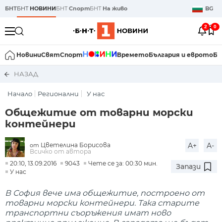
БНТ
БНТ
НОВИНИ
БНТ
Спорт
БНТ
На живо
BG
2
0
Новини
Свят
Спорт
Времето
България и еврото
Би
НАЗАД
Начало
Регионални
У нас
Общежитие от товарни морски
контейнери
Цветелина Борисова
A+
A-
от
Всичко от автора
20:10, 13.09.2016
9043
Чете се за: 00:30 мин.
Запази
У нас
В София вече има общежитие, построено от
товарни морски контейнери. Така старите
транспортни съоръжения имат ново