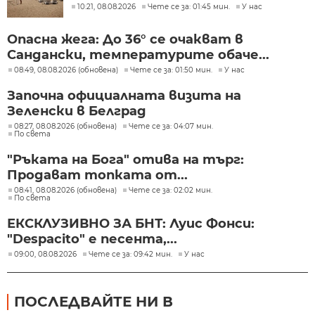
10:21, 08.08.2026
Чете се за: 01:45 мин.
У нас
Опасна жега: До 36° се очакват в
Сандански, температурите обаче...
08:49, 08.08.2026 (обновена)
Чете се за: 01:50 мин.
У нас
Започна официалната визита на
Зеленски в Белград
08:27, 08.08.2026 (обновена)
Чете се за: 04:07 мин.
По света
"Ръката на Бога" отива на търг:
Продават топката от...
08:41, 08.08.2026 (обновена)
Чете се за: 02:02 мин.
По света
ЕКСКЛУЗИВНО ЗА БНТ: Луис Фонси:
"Despacito" е песента,...
09:00, 08.08.2026
Чете се за: 09:42 мин.
У нас
ПОСЛЕДВАЙТЕ НИ В