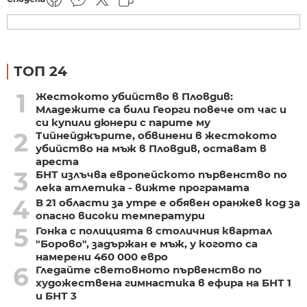
ТОП 24
1
Жестокото убийство в Пловдив:
Младежите са били Георги повече от час и
си купили дюнери с парите му
2
Тийнейджърите, обвинени в жестокото
убийство на мъж в Пловдив, остават в
ареста
3
БНТ излъчва европейското първенство по
лека атлетика - вижте програмата
4
В 21 области за утре е обявен оранжев код за
опасно високи температури
5
Гонка с полицията в столичния квартал
"Борово", задържан е мъж, у когото са
намерени 460 000 евро
6
Гледайте световното първенство по
художествена гимнастика в ефира на БНТ 1
и БНТ 3