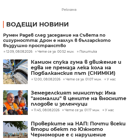
Реклама
ВОДЕЩИ НОВИНИ
Румен Радев след заседание на Съвета по
сигурността: Дрон е нахлул в българското
въздушно пространство
12:09, 08.08.2026
Чете се за: 00:52 мин.
Политика
Камион спука гума в движение и
едва не премаза лека кола на
Подбалканския път (СНИМКИ)
12:00, 08.08.2026
Чете се за: 01:07 мин.
У нас
Земеделският министър: Има
"аномалии" в цените на вносните
плодове и зеленчуци
11:45, 08.08.2026
Чете се за: 01:17 мин.
У нас
Проверките на НАП: Почти всеки
втори обект по Южното
Черноморие е с нарушение