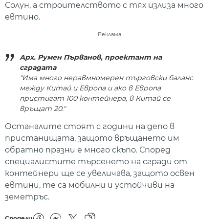
Солун, а строителството с тях излиза много
евтино.
Реклама
Арх. Румен Първанов, проектант на
сградата
"Има много неравмномерен търговски баланс
между Китай и Европа и ако в Европа
пристигат 100 контейнера, в Китай се
връщат 20."
Останалите стоят с години на депо в
пристанищата, защото връщането им
обратно празни е много скъпо. Според
специалистите търсенето на сгради от
контейнери ще се увеличава, защото освен
евтини, те са мобилни и устойчиви на
земетръс.
Сподели