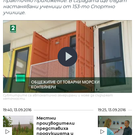
практично приложение. В сградата ще бъдат
настанявани ученици от 153-то Спортно
училице.
Субтитрите са автоматично генерирани и може да съдържат
неточности.
19:40, 13.09.2016
19:25, 13.09.2016
Местни
производители
представиха
продукцията и