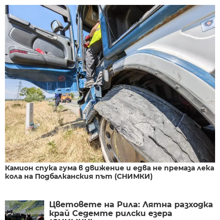
Камион спука гума в движение и едва не премаза лека
кола на Подбалканския път (СНИМКИ)
Цветовете на Рила: Лятна разходка
край Седемте рилски езера