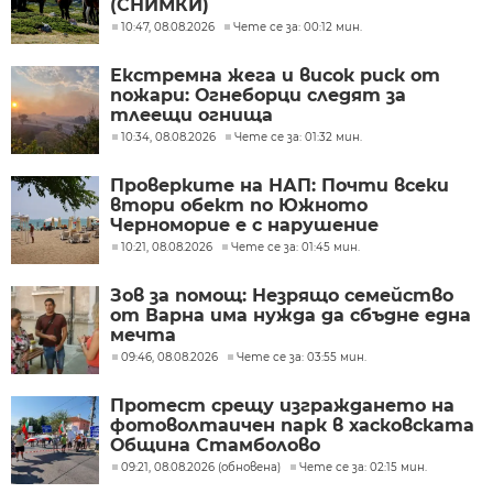
(СНИМКИ)
10:47, 08.08.2026
Чете се за: 00:12 мин.
Екстремна жега и висок риск от
пожари: Огнеборци следят за
тлеещи огнища
10:34, 08.08.2026
Чете се за: 01:32 мин.
Проверките на НАП: Почти всеки
втори обект по Южното
Черноморие е с нарушение
10:21, 08.08.2026
Чете се за: 01:45 мин.
Зов за помощ: Незрящо семейство
от Варна има нужда да сбъдне една
мечта
09:46, 08.08.2026
Чете се за: 03:55 мин.
Протест срещу изграждането на
фотоволтаичен парк в хасковската
Община Стамболово
09:21, 08.08.2026 (обновена)
Чете се за: 02:15 мин.