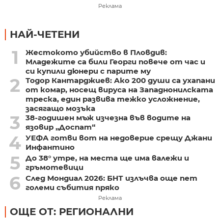
Реклама
НАЙ-ЧЕТЕНИ
1
Жестокото убийство в Пловдив:
Младежите са били Георги повече от час и
си купили дюнери с парите му
2
Тодор Кантарджиев: Ако 200 души са ухапани
от комар, носещ вируса на Западнонилската
треска, един развива тежко усложнение,
засягащо мозъка
3
38-годишен мъж изчезна във водите на
язовир „Доспат“
4
УЕФА готви вот на недоверие срещу Джани
Инфантино
5
До 38° утре, на места ще има валежи и
гръмотевици
6
След Мондиал 2026: БНТ излъчва още пет
големи събития пряко
Реклама
ОЩЕ ОТ: РЕГИОНАЛНИ