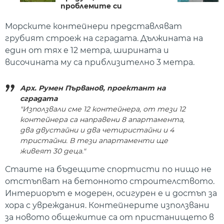
проблемите си
Морските контейнери представляват
грубият строеж на сградата. Дължината на
един от тях е 12 метра, ширината и
височината му са приблизително 3 метра.
Арх. Румен Първанов, проектант на
сградата
"Използвали сме 12 контейнера, от тези 12
контейнера са направени 8 апартамента,
два двустайни и два четиристайни и 4
тристайни. В тези апартаменти ще
живеят 30 деца."
Стаите на бъдещите спортисти по нищо не
отстъпват на бетонното строителството.
Интериорът е модерен, осигурен е и достъп за
хора с увреждания. Контейнерите използвани
за новото общежитие са от пристанището в