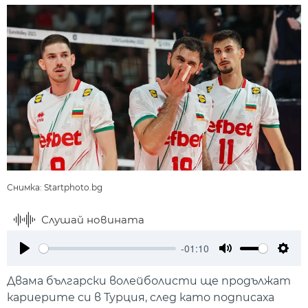
Снимка: Startphoto.bg
Слушай новината
-01:10
Play
Mute
Setti
Двама български волейболисти ще продължат
кариерите си в Турция, след като подписаха