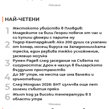
Реклама
НАЙ-ЧЕТЕНИ
1
Жестокото убийство в Пловдив:
Младежите са били Георги повече от час и
си купили дюнери с парите му
2
Тодор Кантарджиев: Ако 200 души са ухапани
от комар, носещ вируса на Западнонилската
треска, един развива тежко усложнение,
засягащо мозъка
3
Румен Радев след заседание на Съвета по
сигурността: Дрон е нахлул в българското
въздушно пространство
4
До 38° утре, на места ще има валежи и
гръмотевици
5
След Мондиал 2026: БНТ излъчва още пет
големи събития пряко
6
Жълт код за високи температури в 5
области утре
Реклама