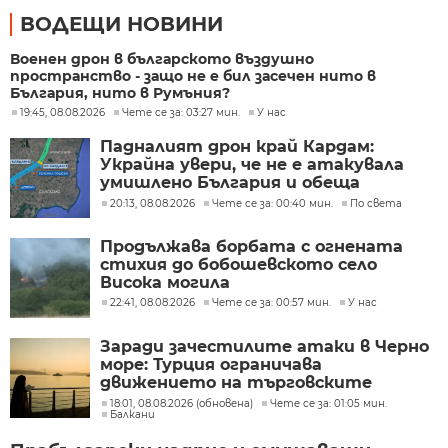
ВОДЕЩИ НОВИНИ
Военен дрон в българското въздушно
пространство - защо не е бил засечен нито в
България, нито в Румъния?
19:45, 08.08.2026
Чете се за: 03:27 мин.
У нас
Падналият дрон край Кардам:
Украйна увери, че не е атакувала
умишлено България и обеща
разследване
20:13, 08.08.2026
Чете се за: 00:40 мин.
По света
Продължава борбата с огнената
стихия до бобошевското село
Висока могила
22:41, 08.08.2026
Чете се за: 00:57 мин.
У нас
Заради зачестилите атаки в Черно
море: Турция ограничава
движението на търговските
кораби
18:01, 08.08.2026 (обновена)
Чете се за: 01:05 мин.
Балкани