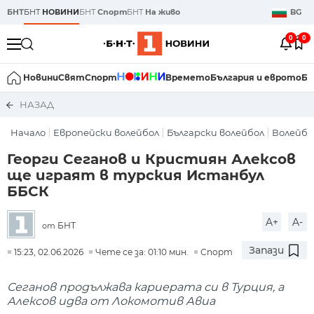
БНТ
БНТ
НОВИНИ
БНТ
Спорт
БНТ
На живо
BG
0
0
Новини
Свят
Спорт
Времето
България и еврото
Би
НАЗАД
Начало
Европейски волейбол
Български волейбол
Волейбо
Георги Сеганов и Кристиян Алексов
ще играят в турския Истанбул
ББСК
A+
A-
БНТ
от
Запази
15:23, 02.06.2026
Чете се за: 01:10 мин.
Спорт
Сеганов продължава кариерата си в Турция, а
Алексов идва от Локомотив Авиа