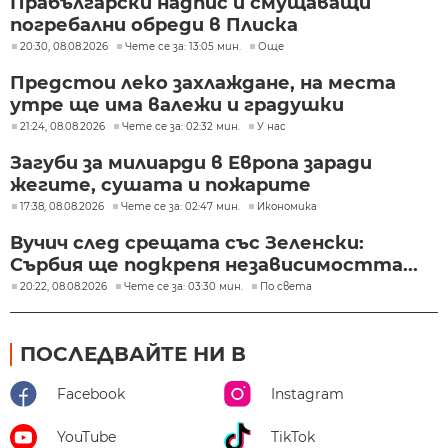
Прабългарски надпис и смущаващи
погребални обреди в Плиска
20:30, 08.08.2026
Чете се за: 13:05 мин.
Още
Предстои леко захлаждане, на места
утре ще има валежи и градушки
21:24, 08.08.2026
Чете се за: 02:32 мин.
У нас
Загуби за милиарди в Европа заради
жегите, сушата и пожарите
17:38, 08.08.2026
Чете се за: 02:47 мин.
Икономика
Вучич след срещата със Зеленски:
Сърбия ще подкрепя независимостта...
20:22, 08.08.2026
Чете се за: 03:30 мин.
По света
ПОСЛЕДВАЙТЕ НИ В
Facebook
Instagram
YouTube
TikTok