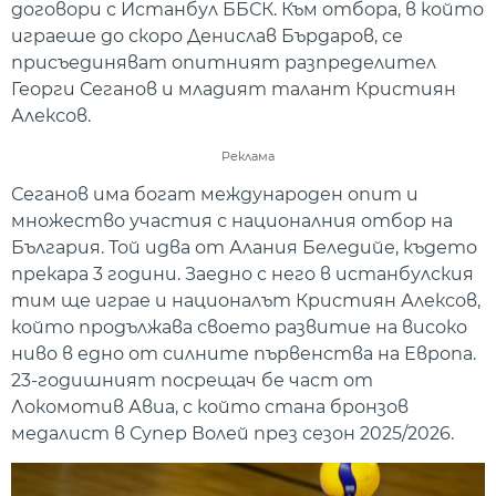
договори с Истанбул ББСК. Към отбора, в който
играеше до скоро Денислав Бърдаров, се
присъединяват опитният разпределител
Георги Сеганов и младият талант Кристиян
Алексов.
Реклама
Сеганов има богат международен опит и
множество участия с националния отбор на
България. Той идва от Алания Беледийе, където
прекара 3 години. Заедно с него в истанбулския
тим ще играе и националът Кристиян Алексов,
който продължава своето развитие на високо
ниво в едно от силните първенства на Европа.
23-годишният посрещач бе част от
Локомотив Авиа, с който стана бронзов
медалист в Супер Волей през сезон 2025/2026.