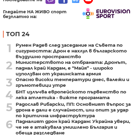
Гледайте НА ЖИВО спорт
безплатно на:
ТОП 24
1
Румен Радев след заседание на Съвета по
сигурността: Дрон е нахлул в българското
въздушно пространство
2
Министерството на отбраната: Дронът,
паднал край Кардам, е “Майя” - широко
използван от украинската армия
3
Опасно високи температури днес, валежи и
гръмотевици утре
4
БНТ излъчва европейското първенство по
лека атлетика - вижте програмата
5
Радослав Рибарски, ПП: Основният въпрос за
дрона е дали е случайност, или опит за удар
по критична инфраструктура
6
Падналият дрон край Кардам: Украйна увери,
че не е атакувала умишлено България и
обеща разследване