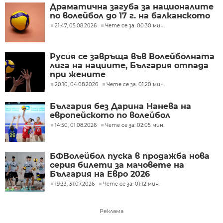
Драматична загуба за националите
по волейбол до 17 г. на балканското
21:47, 05.08.2026
Чете се за: 00:30 мин.
Русия се завръща във Волейболната
лига на нациите, България отпада
при жените
20:10, 04.08.2026
Чете се за: 01:20 мин.
България без Дарина Нанева на
европейското по волейбол
14:50, 01.08.2026
Чете се за: 02:05 мин.
БФВолейбол пуска в продажба нова
серия билети за мачовете на
България на Евро 2026
19:33, 31.07.2026
Чете се за: 01:12 мин.
Реклама