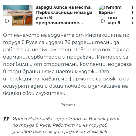
Заради липса на места:
П
Първокласници няма да
П
учат в
с
предпочитаните...
о
От началото на годината от Инспекцията по
труда в Русе са издали 76 разрешителни за
работа на непълнолетни. Повечето от тях са
бармани, сервитьори и продавачи. Интерес са
проявили и от строителни компании, но засега
в този бранш няма наети младежи. От
инспекцията казват, че фирмите са длъжни да
осигурят едни и същи почивки и заплащане на
всички свои служители.
Реклама
Ирена Николаева – директор на Инспекцията
по труда в Русе: Работят ли на трудов
договор няма как да е различно. Няма как