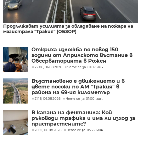
Продължават усилията за овладяване на пожара на
магистрала "Тракия" (ОБЗОР)
Откриха изложба по повод 150
години от Априлското въстание в
Обсерваторията в Рожен
22:06, 06.08.2026
Чете се за: 01:07 мин.
Възстановено е движението и в
двете посоки по АМ "Тракия" в
района на 69-ия километър
21:18, 06.08.2026
Чете се за: 01:00 мин.
В капана на фентанила: Кой
ръководи трафика и има ли изход за
пристрастените?
20:21, 06.08.2026
Чете се за: 05:22 мин.