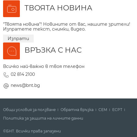
ТВОЯТА НОВИНА
"Твоята новина"! Новините от вас, нашите зрители!
Изпратете текст, снимки, видео.
Изпрати
ВРЪЗКА С НАС
Всичко най-важно в твоя телефон
02 814 2100
news@bnt.bg
Общи условия за ползване
Обратна връзка
СЕМ
ECPT
Политика за защита на личните данни
©БНТ. Всички права запазени