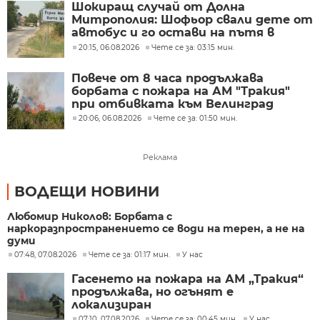
Шокиращ случай от Долна
Митрополия: Шофьор свали дете от
автобус и го остави на пътя в
жегата
20:15, 06.08.2026
Чете се за: 03:15 мин.
Повече от 8 часа продължава
борбата с пожара на АМ "Тракия"
при отбивката към Велинград
20:06, 06.08.2026
Чете се за: 01:50 мин.
Реклама
ВОДЕЩИ НОВИНИ
Любомир Николов: Борбата с
наркоразпространението се води на терен, а не на
думи
07:48, 07.08.2026
Чете се за: 01:17 мин.
У нас
Гасенето на пожара на АМ „Тракия“
продължава, но огънят е
локализиран
07:10, 07.08.2026
Чете се за: 00:45 мин.
У нас