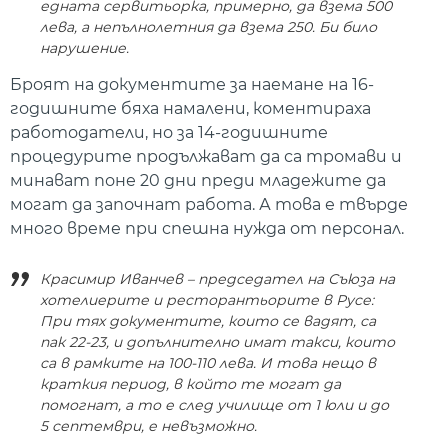
едната сервитьорка, примерно, да взема 500
лева, а непълнолетния да взема 250. Би било
нарушение.
Броят на документите за наемане на 16-
годишните бяха намалени, коментираха
работодатели, но за 14-годишните
процедурите продължават да са тромави и
минават поне 20 дни преди младежите да
могат да започнат работа. А това е твърде
много време при спешна нужда от персонал.
Красимир Иванчев – председател на Съюза на
хотелиерите и ресторантьорите в Русе:
При тях документите, които се вадят, са
пак 22-23, и допълнително имат такси, които
са в рамките на 100-110 левa. И това нещо в
краткия период, в който те могат да
помогнат, а то е след училище от 1 юли и до
5 септември, е невъзможно.