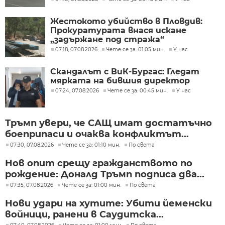
Жестокото убийство в Пловдив:
Прокуратурата внася искане
„задържане под стража“
07:18, 07.08.2026
Чете се за: 01:05 мин.
У нас
Скандалът с ВиК-Бургас: Гледат
мярката на бившия директор
07:24, 07.08.2026
Чете се за: 00:45 мин.
У нас
Тръмп увери, че САЩ имат достатъчно
боеприпаси и очаква конфликтът...
07:30, 07.08.2026
Чете се за: 01:10 мин.
По света
Нов опит срещу гражданството по
рождение: Доналд Тръмп подписа два...
07:35, 07.08.2026
Чете се за: 01:00 мин.
По света
Нови удари на хутите: Убити йеменски
войници, ранени в Саудитска...