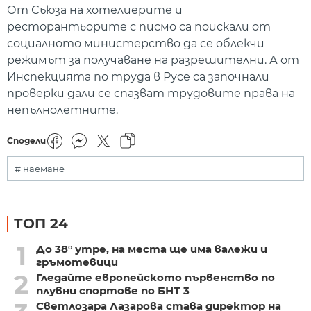
От Съюза на хотелиерите и
ресторантьорите с писмо са поискали от
социалното министерство да се облекчи
режимът за получаване на разрешителни. А от
Инспекцията по труда в Русе са започнали
проверки дали се спазват трудовите права на
непълнолетните.
Сподели
# наемане
ТОП 24
1
До 38° утре, на места ще има валежи и
гръмотевици
2
Гледайте европейското първенство по
плувни спортове по БНТ 3
Светлозара Лазарова става директор на