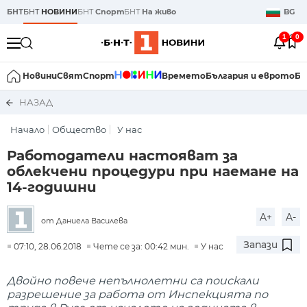
БНТ
БНТ
НОВИНИ
БНТ
Спорт
БНТ
На живо
BG
1
0
Новини
Свят
Спорт
Времето
България и еврото
Би
НАЗАД
Начало
Общество
У нас
Работодатели настояват за
облекчени процедури при наемане на
14-годишни
A+
A-
от Даниела Василева
Запази
07:10, 28.06.2018
Чете се за: 00:42 мин.
У нас
Двойно повече непълнолетни са поискали
разрешение за работа от Инспекцията по