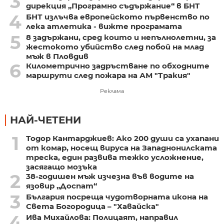
3
дирекция „Програмно съдържание“ в БНТ
4
БНТ излъчва европейското първенство по
лека атлетика - вижте програмата
5
8 задържани, сред които и непълнолетни, за
жестокото убийство след побой на млад
мъж в Пловдив
6
Километрично задръстване по обходните
маршрути след пожара на АМ "Тракия"
Реклама
НАЙ-ЧЕТЕНИ
1
Тодор Кантарджиев: Ако 200 души са ухапани
от комар, носещ вируса на Западнонилската
треска, един развива тежко усложнение,
засягащо мозъка
2
38-годишен мъж изчезна във водите на
язовир „Доспат“
3
България посреща чудотворната икона на
Света Богородица – "Хавайска"
4
Ива Михайлова: Полицаят, направил