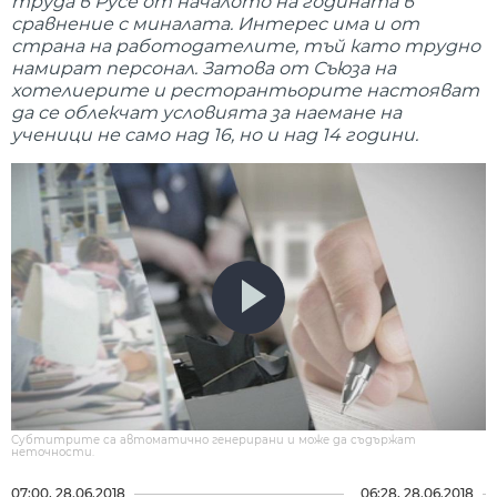
труда в Русе от началото на годината в
сравнение с миналата. Интерес има и от
страна на работодателите, тъй като трудно
намират персонал. Затова от Съюза на
хотелиерите и ресторантьорите настояват
да се облекчат условията за наемане на
ученици не само над 16, но и над 14 години.
Субтитрите са автоматично генерирани и може да съдържат
неточности.
07:00, 28.06.2018
06:28, 28.06.2018