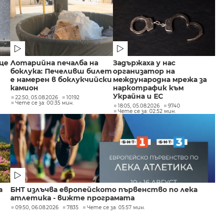
ще
Лотарийна печалба на
Задържаха у нас
боклука: Печеливш билет
организатор на
е намерен в боклукчийски
международна мрежа за
камион
наркотрафик към
Украйна и ЕС
22:50, 05.08.2026
10192
Чете се за: 00:35 мин.
18:05, 05.08.2026
9740
Чете се за: 02:52 мин.
а
БНТ излъчва европейското първенство по лека
атлетика - вижте програмата
09:50, 06.08.2026
7835
Чете се за: 05:57 мин.