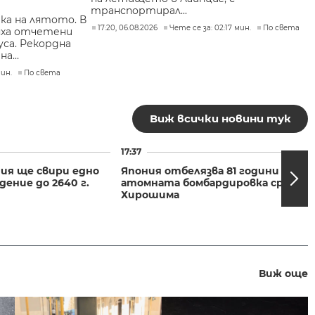
транспортирал...
ка на лятото. В
17:20, 06.08.2026
Чете се за: 02:17 мин.
По света
яха отчетени
са. Рекордна
а...
мин.
По света
Виж всички новини тук
17:37
ния ще свири едно
Япония отбелязва 81 години от
ение до 2640 г.
атомната бомбардировка срещу
Хирошима
Виж още