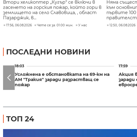
Втори хеликоптер „Кугър“ се включи в
Няма същест
гасенето на горския пожар, който гори в
към основни
землището на село Славовица, , област
първите 100
Пазарджик, в...
правителство
17:56, 06.08.2026
Чете се за: 01:00 мин.
У нас
12:50, 06.08.2026
ПОСЛЕДНИ НОВИНИ
18:03
17:59
Усложнена е обстановката на 69-км на
Акция в
АМ "Тракия" заради разрастващ се
заради 
пожар
евроср
ТОП 24