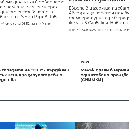
вена динамика в доверието
те политически сили през
Европа в изгарящата хват
 дни от съставянето на
Австрия за пореден ден б
то на Румен Радев. Това...
температури над 40 граду
жега и в Словакия. Нивото н
Чете се за: 03:52 мин.
У нас
11:46, 06.08.2026
Чете се за: 02:15 
17:39
 сградата на "ВиК" - Кърджали
Малък орган в Герма
съмнения за злоупотреби с
единствено произвед
едства
(СНИМКИ)