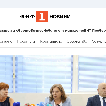
лгария и еврото
Бизнес
Новини от миналото
БНТ Провер
онални
Политика
Криминално
Общество
Сигурн