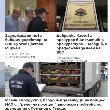
Задържаха отново
Добринка Калчева,
бившия директор на
прокурор в Апелативна
ВиК-Бургас Цветан
прокуратура – Пловдив, е
Мирчев
предложена за член на
ВСС
17:06, 06.08.2026
Чете се за: 00:47 мин.
16:24, 06.08.2026
Чете се за: 02:17 мин.
Млечни продукти, плодове и зеленчуци на прицел:
НАП и „Гранична полиция“ започнаха проверки по
границите с Румъния и Гърция