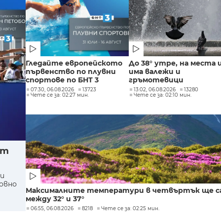
Гледайте европейското
До 38° утре, на места 
първенство по плувни
има валежи и
спортове по БНТ 3
гръмотевици
07:30, 06.08.2026
13723
13:02, 06.08.2026
13280
Чете се за: 02:27 мин.
Чете се за: 02:10 мин.
ет
ми
овно
Максималните температури в четвъртък ще с
между 32° и 37°
06:55, 06.08.2026
8218
Чете се за: 02:25 мин.