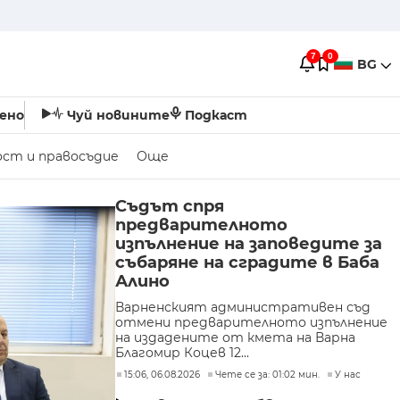
7
0
BG
ено
Чуй новините
Подкаст
ост и правосъдие
Още
Съдът спря
предварителното
изпълнение на заповедите за
събаряне на сградите в Баба
Алино
Варненският административен съд
отмени предварителното изпълнение
на издадените от кмета на Варна
Благомир Коцев 12...
15:06, 06.08.2026
Чете се за: 01:02 мин.
У нас