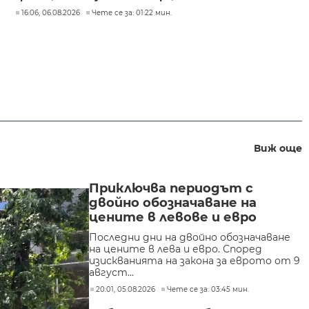
16:06, 06.08.2026
Чете се за: 01:22 мин.
Виж още
Приключва периодът с
двойно обозначаване на
цените в левове и евро
Последни дни на двойно обозначаване
на цените в лева и евро. Според
изискванията на закона за еврото от 9
август...
20:01, 05.08.2026
Чете се за: 03:45 мин.