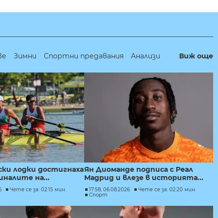
ве
Зимни
Спортни предавания
Aнализи
Виж още
ски лодки достигнаха
Ян Диоманде подписа с Реал
налите на...
Мадрид и влезе в историята...
6
Чете се за: 02:15 мин.
17:58, 06.08.2026
Чете се за: 02:20 мин.
Спорт