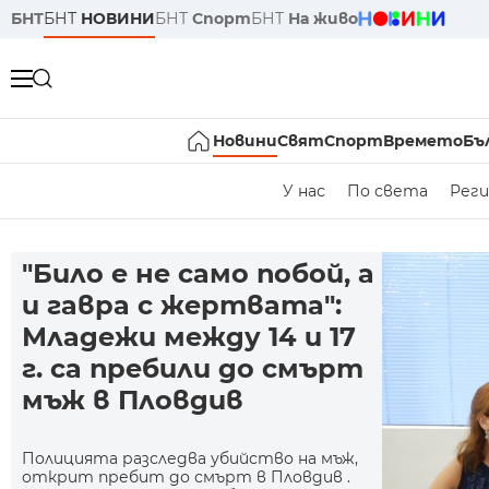
БНТ
БНТ
НОВИНИ
БНТ
Спорт
БНТ
На живо
Новини
Свят
Спорт
Времето
Бъ
У нас
По света
Реги
"Било е не само побой, а
и гавра с жертвата":
Младежи между 14 и 17
г. са пребили до смърт
мъж в Пловдив
Полицията разследва убийство на мъж,
открит пребит до смърт в Пловдив .