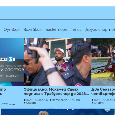
Футбол
Волейбол
Баскетбол
Тенис
Други спорто
ото
Официално: Мохамед Салах
Две българ
ни
подписа с Трабзонспор до 2028...
четвъртфи
16:26, 06.08.2026
Чете се за: 01:30 мин.
16:54, 06.08.202
Спорт
Спорт
: 02:27 мин.