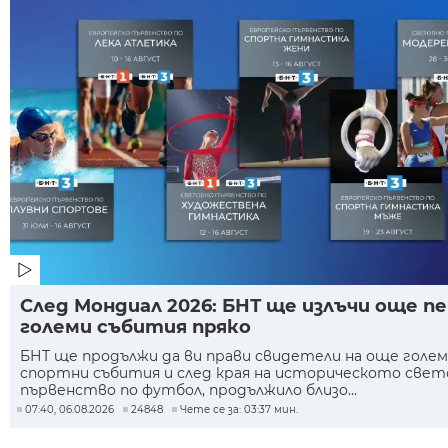
След Мондиал 2026: БНТ ще излъчи още п
големи събития пряко
БНТ ще продължи да ви прави свидетели на още голе
спортни събития и след края на историческото свет
първенство по футбол, продължило близо...
07:40, 06.08.2026
24848
Чете се за: 03:37 мин.