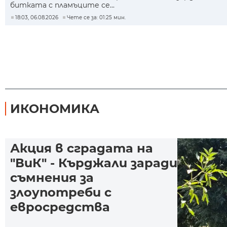
битката с пламъците се...
18:03, 06.08.2026
Чете се за: 01:25 мин.
ИКОНОМИКА
Акция в сградата на
"ВиК" - Кърджали заради
съмнения за
злоупотреби с
евросредства