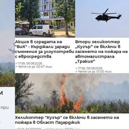
Акция в сградата на
Втори хеликоптер
"ВиК" - Кърджали заради
„Кугър“ се включи в
съмнения за злоупотреби
гасенето на пожара на
с евросредства
автомагистрала
„Тракия“
17:59, 06.08.2026
Чете се за: 00:47 мин.
17:56, 06.08.2026
Чете се за: 01:00 мин.
М
 при
Хеликоптер "Кугър" се включи в гасенето на
е
пожара в Област Пазарджик