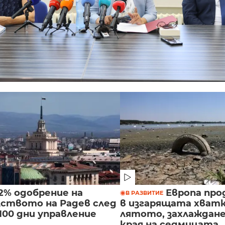
42% одобрение на
Европа про
В РАЗВИТИЕ
ството на Радев след
в изгарящата хватк
100 дни управление
лятото, захлаждане 
края на седмицата