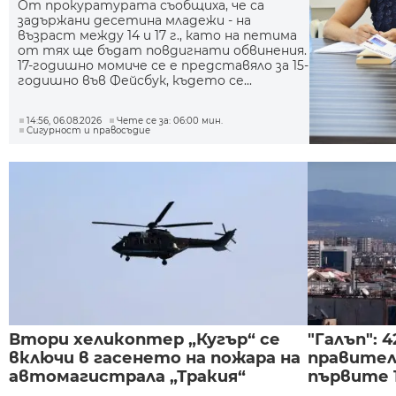
От прокуратурата съобщиха, че са
задържани десетина младежи - на
възраст между 14 и 17 г., като на петима
от тях ще бъдат повдигнати обвинения.
17-годишно момиче се е представяло за 15-
годишно във Фейсбук, където се...
14:56, 06.08.2026
Чете се за: 06:00 мин.
Сигурност и правосъдие
Втори хеликоптер „Кугър“ се
"Галъп": 
включи в гасенето на пожара на
правител
автомагистрала „Тракия“
първите 