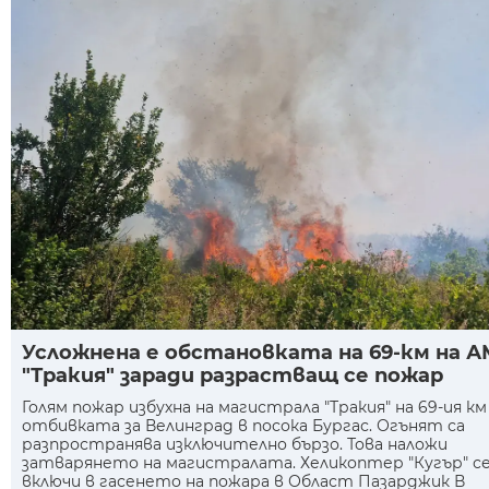
Усложнена е обстановката на 69-км на А
"Тракия" заради разрастващ се пожар
Голям пожар избухна на магистрала "Тракия" на 69-ия км
отбивката за Велинград в посока Бургас. Огънят са
разпространява изключително бързо. Това наложи
затварянето на магистралата. Хеликоптер "Кугър" с
включи в гасенето на пожара в Област Пазарджик В