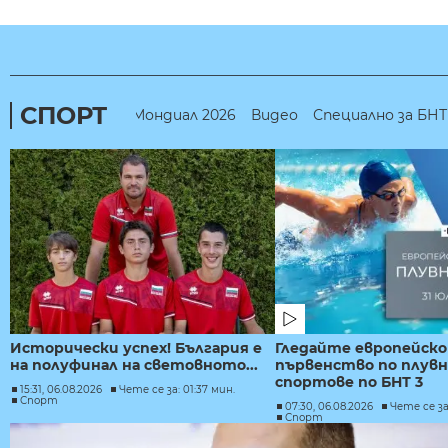
СПОРТ
Мондиал 2026
Видео
Специално за БНТ
Исторически успех! България е
Гледайте европейск
на полуфинал на световното...
първенство по плув
спортове по БНТ 3
15:31, 06.08.2026
Чете се за: 01:37 мин.
Спорт
07:30, 06.08.2026
Чете се за
Спорт