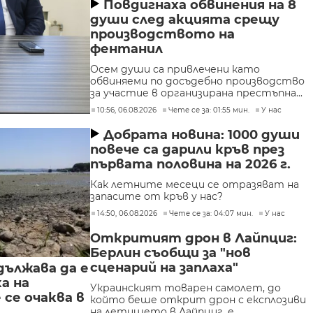
Повдигнаха обвинения на 8
души след акцията срещу
производството на
фентанил
Осем души са привлечени като
обвиняеми по досъдебно производство
за участие в организирана престъпна...
10:56, 06.08.2026
Чете се за: 01:55 мин.
У нас
Добрата новина: 1000 души
повече са дарили кръв през
първата половина на 2026 г.
Как летните месеци се отразяват на
запасите от кръв у нас?
14:50, 06.08.2026
Чете се за: 04:07 мин.
У нас
Откритият дрон в Лайпциг:
Берлин съобщи за "нов
сценарий на заплаха"
дължава да е
а на
Украинският товарен самолет, до
се очаква в
който беше открит дрон с експлозиви
на летището в Лайпциг, е