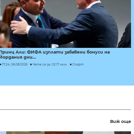
Принц Али: ФИФА изплати забавени бонуси на
Йордания дни...
17:24, 06.08.2026
Чете се за: 02:17 мин.
Спорт
Виж още