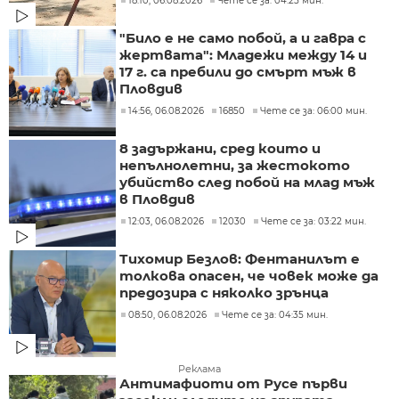
18:10, 06.08.2026
Чете се за: 04:25 мин.
"Било е не само побой, а и гавра с
жертвата": Младежи между 14 и
17 г. са пребили до смърт мъж в
Пловдив
14:56, 06.08.2026
16850
Чете се за: 06:00 мин.
8 задържани, сред които и
непълнолетни, за жестокото
убийство след побой на млад мъж
в Пловдив
12:03, 06.08.2026
12030
Чете се за: 03:22 мин.
Тихомир Безлов: Фентанилът е
толкова опасен, че човек може да
предозира с няколко зрънца
08:50, 06.08.2026
Чете се за: 04:35 мин.
Реклама
Антимафиоти от Русе първи