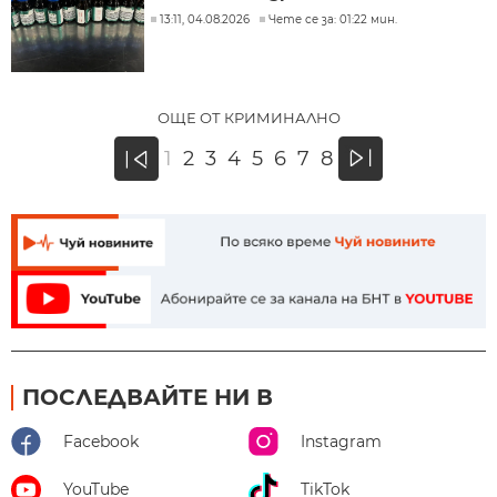
13:11, 04.08.2026
Чете се за: 01:22 мин.
ОЩЕ ОТ КРИМИНАЛНО
»
1
2
3
4
5
6
7
8
«
ПОСЛЕДВАЙТЕ НИ В
Facebook
Instagram
YouTube
TikTok