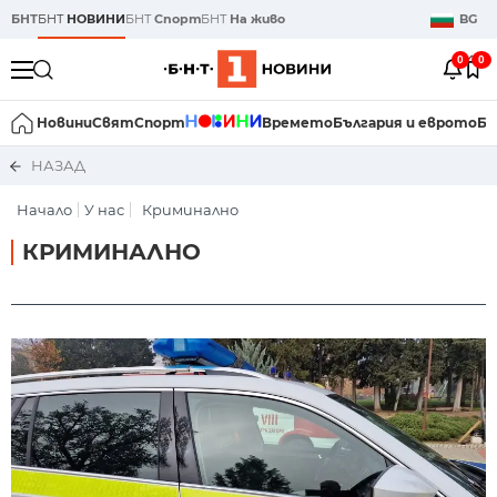
БНТ
БНТ
НОВИНИ
БНТ
Спорт
БНТ
На живо
BG
0
0
Новини
Свят
Спорт
Времето
България и еврото
Би
НАЗАД
Начало
У нас
Криминално
КРИМИНАЛНО