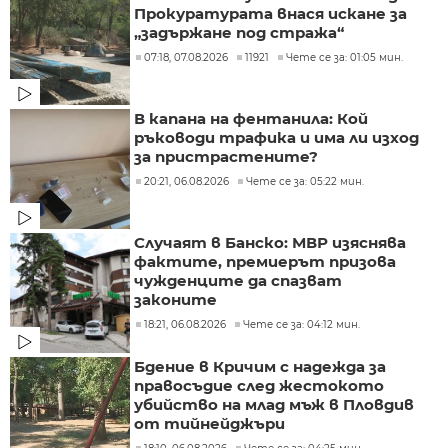
Прокуратурата внася искане за
„задържане под стража“
07:18, 07.08.2026
11921
Чете се за: 01:05 мин.
В капана на фентанила: Кой
ръководи трафика и има ли изход
за пристрастените?
20:21, 06.08.2026
Чете се за: 05:22 мин.
Случаят в Банско: МВР изяснява
фактите, премиерът призова
чужденците да спазват
законите
18:21, 06.08.2026
Чете се за: 04:12 мин.
Бдение в Кричим с надежда за
правосъдие след жестокото
убийство на млад мъж в Пловдив
от тийнейджъри