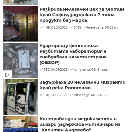
Разкриха нелегален цех за зехтин
край София, задържаха 7 тона
продукт без марка
14:59, 05.08.2026
16438
Чете се за: 00:35 мин.
Удар срещу фентанила:
Разбитата лаборатория е
снабдявала цялата страна
(ОБЗОР)
17:52, 04.08.2026
Чете се за: 05:45 мин.
Задържаха 20 нелегални мигранти
край река Ропотамо
15:01, 04.08.2026
Чете се за: 00:57 мин.
Контрабандни медикаменти и
цигари задържаха митничари на
"Капитан Андреево"