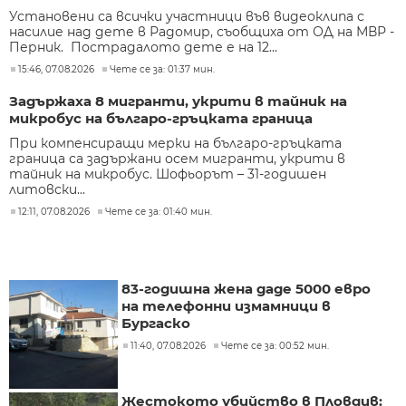
Установени са всички участници във видеоклипа с
насилие над дете в Радомир, съобщиха от ОД на МВР -
Перник. Пострадалото дете е на 12...
15:46, 07.08.2026
Чете се за: 01:37 мин.
Задържаха 8 мигранти, укрити в тайник на
микробус на българо-гръцката граница
При компенсиращи мерки на българо-гръцката
граница са задържани осем мигранти, укрити в
тайник на микробус. Шофьорът – 31-годишен
литовски...
12:11, 07.08.2026
Чете се за: 01:40 мин.
83-годишна жена даде 5000 евро
на телефонни измамници в
Бургаско
11:40, 07.08.2026
Чете се за: 00:52 мин.
Жестокото убийство в Пловдив: