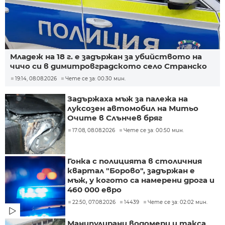
Младеж на 18 г. е задържан за убийството на
чичо си в димитровградското село Странско
19:14, 08.08.2026
Чете се за: 00:30 мин.
Задържаха мъж за палежа на
луксозен автомобил на Митьо
Очите в Слънчев бряг
17:08, 08.08.2026
Чете се за: 00:50 мин.
Гонка с полицията в столичния
квартал "Борово", задържан е
мъж, у когото са намерени дрога и
460 000 евро
22:50, 07.08.2026
14439
Чете се за: 02:02 мин.
Манипулирани водомери и такса