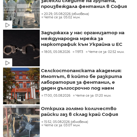
засекли следите на групата,
произвеждала фентанил в София
20:29, 05.08.2026 (обновена)
Чете се за: 05:02 мин.
Задържаха у нас организатор на
международна мрежа за
наркотрафик към Украйна и ЕС
18:05, 05.08.2026
11973
Чете се за: 02:52 мин.
Селскостопанската академия:
Имотът, в който бе разкрита
лаборатория за фентанил, е
даден дългосрочно под наем
17:00, 05.08.2026
Чете се за: 01:20 мин.
Откриха голямо количество
райски газ в склад край София
15:52, 05.08.2026 (обновена)
Чете се за: 03:07 мин.