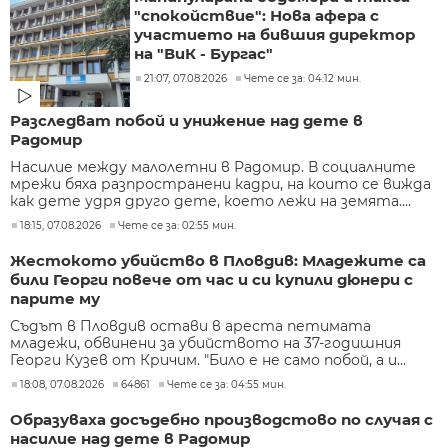
"спокойствие": Нова афера с
участието на бившия директор
на "ВиК - Бургас"
21:07, 07.08.2026
Чете се за: 04:12 мин.
Разследват побой и унижение над дете в
Радомир
Насилие между малолетни в Радомир. В социалните
мрежи бяха разпространени кадри, на които се вижда
как дете удря друго дете, което лежи на земята....
18:15, 07.08.2026
Чете се за: 02:55 мин.
Жестокото убийство в Пловдив: Младежите са
били Георги повече от час и си купили дюнери с
парите му
Съдът в Пловдив остави в ареста петимата
младежи, обвинени за убийството на 37-годишния
Георги Кузев от Кричим. "Било е не само побой, а и...
18:08, 07.08.2026
64861
Чете се за: 04:55 мин.
Образуваха досъдебно производстово по случая с
насилие над дете в Радомир