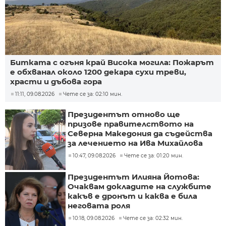
Битката с огъня край Висока могила: Пожарът
е обхванал около 1200 декара сухи треви,
храсти и дъбова гора
11:11, 09.08.2026
Чете се за: 02:10 мин.
Президентът отново ще
призове правителството на
Северна Македония да съдейства
за лечението на Ива Михайлова
10:47, 09.08.2026
Чете се за: 01:20 мин.
Президентът Илияна Йотова:
Очаквам докладите на службите
какъв е дронът и каква е била
неговата роля
10:18, 09.08.2026
Чете се за: 02:32 мин.