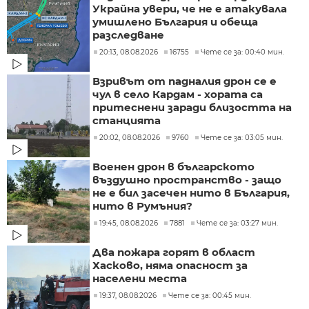
Украйна увери, че не е атакувала
умишлено България и обеща
разследване
20:13, 08.08.2026
16755
Чете се за: 00:40 мин.
Взривът от падналия дрон се е
чул в село Кардам - хората са
притеснени заради близостта на
станцията
20:02, 08.08.2026
9760
Чете се за: 03:05 мин.
Военен дрон в българското
въздушно пространство - защо
не е бил засечен нито в България,
нито в Румъния?
19:45, 08.08.2026
7881
Чете се за: 03:27 мин.
Два пожара горят в област
Хасково, няма опасност за
населени места
19:37, 08.08.2026
Чете се за: 00:45 мин.