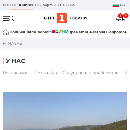
БНТ
БНТ
НОВИНИ
БНТ
Спорт
БНТ
На живо
BG
1
0
Новини
Свят
Спорт
Времето
България и еврото
Би
НАЗАД
У НАС
Регионални
Политика
Сигурност и правосъдие
Кр