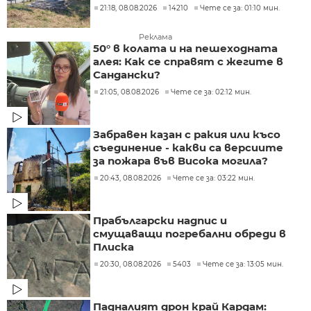
21:18, 08.08.2026
14210
Чете се за: 01:10 мин.
Реклама
50° в колата и на пешеходната
алея: Как се справят с жегите в
Сандански?
21:05, 08.08.2026
Чете се за: 02:12 мин.
Забравен казан с ракия или късо
съединение - какви са версиите
за пожара във Висока могила?
20:43, 08.08.2026
Чете се за: 03:22 мин.
Прабългарски надпис и
смущаващи погребални обреди в
Плиска
20:30, 08.08.2026
5403
Чете се за: 13:05 мин.
Падналият дрон край Кардам: