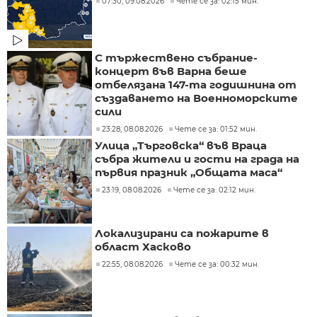
07:30, 09.08.2026
Чете се за: 02:15 мин.
С тържествено събрание-
концерт във Варна беше
отбелязана 147-та годишнина от
създаването на Военноморските
сили
23:28, 08.08.2026
Чете се за: 01:52 мин.
Улица „Търговска“ във Враца
събра жители и гости на града на
първия празник „Общата маса“
23:19, 08.08.2026
Чете се за: 02:12 мин.
Локализирани са пожарите в
област Хасково
22:55, 08.08.2026
Чете се за: 00:32 мин.