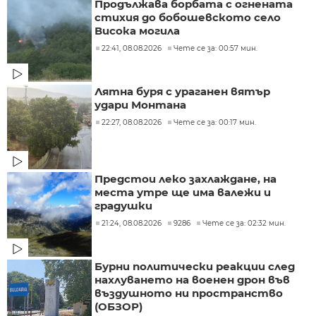
Продължава борбата с огнената
стихия до бобошевското село
Висока могила
22:41, 08.08.2026
Чете се за: 00:57 мин.
Лятна буря с ураганен вятър
удари Монтана
22:27, 08.08.2026
Чете се за: 00:17 мин.
Предстои леко захлаждане, на
места утре ще има валежи и
градушки
21:24, 08.08.2026
9286
Чете се за: 02:32 мин.
Бурни политически реакции след
нахлуването на военен дрон във
въздушното ни пространство
(ОБЗОР)