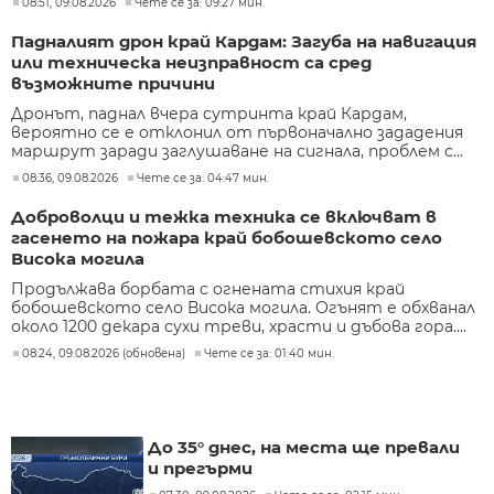
08:51, 09.08.2026
Чете се за: 09:27 мин.
Падналият дрон край Кардам: Загуба на навигация
или техническа неизправност са сред
възможните причини
Дронът, паднал вчера сутринта край Кардам,
вероятно се е отклонил от първоначално зададения
маршрут заради заглушаване на сигнала, проблем с...
08:36, 09.08.2026
Чете се за: 04:47 мин.
Доброволци и тежка техника се включват в
гасенето на пожара край бобошевското село
Висока могила
Продължава борбата с огнената стихия край
бобошевското село Висока могила. Огънят е обхванал
около 1200 декара сухи треви, храсти и дъбова гора....
08:24, 09.08.2026 (обновена)
Чете се за: 01:40 мин.
До 35° днес, на места ще превали
и прегърми