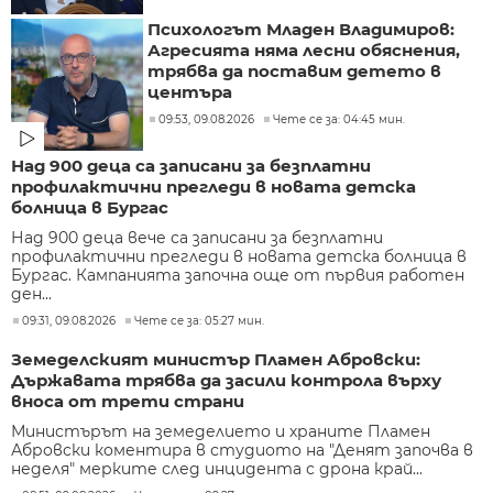
Психологът Младен Владимиров:
Агресията няма лесни обяснения,
трябва да поставим детето в
центъра
09:53, 09.08.2026
Чете се за: 04:45 мин.
Над 900 деца са записани за безплатни
профилактични прегледи в новата детска
болница в Бургас
Над 900 деца вече са записани за безплатни
профилактични прегледи в новата детска болница в
Бургас. Кампанията започна още от първия работен
ден...
09:31, 09.08.2026
Чете се за: 05:27 мин.
Земеделският министър Пламен Абровски:
Държавата трябва да засили контрола върху
вноса от трети страни
Министърът на земеделието и храните Пламен
Абровски коментира в студиото на "Денят започва в
неделя" мерките след инцидента с дрона край...