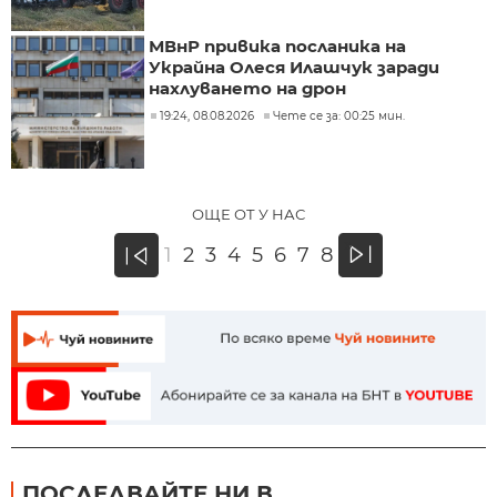
МВнР привика посланика на
Украйна Олеся Илашчук заради
нахлуването на дрон
19:24, 08.08.2026
Чете се за: 00:25 мин.
ОЩЕ ОТ У НАС
»
1
2
3
4
5
6
7
8
«
ПОСЛЕДВАЙТЕ НИ В