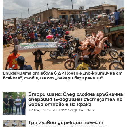
Епидемията от ебола в ДР Конго е „по-критична от
всякога“, съобщиха от „Лекари без граници“
Втори шанс: След сложна гръбначна
операция 15-годишен състезател по
борба отново е на крака
20:54, 05.08.2026
Чете се за: 04:05 мин.
Три главни дирекции поемат