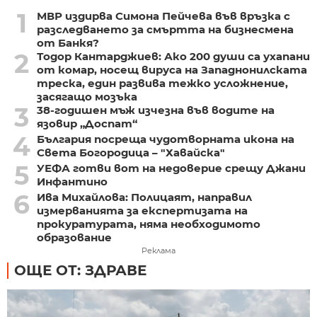
1
МВР издирва Симона Пейчева във връзка с
разследването за смъртта на бизнесмена
от Банкя?
2
Тодор Кантарджиев: Ако 200 души са ухапани
от комар, носещ вируса на Западнонилската
треска, един развива тежко усложнение,
засягащо мозъка
3
38-годишен мъж изчезна във водите на
язовир „Доспат“
4
България посреща чудотворната икона на
Света Богородица – "Хавайска"
5
УЕФА готви вот на недоверие срещу Джани
Инфантино
6
Ива Михайлова: Полицаят, направил
измерванията за експертизата на
прокуратурата, няма необходимото
образование
Реклама
ОЩЕ ОТ: ЗДРАВЕ