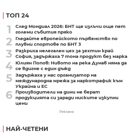
ТОП 24
1
След Мондиал 2026: БНТ ще излъчи още пет
големи събития пряко
2
Гледайте европейското първенство по
плувни спортове по БНТ 3
3
Разкриха нелегален цех за зехтин край
София, задържаха 7 тона продукт без марка
4
Юлиян Попов: Нивото на река Дунав няма да
се вдигне с един дъжд
5
Задържаха у нас организатор на
международна мрежа за наркотрафик към
Украйна и ЕС
6
Производители на дини не берат
продукцията си заради ниските изкупни
цени
Реклама
НАЙ-ЧЕТЕНИ