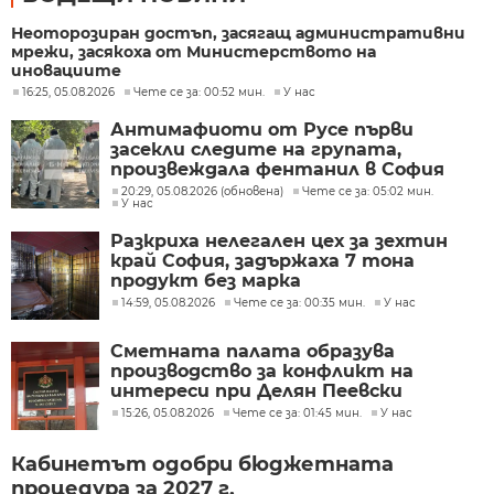
Неоторозиран достъп, засягащ административни
мрежи, засякоха от Министерството на
иновациите
16:25, 05.08.2026
Чете се за: 00:52 мин.
У нас
Антимафиоти от Русе първи
засекли следите на групата,
произвеждала фентанил в София
20:29, 05.08.2026 (обновена)
Чете се за: 05:02 мин.
У нас
Разкриха нелегален цех за зехтин
край София, задържаха 7 тона
продукт без марка
14:59, 05.08.2026
Чете се за: 00:35 мин.
У нас
Сметната палата образува
производство за конфликт на
интереси при Делян Пеевски
15:26, 05.08.2026
Чете се за: 01:45 мин.
У нас
Кабинетът одобри бюджетната
процедура за 2027 г.