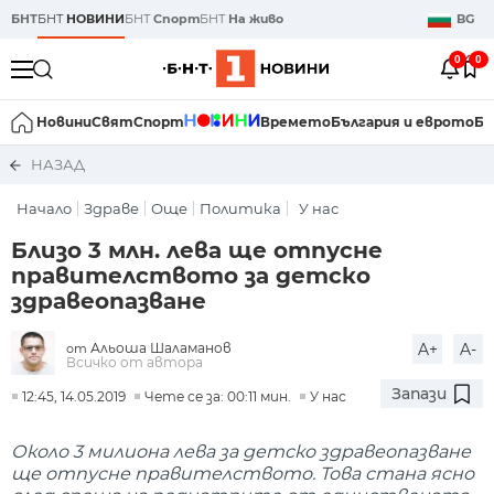
БНТ
БНТ
НОВИНИ
БНТ
Спорт
БНТ
На живо
BG
0
0
Новини
Свят
Спорт
Времето
България и еврото
Би
НАЗАД
Начало
Здраве
Още
Политика
У нас
Близо 3 млн. лева ще отпусне
правителството за детско
здравеопазване
Альоша Шаламанов
A+
A-
от
Всичко от автора
Запази
12:45, 14.05.2019
Чете се за: 00:11 мин.
У нас
Около 3 милиона лева за детско здравеопазване
ще отпусне правителството. Това стана ясно