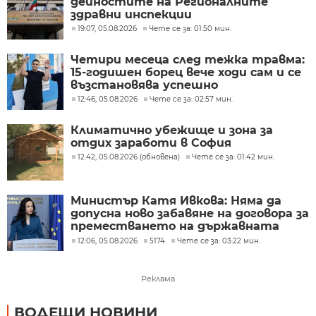
дейностите на Регионалните
здравни инспекции
19:07, 05.08.2026
Чете се за: 01:50 мин.
Четири месеца след тежка травма:
15-годишен борец вече ходи сам и се
възстановява успешно
12:46, 05.08.2026
Чете се за: 02:57 мин.
Климатично убежище и зона за
отдих заработи в София
12:42, 05.08.2026 (обновена)
Чете се за: 01:42 мин.
Министър Катя Ивкова: Няма да
допусна ново забавяне на договора за
преместването на държавната
психиатрия
12:06, 05.08.2026
5174
Чете се за: 03:22 мин.
Реклама
ВОДЕЩИ НОВИНИ