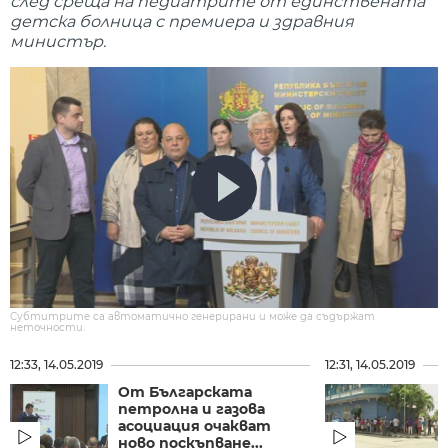
след среща на педиатрите от единствената
детска болница с премиера и здравния
министър.
Субтитрите са автоматично генерирани и може да съдържат
неточности.
12:33, 14.05.2019
12:31, 14.05.2019
От Българската
петролна и газова
асоциация очакват
ново поскъпване...