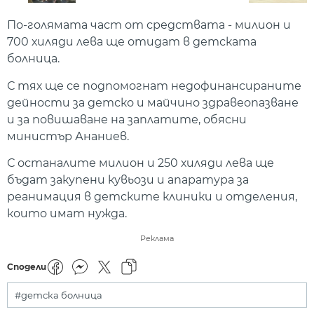
По-голямата част от средствата - милион и
700 хиляди лева ще отидат в детската
болница.
С тях ще се подпомогнат недофинансираните
дейности за детско и майчино здравеопазване
и за повишаване на заплатите, обясни
министър Ананиев.
С останалите милион и 250 хиляди лева ще
бъдат закупени кувьози и апаратура за
реанимация в детските клиники и отделения,
които имат нужда.
Реклама
Сподели
#детска болница