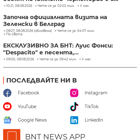
10:21, 08.08.2026
Чете се за: 02:02 мин.
У нас
Започна официалната визита на
Зеленски в Белград
08:27, 08.08.2026 (обновена)
Чете се за: 04:07 мин.
По света
ЕКСКЛУЗИВНО ЗА БНТ: Луис Фонси:
"Despacito" е песента,...
09:00, 08.08.2026
Чете се за: 09:42 мин.
У нас
ПОСЛЕДВАЙТЕ НИ В
Facebook
Instagram
YouTube
TikTok
Google News
LinkedIn
BNT NEWS APP