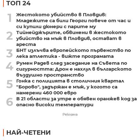
ТОП 24
1
Жестокото убийство в Пловдив:
Младежите са били Георги повече от час и
си купили дюнери с парите му
2
Тийнейджърите, обвинени в жестокото
убийство на мъж в Пловдив, остават в
ареста
3
БНТ излъчва европейското първенство по
лека атлетика - вижте програмата
4
Румен Радев след заседание на Съвета по
сигурността: Дрон е нахлул в българското
въздушно пространство
5
Гонка с полицията в столичния квартал
"Борово", задържан е мъж, у когото са
намерени 460 000 евро
6
В 21 области за утре е обявен оранжев код за
опасно високи температури
Реклама
НАЙ-ЧЕТЕНИ