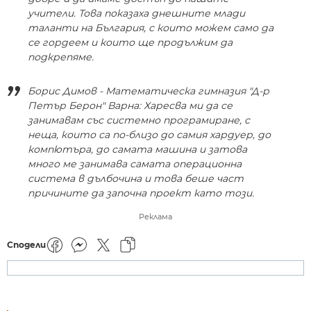
учители. Това показаха днешните млади
таланти на България, с които можем само да
се гордеем и които ще продължим да
подкрепяме.
Борис Димов - Математическа гимназия "Д-р
Петър Берон" Варна: Харесва ми да се
занимавам със системно програмиране, с
неща, които са по-близо до самия хардуер, до
компютъра, до самата машина и затова
много ме занимава самата операционна
система в дълбочина и това беше част
причините да започна проект като този.
Реклама
Сподели