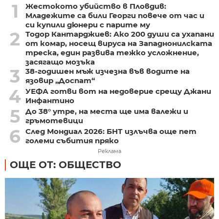
1
Жестокото убийство в Пловдив:
Младежите са били Георги повече от час и
си купили дюнери с парите му
2
Тодор Кантарджиев: Ако 200 души са ухапани
от комар, носещ вируса на Западнонилската
треска, един развива тежко усложнение,
засягащо мозъка
3
38-годишен мъж изчезна във водите на
язовир „Доспат“
4
УЕФА готви вот на недоверие срещу Джани
Инфантино
5
До 38° утре, на места ще има валежи и
гръмотевици
6
След Мондиал 2026: БНТ излъчва още пет
големи събития пряко
Реклама
ОЩЕ ОТ: ОБЩЕСТВО