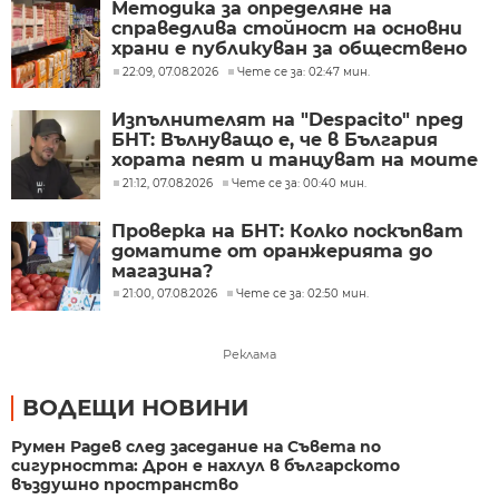
Методика за определяне на
справедлива стойност на основни
храни е публикуван за обществено
обсъждане
22:09, 07.08.2026
Чете се за: 02:47 мин.
Изпълнителят на "Despacito" пред
БНТ: Вълнуващо е, че в България
хората пеят и танцуват на моите
песни
21:12, 07.08.2026
Чете се за: 00:40 мин.
Проверка на БНТ: Колко поскъпват
доматите от оранжерията до
магазина?
21:00, 07.08.2026
Чете се за: 02:50 мин.
Реклама
ВОДЕЩИ НОВИНИ
Румен Радев след заседание на Съвета по
сигурността: Дрон е нахлул в българското
въздушно пространство