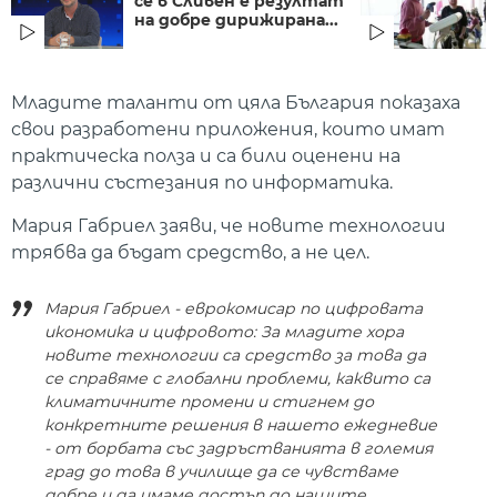
се в Сливен е резултат
на добре дирижирана...
Младите таланти от цяла България показаха
свои разработени приложения, които имат
практическа полза и са били оценени на
различни състезания по информатика.
Мария Габриел заяви, че новите технологии
трябва да бъдат средство, а не цел.
Мария Габриел - еврокомисар по цифровата
икономика и цифровото: За младите хора
новите технологии са средство за това да
се справяме с глобални проблеми, каквито са
климатичните промени и стигнем до
конкретните решения в нашето ежедневие
- от борбата със задръстванията в големия
град до това в училище да се чувстваме
добре и да имаме достъп до нашите