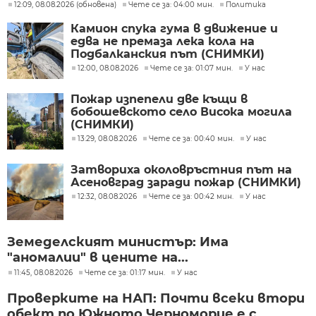
12:09, 08.08.2026 (обновена)
Чете се за: 04:00 мин.
Политика
Камион спука гума в движение и
едва не премаза лека кола на
Подбалканския път (СНИМКИ)
12:00, 08.08.2026
Чете се за: 01:07 мин.
У нас
Пожар изпепели две къщи в
бобошевското село Висока могила
(СНИМКИ)
13:29, 08.08.2026
Чете се за: 00:40 мин.
У нас
Затвориха околовръстния път на
Асеновград заради пожар (СНИМКИ)
12:32, 08.08.2026
Чете се за: 00:42 мин.
У нас
Земеделският министър: Има
"аномалии" в цените на...
11:45, 08.08.2026
Чете се за: 01:17 мин.
У нас
Проверките на НАП: Почти всеки втори
обект по Южното Черноморие е с...