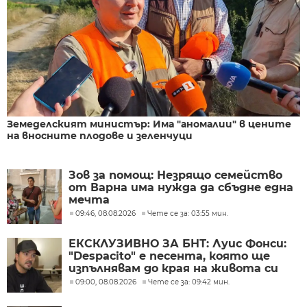
Земеделският министър: Има "аномалии" в цените
на вносните плодове и зеленчуци
Зов за помощ: Незрящо семейство
от Варна има нужда да сбъдне една
мечта
09:46, 08.08.2026
Чете се за: 03:55 мин.
ЕКСКЛУЗИВНО ЗА БНТ: Луис Фонси:
"Despacito" е песента, която ще
изпълнявам до края на живота си
09:00, 08.08.2026
Чете се за: 09:42 мин.