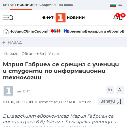
БНТ
БНТ
НОВИНИ
БНТ
Спорт
БНТ
На живо
BG
2
0
Новини
Свят
Спорт
Времето
България и еврото
Би
НАЗАД
Начало
Общество
У нас
Мария Габриел се срещна с ученици
и студенти по информационни
технологии
A+
A-
от БНТ
Запази
19:00, 08.10.2019
Чете се за: 00:33 мин.
У нас
Българският еврокомисар Мария Габриел се
срещна днес в Брюксел с български ученици и