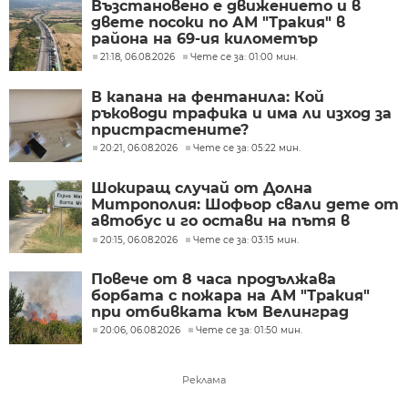
Възстановено е движението и в
двете посоки по АМ "Тракия" в
района на 69-ия километър
21:18, 06.08.2026
Чете се за: 01:00 мин.
В капана на фентанила: Кой
ръководи трафика и има ли изход за
пристрастените?
20:21, 06.08.2026
Чете се за: 05:22 мин.
Шокиращ случай от Долна
Митрополия: Шофьор свали дете от
автобус и го остави на пътя в
жегата
20:15, 06.08.2026
Чете се за: 03:15 мин.
Повече от 8 часа продължава
борбата с пожара на АМ "Тракия"
при отбивката към Велинград
20:06, 06.08.2026
Чете се за: 01:50 мин.
Реклама