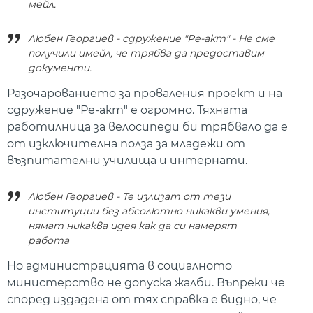
мейл.
Любен Георгиев - сдружение "Ре-акт" - Не сме
получили имейл, че трябва да предоставим
документи.
Разочарованието за проваления проект и на
сдружение "Ре-акт" е огромно. Тяхната
работилница за велосипеди би трябвало да е
от изключителна полза за младежи от
възпитателни училища и интернати.
Любен Георгиев - Те излизат от тези
институции без абсолютно никакви умения,
нямат никаква идея как да си намерят
работа
Но администрацията в социалното
министерство не допуска жалби. Въпреки че
според издадена от тях справка е видно, че