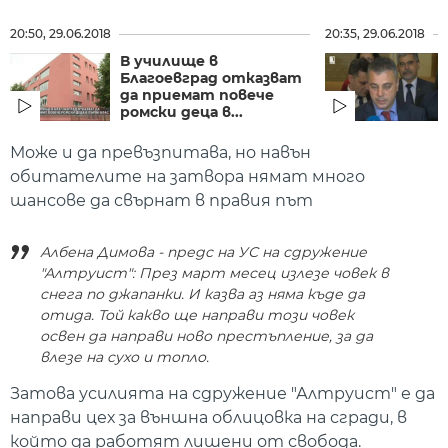
20:50, 29.06.2018
20:35, 29.06.2018
В училище в
Благоевград отказват
да приемат повече
ромски деца в...
Може и да превъзпитава, но навън
обитателите на затвора нямат много
шансове да свърнат в правия път
Албена Димова - предс на УС на сдружение
"Алтруист": През март месец излезе човек в
снега по джапанки. И казва аз няма къде да
отида. Той какво ще направи този човек
освен да направи ново престъпление, за да
влезе на сухо и топло.
Затова усилията на сдружение "Алтруист" е да
направи цех за външна облицовка на сгради, в
който да работят лишени от свобода.