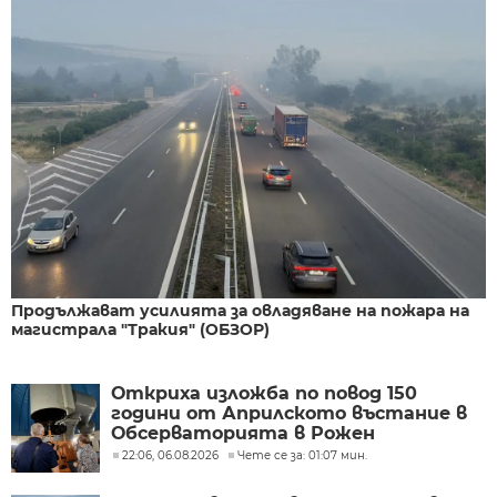
Продължават усилията за овладяване на пожара на
магистрала "Тракия" (ОБЗОР)
Откриха изложба по повод 150
години от Априлското въстание в
Обсерваторията в Рожен
22:06, 06.08.2026
Чете се за: 01:07 мин.