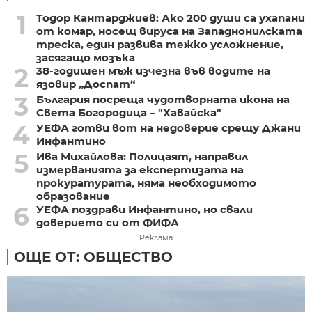
1
Тодор Кантарджиев: Ако 200 души са ухапани
от комар, носещ вируса на Западнонилската
треска, един развива тежко усложнение,
засягащо мозъка
2
38-годишен мъж изчезна във водите на
язовир „Доспат“
3
България посреща чудотворната икона на
Света Богородица – "Хавайска"
4
УЕФА готви вот на недоверие срещу Джани
Инфантино
5
Ива Михайлова: Полицаят, направил
измерванията за експертизата на
прокуратурата, няма необходимото
образование
6
УЕФА поздрави Инфантино, но свали
доверието си от ФИФА
Реклама
ОЩЕ ОТ: ОБЩЕСТВО