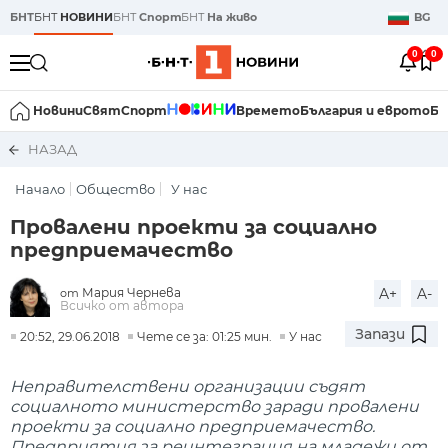
БНТ
БНТ
НОВИНИ
БНТ
Спорт
БНТ
На живо
BG
0
0
Новини
Свят
Спорт
Времето
България и еврото
Би
НАЗАД
Начало
Общество
У нас
Провалени проекти за социално
предприемачество
Мария Чернева
A+
A-
от
Всичко от автора
Запази
20:52, 29.06.2018
Чете се за: 01:25 мин.
У нас
Неправителствени организации съдят
социалното министерство заради провалени
проекти за социално предприемачество.
Предприятия за реинтеграция на младежи от