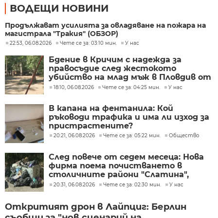
ВОДЕЩИ НОВИНИ
Продължават усилията за овладяване на пожара на
магистрала "Тракия" (ОБЗОР)
22:53, 06.08.2026
Чете се за: 03:10 мин.
У нас
Бдение в Кричим с надежда за
правосъдие след жестокото
убийство на млад мъж в Пловдив от
тийнейджъри
18:10, 06.08.2026
Чете се за: 04:25 мин.
У нас
В капана на фентанила: Кой
ръководи трафика и има ли изход за
пристрастените?
20:21, 06.08.2026
Чете се за: 05:22 мин.
Общество
След повече от седем месеца: Нова
фирма поема почистването в
столичните райони "Слатина",
"Подуяне" и "Изгрев"
20:31, 06.08.2026
Чете се за: 02:30 мин.
У нас
Откритият дрон в Лайпциг: Берлин
съобщи за "нов сценарий на...