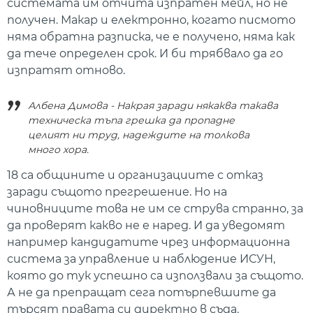
системата им отчита изпратен мейл, но не
получен. Макар и електронно, когато писмото
няма обратна разписка, че е получено, няма как
да тече определен срок. И би трябвало да го
изпратят отново.
Албена Димова - Накрая заради някаква такава
техническа тъпа грешка да пропадне
целият ни труд, надеждите на толкова
много хора.
18 са общините и организациите с отказ
заради същото прегрешение. Но на
чиновниците това не им се струва странно, за
да проверят какво не е наред. И да уведомят
например кандидатите чрез информационна
система за управление и наблюдение ИСУН,
която до тук успешно са използвали за същото.
А не да препращат сега потърпевшите да
търсят правата си директно в съда.