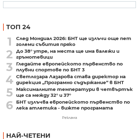
ТОП 24
1
След Мондиал 2026: БНТ ще излъчи още пет
големи събития пряко
2
До 38° утре, на места ще има валежи и
гръмотевици
3
Гледайте европейското първенство по
плувни спортове по БНТ 3
4
Светлозара Лазарова става директор на
дирекция „Програмно съдържание“ в БНТ
5
Максималните температури в четвъртък
ще са между 32° и 37°
6
БНТ излъчва европейското първенство по
лека атлетика - вижте програмата
Реклама
НАЙ-ЧЕТЕНИ