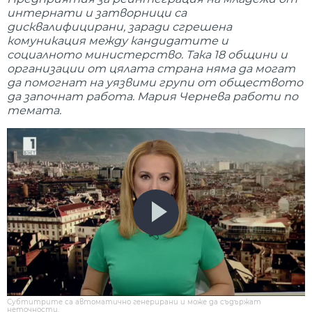
интернати и затворници са
дисквалифицирани, заради сгрешена
комуникация между кандидатите и
социалното министерство. Така 18 общини и
организации от цялата страна няма да могат
да помогнат на уязвими групи от обществото
да започнат работа. Мария Чернева работи по
темата.
Субтитрите са автоматично генерирани и може да съдържат
неточности.