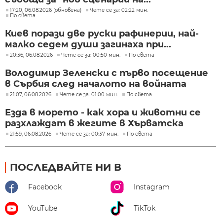
17:20, 06.08.2026 (обновена)
Чете се за: 02:22 мин.
По света
Киев порази две руски рафинерии, най-
малко седем души загинаха при...
20:36, 06.08.2026
Чете се за: 00:50 мин.
По света
Володимир Зеленски с първо посещение
в Сърбия след началото на войната
21:07, 06.08.2026
Чете се за: 01:00 мин.
По света
Езда в морето - как хора и животни се
разхлаждат в жегите в Хърватска
21:59, 06.08.2026
Чете се за: 00:37 мин.
По света
ПОСЛЕДВАЙТЕ НИ В
Facebook
Instagram
YouTube
TikTok