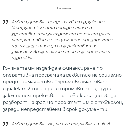
Реклама
Албена Димова - предс на УС на сдружение
"Алтруист": Които поради нечисто
удостоверение за съдимост не могат да си
намерят работа и социалното предприятие
ще им даде шанс да си заработват по
законосъобразен начин парите за прехрана и
издръжка.
Голямата им надежда е финансиране по
оперативна програма за развитие на социално
предприемачество. Търпеливо участват и
изчакват 2-те години тромави процедури,
закъснения, прекъсвания, нови класации. За да
разберат накрая, че проектът им е отхвърлен,
заради непредставени в срок документи.
Албена Димова - Не, не сме получавали такъв