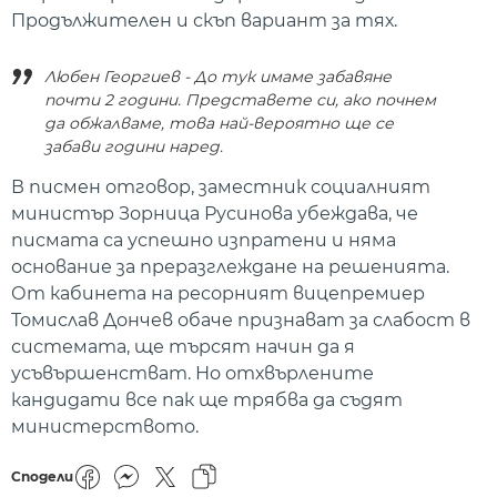
Продължителен и скъп вариант за тях.
Любен Георгиев - До тук имаме забавяне
почти 2 години. Представете си, ако почнем
да обжалваме, това най-вероятно ще се
забави години наред.
В писмен отговор, заместник социалният
министър Зорница Русинова убеждава, че
писмата са успешно изпратени и няма
основание за преразглеждане на решенията.
От кабинета на ресорният вицепремиер
Томислав Дончев обаче признават за слабост в
системата, ще търсят начин да я
усъвършенстват. Но отхвърлените
кандидати все пак ще трябва да съдят
министерството.
Сподели