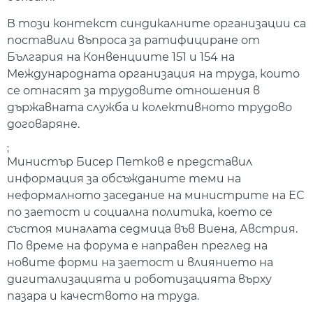
В този контекст синдикалните организации са
поставили въпроса за ратифициране от
България на Конвенциите 151 и 154 на
Международната организация на труда, които
се отнасят за трудовите отношения в
държавната служба и колективното трудово
договаряне.
;
Министър Бисер Петков е представил
информация за обсъжданите теми на
неформалното заседание на министрите на ЕС
по заетост и социална политика, което се
състоя миналата седмица във Виена, Австрия.
По време на форума е направен преглед на
новите форми на заетост и влиянието на
дигитализацията и роботизацията върху
пазара и качеството на труда.