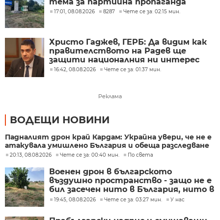
тема за партийна пропаганда
17:01, 08.08.2026
8287
Чете се за: 02:15 мин.
Христо Гаджев, ГЕРБ: Да видим как
правителството на Радев ще
защити националния ни интерес
16:42, 08.08.2026
Чете се за: 01:37 мин.
Реклама
ВОДЕЩИ НОВИНИ
Падналият дрон край Кардам: Украйна увери, че не е
атакувала умишлено България и обеща разследване
20:13, 08.08.2026
Чете се за: 00:40 мин.
По света
Военен дрон в българското
въздушно пространство - защо не е
бил засечен нито в България, нито в
Румъния?
19:45, 08.08.2026
Чете се за: 03:27 мин.
У нас