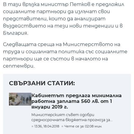
В тази връзка министър Петков е предложил
социалните партньори да излъчат свои
представители, които да анализират
въздействието на тези нови тенденции и в
България.
Следващата среща на Министерството на
труда и социалната политика със социалните
партньори ще се състои в началото на
септември.
СВЪРЗАНИ СТАТИИ:
Кабинетът предлага минимална
работна заплата 560 лв. от 1
януари 2019 г.
Министерският съвет одобри
средносрочната бюджетна прогноза за...
13:36, 18.04.2018
Чете се за: 02:08 мин.