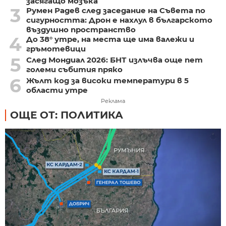
засягащо мозъка
3
Румен Радев след заседание на Съвета по
сигурността: Дрон е нахлул в българското
въздушно пространство
4
До 38° утре, на места ще има валежи и
гръмотевици
5
След Мондиал 2026: БНТ излъчва още пет
големи събития пряко
6
Жълт код за високи температури в 5
области утре
Реклама
ОЩЕ ОТ: ПОЛИТИКА