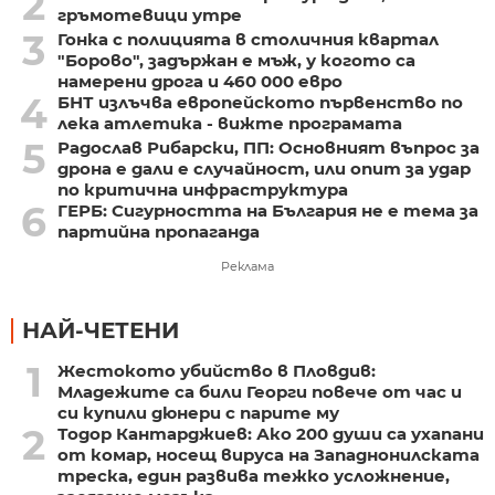
2
гръмотевици утре
3
Гонка с полицията в столичния квартал
"Борово", задържан е мъж, у когото са
намерени дрога и 460 000 евро
4
БНТ излъчва европейското първенство по
лека атлетика - вижте програмата
5
Радослав Рибарски, ПП: Основният въпрос за
дрона е дали е случайност, или опит за удар
по критична инфраструктура
6
ГЕРБ: Сигурността на България не е тема за
партийна пропаганда
Реклама
НАЙ-ЧЕТЕНИ
1
Жестокото убийство в Пловдив:
Младежите са били Георги повече от час и
си купили дюнери с парите му
2
Тодор Кантарджиев: Ако 200 души са ухапани
от комар, носещ вируса на Западнонилската
треска, един развива тежко усложнение,