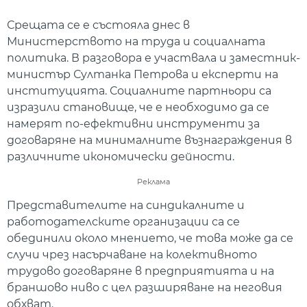
Срещата се е състояла днес в
Министерството на труда и социалната
политика. В разговора е участвала и заместник-
министър Султанка Петрова и експерти на
институцията. Социалните партньори са
изразили становище, че е необходимо да се
намерят по-ефективни инструменти за
договаряне на минималните възнаграждения в
различните икономически дейности.
Реклама
Представителите на синдикалните и
работодателските организации са се
обединили около мнението, че това може да се
случи чрез насърчаване на колективното
трудово договаряне в предприятията и на
браншово ниво с цел разширяване на неговия
обхват.