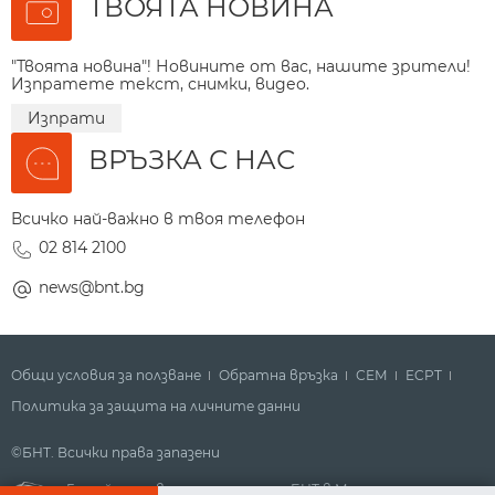
ТВОЯТА НОВИНА
"Твоята новина"! Новините от вас, нашите зрители!
Изпратете текст, снимки, видео.
Изпрати
ВРЪЗКА С НАС
Всичко най-важно в твоя телефон
02 814 2100
news@bnt.bg
Общи условия за ползване
Обратна връзка
СЕМ
ECPT
Политика за защита на личните данни
©БНТ. Всички права запазени
Гледайте новините за деня на БНТ в Метрото