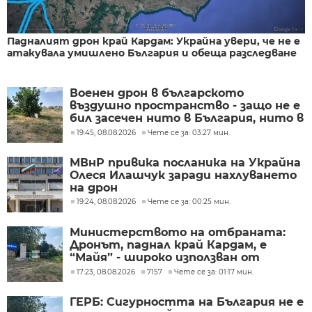
Падналият дрон край Кардам: Украйна увери, че не е
атакувала умишлено България и обеща разследване
Военен дрон в българското
въздушно пространство - защо не е
бил засечен нито в България, нито в
Румъния?
19:45, 08.08.2026
Чете се за: 03:27 мин.
МВнР привика посланика на Украйна
Олеся Илашчук заради нахлуването
на дрон
19:24, 08.08.2026
Чете се за: 00:25 мин.
Министерството на отбраната:
Дронът, паднал край Кардам, е
“Майя” - широко използван от
украинската армия
17:23, 08.08.2026
7157
Чете се за: 01:17 мин.
ГЕРБ: Сигурността на България не е