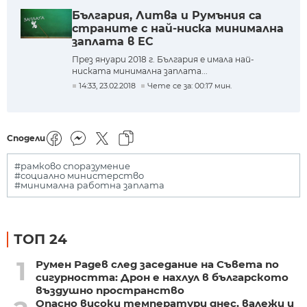
България, Литва и Румъния са
страните с най-ниска минимална
заплата в ЕС
През януари 2018 г. България е имала най-
ниската минимална заплата...
14:33, 23.02.2018
Чете се за: 00:17 мин.
Сподели
#рамково споразумение
#социално министерство
#минимална работна заплата
ТОП 24
1
Румен Радев след заседание на Съвета по
сигурността: Дрон е нахлул в българското
въздушно пространство
Опасно високи температури днес, валежи и