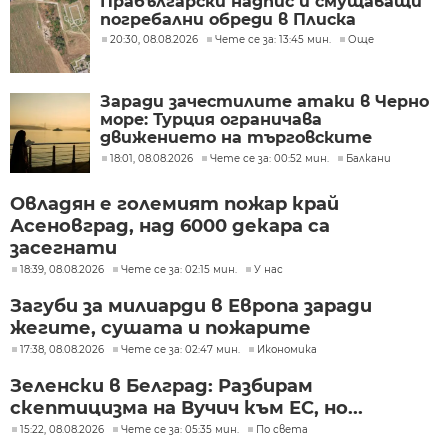
Прабългарски надпис и смущаващи
погребални обреди в Плиска
20:30, 08.08.2026
Чете се за: 13:45 мин.
Още
Заради зачестилите атаки в Черно
море: Турция ограничава
движението на търговските
кораби
18:01, 08.08.2026
Чете се за: 00:52 мин.
Балкани
Овладян е големият пожар край
Асеновград, над 6000 декара са
засегнати
18:39, 08.08.2026
Чете се за: 02:15 мин.
У нас
Загуби за милиарди в Европа заради
жегите, сушата и пожарите
17:38, 08.08.2026
Чете се за: 02:47 мин.
Икономика
Зеленски в Белград: Разбирам
скептицизма на Вучич към ЕС, но...
15:22, 08.08.2026
Чете се за: 05:35 мин.
По света