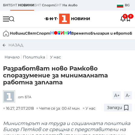
БНТ
БНТ
НОВИНИ
БНТ
Спорт
БНТ
На живо
BG
5
0
Новини
Свят
Спорт
Времето
България и еврото
Би
НАЗАД
Начало
Политика
У нас
Разработват ново Рамково
споразумение за минималната
работна заплата
A+
A-
от БТА
Запази
16:27, 27.07.2018
Чете се за: 00:41 мин.
У нас
Министърът на труда и социалната политика
Бисер Петков се срещна с представители на