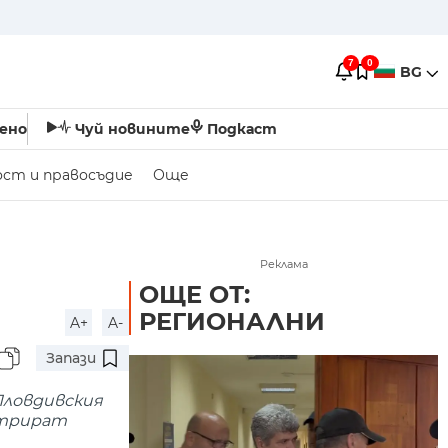
7
0
BG
ено
Чуй новините
Подкаст
ост и правосъдие
Още
Реклама
ОЩЕ ОТ:
РЕГИОНАЛНИ
A+
A-
Запази
Пловдивския
стрират