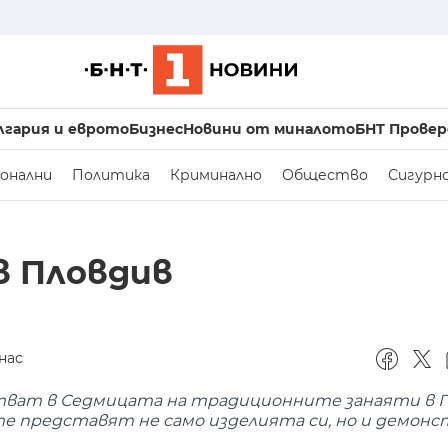
лгария и еврото
Бизнес
Новини от миналото
БНТ Провер
онални
Политика
Криминално
Общество
Сигурн
в Пловдив
нас
стват в Седмицата на традиционните занаяти в 
те представят не само изделията си, но и демон