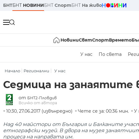
БНТ
БНТ
НОВИНИ
БНТ
Спорт
БНТ
На живо
Новини
Свят
Спорт
Времето
Бъ
У нас
По света
Реги
Начало
Регионални
У нас
Седмица на занаятите 
от
БНТ2-Пловдив
Всичко от автора
10:30, 27.06.2017 (извънредно)
Чете се за: 00:36 мин.
У 
Над 40 майстори от България и Балканите уча
етнографски музей. В двора на музея занаятчии
процеса на направата им.