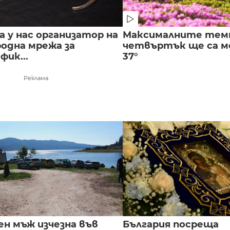
 у нас организатор на
Максималните тем
одна мрежа за
четвъртък ще са ме
ик...
37°
Реклама
ен мъж изчезна във
България посреща