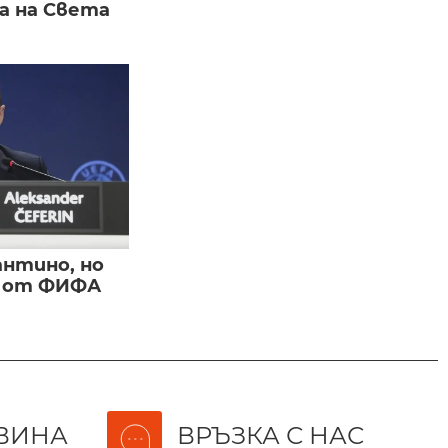
а на Света
нтино, но
и от ФИФА
ВИНА
ВРЪЗКА С НАС