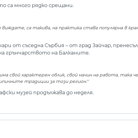
о са много рядко срещани.
о виждате, са такива, на практика става популярна в края 
чари от съседна Сърбия – от град Зайчар, пренес
на грънчарството на Балканите.
ма свой характерен облик, свой начин на работа, така че 
ипичните традиции за този регион."
фски музей продължава до неделя.