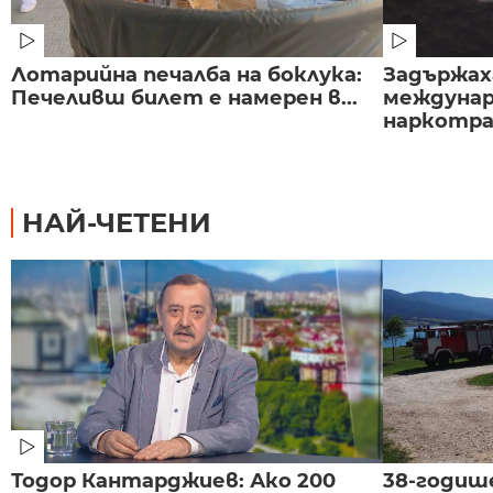
Лотарийна печалба на боклука:
Задържаха
Печеливш билет е намерен в...
междунар
наркотраф
НАЙ-ЧЕТЕНИ
Тодор Кантарджиев: Ако 200
38-годиш