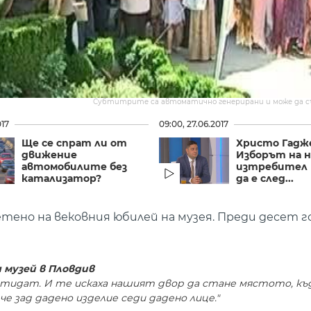
Субтитрите са автоматично генерирани и може да 
017
09:00, 27.06.2017
Ще се спрат ли от
Христо Гадже
движение
Изборът на 
автомобилите без
изтребител
катализатор?
да е след...
етено на вековния юбилей на музея. Преди десет 
 музей в Пловдив
а отидат. И те искаха нашият двор да стане мястото, к
че зад дадено изделие седи дадено лице."