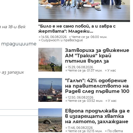
"Било е не само побой, а и гавра с
на 18-и век
жертвата": Младежи...
14:56, 06.08.2026
Чете се за: 06:00 мин.
Сигурност и правосъдие
ъл традициите
Затвориха за движение
АМ "Тракия" край
пътния възел за
Велинград заради
15:29, 06.08.2026
Чете се за: 01:37 мин.
У нас
пожар
аз запазих
"Галъп": 42% одобрение
на правителството на
Радев след първите 100
дни управление
12:50, 06.08.2026
Чете се за: 03:52 мин.
У нас
Европа продължава да е
в изгарящата хватка
на лятото, захлаждане
се очаква в края на
11:46, 06.08.2026
Чете се за: 02:15 мин.
По света
седмицата