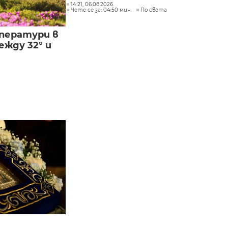
14:21, 06.08.2026
Чете се за: 04:50 мин.
По света
ператури в
жду 32° и