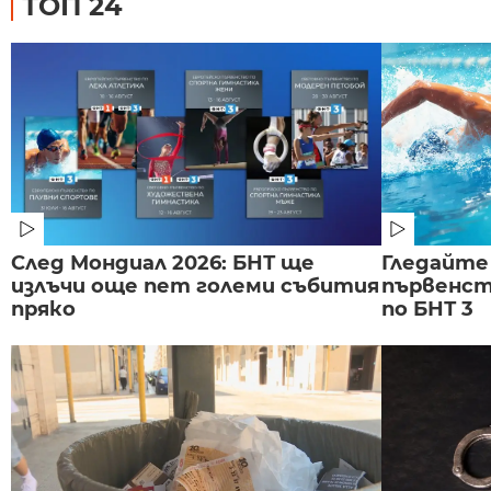
ТОП 24
След Мондиал 2026: БНТ ще
Гледайте
излъчи още пет големи събития
първенст
пряко
по БНТ 3