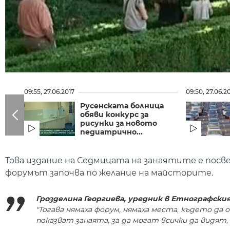
09:55, 27.06.2017
09:50, 27.06.2
Русенската болница
обяви конкурс за
рисунки за новото
педиатрично...
Това издание на Седмицата на занаятите е посв
форумът започва по желание на майсторите.
Грозделина Георгиева, уредник в Етнографския
"Тогава нямаха форум, нямаха места, където д
показват занаята, за да могат всички да видят, 