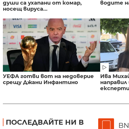
души са ухапани от комар,
водите н
носещ вируса...
УЕФА готви вот на недоверие
Ива Миха
срещу Джани Инфантино
направил
експертиз
ПОСЛЕДВАЙТЕ НИ В
BN