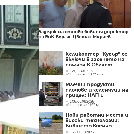
Задържаха отново бившия директор
на ВиК-Бургас Цветан Мирчев
Хеликоптер "Кугър" се
включи в гасенето на
пожара в Област
Пазарджик
16:21, 06.08.2026
Чете се за: 00:32 мин.
Млечни продукти,
плодове и зеленчуци на
прицел: НАП и
„Гранична полиция“
16:06, 06.08.2026
Чете се за: 01:22 мин.
започнаха проверки по
границите с Румъния и
Нови работни места и
Гърция
високи технологии:
Бившето военно
летище в Доброславци
15:35, 06.08.2026