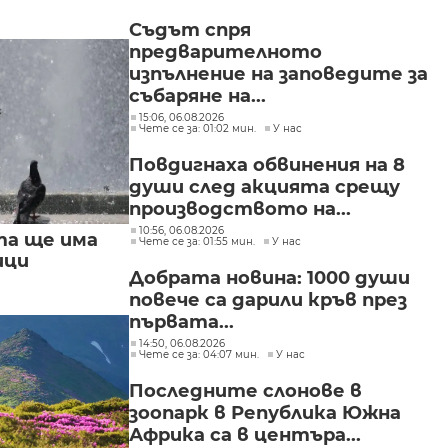
Съдът спря
предварителното
изпълнение на заповедите за
събаряне на...
15:06, 06.08.2026
Чете се за: 01:02 мин.
У нас
Повдигнаха обвинения на 8
души след акцията срещу
производството на...
10:56, 06.08.2026
та ще има
Чете се за: 01:55 мин.
У нас
ици
Добрата новина: 1000 души
повече са дарили кръв през
първата...
14:50, 06.08.2026
Чете се за: 04:07 мин.
У нас
Последните слонове в
зоопарк в Република Южна
Африка са в центъра...