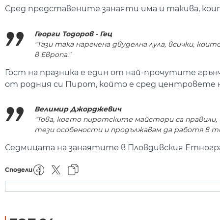
Сред представените занаяти има и такива, коит
Георги Тодоров - Гец
"Тази така наречена двуделна лула, всички, коит
в Европа."
Гост на празника е един от най-прочутите грън
от родния си Пирот, който е сред центровете 
Велимир Джорджевич
"Това, което пиротските майстори са правили, и
тези особености и продължавам да работя в т
Седмицата на занаятите в Пловдивския Етногра
Сподели