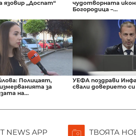
а язовир „Доспат“
чудотворната икон
Богородица –...
йлова: Полицаят,
УЕФА поздрави Инфа
 измерванията за
свали доверието с
ата на...
T NEWS APP
ТВОЯТА НО