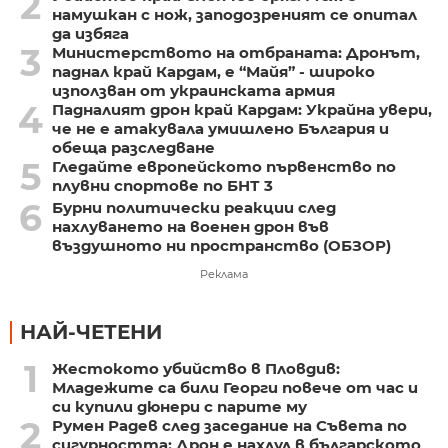
2
намушкан с нож, заподозреният се опитал
да избяга
3
Министерството на отбраната: Дронът,
паднал край Кардам, е “Майя” - широко
използван от украинската армия
4
Падналият дрон край Кардам: Украйна увери,
че не е атакувала умишлено България и
обеща разследване
5
Гледайте европейското първенство по
плувни спортове по БНТ 3
6
Бурни политически реакции след
нахлуването на военен дрон във
въздушното ни пространство (ОБЗОР)
Реклама
НАЙ-ЧЕТЕНИ
1
Жестокото убийство в Пловдив:
Младежите са били Георги повече от час и
си купили дюнери с парите му
2
Румен Радев след заседание на Съвета по
сигурността: Дрон е нахлул в българското