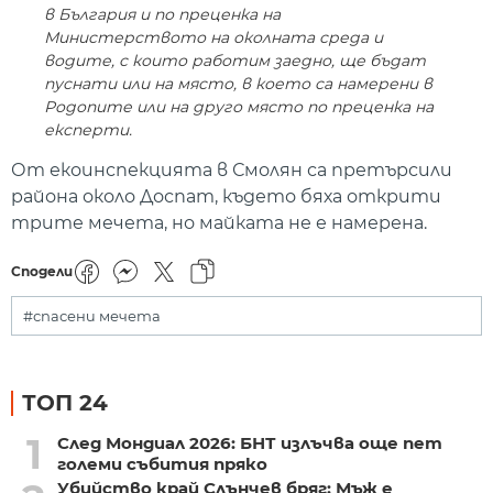
в България и по преценка на
Министерството на околната среда и
водите, с които работим заедно, ще бъдат
пуснати или на място, в което са намерени в
Родопите или на друго място по преценка на
експерти.
От екоинспекцията в Смолян са претърсили
района около Доспат, където бяха открити
трите мечета, но майката не е намерена.
Сподели
#спасени мечета
ТОП 24
1
След Мондиал 2026: БНТ излъчва още пет
големи събития пряко
Убийство край Слънчев бряг: Мъж е