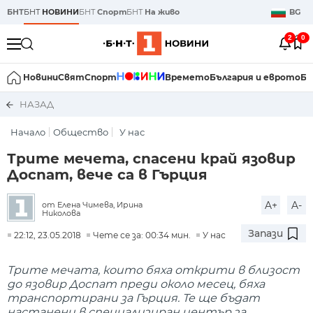
БНТ
БНТ
НОВИНИ
БНТ
Спорт
БНТ
На живо
BG
2
0
Новини
Свят
Спорт
Времето
България и еврото
Би
НАЗАД
Начало
Общество
У нас
Трите мечета, спасени край язовир
Доспат, вече са в Гърция
A+
A-
от Елена Чимева, Ирина
Николова
Запази
22:12, 23.05.2018
Чете се за: 00:34 мин.
У нас
Трите мечата, които бяха открити в близост
до язовир Доспат преди около месец, бяха
транспортирани за Гърция. Те ще бъдат
настанени в специализиран център за