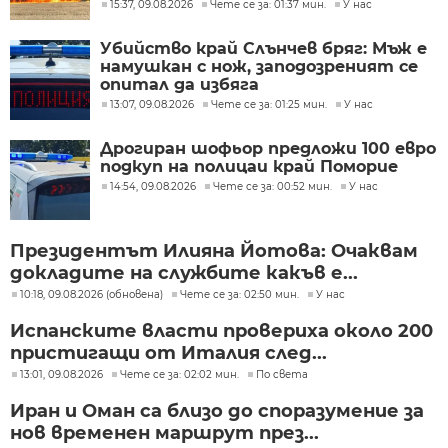
15:37, 09.08.2026
Чете се за: 01:37 мин.
У нас
Убийство край Слънчев бряг: Мъж е
намушкан с нож, заподозреният се
опитал да избяга
13:07, 09.08.2026
Чете се за: 01:25 мин.
У нас
Дрогиран шофьор предложи 100 евро
подкуп на полицаи край Поморие
14:54, 09.08.2026
Чете се за: 00:52 мин.
У нас
Президентът Илияна Йотова: Очаквам
докладите на службите какъв е...
10:18, 09.08.2026 (обновена)
Чете се за: 02:50 мин.
У нас
Испанските власти провериха около 200
пристигащи от Италия след...
13:01, 09.08.2026
Чете се за: 02:02 мин.
По света
Иран и Оман са близо до споразумение за
нов временен маршрут през...