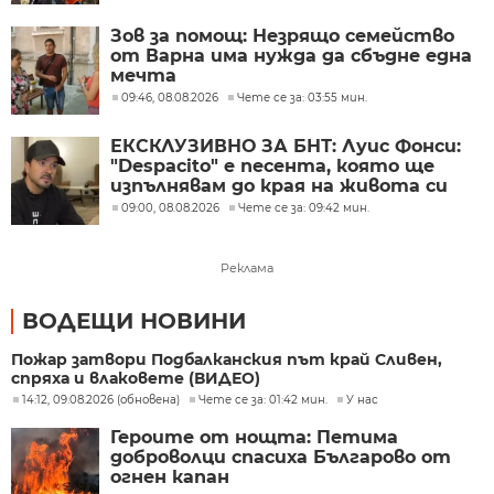
Зов за помощ: Незрящо семейство
от Варна има нужда да сбъдне една
мечта
09:46, 08.08.2026
Чете се за: 03:55 мин.
ЕКСКЛУЗИВНО ЗА БНТ: Луис Фонси:
"Despacito" е песента, която ще
изпълнявам до края на живота си
09:00, 08.08.2026
Чете се за: 09:42 мин.
Реклама
ВОДЕЩИ НОВИНИ
Пожар затвори Подбалканския път край Сливен,
спряха и влаковете (ВИДЕО)
14:12, 09.08.2026 (обновена)
Чете се за: 01:42 мин.
У нас
Героите от нощта: Петима
доброволци спасиха Българово от
огнен капан