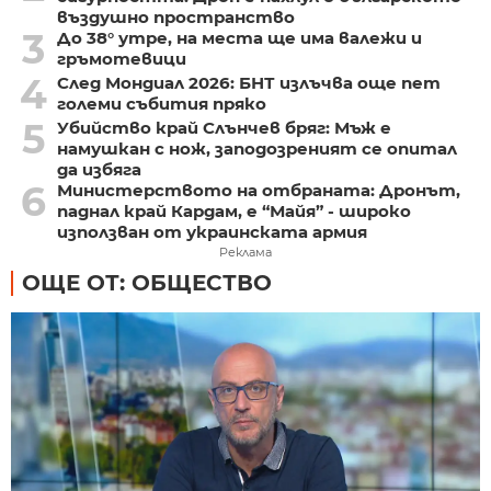
въздушно пространство
3
До 38° утре, на места ще има валежи и
гръмотевици
4
След Мондиал 2026: БНТ излъчва още пет
големи събития пряко
5
Убийство край Слънчев бряг: Мъж е
намушкан с нож, заподозреният се опитал
да избяга
6
Министерството на отбраната: Дронът,
паднал край Кардам, е “Майя” - широко
използван от украинската армия
Реклама
ОЩЕ ОТ: ОБЩЕСТВО