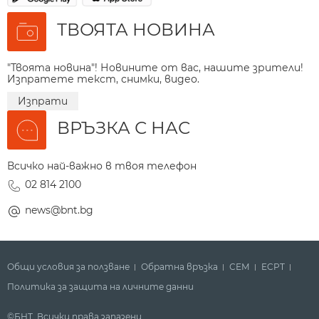
ТВОЯТА НОВИНА
"Твоята новина"! Новините от вас, нашите зрители!
Изпратете текст, снимки, видео.
Изпрати
ВРЪЗКА С НАС
Всичко най-важно в твоя телефон
02 814 2100
news@bnt.bg
Общи условия за ползване
Обратна връзка
СЕМ
ECPT
Политика за защита на личните данни
©БНТ. Всички права запазени