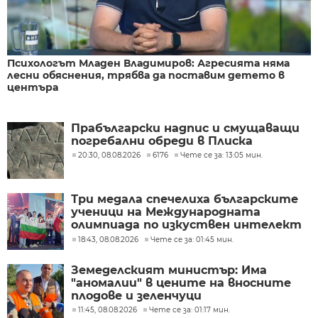
Психологът Младен Владимиров: Агресията няма
лесни обяснения, трябва да поставим детето в
центъра
Прабългарски надпис и смущаващи
погребални обреди в Плиска
20:30, 08.08.2026
6176
Чете се за: 13:05 мин.
Три медала спечелиха българските
ученици на Международната
олимпиада по изкуствен интелект
в Казахстан
18:43, 08.08.2026
Чете се за: 01:45 мин.
Земеделският министър: Има
"аномалии" в цените на вносните
плодове и зеленчуци
11:45, 08.08.2026
Чете се за: 01:17 мин.