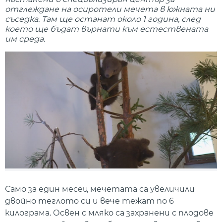
отглеждане на осиротели мечета в южната ни
съседка. Там ще останат около 1 година, след
което ще бъдат върнати към естествената
им среда.
Само за един месец мечетата са увеличили
двойно теглото си и вече тежат по 6
килограма. Освен с мляко са захранени с плодове