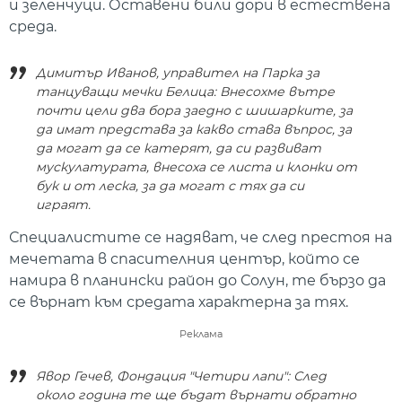
и зеленчуци. Оставени били дори в естествена
среда.
Димитър Иванов, управител на Парка за
танцуващи мечки Белица: Внесохме вътре
почти цели два бора заедно с шишарките, за
да имат представа за какво става въпрос, за
да могат да се катерят, да си развиват
мускулатурата, внесоха се листа и клонки от
бук и от леска, за да могат с тях да си
играят.
Специалистите се надяват, че след престоя на
мечетата в спасителния център, който се
намира в планински район до Солун, те бързо да
се върнат към средата характерна за тях.
Реклама
Явор Гечев, Фондация "Четири лапи": След
около година те ще бъдат върнати обратно