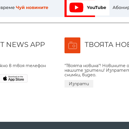
T NEWS APP
ТВОЯТА НО
ажно в твоя телефон
"Твоята новина"! Новините о
нашите зрители! Изпрате
снимки, видео.
Изпрати