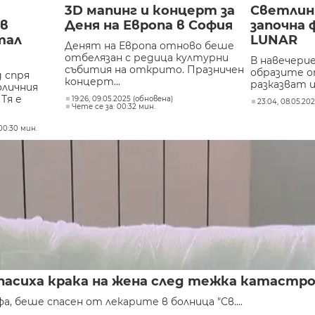
3D мапинг и концерт за
Светлинн
 в
Деня на Европа в София
започна
тал
LUNAR
Денят на Европа отново беше
отбелязан с редица културни
В навечери
събития на открито. Празничен
образите 
д спря
концерт...
разказват и
оличния
Тя е
19:26, 09.05.2025 (обновена)
23:04, 08.05.20
Чете се за: 00:32 мин.
00:30 мин.
спасиха крака на жена след тежка катастр
 беше спасен от лекарите в болница "Св....