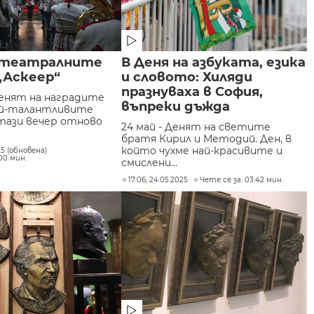
 театралните
В Деня на азбуката, езика
„Аскеер“
и словото: Хиляди
празнуваха в София,
денят на наградите
въпреки дъжда
Най-талантливите
ази вечер отново
24 май - Денят на светите
братя Кирил и Методий. Ден, в
който чухме най-красивите и
25 (обновена)
:00 мин.
смислени...
17:06, 24.05.2025
Чете се за: 03:42 мин.