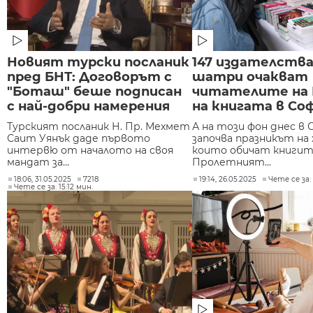
Новият турски посланик
147 издателства
пред БНТ: Договорът с
шатри очакват
"Боташ" беше подписан
читателите на 
с най-добри намерения
на книгата в Со
Турският посланик Н. Пр. Мехмет
А на този фон днес в 
Саит Уянък даде първото
започва празникът на
интервю от началото на своя
които обичат книгит
мандат за...
Пролетният...
18:06, 31.05.2025
7218
19:14, 26.05.2025
Чете се за:
Чете се за: 15:12 мин.