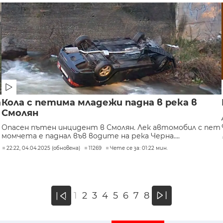
а
Кола с петима младежи падна в река в
Смолян
Опасен пътен инцидент в Смолян. Лек автомобил с пет
момчета е паднал във водите на река Черна....
22:22, 04.04.2025 (обновена)
11269
Чете се за: 01:22 мин.
»
1
2
3
4
5
6
7
8
«