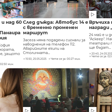
 и над 60
След дъжда: Автобус 14 е
Връчиха
с временно променен
награди 
Панаира
маршрут
24 май е и 
фия
"Аскеер". 
Засега няма подадени сигнали за
театрали т
наводнения на телефон 112.
София
ще бъдат...
Аварийните екипи на
 хората,
Столичната...
е, защото
20:40, 24.05.20
Чете се за: 02
15:50, 25.05.2025
Чете се за: 00:27 мин.
 02:50 мин.