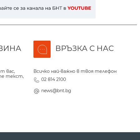
ВИНА
ВРЪЗКА С НАС
т вас,
Всичко най-важно в твоя телефон
те текст,
02 814 2100
news@bnt.bg