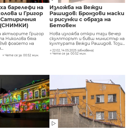
ха барелефи на
Изложба на Вежди
олова и Григор
Рашидов: Бронзови маски
в Сатиричния
и рисунки с образа на
(СНИМКИ)
Бетовен
а актьорите Григор
Нова изложба откри тази вечер
па Николова бяха
скулпторът и бивш министър на
във фоайето на
културата Вежди Рашидов. Този...
..
22:02, 14.05.2025 (обновена)
Чете се за: 00:52 мин.
5
Чете се за: 00:52 мин.