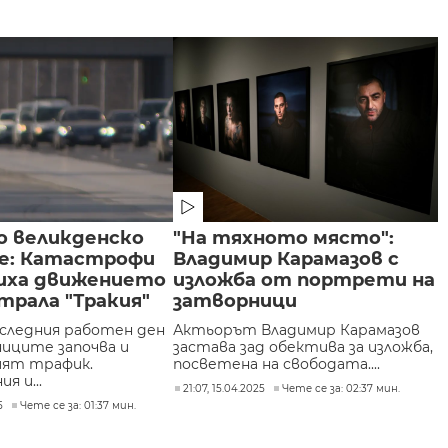
о великденско
"На тяхното място":
е: Катастрофи
Владимир Карамазов с
иха движението
изложба от портрети на
трала "Тракия"
затворници
оследния работен ден
Актьорът Владимир Карамазов
ниците започва и
застава зад обектива за изложба,
ият трафик.
посветена на свободата....
я и...
21:07, 15.04.2025
Чете се за: 02:37 мин.
5
Чете се за: 01:37 мин.