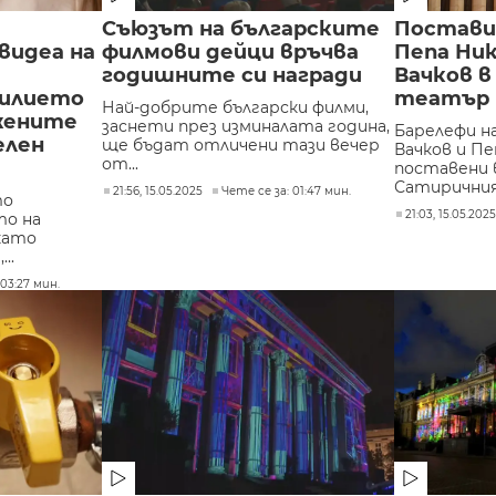
Съюзът на българските
Постави
видеа на
филмови дейци връчва
Пепа Ник
годишните си награди
Вачков 
силието
театър 
Най-добрите български филми,
жените
заснети през изминалата година,
Барелефи н
елен
ще бъдат отличени тази вечер
Вачков и Пе
от...
поставени 
Сатиричния.
21:56, 15.05.2025
Чете се за: 01:47 мин.
то
21:03, 15.05.202
то на
като
..
 03:27 мин.