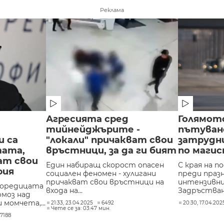
Реклама
Агресията сред
Голямот
тийнейджърите -
пътуван
 са
"локали" причакват свои
затрудн
тата,
връстници, за да ги бият
по магис
дат свои
Един набиращ скорост опасен
С края на п
фия
социален феномен - хулигани
преди праз
причакват свои връстници на
интензивн
 поредицата
входа на...
Задръствани
моз над
момчета,...
21:33, 23.04.2025
6492
20:30, 17.04.202
Чете се за: 03:47 мин.
7188