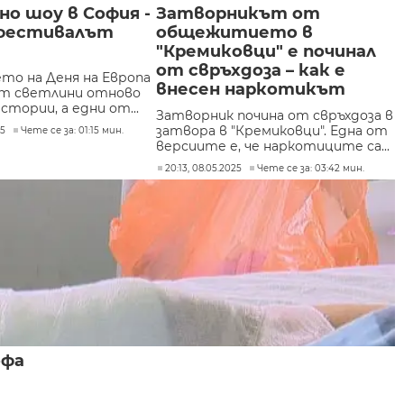
о шоу в София -
Затворникът от
 фестивалът
общежитието в
"Кремиковци" е починал
от свръхдоза – как е
ето на Деня на Европа
внесен наркотикът
от светлини отново
стории, а едни от...
Затворник почина от свръхдоза в
затвора в "Кремиковци". Една от
25
Чете се за: 01:15 мин.
версиите е, че наркотиците са...
20:13, 08.05.2025
Чете се за: 03:42 мин.
офа