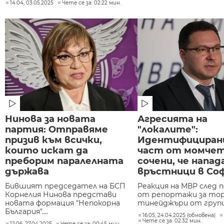
14:04, 03.05.2025
Чете се за: 02:22 мин.
Нинова за новата
Агресията на
партия: Отправяме
"локалите":
призив към всички,
Идентифицирани
които искат да
част от момче
преборим паралелната
сочени, че напа
държава
връстници в Со
Бившият председател на БСП
Реакция на МВР след
Корнелия Нинова представи
от репортажи за тор
новата формация "Непокорна
тинейджъри от групи 
България"....
16:05, 24.04.2025 (обновена)
Чете се за: 02:32 мин.
12:06, 27.04.2025
Чете се за: 00:45 мин.