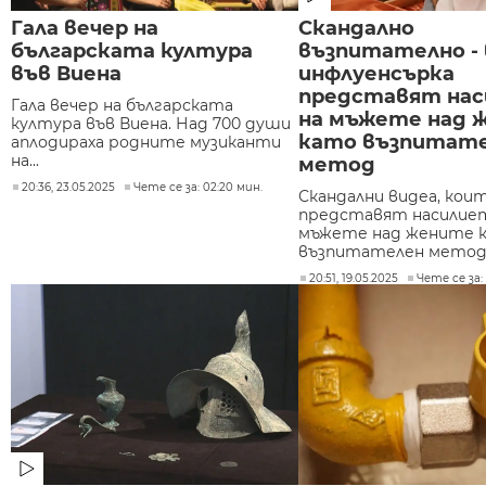
Гала вечер на
Скандално
българската култура
възпитателно - 
във Виена
инфлуенсърка
представят на
Гала вечер на българската
на мъжете над 
култура във Виена. Над 700 души
като възпитат
аплодираха родните музиканти
на...
метод
20:36, 23.05.2025
Чете се за: 02:20 мин.
Скандални видеа, кои
представят насилие
мъжете над жените 
възпитателен метод,.
20:51, 19.05.2025
Чете се за: