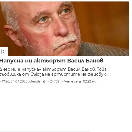
Напусна ни актьорът Васил Банов
Днес ни е напуснал актьорът Васил Банов. Това
съобщиха от Съюза на артистите на фейсбук...
17:26, 04.04.2025 (обновена)
24739
Чете се за: 02:22 мин.