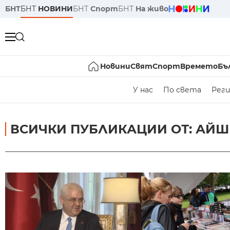
БНТ
БНТ
НОВИНИ
БНТ
Спорт
БНТ
На живо
Новини
Свят
Спорт
Времето
Бъ
У нас
По света
Реги
ВСИЧКИ ПУБЛИКАЦИИ ОТ: АЙШ