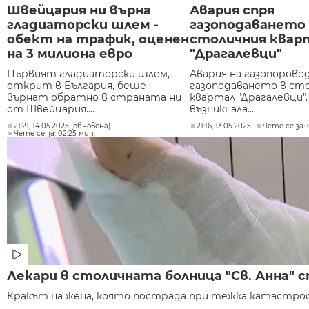
Швейцария ни върна
Авария спря
гладиаторски шлем -
газоподаването
обект на трафик, оценен
столичния квар
на 3 милиона евро
"Драгалевци"
Първият гладиаторски шлем,
Авария на газопорово
открит в България, беше
газоподаването в ст
върнат обратно в страната ни
квартал "Драгалевци". 
от Швейцария....
възникнала...
21:21, 14.05.2025 (обновена)
21:16, 13.05.2025
Чете се за: 
Чете се за: 02:25 мин.
Лекари в столичната болница "Св. Анна" 
Кракът на жена, която пострада при тежка катастрофа,