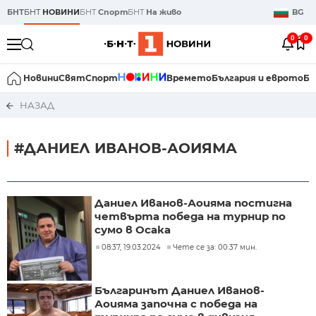
БНТ
БНТ
НОВИНИ
БНТ
Спорт
БНТ
На живо
BG
0
0
Новини
Свят
Спорт
Времето
България и еврото
Би
НАЗАД
#ДАНИЕЛ ИВАНОВ-АОИЯМА
Даниел Иванов-Аоияма постигна
четвърта победа на турнир по
сумо в Осака
08:37, 19.03.2024
Чете се за: 00:37 мин.
Българинът Даниел Иванов-
Аоияма започна с победа на