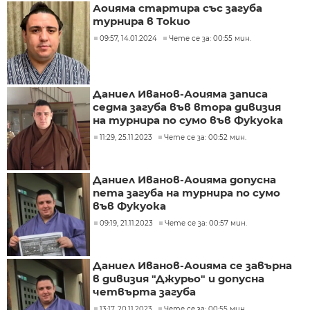
Аоияма стартира със загуба
турнира в Токио
09:57, 14.01.2024
Чете се за: 00:55 мин.
Даниел Иванов-Аоияма записа
седма загуба във втора дивизия
на турнира по сумо във Фукуока
11:29, 25.11.2023
Чете се за: 00:52 мин.
Даниел Иванов-Аоияма допусна
пета загуба на турнира по сумо
във Фукуока
09:19, 21.11.2023
Чете се за: 00:57 мин.
Даниел Иванов-Аоияма се завърна
в дивизия "Джурьо" и допусна
четвърта загуба
13:17, 20.11.2023
Чете се за: 00:55 мин.