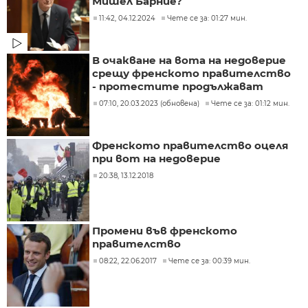
Мишел Барние?
11:42, 04.12.2024
Чете се за: 01:27 мин.
В очакване на вота на недоверие
срещу френското правителство
- протестите продължават
07:10, 20.03.2023 (обновена)
Чете се за: 01:12 мин.
​Френското правителство оцеля
при вот на недоверие
20:38, 13.12.2018
Промени във френското
правителство
08:22, 22.06.2017
Чете се за: 00:39 мин.