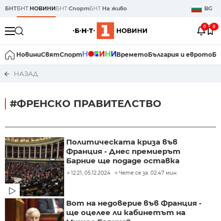
БНТ
БНТ
НОВИНИ
БНТ
Спорт
БНТ
На живо
BG
0
0
Новини
Свят
Спорт
Времето
България и еврото
Би
НАЗАД
#ФРЕНСКО ПРАВИТЕЛСТВО
Политическата криза във
Франция - Днес премиерът
Барние ще подаде оставка
12:21, 05.12.2024
Чете се за: 02:47 мин.
Вот на недовериe във Франция -
ще оцелее ли кабинетът на