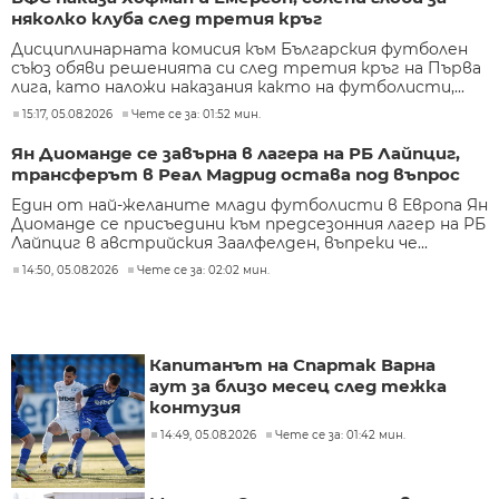
няколко клуба след третия кръг
Дисциплинарната комисия към Българския футболен
съюз обяви решенията си след третия кръг на Първа
лига, като наложи наказания както на футболисти,...
15:17, 05.08.2026
Чете се за: 01:52 мин.
Ян Диоманде се завърна в лагера на РБ Лайпциг,
трансферът в Реал Мадрид остава под въпрос
Един от най-желаните млади футболисти в Европа Ян
Диоманде се присъедини към предсезонния лагер на РБ
Лайпциг в австрийския Заалфелден, въпреки че...
14:50, 05.08.2026
Чете се за: 02:02 мин.
Капитанът на Спартак Варна
аут за близо месец след тежка
контузия
14:49, 05.08.2026
Чете се за: 01:42 мин.