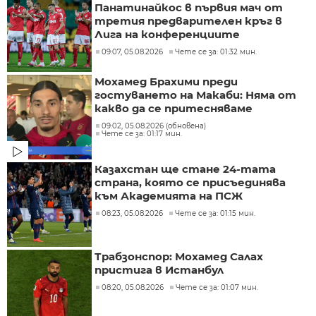
Панатинайкос в първия мач от
третия предварителен кръг в
Лига на конференциите
09:07, 05.08.2026
Чете се за: 01:32 мин.
Мохамед Брахими преди
гостуването на Макаби: Няма от
какво да се притесняваме
09:02, 05.08.2026 (обновена)
Чете се за: 01:17 мин.
Казахстан ще стане 24-тата
страна, която се присъединява
към Академията на ПСЖ
08:23, 05.08.2026
Чете се за: 01:15 мин.
Трабзонспор: Мохамед Салах
пристига в Истанбул
08:20, 05.08.2026
Чете се за: 01:07 мин.