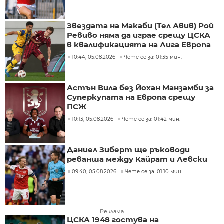
Звездата на Макаби (Тел Авив) Рой
Ревиво няма да играе срещу ЦСКА
в квалификацията на Лига Европа
10:44, 05.08.2026
Чете се за: 01:35 мин.
Астън Вила без Йохан Манзамби за
Суперкупата на Европа срещу
ПСЖ
10:13, 05.08.2026
Чете се за: 01:42 мин.
Даниел Зиберт ще ръководи
реванша между Кайрат и Левски
09:40, 05.08.2026
Чете се за: 01:10 мин.
Реклама
ЦСКА 1948 гостува на