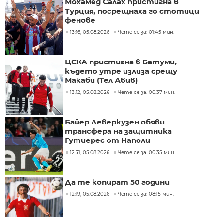
Мохамед Салах пристигна в
Турция, посрещнаха го стотици
фенове
13:16, 05.08.2026
Чете се за: 01:45 мин.
ЦСКА пристигна в Батуми,
където утре излиза срещу
Макаби (Тел Авив)
13:12, 05.08.2026
Чете се за: 00:37 мин.
Байер Леверкузен обяви
трансфера на защитника
Гутиерес от Наполи
12:31, 05.08.2026
Чете се за: 00:35 мин.
Да те копират 50 години
12:19, 05.08.2026
Чете се за: 08:15 мин.