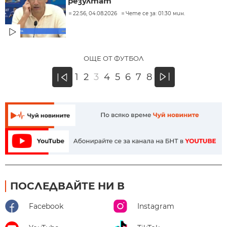
резултат
22:56, 04.08.2026
Чете се за: 01:30 мин.
ОЩЕ ОТ ФУТБОЛ
»
1
2
3
4
5
6
7
8
«
ПОСЛЕДВАЙТЕ НИ В
Facebook
Instagram