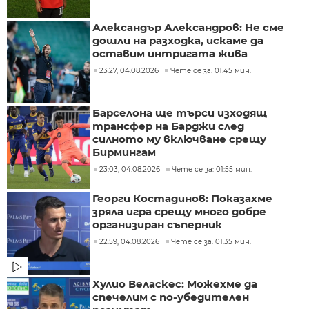
Александър Александров: Не сме
дошли на разходка, искаме да
оставим интригата жива
23:27, 04.08.2026
Чете се за: 01:45 мин.
Барселона ще търси изходящ
трансфер на Барджи след
силното му включване срещу
Бирмингам
23:03, 04.08.2026
Чете се за: 01:55 мин.
Георги Костадинов: Показахме
зряла игра срещу много добре
организиран съперник
22:59, 04.08.2026
Чете се за: 01:35 мин.
Хулио Веласкес: Можехме да
спечелим с по-убедителен