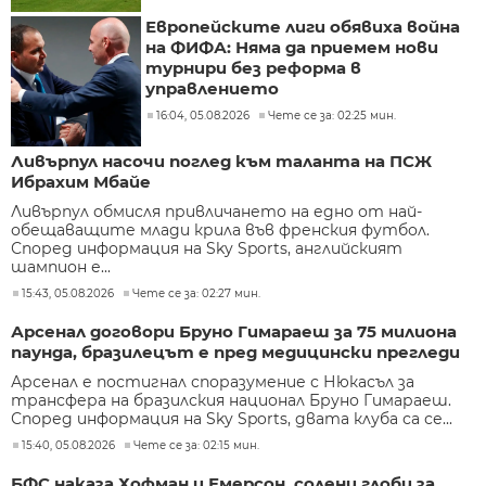
Европейските лиги обявиха война
на ФИФА: Няма да приемем нови
турнири без реформа в
управлението
16:04, 05.08.2026
Чете се за: 02:25 мин.
Ливърпул насочи поглед към таланта на ПСЖ
Ибрахим Мбайе
Ливърпул обмисля привличането на едно от най-
обещаващите млади крила във френския футбол.
Според информация на Sky Sports, английският
шампион е...
15:43, 05.08.2026
Чете се за: 02:27 мин.
Арсенал договори Бруно Гимараеш за 75 милиона
паунда, бразилецът е пред медицински прегледи
Арсенал е постигнал споразумение с Нюкасъл за
трансфера на бразилския национал Бруно Гимараеш.
Според информация на Sky Sports, двата клуба са се...
15:40, 05.08.2026
Чете се за: 02:15 мин.
БФС наказа Хофман и Емерсон, солени глоби за