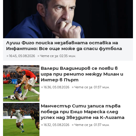
Луиш Фиго поиска незабавната оставка на
Инфантино: Все още може да спаси футбола
16:45, 05.08.2026
Чете се за: 02:35 мин.
Валери Владимиров се появи в
игра при ремито между Милан и
Интер в Пърт
16:36, 05.08.2026
Чете се за: 01:57 мин.
Манчестър Сити записа първа
победа при Енцо Мареска след
успех над Звездите на К-Лигата
16:32, 05.08.2026
Чете се за: 01:37 мин.