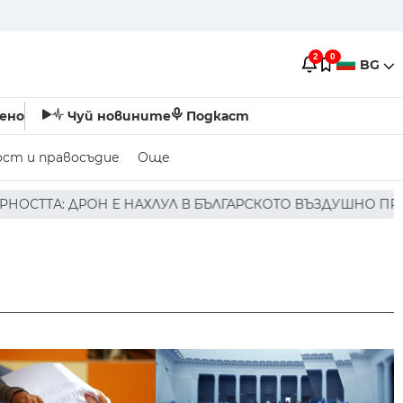
2
0
BG
ено
Чуй новините
Подкаст
ост и правосъдие
Още
ЛУЛ В БЪЛГАРСКОТО ВЪЗДУШНО ПРОСТРАНСТВО * * * НЯМ