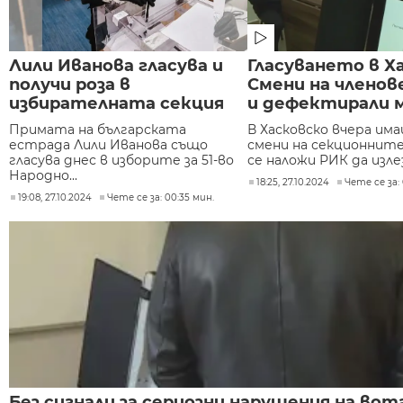
Лили Иванова гласува и
Гласуването в Х
получи роза в
Смени на членов
избирателната секция
и дефектирали 
Примата на българската
В Хасковско вчера им
естрада Лили Иванова също
смени на секционните
гласува днес в изборите за 51-во
се наложи РИК да излезе
Народно...
18:25, 27.10.2024
Чете се за: 
19:08, 27.10.2024
Чете се за: 00:35 мин.
Без сигнали за сериозни нарушения на вота