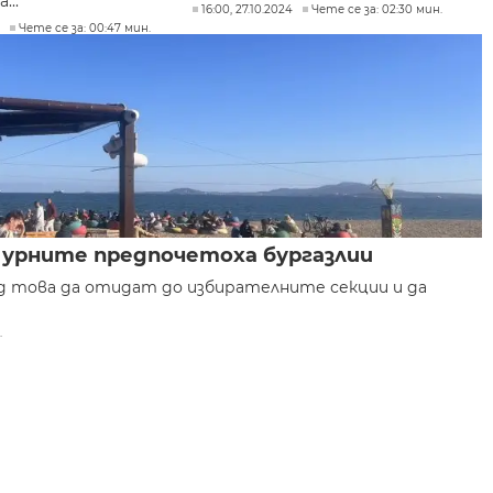
...
16:00, 27.10.2024
Чете се за: 02:30 мин.
4
Чете се за: 00:47 мин.
 урните предпочетоха бургазлии
ед това да отидат до избирателните секции и да
.