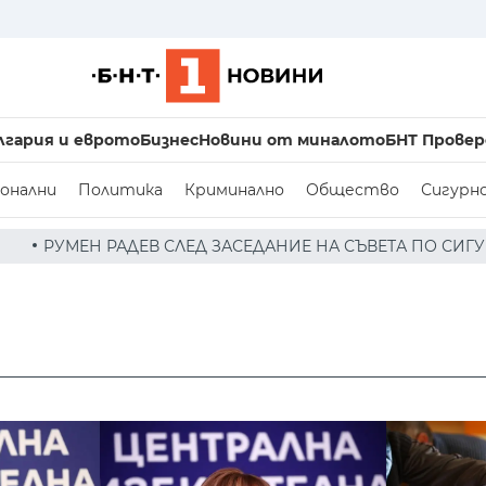
лгария и еврото
Бизнес
Новини от миналото
БНТ Провер
онални
Политика
Криминално
Общество
Сигурн
ЕД ЗАСЕДАНИЕ НА СЪВЕТА ПО СИГУРНОСТТА: ДРОН Е НАХ