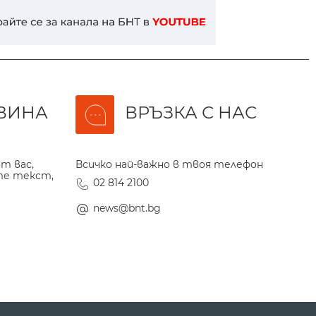
ВИНА
ВРЪЗКА С НАС
т вас,
Всичко най-важно в твоя телефон
те текст,
02 814 2100
news@bnt.bg