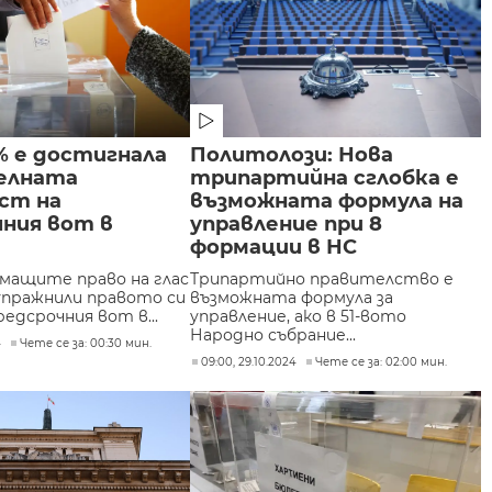
% е достигнала
Политолози: Нова
елната
трипартийна сглобка е
ст на
възможната формула на
чния вот в
управление при 8
формации в НС
имащите право на глас
Трипартийно правителство е
 упражнили правото си
възможната формула за
редсрочния вот в...
управление, ако в 51-вото
Народно събрание...
4
Чете се за: 00:30 мин.
09:00, 29.10.2024
Чете се за: 02:00 мин.