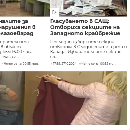
гналите за
Гласуването в САЩ:
нарушения в
Отвориха секциите на
Благоевград
Западното крайбрежие
збирателната
Последни изборните секции
в област
отвориха в Съединените щати и
 към 16:00 часа.
Канада. Избирателните секции
лас са...
са...
Чете се за: 00:55 мин.
17:35, 27.10.2024
Чете се за: 00:32 мин.