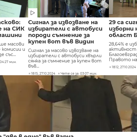
асково:
Сигнал за извозване на
29 са си
е на СИК
избиратели с автобуси
изборни 
машини
породи съмнение за
област 
купен вот във Видин
аше масови
28,64% е и
 комисии и
активност 
Сигнал за масово извозване на
 със...
Благоевград
избиратели с автобуси хвърли
Правото на г
сянка за съмнение за купен вот
04:27 мин.
във...
18:12, 27.10.2024
18:15, 27.10.2024
Чете се за: 03:07 мин.
 "две в едно" във Варна