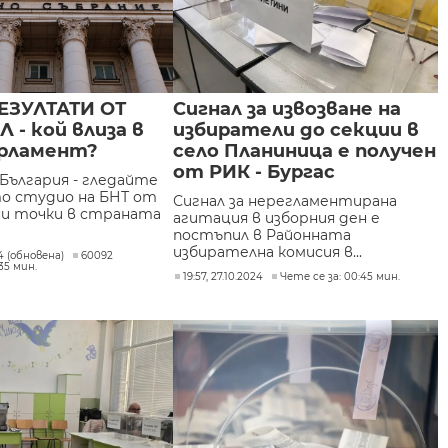
ЕЗУЛТАТИ ОТ
Сигнал за извозване на
 - кой влиза в
избиратели до секции в
арламент?
село Планиница е получен
от РИК - Бургас
 България - гледайте
о студио на БНТ от
Сигнал за нерегламентирана
ни точки в страната
агитация в изборния ден е
постъпил в Районната
избирателна комисия в...
24 (обновена)
60092
35 мин.
19:57, 27.10.2024
Чете се за: 00:45 мин.