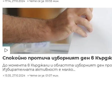
17:14, 27.10.2024
Чете се за: 00:55 мин.
Спокойно протича изборният ден в Кърдж
До момента в Кърджали и областта изборният ден про
Избирателната активност е малко...
15:35, 27.10.2024
Чете се за: 01:07 мин.