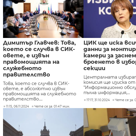
Димитър Главчев: Това,
ЦИК ще иска вси
което се случва в СИК-
данни за монти
овете, е извън
камери за заснем
правомощията на
броенето в изб
служебното
секции
правителство
Централната избира
комисия ще изиска от
Това, което се случва в СИК-
"Информационно обсл
овете, е абсолютно извън
пълна информация,...
правомощията на служебното
правителство....
17:17, 31.10.2024
Чете се за: 
11:15, 06.11.2024
Чете се за: 01:47 мин.