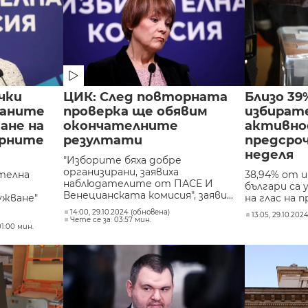
чки
ЦИК: След повторната
Близо 39
раните
проверка ще обявим
избират
ане на
окончателните
активно
орните
резултати
предсро
неделя
"Изборите бяха добре
организирани, заявиха
телна
38,94% от 
наблюдателите от ПАСЕ И
българи са
Венецианската комисия", заяви...
ужване"
на глас на п
14:00, 29.10.2024 (обновена)
13:05, 29.10.202
Чете се за: 03:57 мин.
01:00 мин.