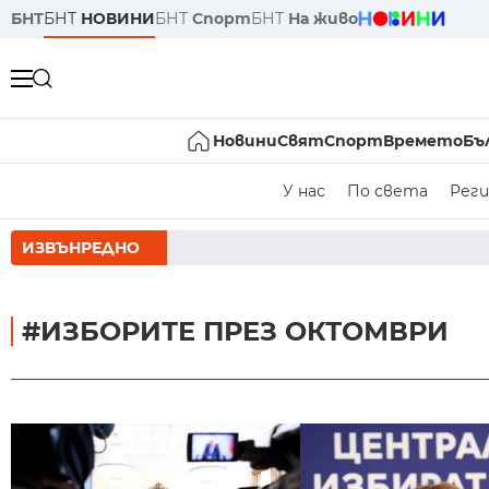
БНТ
БНТ
НОВИНИ
БНТ
Спорт
БНТ
На живо
Новини
Свят
Спорт
Времето
Бъ
У нас
По света
Реги
ИЗВЪНРЕДНО
РУМЕН РАДЕВ СЛ
#ИЗБОРИТЕ ПРЕЗ ОКТОМВРИ