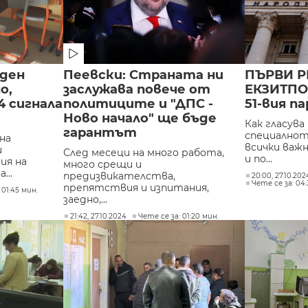
 ден
Пеевски: Страната ни
ПЪРВИ Р
о,
заслужава повече от
ЕКЗИТПОЛ
4 сигнала
политиците и "ДПС -
51-вия п
Ново начало" ще бъде
Как гласува
гарантът
специалнот
на
всички важ
и
След месеци на много работа,
и по...
ия на
много срещи и
...
предизвикателства,
20:00, 27.10.20
Чете се за: 04:
препятствия и изпитания,
 01:45 мин.
заедно,...
21:42, 27.10.2024
Чете се за: 01:20 мин.