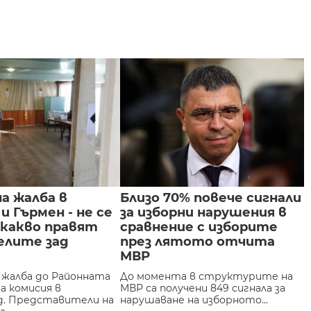
а жалба в
Близо 70% повече сигнали
и Гърмен - не се
за изборни нарушения в
 какво правят
сравнение с изборите
елите зад
през лятото отчита
а
МВР
жалба до Районната
До момента в структурите на
а комисия в
МВР са получени 849 сигнала за
д. Представители на
нарушаване на изборното...