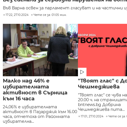
Във Варна освен за парламент гласуват и на частични из
17:22, 27.10.2024
Чете се за: 01:05 мин.
Малко над 46% е
"Твоят глас" с Д
избирателната
Чешмеджиева
активност в Сърница
"Твоят глас" се чува н
към 16 часа
20.00 ч. на страницат
bntnews.bg Добрина
24,06% е избирателната
Чешмеджиева пита...
активност в Пазарджик към 16.00
часа, отчетоха от Районната
17:01, 27.10.2024
Чете се за: 
избирателна...