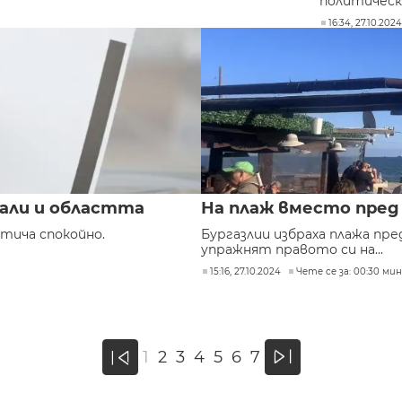
политическа
16:34, 27.10.202
али и областта
На плаж вместо пред
тича спокойно.
Бургазлии избраха плажа пр
упражнят правото си на...
15:16, 27.10.2024
Чете се за: 00:30 мин
»
1
2
3
4
5
6
7
«