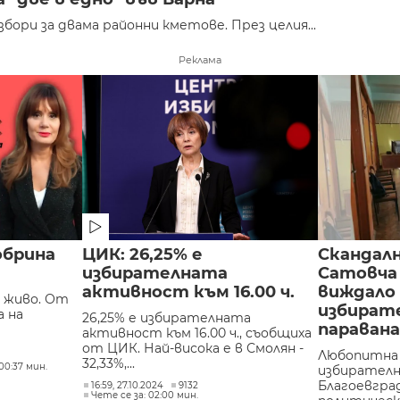
бори за двама районни кметове. През целия...
Реклама
обрина
ЦИК: 26,25% е
Скандалн
избирателната
Сатовча 
активност към 16.00 ч.
виждало
а живо. От
избират
а на
26,25% е избирателната
параван
активност към 16.00 ч., съобщиха
от ЦИК. Най-висока е в Смолян -
Любопитна 
32,33%,...
00:37 мин.
избирателн
Благоевгра
16:59, 27.10.2024
9132
Чете се за: 02:00 мин.