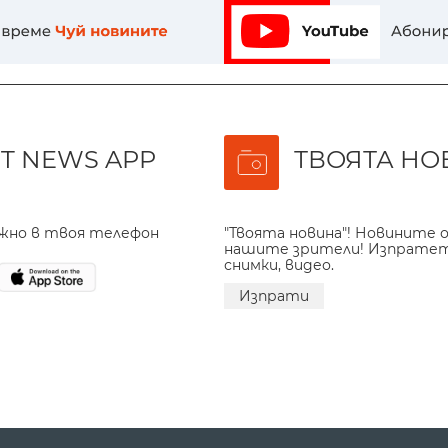
T NEWS APP
ТВОЯТА НО
ажно в твоя телефон
"Твоята новина"! Новините о
нашите зрители! Изпрате
снимки, видео.
Изпрати