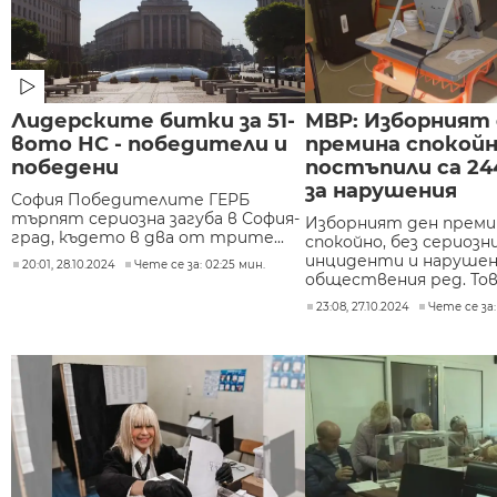
Лидерските битки за 51-
МВР: Изборният
вото НС - победители и
премина спокойн
победени
постъпили са 24
за нарушения
София Победителите ГЕРБ
търпят сериозна загуба в София-
Изборният ден преми
град, където в два от трите...
спокойно, без сериозн
инциденти и нарушен
20:01, 28.10.2024
Чете се за: 02:25 мин.
обществения ред. Това
23:08, 27.10.2024
Чете се за: