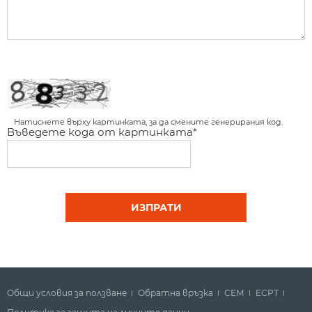
Натиснете върху картинката, за да смените генерирания код.
Въведете кода от картинката*
Общи условия за ползване
Обратна връзка
СЕМ
ECPT