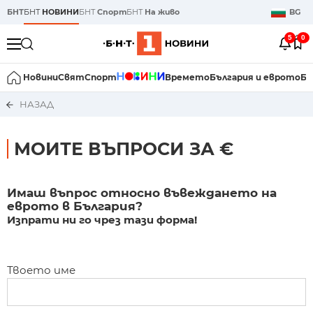
БНТ
БНТ
НОВИНИ
БНТ
Спорт
БНТ
На живо
BG
5
0
Новини
Свят
Спорт
Времето
България и еврото
Би
НАЗАД
МОИТЕ ВЪПРОСИ ЗА €
Имаш въпрос относно въвеждането на
еврото в България?
Изпрати ни го чрез тази форма!
Твоето име