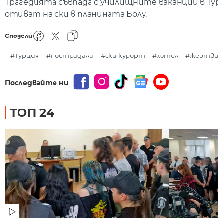
Трагедията съвпада с училищните ваканции в Ту
отиват на ски в планината Болу.
Сподели
#Турция
#пострадали
#ски курорт
#хотел
#жертв
Последвайте ни
ТОП 24