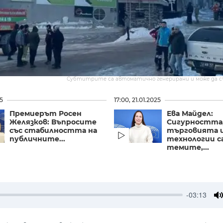
Субтитрите са автоматично генерирани и може да 
25
17:00, 21.01.2025
Премиерът Росен
Ева Майдел:
Желязков: Въпросите
Сигурността
със стабилността на
търговията 
публичните...
технологии с
темите,...
-03:13
M