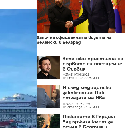
Започна официалната визита на
Зеленски в Белград
Зеленски пристигна на
първото си посещение
в Сърбия
21:46, 07.08.2026
Чете се за: 00:25 мин.
И след медицинско
заключение: Пак
отказаха на Ива
Михайлова да се лекува
20:22, 07.08.2026
Чете се за: 03:42 мин.
в България
Пожарите в Гърция:
Задържаха кмет за
огъня в Беотия и