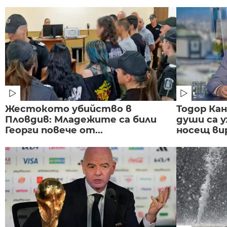
Жестокото убийство в
Тодор Ка
Пловдив: Младежите са били
души са у
Георги повече от...
носещ вир