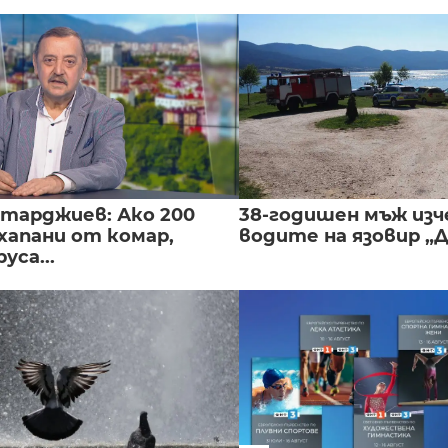
нтарджиев: Ако 200
38-годишен мъж изч
хапани от комар,
водите на язовир „
уса...