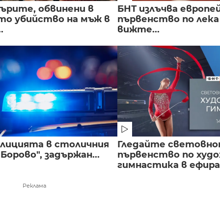
ърите, обвинени в
БНТ излъчва европе
о убийство на мъж в
първенство по лека
.
вижте...
полицията в столичния
Гледайте световн
Борово", задържан...
първенство по худ
гимнастика в ефира.
Реклама