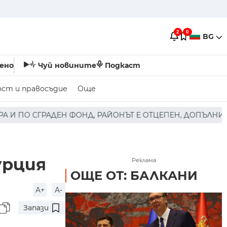
2
0
BG
ено
Чуй новините
Подкаст
ост и правосъдие
Още
РАЙОНЪТ Е ОТЦЕПЕН, ДОПЪЛНИ ПРЕМИЕРЪТ * * * РАДЕВ 
урция
Реклама
ОЩЕ ОТ: БАЛКАНИ
A+
A-
Запази