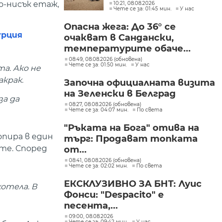
Черноморие е с
о-нисък етаж,
10:21, 08.08.2026
Чете се за: 01:45 мин.
У нас
нарушение
Опасна жега: До 36° се
урция
очакват в Сандански,
температурите обаче...
08:49, 08.08.2026 (обновена)
Чете се за: 01:50 мин.
У нас
а. Ако не
акрак.
Започна официалната визита
на Зеленски в Белград
за да
08:27, 08.08.2026 (обновена)
Чете се за: 04:07 мин.
По света
"Ръката на Бога" отива на
опира в един
търг: Продават топката
те. Според
от...
08:41, 08.08.2026 (обновена)
Чете се за: 02:02 мин.
По света
ЕКСКЛУЗИВНО ЗА БНТ: Луис
отела. В
Фонси: "Despacito" е
песента,...
09:00, 08.08.2026
Чете се за: 09:42 мин.
У нас