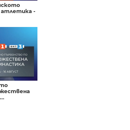
йското
 атлетика -
ото
ожествена
..