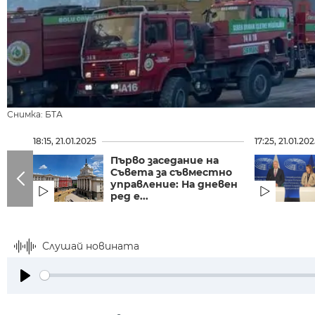
Снимка: БТА
18:15, 21.01.2025
17:25, 21.01.20
Първо заседание на
Съвета за съвместно
управление: На дневен
ред е...
Слушай новината
Play