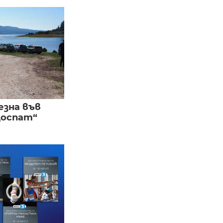
езна във
Доспат“