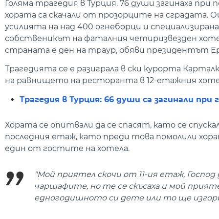
Голяма трагедия в Турция. 76 души загинаха при п
хората са скачали от прозорците на сградата. О
усилията на над 400 огнеборци и специализирана
собственикът на фаталния четиризвезден хотел
страната е ден на траур, обяви президентът Ер
Трагедията се е разиграла в ски курорта Карталк
на равнището на ресторанта в 12-етажния хотел 
Трагедия в Турция: 66 души са загинали при
Хората се опитвали да се спасят, като се спуска
последния етаж, като преди това помолили хорат
един от гостите на хотела.
"Мой приятел скочи от 11-ия етаж, Господ 
чаршафите, но те се скъсаха и мой прияте
едногодишното си дете или то ще изгори"