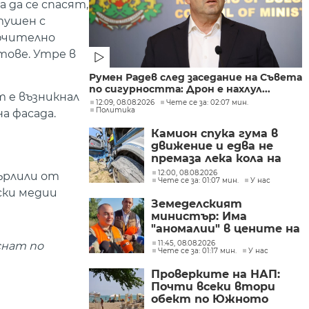
а да се спасят,
отушен с
лючително
тове. Утре в
Румен Радев след заседание на Съвета
по сигурността: Дрон е нахлул...
т е възникнал
12:09, 08.08.2026
Чете се за: 02:07 мин.
Политика
а фасада.
Камион спука гума в
движение и едва не
премаза лека кола на
Подбалканския път
12:00, 08.08.2026
върлили от
Чете се за: 01:07 мин.
У нас
(СНИМКИ)
ски медии
Земеделският
министър: Има
"аномалии" в цените на
вносните плодове и
11:45, 08.08.2026
снат по
Чете се за: 01:17 мин.
У нас
зеленчуци
Проверките на НАП:
Почти всеки втори
обект по Южното