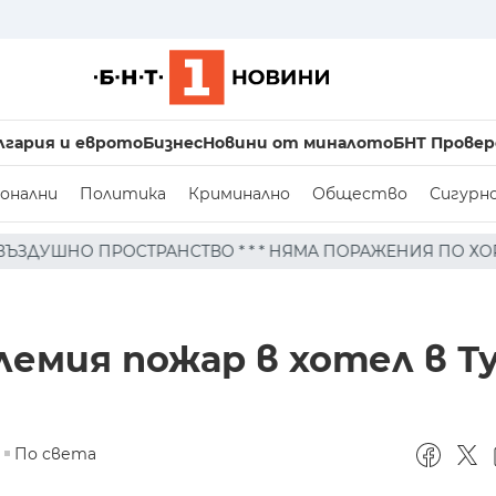
лгария и еврото
Бизнес
Новини от миналото
БНТ Провер
онални
Политика
Криминално
Общество
Сигурн
* * * НЯМА ПОРАЖЕНИЯ ПО ХОРА И ПО СГРАДЕН ФОНД, 
олемия пожар в хотел в Т
По света