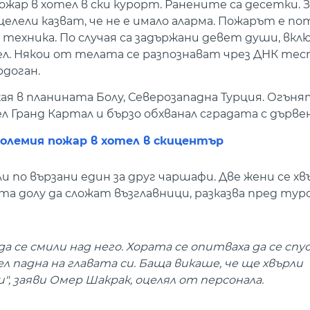
ожар в хотел в ски курорт. Ранените са десетки. З
целели казват, че не е имало аларма. Пожарът е п
 техника. По случая са задържани девет души, вк
. Някои от телата се разпознават чрез ДНК тес
доган.
ая в планината Болу, Северозападна Турция. Огъня
Гранд Картал и бързо обхванал сградата с дървен
 големия пожар в хотел в скицентър
ли по вързани един за друг чаршафи. Две жени се х
а долу да сложат възглавници, разказва пред тур
да се смили над него. Хората се опитваха да се спу
л падна на главата си. Баща викаше, че ще хвърли
, заяви Омер Шакрак, оцелял от персонала.