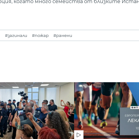
рция, когато много семейства от близките Истан
и
#загинали
#пожар
#ранени