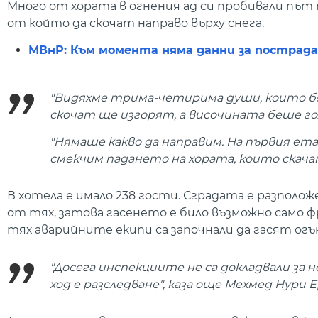
Много от хората в огнения ад си пробивали път
от който да скочат направо върху снега.
МВнР: Към момента няма данни за пострадал
"Видяхме трима-четирима души, които бях
скочат ще изгорят, а височината беше голя
"Нямаше какво да направим. На първия ета
смекчим падането на хората, които скача
В хотела е имало 238 гости. Сградата е разполож
от тях, затова гасенето е било възможно само 
тях аварийните екипи са започнали да гасят огън
"Досега инспекциите не са докладвали за
ход е разследване", каза още Мехмед Нури 