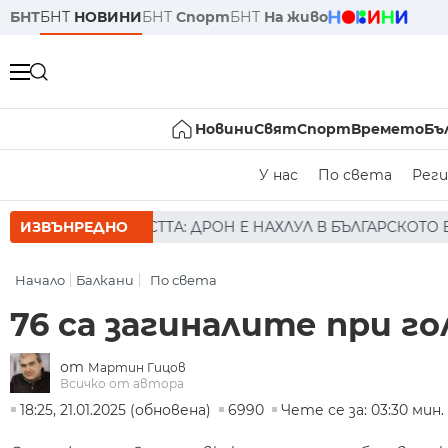
БНТ
БНТ
НОВИНИ
БНТ
Спорт
БНТ
На живо
Новини
Свят
Спорт
Времето
Бъ
У нас
По света
Реги
РОН Е НАХЛУЛ В БЪЛГАРСКОТО ВЪЗДУШНО ПРОСТРАНСТВО 
ИЗВЪНРЕДНО
Начало
Балкани
По света
76 са загиналите при г
от
Мартин Гицов
Всичко от автора
18:25, 21.01.2025 (обновена)
6990
Чете се за: 03:30 мин.