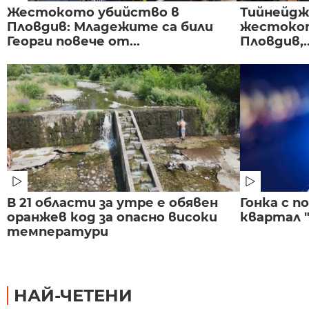
Жестокото убийство в
Тийнейдж
Пловдив: Младежите са били
жестокот
Георги повече от...
Пловдив,..
В 21 области за утре е обявен
Гонка с 
оранжев код за опасно високи
квартал "
температури
НАЙ-ЧЕТЕНИ