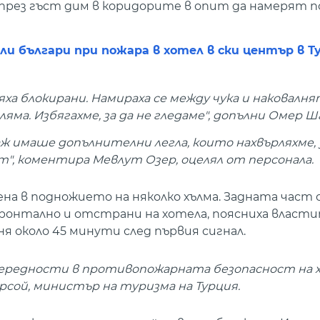
 през гъст дим в коридорите в опит да намерят п
и българи при пожара в хотел в ски център в Т
а блокирани. Намираха се между чука и наковалнят
ма. Избягахме, за да не гледаме", допълни Омер Ш
ж имаше допълнителни легла, които нахвърляхме, 
т", коментира Мевлут Озер, оцелял от персонала.
ена в подножието на няколко хълма. Задната част 
фронтално и отстрани на хотела, поясниха власти
я около 45 минути след първия сигнал.
 нередности в противопожарната безопасност на х
Ерсой, министър на туризма на Турция.