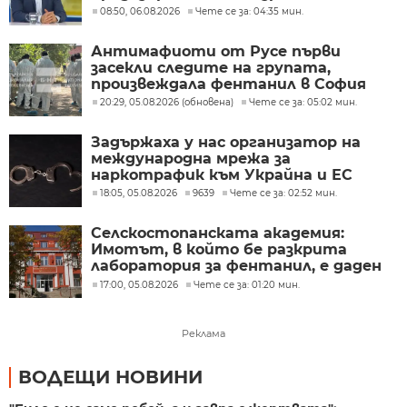
08:50, 06.08.2026
Чете се за: 04:35 мин.
Антимафиоти от Русе първи
засекли следите на групата,
произвеждала фентанил в София
20:29, 05.08.2026 (обновена)
Чете се за: 05:02 мин.
Задържаха у нас организатор на
международна мрежа за
наркотрафик към Украйна и ЕС
18:05, 05.08.2026
9639
Чете се за: 02:52 мин.
Селскостопанската академия:
Имотът, в който бе разкрита
лаборатория за фентанил, е даден
дългосрочно под наем
17:00, 05.08.2026
Чете се за: 01:20 мин.
Реклама
ВОДЕЩИ НОВИНИ