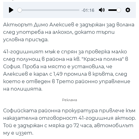
-01:16
Play
Mute
Setti
Актьорът Димо Алексиев е задържан зад волана
след употреба на алкохол, докато търпи
условна присъда.
41-годишният мъж е спрян за проверка малко
след полунощ в района на кв. "Красна поляна" в
София. Проба на място е установила, че
Алексиев е карал с 1,49 промила в кръвта, след
което е отведен в Трето районно управление
на полицията.
Реклама
Софийската районна прокуратура привлече към
наказателна отговорност 41-годишния актьор.
Той е задържан с мярка до 72 часа, автомобилът
му е иззет.