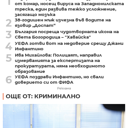
1
от комар, носещ вируса на Западнонилската
треска, един развива тежко усложнение,
засягащо мозъка
2
38-годишен мъж изчезна във водите на
язовир „Доспат“
3
България посреща чудотворната икона на
Света Богородица – "Хавайска"
4
УЕФА готви вот на недоверие срещу Джани
Инфантино
5
Ива Михайлова: Полицаят, направил
измерванията за експертизата на
прокуратурата, няма необходимото
образование
6
УЕФА поздрави Инфантино, но свали
доверието си от ФИФА
Реклама
ОЩЕ ОТ: КРИМИНАЛНО