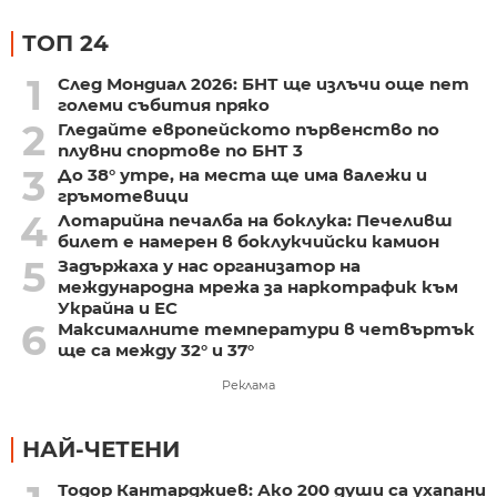
ТОП 24
1
След Мондиал 2026: БНТ ще излъчи още пет
големи събития пряко
2
Гледайте европейското първенство по
плувни спортове по БНТ 3
3
До 38° утре, на места ще има валежи и
гръмотевици
4
Лотарийна печалба на боклука: Печеливш
билет е намерен в боклукчийски камион
5
Задържаха у нас организатор на
международна мрежа за наркотрафик към
Украйна и ЕС
6
Максималните температури в четвъртък
ще са между 32° и 37°
Реклама
НАЙ-ЧЕТЕНИ
Тодор Кантарджиев: Ако 200 души са ухапани