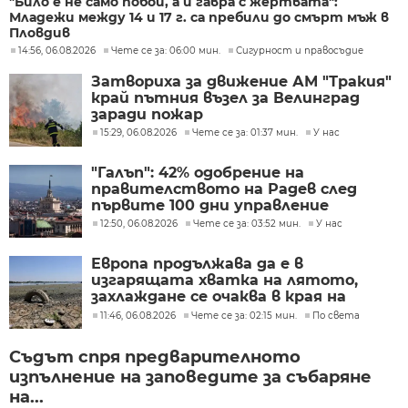
"Било е не само побой, а и гавра с жертвата":
Младежи между 14 и 17 г. са пребили до смърт мъж в
Пловдив
14:56, 06.08.2026
Чете се за: 06:00 мин.
Сигурност и правосъдие
Затвориха за движение АМ "Тракия"
край пътния възел за Велинград
заради пожар
15:29, 06.08.2026
Чете се за: 01:37 мин.
У нас
"Галъп": 42% одобрение на
правителството на Радев след
първите 100 дни управление
12:50, 06.08.2026
Чете се за: 03:52 мин.
У нас
Европа продължава да е в
изгарящата хватка на лятото,
захлаждане се очаква в края на
седмицата
11:46, 06.08.2026
Чете се за: 02:15 мин.
По света
Съдът спря предварителното
изпълнение на заповедите за събаряне
на...