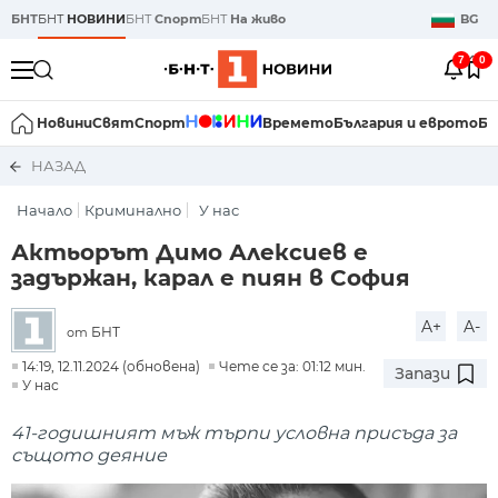
БНТ
БНТ
НОВИНИ
БНТ
Спорт
БНТ
На живо
BG
7
0
Новини
Свят
Спорт
Времето
България и еврото
Би
НАЗАД
Начало
Криминално
У нас
Актьорът Димо Алексиев е
задържан, карал е пиян в София
A+
A-
БНТ
от
14:19, 12.11.2024 (обновена)
Чете се за: 01:12 мин.
Запази
У нас
41-годишният мъж търпи условна присъда за
същото деяние