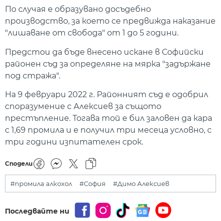
По случая е образувано досъдебно
производство, за което се предвижда наказание
"лишаване от свобода" от 1 до 5 години.
Предстои да бъде внесено искане в Софийски
районен съд за определяне на мярка "задържане
под стража".
На 9 февруари 2022 г. Районният съд е одобрил
споразумение с Алексиев за същото
престъпление. Тогава той е бил заловен да кара
с 1,69 промила и е получил три месеца условно, с
три години изпитателен срок.
Сподели
#промила алкохол
#София
#Димо Алексиев
Последвайте ни