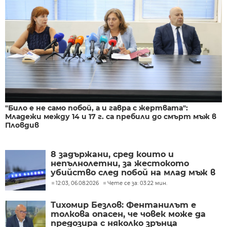
"Било е не само побой, а и гавра с жертвата":
Младежи между 14 и 17 г. са пребили до смърт мъж в
Пловдив
8 задържани, сред които и
непълнолетни, за жестокото
убийство след побой на млад мъж в
Пловдив
12:03, 06.08.2026
Чете се за: 03:22 мин.
Тихомир Безлов: Фентанилът е
толкова опасен, че човек може да
предозира с няколко зрънца