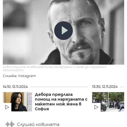
Субтитрите са автоматично генерирани и може да съдържат
неточности.
Снимка: Instagram
14:10, 12.11.2024
13:30, 12.11.2024
Дебора предлага
помощ на нарязаната с
макетен нож жена в
София
Слушай новината