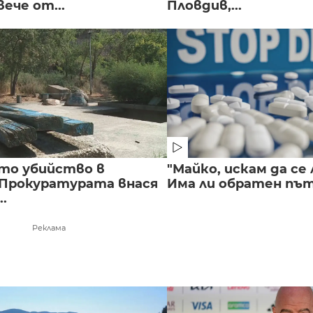
вече от...
Пловдив,...
то убийство в
"Майко, искам да се 
 Прокуратурата внася
Има ли обратен път 
..
Реклама