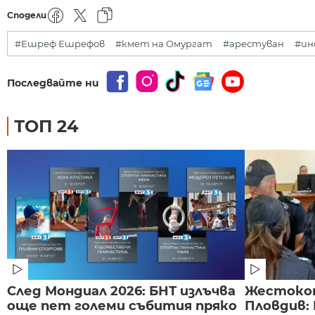
Сподели
#Ешреф Ешрефов
#кмет на Омургат
#арестуван
#ин
Последвайте ни
ТОП 24
След Мондиал 2026: БНТ излъчва
Жестоко
още пет големи събития пряко
Пловдив: