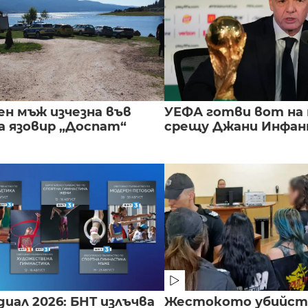
ен мъж изчезна във
УЕФА готви вот на
а язовир „Доспат“
срещу Джани Инфа
иал 2026: БНТ излъчва
Жестокото убийст