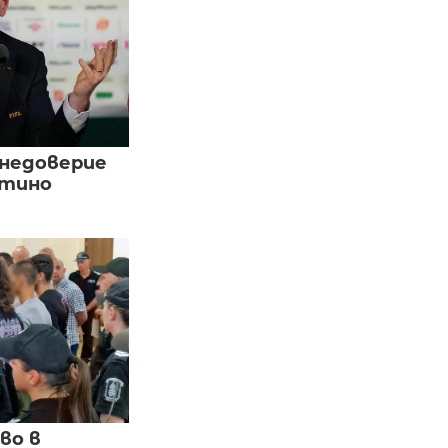
 недоверие
нтино
во в