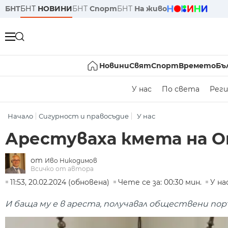
БНТ
БНТ
НОВИНИ
БНТ
Спорт
БНТ
На живо
Новини
Свят
Спорт
Времето
Бъ
У нас
По света
Реги
Начало
Сигурност и правосъдие
У нас
Арестуваха кмета на О
от
Иво Никодимов
Всичко от автора
11:53, 20.02.2024 (обновена)
Чете се за: 00:30 мин.
У на
И баща му е в ареста, получавал обществени п