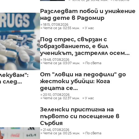
в България
Разследват побой и унижение
над дете в Радомир
18:15, 07.08.2026
Чете се за: 02:55 мин.
У нас
Под стрес, свързан с
образованието, е бил
ученикът, застрелял осем...
19:48, 07.08.2026
Чете се за: 03:07 мин.
По света
От "ловци на педофили" до
лекувам":
жестоки убийци: Кога
след...
децата се...
20:10, 07.08.2026
Чете се за: 02:37 мин.
У нас
Зеленски пристигна на
първото си посещение в
Сърбия
21:46, 07.08.2026
Чете се за: 00:25 мин.
По света