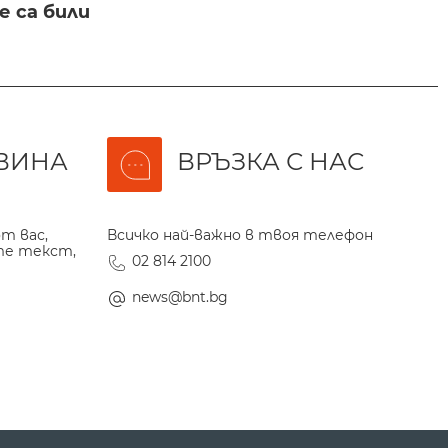
 са били
ВИНА
ВРЪЗКА С НАС
т вас,
Всичко най-важно в твоя телефон
те текст,
02 814 2100
news@bnt.bg