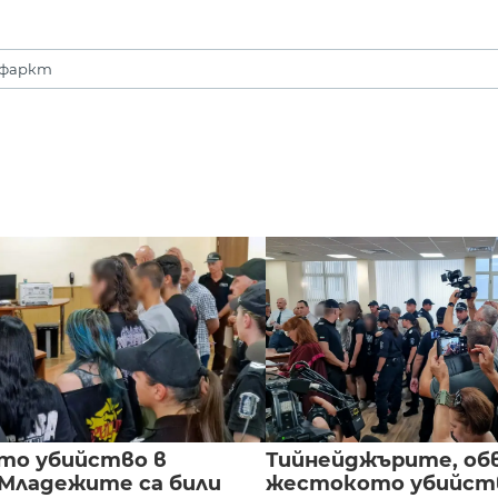
фаркт
то убийство в
Тийнейджърите, об
 Младежите са били
жестокото убийств