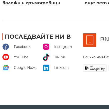
валежи и гръмотевици
още пет 
ПОСЛЕДВАЙТЕ НИ В
BN
Facebook
Instagram
Всичко най-в
YouTube
TikTok
Google News
LinkedIn