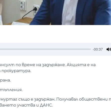
-00:37
M
султ по време на задържане. Акцията е на
 прокуратура.
рана.
стъпления.
а Омуртаг също е задържан. Получавал обществени 
дването участва и ДАНС.