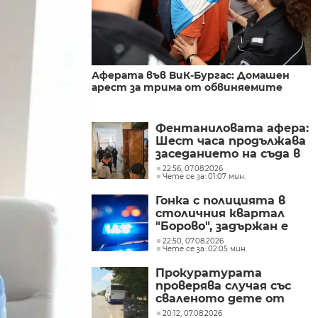
Аферата във ВиК-Бургас: Домашен
арест за трима от обвиняемите
Фентаниловата афера:
Шест часа продължава
заседанието на съда в
Русе, на което се
22:56, 07.08.2026
Чете се за: 01:07 мин.
гледат мерките на
задържаните
Гонка с полицията в
столичния квартал
"Борово", задържан е
мъж, у когото са
22:50, 07.08.2026
Чете се за: 02:05 мин.
намерени 460 000 евро
Прокуратурата
проверява случая със
сваленото дете от
автобус и оставено в
20:12, 07.08.2026