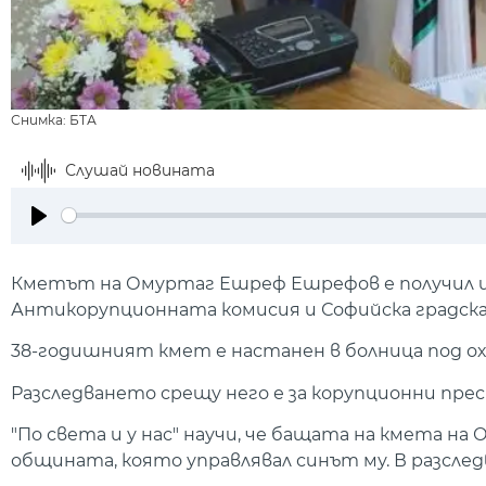
Снимка: БТА
Слушай новината
Play
Кметът на Омуртаг Ешреф Ешрефов е получил ин
Антикорупционната комисия и Софийска градска
38-годишният кмет е настанен в болница под ох
Разследването срещу него е за корупционни пре
"По света и у нас" научи, че бащата на кмета н
общината, която управлявал синът му. В разсле