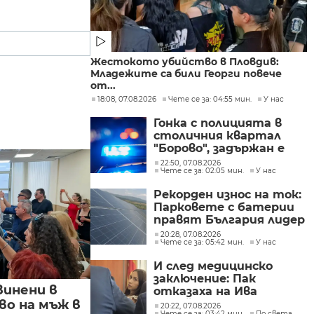
Жестокото убийство в Пловдив:
Младежите са били Георги повече
от...
18:08, 07.08.2026
Чете се за: 04:55 мин.
У нас
Гонка с полицията в
столичния квартал
"Борово", задържан е
мъж, у когото са
22:50, 07.08.2026
Чете се за: 02:05 мин.
У нас
намерени 460 000 евро
Рекорден износ на ток:
Парковете с батерии
правят България лидер
на пазара
20:28, 07.08.2026
Чете се за: 05:42 мин.
У нас
И след медицинско
заключение: Пак
винени в
отказаха на Ива
о на мъж в
Михайлова да се лекува
20:22, 07.08.2026
Чете се за: 03:42 мин.
По света