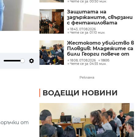
Чете се за: 00:50 мин.
жегата край Долна
Митрополия
Защитата на
задържаните, свързани
с фентаниловата
лаборатория, поиска
18:43, 07.08.2026
Чете се за: 01:10 мин.
делото да се гледа в
София
Жестокото убийство в
Пловдив: Младежите са
били Георги повече от
час и си купили дюнери
18:08, 07.08.2026
18695
Чете се за: 04:55 мин.
с парите му
ute
Settings
Реклама
ВОДЕЩИ НОВИНИ
поръчки от