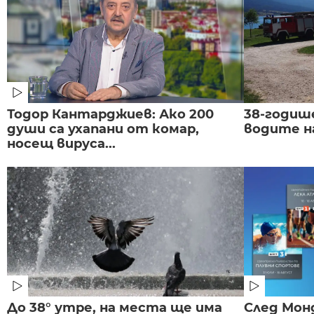
Тодор Кантарджиев: Ако 200
38-годиш
души са ухапани от комар,
водите н
носещ вируса...
До 38° утре, на места ще има
След Монд