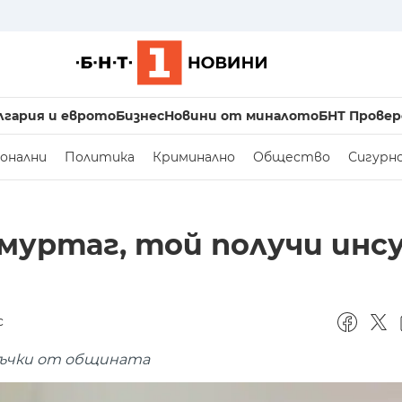
лгария и еврото
Бизнес
Новини от миналото
БНТ Провер
онални
Политика
Криминално
Общество
Сигурн
муртаг, той получи инс
с
оръчки от общината