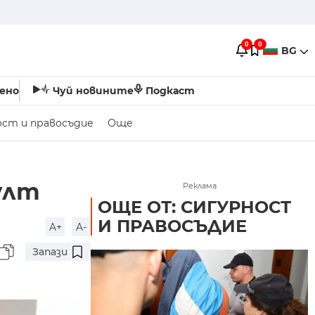
0
0
BG
ено
Чуй новините
Подкаст
ост и правосъдие
Още
улт
Реклама
ОЩЕ ОТ: СИГУРНОСТ
И ПРАВОСЪДИЕ
A+
A-
Запази