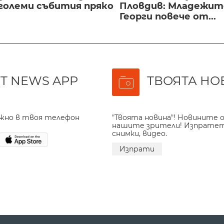
големи събития пряко
Пловдив: Младежите
Георги повече от...
T NEWS APP
ТВОЯТА НО
ажно в твоя телефон
"Твоята новина"! Новините о
нашите зрители! Изпрате
снимки, видео.
Изпрати