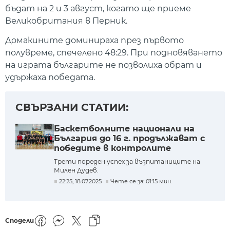
бъдат на 2 и 3 август, когато ще приеме
Великобритания в Перник.
Домакините доминираха през първото
полувреме, спечелено 48:29. При подновяването
на играта българите не позволиха обрат и
удържаха победата.
СВЪРЗАНИ СТАТИИ:
Баскетболните национали на
България до 16 г. продължават с
победите в контролите
Трети пореден успех за възпитаниците на
Милен Дудев.
22:25, 18.07.2025
Чете се за: 01:15 мин.
Сподели