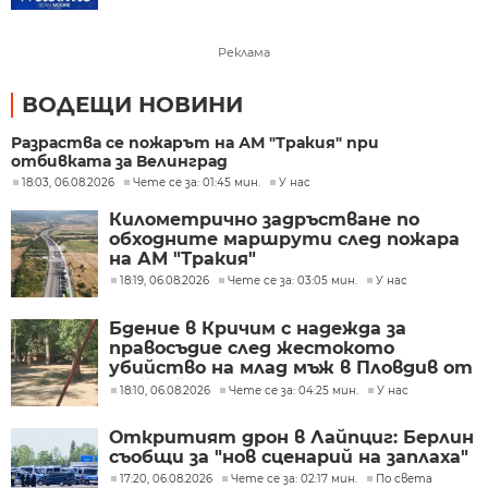
Реклама
ВОДЕЩИ НОВИНИ
Разраства се пожарът на АМ "Тракия" при
отбивката за Велинград
18:03, 06.08.2026
Чете се за: 01:45 мин.
У нас
Километрично задръстване по
обходните маршрути след пожара
на АМ "Тракия"
18:19, 06.08.2026
Чете се за: 03:05 мин.
У нас
Бдение в Кричим с надежда за
правосъдие след жестокото
убийство на млад мъж в Пловдив от
тийнейджъри
18:10, 06.08.2026
Чете се за: 04:25 мин.
У нас
Откритият дрон в Лайпциг: Берлин
съобщи за "нов сценарий на заплаха"
17:20, 06.08.2026
Чете се за: 02:17 мин.
По света