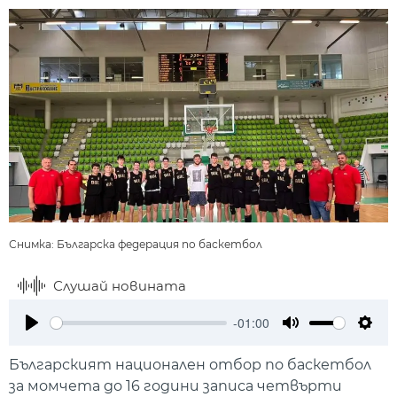
Снимка: Българска федерация по баскетбол
Слушай новината
-01:00
Play
Mute
Setti
Българският национален отбор по баскетбол
за момчета до 16 години записа четвърти