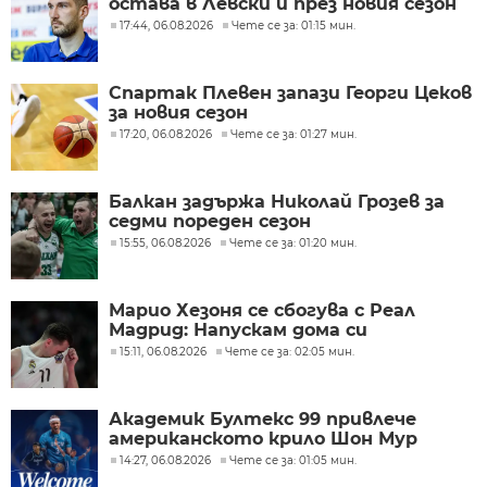
остава в Левски и през новия сезон
17:44, 06.08.2026
Чете се за: 01:15 мин.
Спартак Плевен запази Георги Цеков
за новия сезон
17:20, 06.08.2026
Чете се за: 01:27 мин.
Балкан задържа Николай Грозев за
седми пореден сезон
15:55, 06.08.2026
Чете се за: 01:20 мин.
Марио Хезоня се сбогува с Реал
Мадрид: Напускам дома си
15:11, 06.08.2026
Чете се за: 02:05 мин.
Академик Бултекс 99 привлече
американското крило Шон Мур
14:27, 06.08.2026
Чете се за: 01:05 мин.