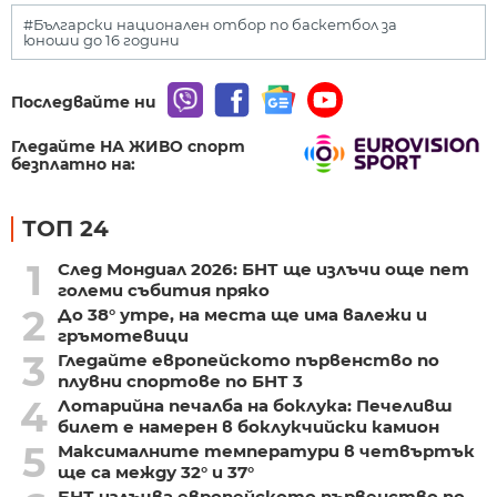
#Български национален отбор по баскетбол за
юноши до 16 години
Последвайте ни
Гледайте НА ЖИВО спорт
безплатно на:
ТОП 24
1
След Мондиал 2026: БНТ ще излъчи още пет
големи събития пряко
2
До 38° утре, на места ще има валежи и
гръмотевици
3
Гледайте европейското първенство по
плувни спортове по БНТ 3
4
Лотарийна печалба на боклука: Печеливш
билет е намерен в боклукчийски камион
5
Максималните температури в четвъртък
ще са между 32° и 37°
БНТ излъчва европейското първенство по