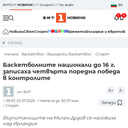
БНТ
БНТ
НОВИНИ
БНТ
Спорт
БНТ
На живо
BG
7
0
Новини
Свят
Спорт
Времето
България и еврото
Би
НАЗАД
Начало
Баскетбол
Български баскетбол
Спорт
Баскетболните национали до 16 г.
записаха четвърта поредна победа
в контролите
A+
A-
БНТ
от
09:07, 20.07.2025
Чете се за: 00:57 мин.
Запази
Спорт
Възпитаниците на Милен Дудов се наложиха
над Ирландия