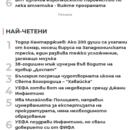
6
лека атлетика - вижте програмата
Реклама
НАЙ-ЧЕТЕНИ
1
Тодор Кантарджиев: Ако 200 души са ухапани
от комар, носещ вируса на Западнонилската
треска, един развива тежко усложнение,
засягащо мозъка
2
38-годишен мъж изчезна във водите на
язовир „Доспат“
3
България посреща чудотворната икона на
Света Богородица – "Хавайска"
4
УЕФА готви вот на недоверие срещу Джани
Инфантино
5
Ива Михайлова: Полицаят, направил
измерванията за експертизата на
прокуратурата, няма необходимото
образование
6
УЕФА поздрави Инфантино, но свали
доверието си от ФИФА