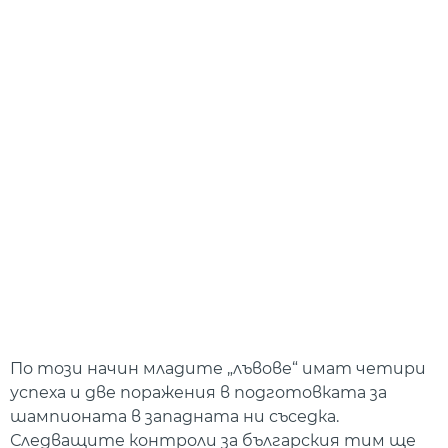
По този начин младите „лъвове“ имат четири
успеха и две поражения в подготовката за
шампионата в западната ни съседка.
Следващите контроли за българския тим ще