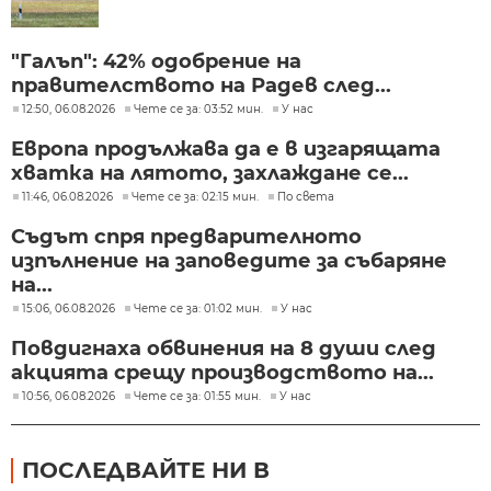
"Галъп": 42% одобрение на
правителството на Радев след...
12:50, 06.08.2026
Чете се за: 03:52 мин.
У нас
Европа продължава да е в изгарящата
хватка на лятото, захлаждане се...
11:46, 06.08.2026
Чете се за: 02:15 мин.
По света
Съдът спря предварителното
изпълнение на заповедите за събаряне
на...
15:06, 06.08.2026
Чете се за: 01:02 мин.
У нас
Повдигнаха обвинения на 8 души след
акцията срещу производството на...
10:56, 06.08.2026
Чете се за: 01:55 мин.
У нас
ПОСЛЕДВАЙТЕ НИ В