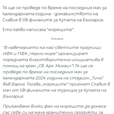
Тя ще се проведе по време на последния мач за
календарната година - домакинството на
Славия в 1/8-финалите за Купата на България.
Ето какво написаха "моряците":
Реклама
"В навечерието на най-светлите празници
НФК и ПФК „Черно море“ организират
поредната благотворителна инициатива в
помощ на храм „Св. Арх. Михаил“! Тя ще се
проведе по време на последния мач за
календарната 2024 година на стадион „Тича“
във Варна. Тогава „моряците“ приемат Славия в
мач от 1/8-финалите на турнира за Купата на
България.
Приканваме всеки фен на моряците да донесе
със себе си на мача хранителни продукти, за