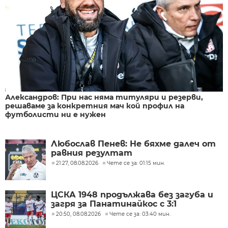
Александров: При нас няма титуляри и резерви,
решаваме за конкретния мач кой профил на
футболисти ни е нужен
Любослав Пенев: Не бяхме далеч от
равния резултат
21:27, 08.08.2026
Чете се за: 01:15 мин.
ЦСКА 1948 продължава без загуба и
загря за Панатинайкос с 3:1
20:50, 08.08.2026
Чете се за: 03:40 мин.