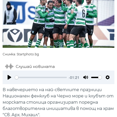
Снимка: Startphoto.bg
Слушай новината
-01:21
Play
Mute
Setti
В навечерието на най-светлите празници
Национален фенклуб на Черно море и клубът от
морската столица организират поредна
благотворителна инициатива в помощ на храм
"Св. Арх. Михаил".