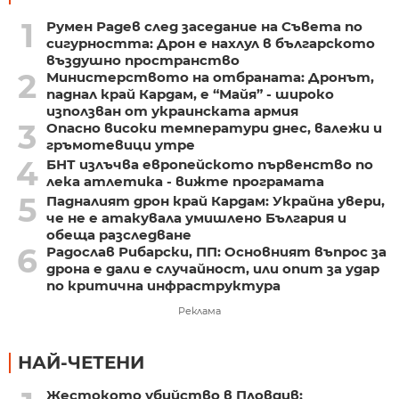
1
Румен Радев след заседание на Съвета по
сигурността: Дрон е нахлул в българското
въздушно пространство
2
Министерството на отбраната: Дронът,
паднал край Кардам, е “Майя” - широко
използван от украинската армия
3
Опасно високи температури днес, валежи и
гръмотевици утре
4
БНТ излъчва европейското първенство по
лека атлетика - вижте програмата
5
Падналият дрон край Кардам: Украйна увери,
че не е атакувала умишлено България и
обеща разследване
6
Радослав Рибарски, ПП: Основният въпрос за
дрона е дали е случайност, или опит за удар
по критична инфраструктура
Реклама
НАЙ-ЧЕТЕНИ
Жестокото убийство в Пловдив: