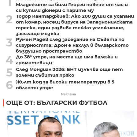
1
Младежите са били Георги повече от час и
си купили дюнери с парите му
2
Тодор Кантарджиев: Ако 200 души са ухапани
от комар, носещ вируса на Западнонилската
треска, един развива тежко усложнение,
засягащо мозъка
3
Румен Радев след заседание на Съвета по
сигурността: Дрон е нахлул в българското
въздушно пространство
4
До 38° утре, на места ще има валежи и
гръмотевици
5
След Мондиал 2026: БНТ излъчва още пет
големи събития пряко
6
Жълт код за високи температури в 5
области утре
Реклама
ОЩЕ ОТ: БЪЛГАРСКИ ФУТБОЛ