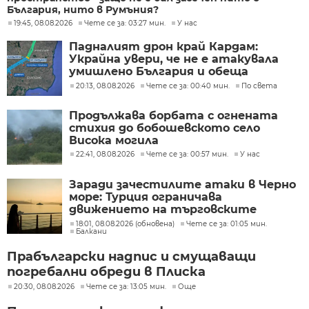
България, нито в Румъния?
19:45, 08.08.2026
Чете се за: 03:27 мин.
У нас
Падналият дрон край Кардам:
Украйна увери, че не е атакувала
умишлено България и обеща
разследване
20:13, 08.08.2026
Чете се за: 00:40 мин.
По света
Продължава борбата с огнената
стихия до бобошевското село
Висока могила
22:41, 08.08.2026
Чете се за: 00:57 мин.
У нас
Заради зачестилите атаки в Черно
море: Турция ограничава
движението на търговските
кораби
18:01, 08.08.2026 (обновена)
Чете се за: 01:05 мин.
Балкани
Прабългарски надпис и смущаващи
погребални обреди в Плиска
20:30, 08.08.2026
Чете се за: 13:05 мин.
Още