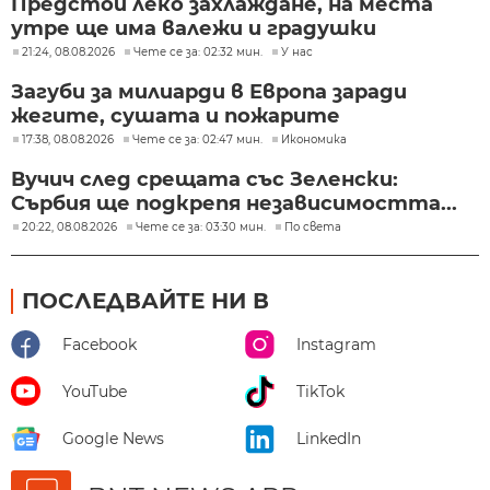
Предстои леко захлаждане, на места
утре ще има валежи и градушки
21:24, 08.08.2026
Чете се за: 02:32 мин.
У нас
Загуби за милиарди в Европа заради
жегите, сушата и пожарите
17:38, 08.08.2026
Чете се за: 02:47 мин.
Икономика
Вучич след срещата със Зеленски:
Сърбия ще подкрепя независимостта...
20:22, 08.08.2026
Чете се за: 03:30 мин.
По света
ПОСЛЕДВАЙТЕ НИ В
Facebook
Instagram
YouTube
TikTok
Google News
LinkedIn