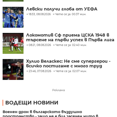
Левски получи глоба от УЕФА
18:33, 08.08.2026
Чете се за: 00:37 мин.
Локомотив Сф приема ЦСКА 1948 в
търсене на първи успех в Първа лига
08:21, 08.08.2026
Чете се за: 02:40 мин.
Хулио Веласкес: Не сме супергерои -
всичко постигаме с много труд
23:46, 07.08.2026
Чете се за: 02:07 мин.
Реклама
ВОДЕЩИ НОВИНИ
Военен дрон в българското въздушно
пространство - защо не е бил засечен нито в