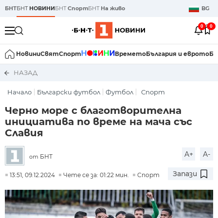
БНТ
БНТ
НОВИНИ
БНТ
Спорт
БНТ
На живо
BG
0
0
Новини
Свят
Спорт
Времето
България и еврото
Би
НАЗАД
Начало
Български футбол
Футбол
Спорт
Черно море с благотворителна
инициатива по време на мача със
Славия
A+
A-
БНТ
от
Запази
13:51, 09.12.2024
Чете се за: 01:22 мин.
Спорт