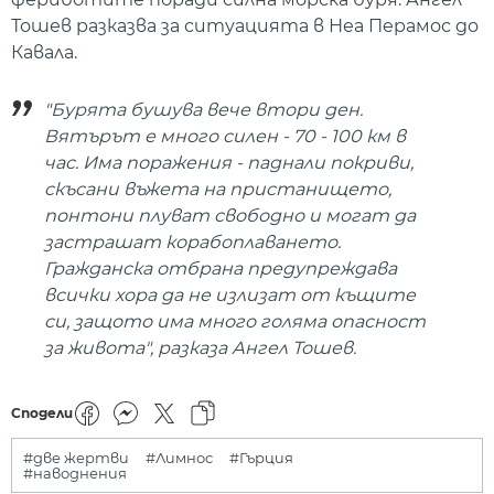
Тошев разказва за ситуацията в Неа Перамос до
Кавала.
"Бурята бушува вече втори ден.
Вятърът е много силен - 70 - 100 км в
час. Има поражения - паднали покриви,
скъсани въжета на пристанището,
понтони плуват свободно и могат да
застрашат корабоплаването.
Гражданска отбрана предупреждава
всички хора да не излизат от къщите
си, защото има много голяма опасност
за живота", разказа Ангел Тошев.
Сподели
#две жертви
#Лимнос
#Гърция
#наводнения