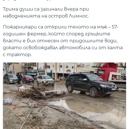
Трима души са загинали вчера при
наводненията на остров Лимнос.
Пожарникари са открили тялото на мъж – 57-
годишен фермер, който според гръцките
власти е бил отнесен от придошлите води,
докато освобождавал автомобила си от калта
с трактор.