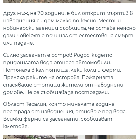
Друг мъж, на 70 години, е бил открит мъртъв в
наводнения си дом малко по-късно. Местни
новинарски агенции съобщиха, че остава неясно
дали човекът е починал от естествена смърт
или падане.
Силно засегнат е остров Родос, където
придошлата вода отнесе автомобили.
Потънаха в кал пътища, леки коли и ферми.
Преляха реките на острова. Пожарната
спасяваше стотици жители от наводнени
домове. Не се съобщава за пострадали.
Област Тесалия, която миналата година
пострада от наводнения, отново е под вода.
Всички ферми са засегнати, съобщават
кметове.