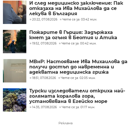
И след медицинско заключение: Пак
отказаха на Ива Михайлова да се
лекува в България
20:22, 07.08.2026
Чете се за: 03:42 мин.
Пожарите в Гърция: Задържаха
кмет за огъня в Беотия и Атика
19:52, 07.08.2026
Чете се за: 00:42 мин.
МВнР: Настояваме Ива Михаилова да
получи достъп до навременна и
адекватна медицинска грижа
18:51, 07.08.2026
Чете се за: 02:05 мин.
Турски изследователи откриха най-
голямата коралова гора,
установявана в Егейско море
14:35, 07.08.2026
Чете се за: 01:17 мин.
Реклама