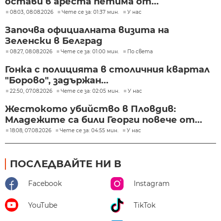
остави в ареста петима от...
08:03, 08.08.2026
Чете се за: 01:37 мин.
У нас
Започва официалната визита на
Зеленски в Белград
08:27, 08.08.2026
Чете се за: 01:00 мин.
По света
Гонка с полицията в столичния квартал
"Борово", задържан...
22:50, 07.08.2026
Чете се за: 02:05 мин.
У нас
Жестокото убийство в Пловдив:
Младежите са били Георги повече от...
18:08, 07.08.2026
Чете се за: 04:55 мин.
У нас
ПОСЛЕДВАЙТЕ НИ В
Facebook
Instagram
YouTube
TikTok