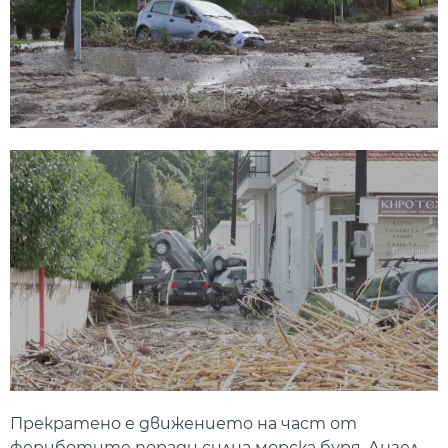
Прекратено е движението на част от
фериботите поради силна морска буря. Ангел