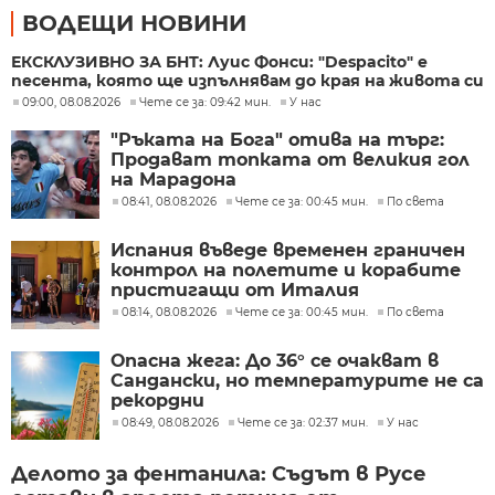
ВОДЕЩИ НОВИНИ
ЕКСКЛУЗИВНО ЗА БНТ: Луис Фонси: "Despacito" е
песента, която ще изпълнявам до края на живота си
09:00, 08.08.2026
Чете се за: 09:42 мин.
У нас
"Ръката на Бога" отива на търг:
Продават топката от великия гол
на Марадона
08:41, 08.08.2026
Чете се за: 00:45 мин.
По света
Испания въведе временен граничен
контрол на полетите и корабите
пристигащи от Италия
08:14, 08.08.2026
Чете се за: 00:45 мин.
По света
Опасна жега: До 36° се очакват в
Сандански, но температурите не са
рекордни
08:49, 08.08.2026
Чете се за: 02:37 мин.
У нас
Делото за фентанила: Съдът в Русе