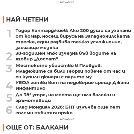
Реклама
НАЙ-ЧЕТЕНИ
1
Тодор Кантарджиев: Ако 200 души са ухапани
от комар, носещ вируса на Западнонилската
треска, един развива тежко усложнение,
засягащо мозъка
2
38-годишен мъж изчезна във водите на
язовир „Доспат“
3
Жестокото убийство в Пловдив:
Младежите са били Георги повече от час и
си купили дюнери с парите му
4
УЕФА готви вот на недоверие срещу Джани
Инфантино
5
До 38° утре, на места ще има валежи и
гръмотевици
6
След Мондиал 2026: БНТ излъчва още пет
големи събития пряко
Реклама
ОЩЕ ОТ: БАЛКАНИ