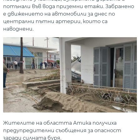
потънали във вода приземни етажи. Забранено
е движението на автомобили за днес по
централни пътни артерии, които са
наводнени.
Жителите на областта Атика получиха
предупредителни съобщения за опасност
заради силната буря.