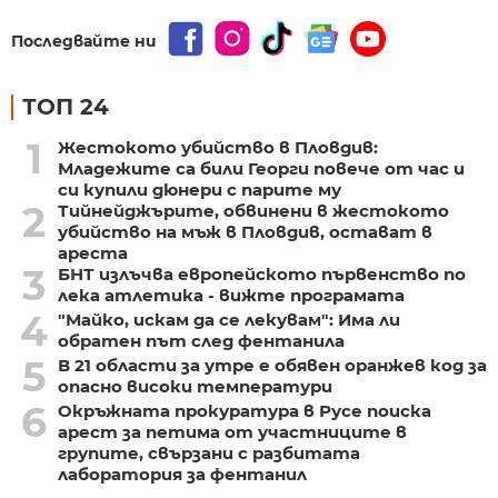
Последвайте ни
ТОП 24
1
Жестокото убийство в Пловдив:
Младежите са били Георги повече от час и
си купили дюнери с парите му
2
Тийнейджърите, обвинени в жестокото
убийство на мъж в Пловдив, остават в
ареста
3
БНТ излъчва европейското първенство по
лека атлетика - вижте програмата
4
"Майко, искам да се лекувам": Има ли
обратен път след фентанила
5
В 21 области за утре е обявен оранжев код за
опасно високи температури
6
Окръжната прокуратура в Русе поиска
арест за петима от участниците в
групите, свързани с разбитата
лаборатория за фентанил