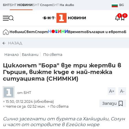
БНТ
БНТ
НОВИНИ
БНТ
Спорт
БНТ
На живо
BG
1
0
Новини
Свят
Спорт
Времето
България и еврото
Би
НАЗАД
Начало
Балкани
По света
Циклонът "Бора" взе три жертви в
Гърция, вижте къде е най-тежка
ситуацията (СНИМКИ)
A+
A-
БНТ
от
15:50, 01.12.2024 (обновена)
Запази
Чете се за: 02:52 мин.
По света
Силно засегнати от бурята са Халкидики, Солун
и част от островите в Егейско море