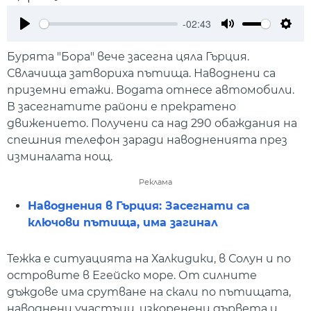
-02:43
Play
Mute
Setti
Бурята "Бора" вече засегна цяла Гърция.
Свлачища затвориха пътища. Наводнени са
приземни етажи. Водата отнесе автомобили.
В засегнатите райони е прекратено
движението. Получени са над 290 обаждания на
спешния телефон заради наводненията през
изминалата нощ.
Реклама
Наводнения в Гърция: Засегнати са
ключови пътища, има загинал
Тежка е ситуацията на Халкидики, в Солун и по
островите в Егейско море. От силните
дъждове има срутване на скали по пътищата,
наводнени участъци, изкоренени дървета и