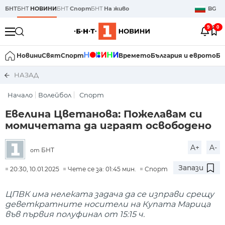
БНТ
БНТ
НОВИНИ
БНТ
Спорт
БНТ
На живо
BG
9
0
Новини
Свят
Спорт
Времето
България и еврото
Би
НАЗАД
Начало
Волейбол
Спорт
Евелина Цветанова: Пожелавам си
момичетата да играят освободено
A+
A-
БНТ
от
Запази
20:30, 10.01.2025
Чете се за: 01:45 мин.
Спорт
ЦПВК има нелеката задача да се изправи срещу
деветкратните носители на Купата Марица
във първия полуфинал от 15:15 ч.