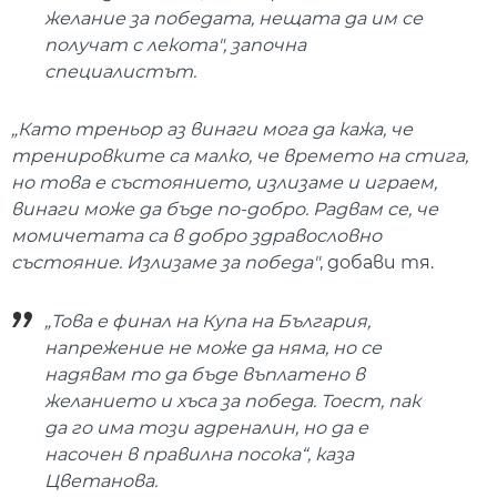
желание за победата, нещата да им се
получат с лекота", започна
специалистът.
„Като треньор аз винаги мога да кажа, че
тренировките са малко, че времето на стига,
но това е състоянието, излизаме и играем,
винаги може да бъде по-добро. Радвам се, че
момичетата са в добро здравословно
състояние. Излизаме за победа"
, добави тя.
„Това е финал на Купа на България,
напрежение не може да няма, но се
надявам то да бъде въплатено в
желанието и хъса за победа. Тоест, пак
да го има този адреналин, но да е
насочен в правилна посока“, каза
Цветанова.