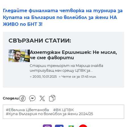
Гледайте финалната четворка на турнира за
Купата на България по волейбол за жени НА
ЖИВО по БНТ 3!
СВЪРЗАНИ СТАТИИ:
Ахметджан Ершимшек: Не мисля,
че сме фаворити
Старши треньорът на Марица очаква
интригуващ мач срещу ЦПВК за...
20:00, 10.01.2025
Чете се за: 01:45 мин.
Сподели
#Евелина Цветанова
#ВК ЦПВК
#Купа България по волейбол за жени 2024/25