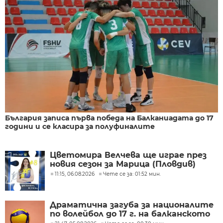
България записа първа победа на Балканиадата до 17
години и се класира за полуфиналите
Цветомира Велчева ще играе през
новия сезон за Марица (Пловдив)
11:15, 06.08.2026
Чете се за: 01:52 мин.
Драматична загуба за националите
по волейбол до 17 г. на балканското