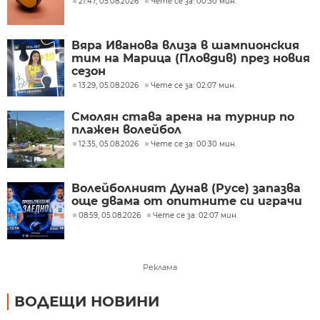
21:47, 05.08.2026
Чете се за: 00:30 мин.
Вяра Иванова влиза в шампионския
тим на Марица (Пловдив) през новия
сезон
13:29, 05.08.2026
Чете се за: 02:07 мин.
Смолян става арена на турнир по
плажен волейбол
12:35, 05.08.2026
Чете се за: 00:30 мин.
Волейболният Дунав (Русе) запазва
още двама от опитните си играчи
08:59, 05.08.2026
Чете се за: 02:07 мин.
Реклама
ВОДЕЩИ НОВИНИ