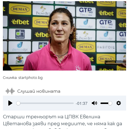
Снимка: startphoto.bg
Слушай новината
-01:37
Play
Mute
Setti
Старши треньорът на ЦПВК Евелина
Цветанова заяви пред медиите, че няма как да