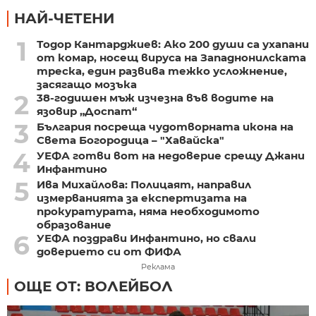
НАЙ-ЧЕТЕНИ
1
Тодор Кантарджиев: Ако 200 души са ухапани
от комар, носещ вируса на Западнонилската
треска, един развива тежко усложнение,
засягащо мозъка
2
38-годишен мъж изчезна във водите на
язовир „Доспат“
3
България посреща чудотворната икона на
Света Богородица – "Хавайска"
4
УЕФА готви вот на недоверие срещу Джани
Инфантино
5
Ива Михайлова: Полицаят, направил
измерванията за експертизата на
прокуратурата, няма необходимото
образование
6
УЕФА поздрави Инфантино, но свали
доверието си от ФИФА
Реклама
ОЩЕ ОТ: ВОЛЕЙБОЛ