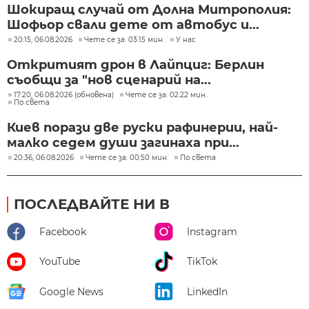
Шокиращ случай от Долна Митрополия:
Шофьор свали дете от автобус и...
20:15, 06.08.2026
Чете се за: 03:15 мин.
У нас
Откритият дрон в Лайпциг: Берлин
съобщи за "нов сценарий на...
17:20, 06.08.2026 (обновена)
Чете се за: 02:22 мин.
По света
Киев порази две руски рафинерии, най-
малко седем души загинаха при...
20:36, 06.08.2026
Чете се за: 00:50 мин.
По света
ПОСЛЕДВАЙТЕ НИ В
Facebook
Instagram
YouTube
TikTok
Google News
LinkedIn