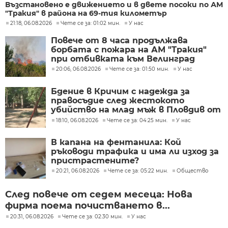
Възстановено е движението и в двете посоки по АМ
"Тракия" в района на 69-тия километър
21:18, 06.08.2026
Чете се за: 01:02 мин.
У нас
Повече от 8 часа продължава
борбата с пожара на АМ "Тракия"
при отбивката към Велинград
20:06, 06.08.2026
Чете се за: 01:50 мин.
У нас
Бдение в Кричим с надежда за
правосъдие след жестокото
убийство на млад мъж в Пловдив от
тийнейджъри
18:10, 06.08.2026
Чете се за: 04:25 мин.
У нас
В капана на фентанила: Кой
ръководи трафика и има ли изход за
пристрастените?
20:21, 06.08.2026
Чете се за: 05:22 мин.
Общество
След повече от седем месеца: Нова
фирма поема почистването в...
20:31, 06.08.2026
Чете се за: 02:30 мин.
У нас