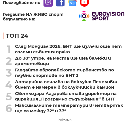
Последвайте ни
Гледайте НА ЖИВО спорт
безплатно на:
ТОП 24
1
След Мондиал 2026: БНТ ще излъчи още пет
големи събития пряко
2
До 38° утре, на места ще има валежи и
гръмотевици
3
Гледайте европейското първенство по
плувни спортове по БНТ 3
4
Лотарийна печалба на боклука: Печеливш
билет е намерен в боклукчийски камион
5
Светлозара Лазарова става директор на
дирекция „Програмно съдържание“ в БНТ
6
Максималните температури в четвъртък
ще са между 32° и 37°
Реклама