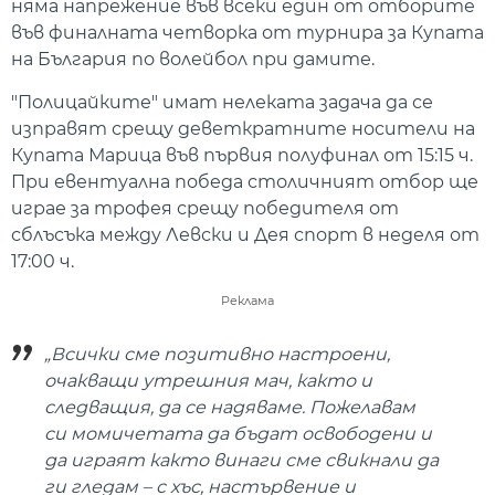
няма напрежение във всеки един от отборите
във финалната четворка от турнира за Купата
на България по волейбол при дамите.
"Полицайките" имат нелеката задача да се
изправят срещу деветкратните носители на
Купата Марица във първия полуфинал от 15:15 ч.
При евентуална победа столичният отбор ще
играе за трофея срещу победителя от
сблъсъка между Левски и Дея спорт в неделя от
17:00 ч.
Реклама
„Всички сме позитивно настроени,
очакващи утрешния мач, както и
следващия, да се надяваме. Пожелавам
си момичетата да бъдат освободени и
да играят както винаги сме свикнали да
ги гледам – с хъс, настървение и