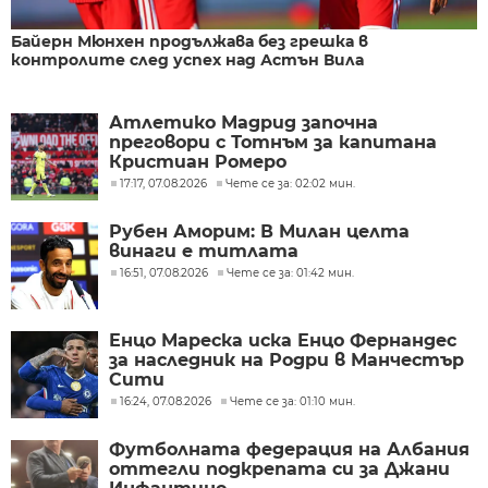
Байерн Мюнхен продължава без грешка в
контролите след успех над Астън Вила
Атлетико Мадрид започна
преговори с Тотнъм за капитана
Кристиан Ромеро
17:17, 07.08.2026
Чете се за: 02:02 мин.
Рубен Аморим: В Милан целта
винаги е титлата
16:51, 07.08.2026
Чете се за: 01:42 мин.
Енцо Мареска иска Енцо Фернандес
за наследник на Родри в Манчестър
Сити
16:24, 07.08.2026
Чете се за: 01:10 мин.
Футболната федерация на Албания
оттегли подкрепата си за Джани