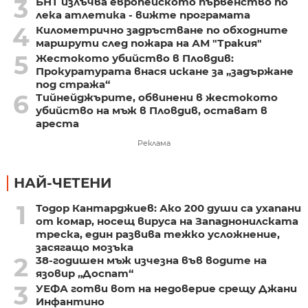
3
БНТ излъчва европейското първенство по
лека атлетика - вижте програмата
4
Километрично задръстване по обходните
маршрути след пожара на АМ "Тракия"
5
Жестокото убийство в Пловдив:
Прокуратурата внася искане за „задържане
под стража“
6
Тийнейджърите, обвинени в жестокото
убийство на мъж в Пловдив, остават в
ареста
Реклама
НАЙ-ЧЕТЕНИ
1
Тодор Кантарджиев: Ако 200 души са ухапани
от комар, носещ вируса на Западнонилската
треска, един развива тежко усложнение,
засягащо мозъка
2
38-годишен мъж изчезна във водите на
язовир „Доспат“
3
УЕФА готви вот на недоверие срещу Джани
Инфантино