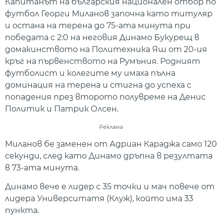
Капитанът на българския национален отбор по
футбол Георги Миланов започна като титуляр
и остана на терена до 75-ата минута при
победата с 2:0 на неговия Динамо Букурещ в
домакинството на Политехника Яш от 20-ия
кръг на първенството на Румъния. Родният
футболист и колегите му имаха пълна
доминация на терена и стигна до успеха с
попадения през второто полувреме на Денис
Политик и Патрик Олсен.
Реклама
Миланов бе заменен от Адриан Караджа само 120
секунди, след като Динамо дръпна в резултата
в 73-ата минута.
Динамо вече е лидер с 35 точки и мач повече от
лидера Университатя (Клуж), който има 33
пункта.