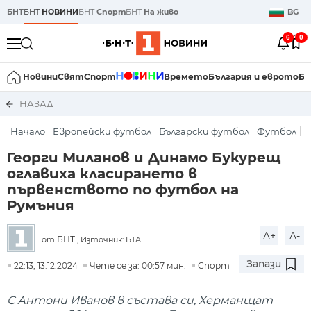
БНТ
БНТ
НОВИНИ
БНТ
Спорт
БНТ
На живо
BG
6
0
Новини
Свят
Спорт
Времето
България и еврото
Би
НАЗАД
Начало
Европейски футбол
Български футбол
Футбол
Георги Миланов и Динамо Букурещ
оглавиха класирането в
първенството по футбол на
Румъния
A+
A-
БНТ
от
, Източник: БТА
Запази
22:13, 13.12.2024
Чете се за: 00:57 мин.
Спорт
С Антони Иванов в състава си, Херманщат