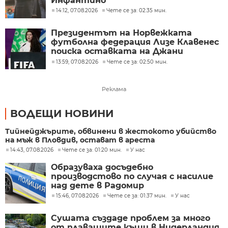
Инфантино
14:12, 07.08.2026
Чете се за: 02:35 мин.
Президентът на Норвежката
футболна федерация Лизе Клавенес
поиска оставката на Джани
Инфантино
13:59, 07.08.2026
Чете се за: 02:50 мин.
Реклама
ВОДЕЩИ НОВИНИ
Тийнейджърите, обвинени в жестокото убийство
на мъж в Пловдив, остават в ареста
14:43, 07.08.2026
Чете се за: 01:20 мин.
У нас
Образуваха досъдебно
производстово по случая с насилие
над дете в Радомир
15:46, 07.08.2026
Чете се за: 01:37 мин.
У нас
Сушата създаде проблем за много
от плаващите къщи в Нидерландия