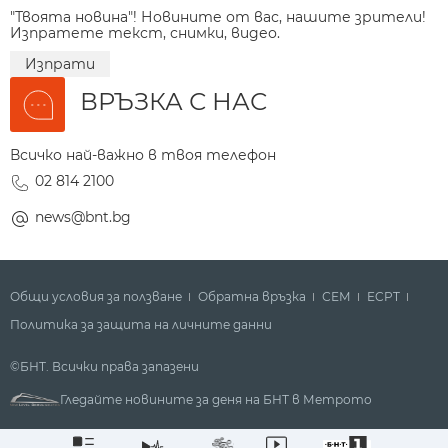
"Твоята новина"! Новините от вас, нашите зрители!
Изпратете текст, снимки, видео.
Изпрати
ВРЪЗКА С НАС
Всичко най-важно в твоя телефон
02 814 2100
news@bnt.bg
Общи условия за ползване
Обратна връзка
СЕМ
ECPT
Политика за защита на личните данни
©БНТ. Всички права запазени
Гледайте новините за деня на БНТ в Метрото