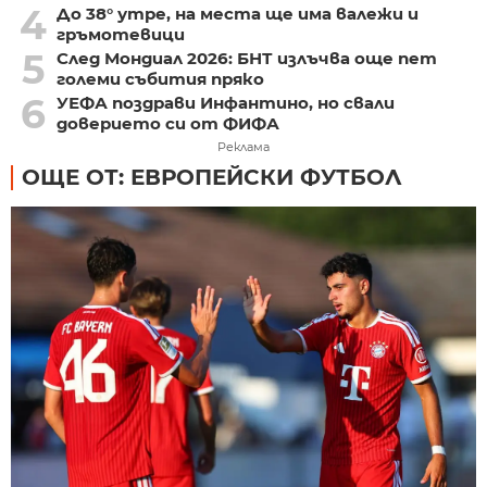
4
До 38° утре, на места ще има валежи и
гръмотевици
5
След Мондиал 2026: БНТ излъчва още пет
големи събития пряко
6
УЕФА поздрави Инфантино, но свали
доверието си от ФИФА
Реклама
ОЩЕ ОТ: ЕВРОПЕЙСКИ ФУТБОЛ