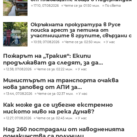
17:10, 07.08.2026
Чете се за: 01:50 мин.
По света
Окръжната прокуратура в Русе
поиска арест за петима от
участниците в групите, свързани с
разбитата лаборатория за
10:59, 07.08.2026
Чете се за: 02:50 мин.
У нас
фентанил
Пожарът на „Тракия“: Екипи
продължават да следят, за да...
12:38, 07.08.2026
Чете се за: 02:22 мин.
У нас
Министърът на транспорта очаква
нова заповед от АПИ за...
13:44, 07.08.2026
Чете се за: 02:37 мин.
У нас
Как може да се избегне екстремно
ниското ниво на река Дунав?
12:27, 07.08.2026
Чете се за: 02:45 мин.
У нас
Над 260 пострадали от наводненията
домакинства са получили...