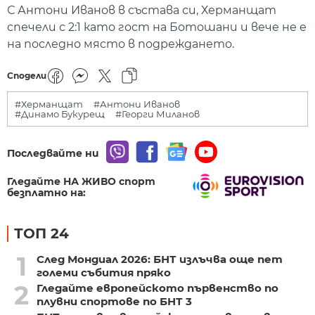
С Антони Иванов в състава си, Херманщат
спечели с 2:1 като гост на Ботошани и вече не е
на последно място в подреждането.
Сподели
#Херманщат
#Антони Иванов
#Динамо Букурещ
#Георги Миланов
Последвайте ни
Гледайте НА ЖИВО спорт
безплатно на:
ТОП 24
1
След Мондиал 2026: БНТ излъчва още пет
големи събития пряко
2
Гледайте европейското първенство по
плувни спортове по БНТ 3