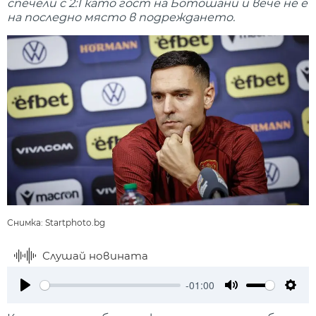
спечели с 2:1 като гост на Ботошани и вече не е
на последно място в подреждането.
Снимка: Startphoto.bg
Слушай новината
-01:00
Play
Mute
Setti