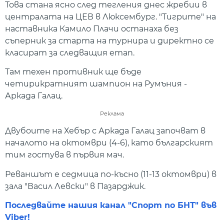
Това стана ясно след тегления днес жребии в
централата на ЦЕВ в Люксембург. "Тигрите" на
наставника Камило Плачи останаха без
съперник за старта на турнира и директно се
класират за следващия етап.
Там техен противник ще бъде
четирикратният шампион на Румъния -
Аркада Галац.
Реклама
Двубоите на Хебър с Аркада Галац започват в
началото на октомври (4-6), като българският
тим гостува в първия мач.
Реваншът е седмица по-късно (11-13 октомври) в
зала "Васил Левски" в Пазарджик.
Последвайте нашия канал "Спорт по БНТ" във
Viber!