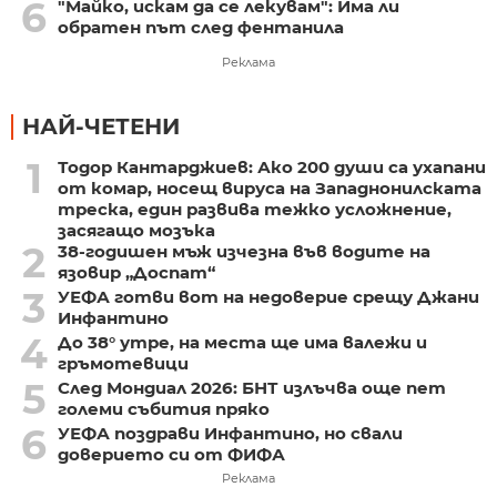
6
"Майко, искам да се лекувам": Има ли
обратен път след фентанила
Реклама
НАЙ-ЧЕТЕНИ
1
Тодор Кантарджиев: Ако 200 души са ухапани
от комар, носещ вируса на Западнонилската
треска, един развива тежко усложнение,
засягащо мозъка
2
38-годишен мъж изчезна във водите на
язовир „Доспат“
3
УЕФА готви вот на недоверие срещу Джани
Инфантино
4
До 38° утре, на места ще има валежи и
гръмотевици
5
След Мондиал 2026: БНТ излъчва още пет
големи събития пряко
6
УЕФА поздрави Инфантино, но свали
доверието си от ФИФА
Реклама