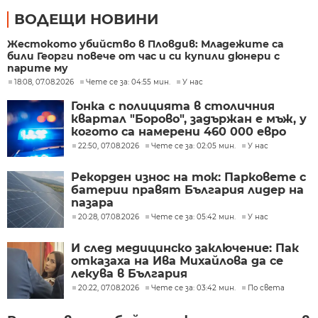
ВОДЕЩИ НОВИНИ
Жестокото убийство в Пловдив: Младежите са
били Георги повече от час и си купили дюнери с
парите му
18:08, 07.08.2026
Чете се за: 04:55 мин.
У нас
Гонка с полицията в столичния
квартал "Борово", задържан е мъж, у
когото са намерени 460 000 евро
22:50, 07.08.2026
Чете се за: 02:05 мин.
У нас
Рекорден износ на ток: Парковете с
батерии правят България лидер на
пазара
20:28, 07.08.2026
Чете се за: 05:42 мин.
У нас
И след медицинско заключение: Пак
отказаха на Ива Михайлова да се
лекува в България
20:22, 07.08.2026
Чете се за: 03:42 мин.
По света