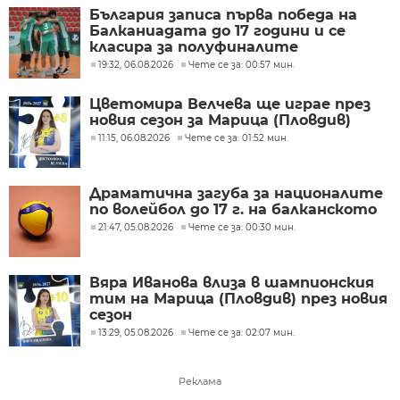
България записа първа победа на
Балканиадата до 17 години и се
класира за полуфиналите
19:32, 06.08.2026
Чете се за: 00:57 мин.
Цветомира Велчева ще играе през
новия сезон за Марица (Пловдив)
11:15, 06.08.2026
Чете се за: 01:52 мин.
Драматична загуба за националите
по волейбол до 17 г. на балканското
21:47, 05.08.2026
Чете се за: 00:30 мин.
Вяра Иванова влиза в шампионския
тим на Марица (Пловдив) през новия
сезон
13:29, 05.08.2026
Чете се за: 02:07 мин.
Реклама