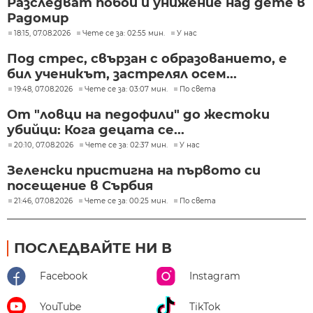
Разследват побой и унижение над дете в
Радомир
18:15, 07.08.2026
Чете се за: 02:55 мин.
У нас
Под стрес, свързан с образованието, е
бил ученикът, застрелял осем...
19:48, 07.08.2026
Чете се за: 03:07 мин.
По света
От "ловци на педофили" до жестоки
убийци: Кога децата се...
20:10, 07.08.2026
Чете се за: 02:37 мин.
У нас
Зеленски пристигна на първото си
посещение в Сърбия
21:46, 07.08.2026
Чете се за: 00:25 мин.
По света
ПОСЛЕДВАЙТЕ НИ В
Facebook
Instagram
YouTube
TikTok