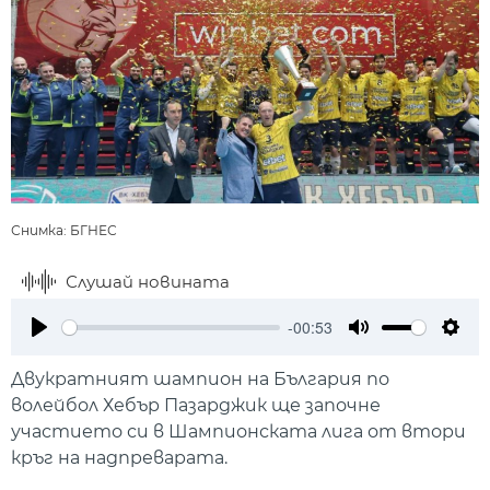
Снимка: БГНЕС
Слушай новината
-00:53
Play
Mute
Setti
Двукратният шампион на България по
волейбол Хебър Пазарджик ще започне
участието си в Шампионската лига от втори
кръг на надпреварата.