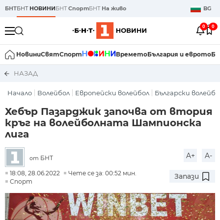
БНТ
БНТ
НОВИНИ
БНТ
Спорт
БНТ
На живо
BG
0
0
Новини
Свят
Спорт
Времето
България и еврото
Би
НАЗАД
Начало
Волейбол
Европейски волейбол
Български волейбо
Хебър Пазарджик започва от втория
кръг на волейболната Шампионска
лига
A+
A-
БНТ
от
18:08, 28.06.2022
Чете се за: 00:52 мин.
Запази
Спорт