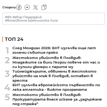
Сподели
#ВК Хебър Пазарджик
#Волейболна Шампионска Лига
ТОП 24
1
След Мондиал 2026: БНТ излъчва още пет
големи събития пряко
2
Жестокото убийство в Пловдив:
Младежите са били Георги повече от час и
си купили дюнери с парите му
3
Тийнейджърите, обвинени в жестокото
убийство на мъж в Пловдив, остават в
ареста
4
БНТ излъчва европейското първенство по
лека атлетика - вижте програмата
5
Жестокото убийство в Пловдив:
Прокуратурата внася искане за „задържане
под стража“