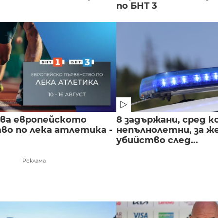
по БНТ 3
чва европейското
8 задържани, сред к
во по лека атлетика -
непълнолетни, за 
убийство след...
Реклама