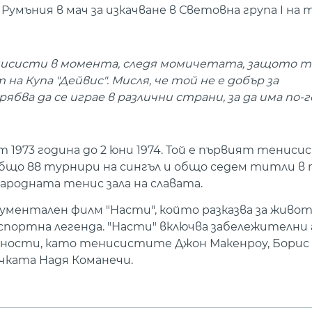
 Румъния в мач за изкачване в Световна група I на 
нисисти в момента, следя момичетата, защото т
а Купа "Дейвис". Мисля, че той не е добър за
бва да се играе в различни страни, за да има по-
т 1973 година до 2 юни 1974. Той е първият тениси
общо 88 турнири на сингъл и общо седем титли в
народната тенис зала на славата.
ументален филм "Насти", който разказва за живота
ортна легенда. "Насти" включва забележителни 
ности, като тенисистите Джон Макенроу, Борис 
ичката Надя Команечи.