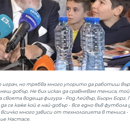
р играч, но трябва много упорито да работиш върх
неш добър. Не бих искал да сравнявам тениса, той
ма своята водеща фигура - Род Лейвър, Бьорн Борг,
да се каже кой е най-добър - все едно във футбола 
 всичко много зависи от технологията в тениса -
лие Настасе.