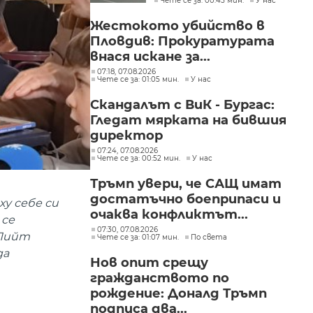
Чете се за: 00:45 мин.
У нас
Жестокото убийство в
Пловдив: Прокуратурата
внася искане за...
07:18, 07.08.2026
Чете се за: 01:05 мин.
У нас
Скандалът с ВиК - Бургас:
Гледат мярката на бившия
директор
07:24, 07.08.2026
Чете се за: 00:52 мин.
У нас
Тръмп увери, че САЩ имат
достатъчно боеприпаси и
у себе си
очаква конфликтът...
 се
07:30, 07.08.2026
 Пийт
Чете се за: 01:07 мин.
По света
да
Нов опит срещу
гражданството по
рождение: Доналд Тръмп
подписа два...