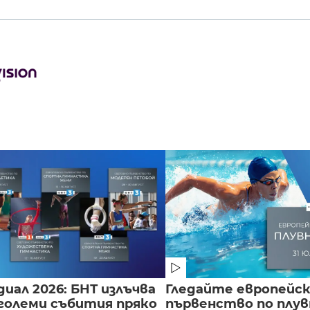
иал 2026: БНТ излъчва
Гледайте европейс
големи събития пряко
първенство по плу