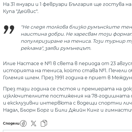
На 31 януари и 1 февруари България ще гостува на
Купа "Дейвис".
"Не следя толкова близко румънските те
наистина добри. Не харесвам този формат н
популяризиране на тениса. Този турнир тря
реклама", заяви румънецът.
Илие Настасе е №1 в света в периода от 23 авгус
историята на тениса, който става №1. Печели 
Големия шлем. През 1991 година е приет в Между
През тази година се състоя и премиерата на док
изключителните постижения на 78-годишната сп
и ексклузивни интервюта с водещи спортни лич
Надал, Бьорн Борг и Били Джийн Кинг и гимнаст
Сподели