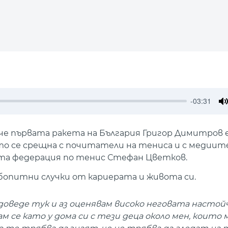
-03:31
M
че първата ракета на България Григор Димитров 
то се срещна с почитатели на тениса и с медиите,
ата федерация по тенис Стефан Цветков.
юбопитни случки от кариерата и живота си.
доведе тук и аз оценявам високо неговата настой
 се като у дома си с тези деца около мен, които 