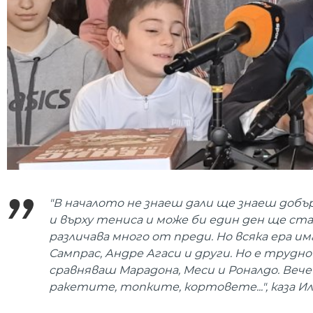
"В началото не знаеш дали ще знаеш добъ
и върху тениса и може би един ден ще ста
различава много от преди. Но всяка ера и
Сампрас, Андре Агаси и други. Но е трудно 
сравняваш Марадона, Меси и Роналдо. Вече
ракетите, топките, кортовете...", каза И