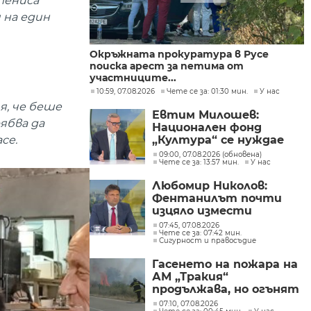
тениса
 на един
Окръжната прокуратура в Русе
поиска арест за петима от
участниците...
10:59, 07.08.2026
Чете се за: 01:30 мин.
У нас
я, че беше
Евтим Милошев:
ябва да
Национален фонд
се.
„Култура“ се нуждае
от законодателна
09:00, 07.08.2026 (обновена)
Чете се за: 13:57 мин.
У нас
реформа, а процесите в
министерството ще
Любомир Николов:
бъдат максимално
Фентанилът почти
прозрачни
изцяло измести
хероина, възможно е
07:45, 07.08.2026
Чете се за: 07:42 мин.
разбитата
Сигурност и правосъдие
лаборатория да е
единствената у нас
Гасенето на пожара на
АМ „Тракия“
продължава, но огънят
е локализиран
07:10, 07.08.2026