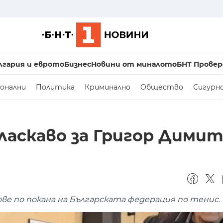
лгария и еврото
Бизнес
Новини от миналото
БНТ Провер
онални
Политика
Криминално
Общество
Сигурн
 ласкаво за Григор Дими
ве по покана на Българската федерация по тенис.