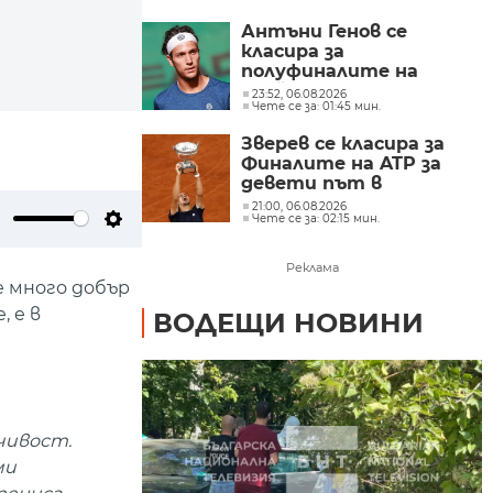
Антъни Генов се
класира за
полуфиналите на
двойки в Пловдив
23:52, 06.08.2026
Чете се за: 01:45 мин.
Зверев се класира за
Финалите на ATP за
девети път в
кариерата си
21:00, 06.08.2026
Чете се за: 02:15 мин.
ute
Settings
Реклама
е много добър
 е в
ВОДЕЩИ НОВИНИ
чивост.
ми