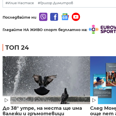
#Илие Настасе
#Григор Димитров
Последвайте ни
Гледайте НА ЖИВО спорт безплатно на:
ТОП 24
До 38° утре, на места ще има
След Монд
валежи и гръмотевици
още пет 