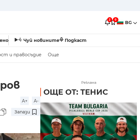
2
0
BG
ено
Чуй новините
Подкаст
ост и правосъдие
Още
тров
Реклама
ОЩЕ ОТ: ТЕНИС
A+
A-
Запази