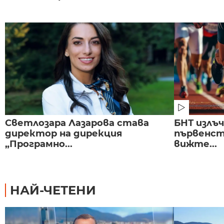
Светлозара Лазарова става
БНТ излъ
директор на дирекция
първенст
„Програмно...
вижте...
НАЙ-ЧЕТЕНИ