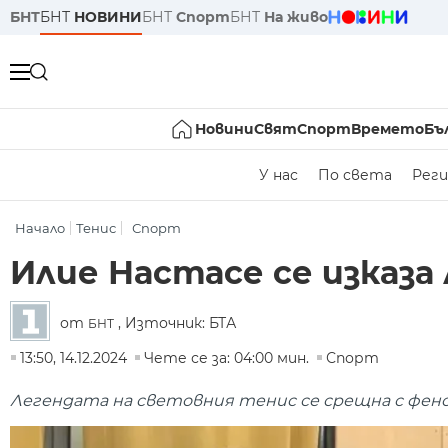
БНТ
БНТ
НОВИНИ
БНТ
Спорт
БНТ
На живо
Новини
Свят
Спорт
Времето
Бъ
У нас
По света
Реги
Начало
Тенис
Спорт
Илие Настасе се изказа
от
, Източник: БТА
БНТ
13:50, 14.12.2024
Чете се за: 04:00 мин.
Спорт
Легендата на световния тенис се срещна с фено