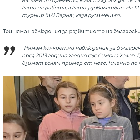
напомнят времето, когато аз бях дете. Н
като на работа, а като удоволствие. На 12
турнир във Варна", каза румънецът.
Той няма наблюдения за развитието на българския
"Нямам конкретни наблюдения за българск
през 2013 година заедно със Симона Халеп
взимат голям пример от него. Именно по 