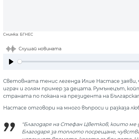
Снимка: БГНЕС
Слушай новината
Play
Световната тенис легенда Илие Настасе заяви, 
играч и голям пример за децата. Румънецът, кой
страната по покана на президента на Българск
Настасе отговори на много въпроси и разказа л
"Благодаря на Стефан Цветков, които ме 
Благодаря за топлото посрещане, чувствам