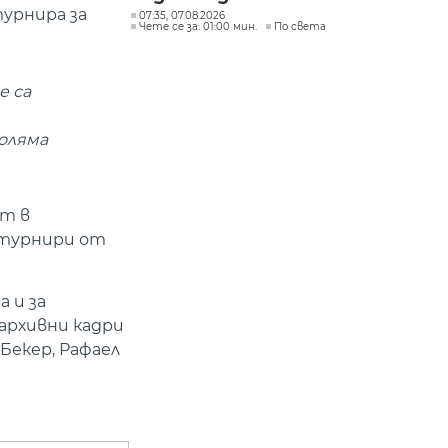
турнира за
07:35, 07.08.2026
Чете се за: 01:00 мин.
По света
е са
голяма
ст в
 турнири от
 и за
архивни кадри
Бекер, Рафаел