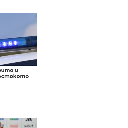
оито и
жестокото