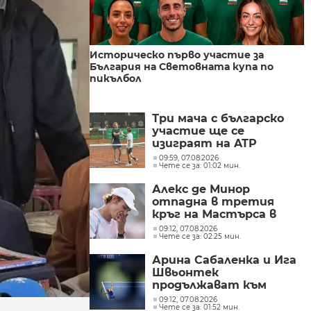
Историческо първо участие за
България на Световната купа по
пикълбол
Три мача с българско
участие ще се
изиграят на ATP
Challenger 50 турнира в
09:59, 07.08.2026
Чете се за: 01:02 мин.
Пловдив
Алекс де Минор
отпадна в третия
кръг на Мастърса в
Монреал
09:12, 07.08.2026
Чете се за: 02:25 мин.
Арина Сабаленка и Ига
Швьонтек
продължават към
четвъртия кръг в
09:12, 07.08.2026
Чете се за: 01:52 мин.
Торонто