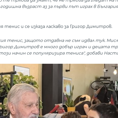
о те трябва да знаят, че не трябва да гледат на 
-годишна възраст аз за първи път играх в България
 тенис и се изказа ласкаво за Григор Димитров.
ия тенис, защото отдавна не съм идвал тук. Мисл
. Григор Димитров е много добър играч и децата тр
този начин се популяризира тениса", добави Наста