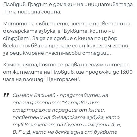
Пловдив. Градът е домакин на инициативата за
11-та поредна година.
Мотото на събитието, което е посветено на
българската азбука, е "Буквите, които ни
свързват". За да се сдобие с книга по избор,
всеки трябва да предаде един килограм годни
за рециклиране пластмасови отпадъци.
Кампанията, която се радва на голям интерес
от жителите на Пловдив, ще продължи до 13:00
часа на площад "Централен".
Симеон Василев - представител на
организаторите: "За първи път
стартирахме поредица от книги,
посветени на българската азбука, като
тук вече могат да бъдат намерени А, Б,
В, Г и Д, като на всяка една от буквите