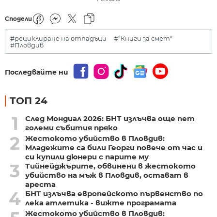
Сподели
#рециклиране на отпадъци
#"Книги за смет"
#Пловдив
Последвайте ни
ТОП 24
1
След Мондиал 2026: БНТ излъчва още пет
големи събития пряко
2
Жестокото убийство в Пловдив:
Младежите са били Георги повече от час и
си купили дюнери с парите му
3
Тийнейджърите, обвинени в жестокото
убийство на мъж в Пловдив, остават в
ареста
4
БНТ излъчва европейското първенство по
лека атлетика - вижте програмата
Жестокото убийство в Пловдив: