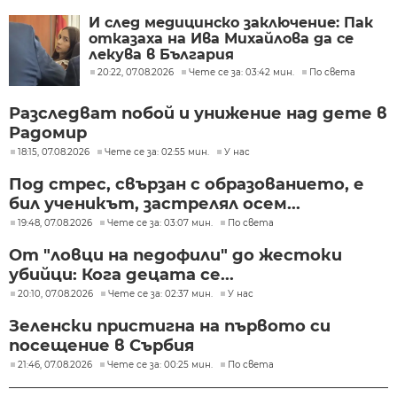
И след медицинско заключение: Пак
отказаха на Ива Михайлова да се
лекува в България
20:22, 07.08.2026
Чете се за: 03:42 мин.
По света
Разследват побой и унижение над дете в
Радомир
18:15, 07.08.2026
Чете се за: 02:55 мин.
У нас
Под стрес, свързан с образованието, е
бил ученикът, застрелял осем...
19:48, 07.08.2026
Чете се за: 03:07 мин.
По света
От "ловци на педофили" до жестоки
убийци: Кога децата се...
20:10, 07.08.2026
Чете се за: 02:37 мин.
У нас
Зеленски пристигна на първото си
посещение в Сърбия
21:46, 07.08.2026
Чете се за: 00:25 мин.
По света