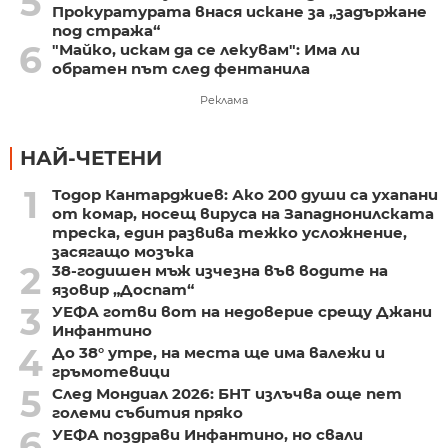
5
Прокуратурата внася искане за „задържане
под стража“
6
"Майко, искам да се лекувам": Има ли
обратен път след фентанила
Реклама
НАЙ-ЧЕТЕНИ
1
Тодор Кантарджиев: Ако 200 души са ухапани
от комар, носещ вируса на Западнонилската
треска, един развива тежко усложнение,
засягащо мозъка
2
38-годишен мъж изчезна във водите на
язовир „Доспат“
3
УЕФА готви вот на недоверие срещу Джани
Инфантино
4
До 38° утре, на места ще има валежи и
гръмотевици
5
След Мондиал 2026: БНТ излъчва още пет
големи събития пряко
6
УЕФА поздрави Инфантино, но свали