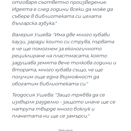
отговаря съответно произведение.
Идеята е след години всеки да може да
събере в библиотеката си цялата
българска азбука."
Валерия Ушева: "Има две много хубави
каузи, заради които си струва, първата
е че ще помогнем за екологичното
рециклиране на пластмасата, която
задушава земята вече толкова години и
втората, много хубава също, че ще
получим още една възможност да
обогатим библиотеката си."
Теодосия Ушева: "Защо трябва да се
изхвърля разделно - защото иначе ще се
натрупа твърде много боклук и
планетата ни ще се замърси."
Реклама