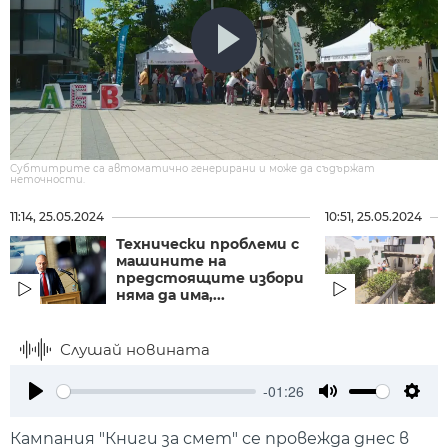
Субтитрите са автоматично генерирани и може да съдържат
неточности.
11:14, 25.05.2024
10:51, 25.05.2024
Технически проблеми с
машините на
предстоящите избори
няма да има,...
Слушай новината
-01:26
Play
Mute
Setti
Кампания "Книги за смет" се провежда днес в