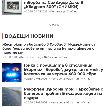
творба на Салвадор Дали в
„Квадрат 500“ (СНИМКИ)
20:58, 04.08.2026
Чете се за: 02:02 мин.
Реклама
ВОДЕЩИ НОВИНИ
Жестокото убийство в Пловдив: Младежите са
били Георги повече от час и си купили дюнери с
парите му
18:08, 07.08.2026
Чете се за: 04:55 мин.
У нас
Гонка с полицията в столичния
квартал "Борово", задържан е мъж, у
когото са намерени 460 000 евро
22:50, 07.08.2026
Чете се за: 02:05 мин.
У нас
Рекорден износ на ток: Парковете с
батерии правят България лидер на
пазара
20:28, 07.08.2026
Чете се за: 05:42 мин.
У нас