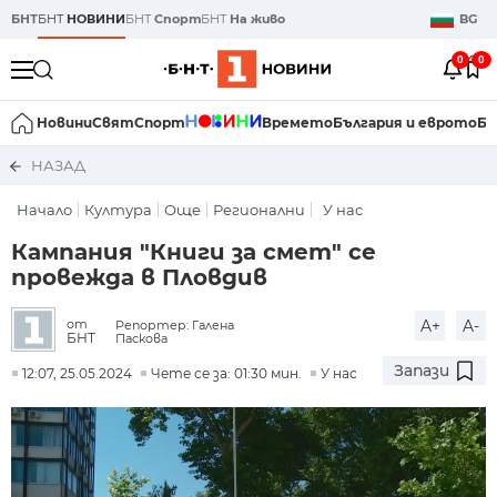
БНТ
БНТ
НОВИНИ
БНТ
Спорт
БНТ
На живо
BG
0
0
Новини
Свят
Спорт
Времето
България и еврото
Би
НАЗАД
Начало
Култура
Още
Регионални
У нас
Кампания "Книги за смет" се
провежда в Пловдив
A+
A-
от
Репортер: Галена
БНТ
Паскова
Запази
12:07, 25.05.2024
Чете се за: 01:30 мин.
У нас