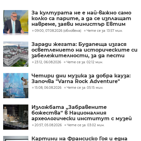
За културата не е най-важно само
колко са парите, а да се изплащат
навреме, заяви министър Евтим
Милошев
09:00, 07.08.2026 (обновена)
Чете се за: 13:57 мин.
Заради жегата: Будапеща изгася
осветлението на историческите си
забележителности, за да пести
енергия
23:12, 06.08.2026
Чете се за: 02:12 мин.
Четири дни музика за добра кауза:
Започва "Varna Rock Adventure"
15:08, 06.08.2026
Чете се за: 05:15 мин.
Изложбата „Забравените
божества“ в Националния
археологически институт с музей
при БАН
20:57, 05.08.2026
Чете се за: 03:02 мин.
Картини на Франсиско Гоя и една