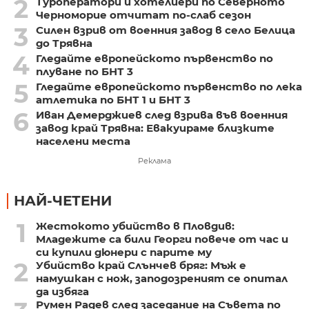
2
Туроператори и хотелиери по Северното
Черноморие отчитат по-слаб сезон
3
Силен взрив от военния завод в село Белица
до Трявна
4
Гледайте европейското първенство по
плуване по БНТ 3
5
Гледайте европейското първенство по лека
атлетика по БНТ 1 и БНТ 3
6
Иван Демерджиев след взрива във военния
завод край Трявна: Евакуираме близките
населени места
Реклама
НАЙ-ЧЕТЕНИ
1
Жестокото убийство в Пловдив:
Младежите са били Георги повече от час и
си купили дюнери с парите му
2
Убийство край Слънчев бряг: Мъж е
намушкан с нож, заподозреният се опитал
да избяга
Румен Радев след заседание на Съвета по