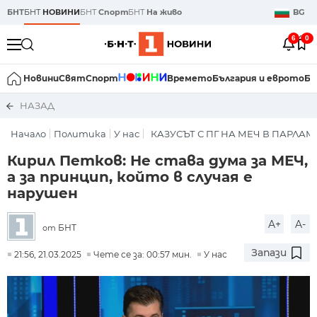
БНТ
БНТ
НОВИНИ
БНТ
Спорт
БНТ
На живо
BG
6
0
Новини
Свят
Спорт
Времето
България и еврото
Би
НАЗАД
Начало
Политика
У нас
КАЗУСЪТ С ПГ НА МЕЧ В ПАРЛА
Кирил Петков: Не става дума за МЕЧ,
а за принцип, който в случая е
нарушен
A+
A-
БНТ
от
Запази
21:56, 21.03.2025
Чете се за: 00:57 мин.
У нас