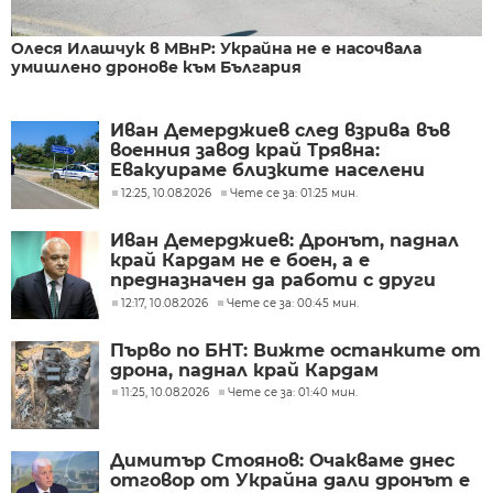
Олеся Илашчук в МВнР: Украйна не е насочвала
умишлено дронове към България
Иван Демерджиев след взрива във
военния завод край Трявна:
Евакуираме близките населени
места
12:25, 10.08.2026
Чете се за: 01:25 мин.
Иван Демерджиев: Дронът, паднал
край Кардам не е боен, а е
предназначен да работи с други
дронове
12:17, 10.08.2026
Чете се за: 00:45 мин.
Първо по БНТ: Вижте останките от
дрона, паднал край Кардам
11:25, 10.08.2026
Чете се за: 01:40 мин.
Димитър Стоянов: Очакваме днес
отговор от Украйна дали дронът е