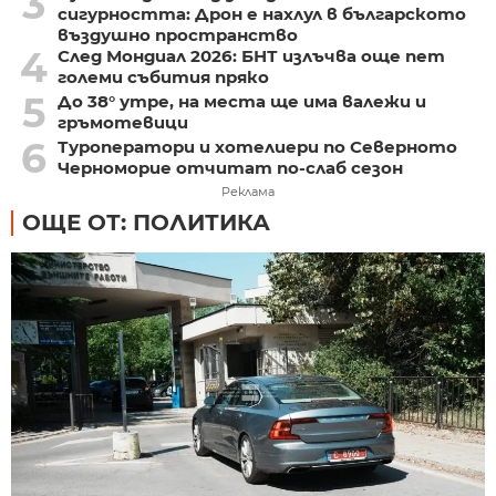
3
сигурността: Дрон е нахлул в българското
въздушно пространство
4
След Мондиал 2026: БНТ излъчва още пет
големи събития пряко
5
До 38° утре, на места ще има валежи и
гръмотевици
6
Туроператори и хотелиери по Северното
Черноморие отчитат по-слаб сезон
Реклама
ОЩЕ ОТ: ПОЛИТИКА