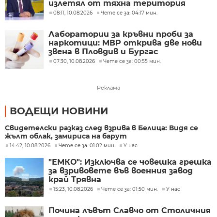
излетял от тяхна територия
08:11, 10.08.2026
Чете се за: 04:17 мин.
Лаборатории за кръвни проби за
наркотици: МВР открива две нови
звена в Пловдив и Бургас
07:30, 10.08.2026
Чете се за: 00:55 мин.
Реклама
ВОДЕЩИ НОВИНИ
Свидетелски разказ след взрива в Белица: Видя се
жълт облак, замириса на барут
14:42, 10.08.2026
Чете се за: 01:02 мин.
У нас
"ЕМКО": Изключва се човешка грешка
за взривовете във военния завод
край Трявна
15:23, 10.08.2026
Чете се за: 01:50 мин.
У нас
Почина лъвът Славчо от Столичния