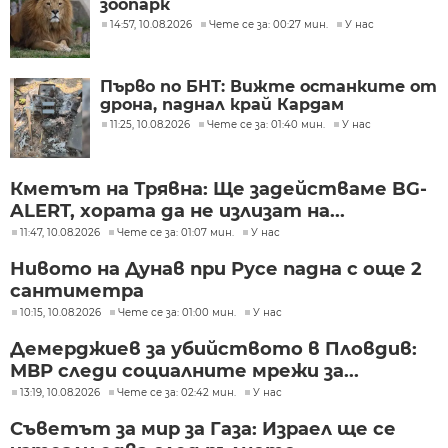
зоопарк
14:57, 10.08.2026
Чете се за: 00:27 мин.
У нас
Първо по БНТ: Вижте останките от
дрона, паднал край Кардам
11:25, 10.08.2026
Чете се за: 01:40 мин.
У нас
Кметът на Трявна: Ще задействаме BG-
ALERT, хората да не излизат на...
11:47, 10.08.2026
Чете се за: 01:07 мин.
У нас
Нивото на Дунав при Русе падна с още 2
сантиметра
10:15, 10.08.2026
Чете се за: 01:00 мин.
У нас
Демерджиев за убийството в Пловдив:
МВР следи социалните мрежи за...
13:19, 10.08.2026
Чете се за: 02:42 мин.
У нас
Съветът за мир за Газа: Израел ще се