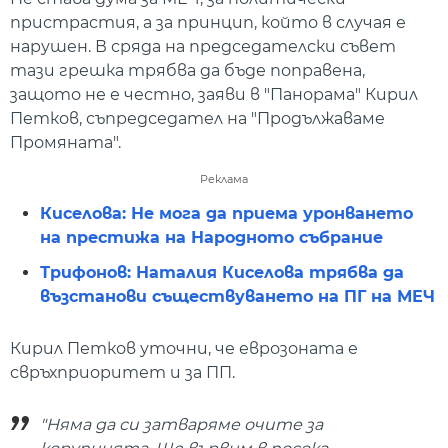
пристрастия, а за принцип, който в случая е
нарушен. В сряда на председателски съвет
тази грешка трябва да бъде поправена,
защото не е честно, заяви в "Панорама" Кирил
Петков, съпредседател на "Продължаваме
Промяната".
Реклама
Киселова: Не мога да приема уронването
на престижа на Народното събрание
Трифонов: Наталия Киселова трябва да
възстанови съществуването на ПГ на МЕЧ
Кирил Петков уточни, че еврозоната е
свръхприоритет и за ПП.
"Няма да си затваряме очите за