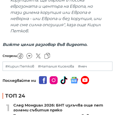
корупцията. Ще вървим в посока
еврозоната и центъра на Европа, но
тази дилема корупция или Европа е
невярна - или Европа и без корупция, или
ние сме силна опозиция", каза още Кирил
Петков.
Вижте целия разговор във видеото.
Сподели
#Кирил Петков
#Наталия Киселова
#меч
Последвайте ни
ТОП 24
1
След Мондиал 2026: БНТ излъчва още пет
големи събития пряко