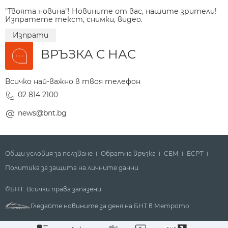
"Твоята новина"! Новините от вас, нашите зрители!
Изпратете текст, снимки, видео.
Изпрати
ВРЪЗКА С НАС
Всичко най-важно в твоя телефон
02 814 2100
news@bnt.bg
Общи условия за ползване
Обратна връзка
СЕМ
ECPT
Политика за защита на личните данни
©БНТ. Всички права запазени
Гледайте новините за деня на БНТ в Метрото