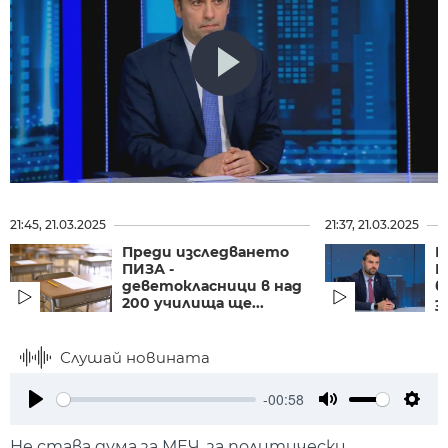
21:45, 21.03.2025
21:37, 21.03.2025
Преди изследването
В
ПИЗА -
Н
деветокласници в над
б
200 училища ще...
з
Слушай новината
-00:58
Play
Mute
Setti
Не става дума за МЕЧ, за политически