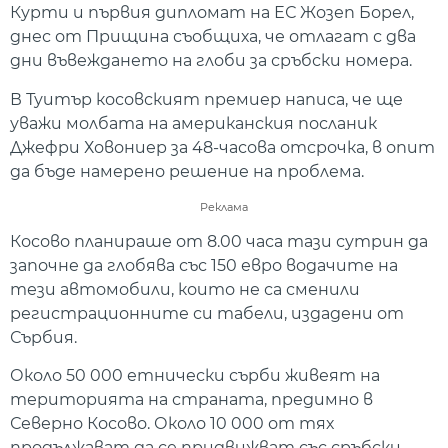
Курти и първия дипломат на ЕС Жозеп Борел,
днес от Прищина съобщиха, че отлагат с два
дни въвеждането на глоби за сръбски номера.
В Туитър косовският премиер написа, че ще
уважи молбата на американския посланик
Джефри Ховониер за 48-часова отсрочка, в опит
да бъде намерено решение на проблема.
Реклама
Косово планираше от 8.00 часа тази сутрин да
започне да глобява със 150 евро водачите на
тези автомобили, които не са сменили
регистрационните си табели, издадени от
Сърбия.
Около 50 000 етнически сърби живеят на
територията на страната, предимно в
Северно Косово. Около 10 000 от тях
продължават да се придвижват със сръбски