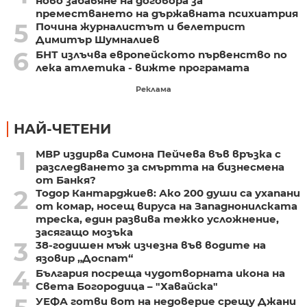
ново забавяне на договора за
преместването на държавната психиатрия
5
Почина журналистът и белетрист
Димитър Шумналиев
6
БНТ излъчва европейското първенство по
лека атлетика - вижте програмата
Реклама
НАЙ-ЧЕТЕНИ
1
МВР издирва Симона Пейчева във връзка с
разследването за смъртта на бизнесмена
от Банкя?
2
Тодор Кантарджиев: Ако 200 души са ухапани
от комар, носещ вируса на Западнонилската
треска, един развива тежко усложнение,
засягащо мозъка
3
38-годишен мъж изчезна във водите на
язовир „Доспат“
4
България посреща чудотворната икона на
Света Богородица – "Хавайска"
УЕФА готви вот на недоверие срещу Джани