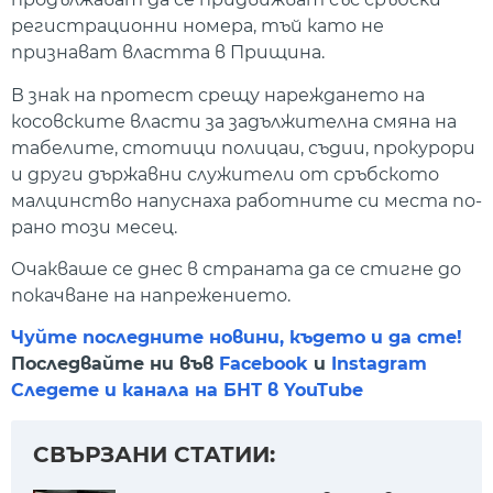
регистрационни номера, тъй като не
признават властта в Прищина.
В знак на протест срещу нареждането на
косовските власти за задължителна смяна на
табелите, стотици полицаи, съдии, прокурори
и други държавни служители от сръбското
малцинство напуснаха работните си места по-
рано този месец.
Очакваше се днес в страната да се стигне до
покачване на напрежението.
Чуйте последните новини, където и да сте!
Последвайте ни във
Facebook
и
Instagram
Следете и канала на БНТ в YouTube
СВЪРЗАНИ СТАТИИ: