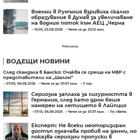
Военни в Румъния взривиха скално
образувание в Дунав за увеличаване
на водния поток към АЕЦ „Черна
вода“
15:05, 03.08.2026
Чете се за: 03:12 мин.
Реклама
ВОДЕЩИ НОВИНИ
След скандала в Банско: Очаква се среща на МВР с
представители на „Шалом“
07:05, 06.08.2026
Чете се за: 01:07 мин.
У нас
Сериозна заплаха за сигурността в
Германия, след като дрон беше
намерен на летището в Лайпциг
07:15, 06.08.2026
Чете се за: 01:37 мин.
По света
Експерт: Не всеки неоторизиран
достъп означава пробив на данни, но
показва сериозни пропуски в