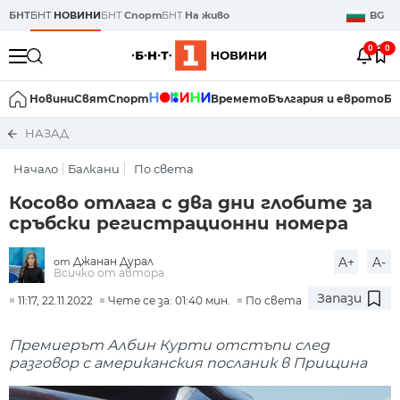
БНТ
БНТ
НОВИНИ
БНТ
Спорт
БНТ
На живо
BG
0
0
Новини
Свят
Спорт
Времето
България и еврото
Би
НАЗАД
Начало
Балкани
По света
Косово отлага с два дни глобите за
сръбски регистрационни номера
Джанан Дурал
A+
A-
от
Всичко от автора
Запази
11:17, 22.11.2022
Чете се за: 01:40 мин.
По света
Премиерът Албин Курти отстъпи след
разговор с американския посланик в Прищина