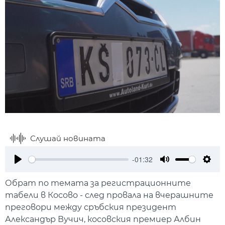
Слушай новината
-01:32
Play
Mute
Setti
Обрат по темата за регистрационните
табели в Косово - след провала на вчерашните
преговори между сръбския президент
Александър Вучич, косовския премиер Албин