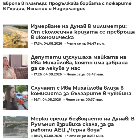
Европа в пламъци: Продължава борбата с пожарите
в Гърция, Испания и Нидерландия
Измерване на Дунав в милиметри:
От екологична кризата се превръща
в икономическа
17:34, 04.08.2026
Чете се за: 04:47 мин.
Депутати изслушаха майката на
Ива Михайлова, която има забрана
да се лекува у нас
17:26, 04.08.2026
Чете се за: 03:47 мин.
Случаят с Ива Михайлова влиза в
комисията за българите в чужбина
14:11, 04.08.2026
Чете се за: 00:37 мин.
Мерки срещу безводието на Дунав: В
Румъния взривиха скала, за да
работи АЕЦ „Черна вода“
18:47, 03.08.2026
Чете се за: 04:12 мин.