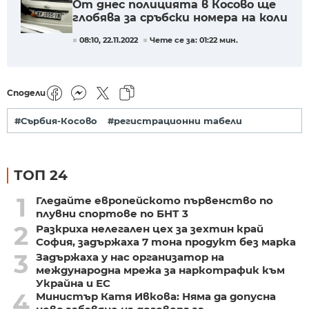
От днес полицията в Косово ще
глобява за сръбски номера на коли
08:10, 22.11.2022
Чете се за: 01:22 мин.
Сподели
#Сърбия-Косово
#регистрационни табели
ТОП 24
1
Гледайте европейското първенство по
плувни спортове по БНТ 3
2
Разкриха нелегален цех за зехтин край
София, задържаха 7 тона продукт без марка
3
Задържаха у нас организатор на
международна мрежа за наркотрафик към
Украйна и ЕС
4
Министър Катя Ивкова: Няма да допусна