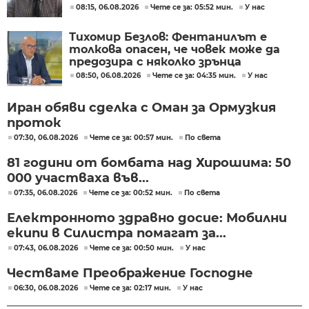
киберсигурността
08:15, 06.08.2026
Чете се за: 05:52 мин.
У нас
Тихомир Безлов: Фентанилът е
толкова опасен, че човек може да
предозира с няколко зрънца
08:50, 06.08.2026
Чете се за: 04:35 мин.
У нас
Иран обяви сделка с Оман за Ормузкия
проток
07:30, 06.08.2026
Чете се за: 00:57 мин.
По света
81 години от бомбата над Хирошима: 50
000 участваха във...
07:35, 06.08.2026
Чете се за: 00:52 мин.
По света
Електронното здравно досие: Мобилни
екипи в Силистра помагат за...
07:43, 06.08.2026
Чете се за: 00:50 мин.
У нас
Честваме Преображение Господне
06:30, 06.08.2026
Чете се за: 02:17 мин.
У нас