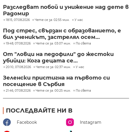
Разследват побой и унижение над дете в
Радомир
18:15, 07.08.2026
Чете се за: 02:55 мин.
У нас
Под стрес, свързан с образованието, е
бил ученикът, застрелял осем...
19:48, 07.08.2026
Чете се за: 03:07 мин.
По света
От "ловци на педофили" до жестоки
убийци: Кога децата се...
20:10, 07.08.2026
Чете се за: 02:37 мин.
У нас
Зеленски пристигна на първото си
посещение в Сърбия
21:46, 07.08.2026
Чете се за: 00:25 мин.
По света
ПОСЛЕДВАЙТЕ НИ В
Facebook
Instagram