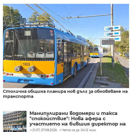
Столична община планира нов дълг за обновяване на
транспорта
Манипулирани водомери и такса
"спокойствие": Нова афера с
участието на бившия директор на
"ВиК - Бургас"
21:07, 07.08.2026
Чете се за: 04:12 мин.