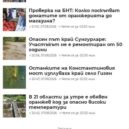
Проверка на БНТ: Колко поскъпват
доматите от оранжерията до
магазина?
21:00, 07.08.2026
Чете се за: 02:50 мин.
Опасен път край Сунгурларе:
Участъкът не е ремонтиран от 50
години
20:56, 07.08.2026
Чете се за: 02:30 мин.
Останките на Константиновия
мост изплуваха край село Гиген
20:47, 07.08.2026
Чете се за: 02:52 мин.
В 21 области за утре е обявен
оранжев код за опасно високи
температури
20:42, 07.08.2026
Чете се за: 02:32 мин.
Реклама