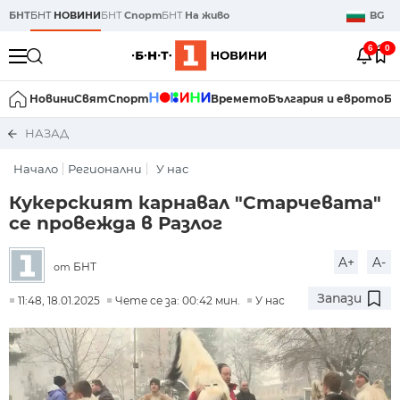
БНТ
БНТ
НОВИНИ
БНТ
Спорт
БНТ
На живо
BG
6
0
Новини
Свят
Спорт
Времето
България и еврото
Би
НАЗАД
Начало
Регионални
У нас
Кукерският карнавал "Старчевата"
се провежда в Разлог
A+
A-
БНТ
от
Запази
11:48, 18.01.2025
Чете се за: 00:42 мин.
У нас