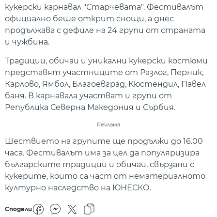
кукерски карнавал "Старчевата". Фестивалът
официално беше открит снощи, а днес
продължава с дефиле на 24 групи от страната
и чужбина.
Традиции, обичаи и уникални кукерски костюми
представят участниците от Разлог, Перник,
Карлово, Ямбол, Благоевград, Кюстендил, Павел
баня. В карнавала участват и групи от
Република Северна Македония и Сърбия.
Реклама
Шествието на групите ще продължи до 16.00
часа. Фестивалът има за цел да популяризира
българските традиции и обичаи, свързани с
кукерите, които са част от нематериалното
културно наследство на ЮНЕСКО.
Сподели