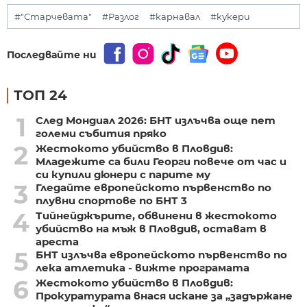
#"Старчевата"
#Разлог
#карнавал
#кукери
Последвайте ни
ТОП 24
1
След Мондиал 2026: БНТ излъчва още пет
големи събития пряко
2
Жестокото убийство в Пловдив:
Младежите са били Георги повече от час и
си купили дюнери с парите му
3
Гледайте европейското първенство по
плувни спортове по БНТ 3
4
Тийнейджърите, обвинени в жестокото
убийство на мъж в Пловдив, остават в
ареста
5
БНТ излъчва европейското първенство по
лека атлетика - вижте програмата
6
Жестокото убийство в Пловдив:
Прокуратурата внася искане за „задържане