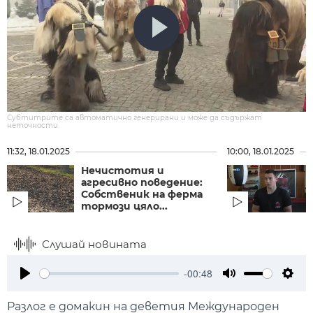
Субтитрите са автоматично генерирани и може да съдържат
неточности.
11:32, 18.01.2025
10:00, 18.01.2025
Нечистотия и
агресивно поведение:
Собственик на ферма
тормози цяло...
Слушай новината
-00:48
Play
Mute
Setti
Разлог е домакин на деветия Международен