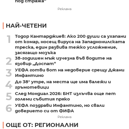
под стража“
Реклама
НАЙ-ЧЕТЕНИ
1
Тодор Кантарджиев: Ако 200 души са ухапани
от комар, носещ вируса на Западнонилската
треска, един развива тежко усложнение,
засягащо мозъка
2
38-годишен мъж изчезна във водите на
язовир „Доспат“
3
УЕФА готви вот на недоверие срещу Джани
Инфантино
4
До 38° утре, на места ще има валежи и
гръмотевици
5
След Мондиал 2026: БНТ излъчва още пет
големи събития пряко
6
УЕФА поздрави Инфантино, но свали
доверието си от ФИФА
Реклама
ОЩЕ ОТ: РЕГИОНАЛНИ