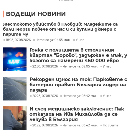
ВОДЕЩИ НОВИНИ
Жестокото убийство в Пловдив: Младежите са
били Георги повече от час и си купили дюнери с
парите му
18:08, 07.08.2026
Чете се за: 04:55 мин.
У нас
Гонка с полицията в столичния
квартал "Борово", задържан е мъж, у
когото са намерени 460 000 евро
22:50, 07.08.2026
Чете се за: 02:05 мин.
У нас
Рекорден износ на ток: Парковете с
батерии правят България лидер на
пазара
20:28, 07.08.2026
Чете се за: 05:42 мин.
У нас
И след медицинско заключение: Пак
отказаха на Ива Михайлова да се
лекува в България
20:22, 07.08.2026
Чете се за: 03:42 мин.
По света