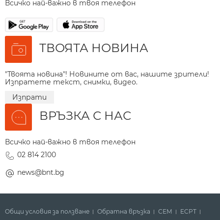
Всичко най-важно в твоя телефон
ТВОЯТА НОВИНА
"Твоята новина"! Новините от вас, нашите зрители!
Изпратете текст, снимки, видео.
Изпрати
ВРЪЗКА С НАС
Всичко най-важно в твоя телефон
02 814 2100
news@bnt.bg
Общи условия за ползване
Обратна връзка
СЕМ
ECPT