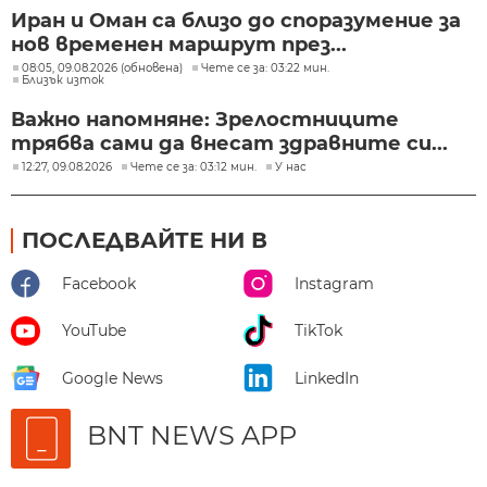
Иран и Оман са близо до споразумение за
нов временен маршрут през...
08:05, 09.08.2026 (обновена)
Чете се за: 03:22 мин.
Близък изток
Важно напомняне: Зрелостниците
трябва сами да внесат здравните си...
12:27, 09.08.2026
Чете се за: 03:12 мин.
У нас
ПОСЛЕДВАЙТЕ НИ В
Facebook
Instagram
YouTube
TikTok
Google News
LinkedIn
BNT NEWS APP