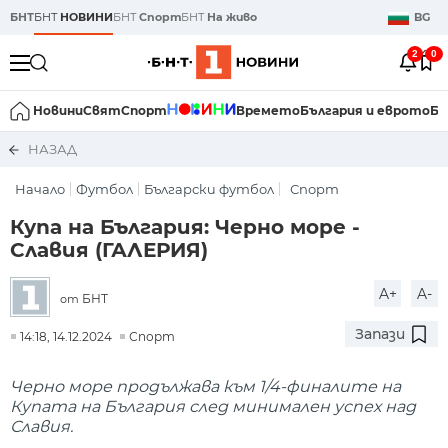
БНТ
БНТ
НОВИНИ
БНТ
Спорт
БНТ
На живо
BG
2
0
Новини
Свят
Спорт
Времето
България и еврото
Би
НАЗАД
Начало
Футбол
Български футбол
Спорт
Купа на България: Черно море -
Славия (ГАЛЕРИЯ)
A+
A-
БНТ
от
Запази
14:18, 14.12.2024
Спорт
Черно море продължава към 1/4-финалите на
Купата на България след минимален успех над
Славия.