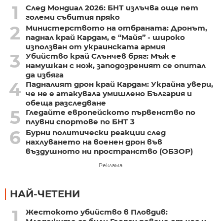
1
След Мондиал 2026: БНТ излъчва още пет
големи събития пряко
2
Министерството на отбраната: Дронът,
паднал край Кардам, е “Майя” - широко
използван от украинската армия
3
Убийство край Слънчев бряг: Мъж е
намушкан с нож, заподозреният се опитал
да избяга
4
Падналият дрон край Кардам: Украйна увери,
че не е атакувала умишлено България и
обеща разследване
5
Гледайте европейското първенство по
плувни спортове по БНТ 3
6
Бурни политически реакции след
нахлуването на военен дрон във
въздушното ни пространство (ОБЗОР)
Реклама
НАЙ-ЧЕТЕНИ
1
Жестокото убийство в Пловдив: