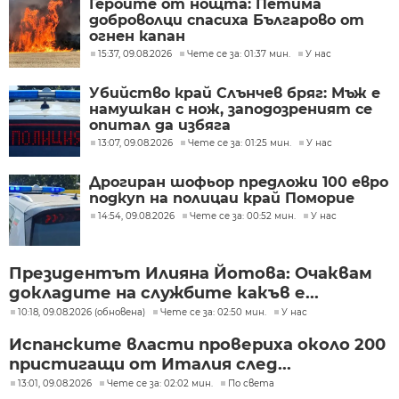
Героите от нощта: Петима
доброволци спасиха Българово от
огнен капан
15:37, 09.08.2026
Чете се за: 01:37 мин.
У нас
Убийство край Слънчев бряг: Мъж е
намушкан с нож, заподозреният се
опитал да избяга
13:07, 09.08.2026
Чете се за: 01:25 мин.
У нас
Дрогиран шофьор предложи 100 евро
подкуп на полицаи край Поморие
14:54, 09.08.2026
Чете се за: 00:52 мин.
У нас
Президентът Илияна Йотова: Очаквам
докладите на службите какъв е...
10:18, 09.08.2026 (обновена)
Чете се за: 02:50 мин.
У нас
Испанските власти провериха около 200
пристигащи от Италия след...
13:01, 09.08.2026
Чете се за: 02:02 мин.
По света