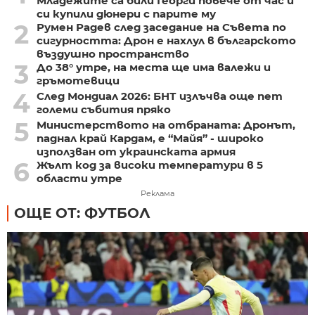
Младежите са били Георги повече от час и
си купили дюнери с парите му
2
Румен Радев след заседание на Съвета по
сигурността: Дрон е нахлул в българското
въздушно пространство
3
До 38° утре, на места ще има валежи и
гръмотевици
4
След Мондиал 2026: БНТ излъчва още пет
големи събития пряко
5
Министерството на отбраната: Дронът,
паднал край Кардам, е “Майя” - широко
използван от украинската армия
6
Жълт код за високи температури в 5
области утре
Реклама
ОЩЕ ОТ: ФУТБОЛ