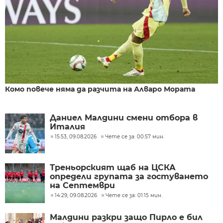
Комо повече няма да разчита на Алваро Мората
Даниел Малдини смени отбора в
Италия
15:53, 09.08.2026
Чете се за: 00:57 мин.
Треньорският щаб на ЦСКА
определи групата за гостуването
на Септември
14:29, 09.08.2026
Чете се за: 01:15 мин.
Малдини разкри защо Пирло е бил