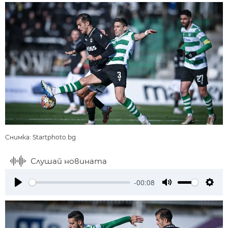
Снимка: Startphoto.bg
Слушай новината
-00:08
Play
Mute
Setti