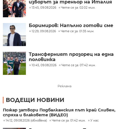
изборът за треньор на Италия
13:45, 09.08.2026
Чете се за: 02:02 мин.
Боримиров: Напълно готови сме
12:29, 09.08.2026
Чете се за: 01:35 мин.
Трансферният прозорец на една
половинка
10:45, 09.08.2026
Чете се за: 07:42 мин.
Реклама
ВОДЕЩИ НОВИНИ
Пожар затвори Подбалканския път край Сливен,
спряха и влаковете (ВИДЕО)
14:12, 09.08.2026 (обновена)
Чете се за: 01:42 мин.
У нас