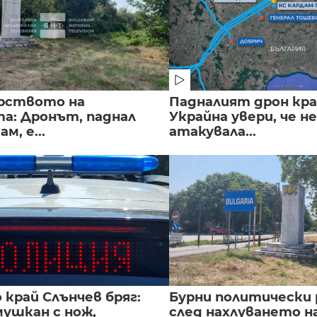
рството на
Падналият дрон кра
а: Дронът, паднал
Украйна увери, че не
м, е...
атакувала...
край Слънчев бряг:
Бурни политически 
мушкан с нож,
след нахлуването н