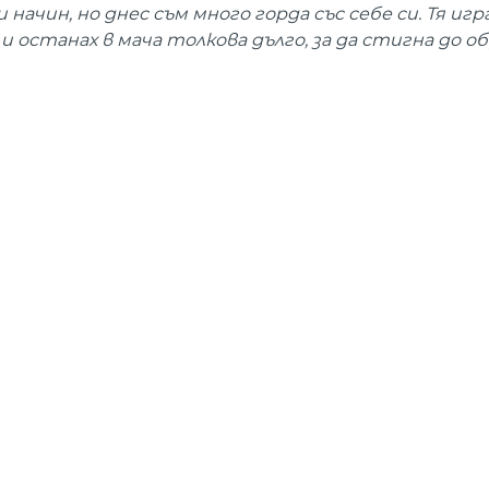
 начин, но днес съм много горда със себе си. Тя иг
 и останах в мача толкова дълго, за да стигна до о