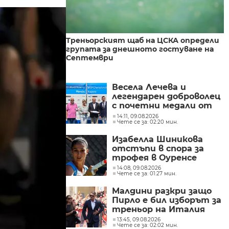
Треньорският щаб на ЦСКА определи
групата за днешното гостуване на
Септември
Весела Лечева и
легендарен доброволец
с почетни медали от
Световното гребане
14:11, 09.08.2026
Чете се за: 02:20 мин.
Изабелла Шиникова
отстъпи в спора за
трофея в Оуренсе
14:08, 09.08.2026
Чете се за: 01:27 мин.
Малдини разкри защо
Пирло е бил изборът за
треньор на Италия
13:45, 09.08.2026
Чете се за: 02:02 мин.