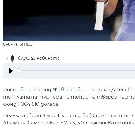
Снимка: БГНЕС
Слушай новината
Play
Поставената под №1 в основната схема Джесика 
титлата на турнира по тенис на твърда настил
фонд 1 064 510 долара.
Пегула победи Юлия Путинцева (Казахстан) със 7:
Людмила Самсонова с 5:7, 7:5, 3:0. Самсонова се 