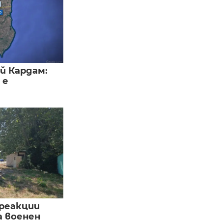
й Кардам:
 е
реакции
а военен