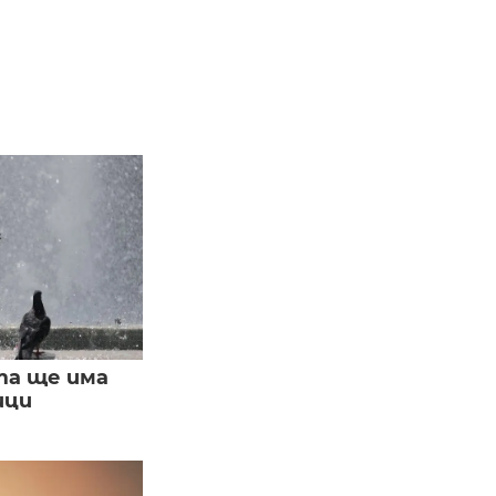
та ще има
ици