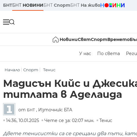
БНТ
БНТ
НОВИНИ
БНТ
Спорт
БНТ
На живо
Новини
Свят
Спорт
Времето
Бъ
У нас
По света
Реги
Начало
Спорт
Тенис
Мадисън Кийс и Джесика
титлата в Аделаида
от
, Източник: БТА
БНТ
14:36, 10.01.2025
Чете се за: 02:07 мин.
Тенис
Двете тенисистки са се срещали два пъти, като