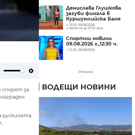
Денислава Глушкова
загуби финала в
Куршумлийска Баня
13:02, 09.08.2026
Чете се за: 01:10 мин.
Спортни новини
09.08.2026 г.,12:30 ч.
12:30, 09.08.2026
Реклама
ute
Settings
ВОДЕЩИ НОВИНИ
 спорят за
 награден
ра рускинята
.