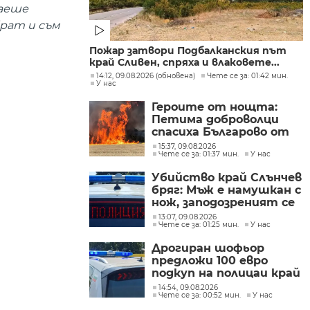
раеше
брат и съм
Пожар затвори Подбалканския път
край Сливен, спряха и влаковете...
14:12, 09.08.2026 (обновена)
Чете се за: 01:42 мин.
У нас
Героите от нощта:
Петима доброволци
спасиха Българово от
огнен капан
15:37, 09.08.2026
Чете се за: 01:37 мин.
У нас
Убийство край Слънчев
бряг: Мъж е намушкан с
нож, заподозреният се
опитал да избяга
13:07, 09.08.2026
Чете се за: 01:25 мин.
У нас
Дрогиран шофьор
предложи 100 евро
подкуп на полицаи край
Поморие
14:54, 09.08.2026
Чете се за: 00:52 мин.
У нас