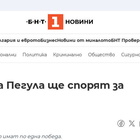
лгария и еврото
Бизнес
Новини от миналото
БНТ Провер
онални
Политика
Криминално
Общество
Сигурн
 Пегула ще спорят за
 имат по една победа.