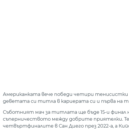
Американката вече победи четири тенисистки от 
деветата си титла в кариерата си и първа на тв
Съботният мач за титлата ще бъде 15-и финал на
съперничеството между добрите приятелки. Те има
четвъртфиналите в Сан Диего през 2022-а, а Кий