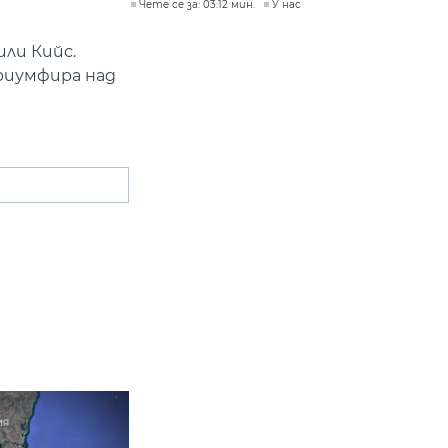
Чете се за: 03:12 мин.
У нас
ли Кийс.
триумфира над