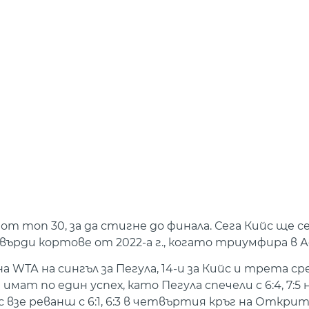
топ 30, за да стигне до финала. Сега Кийс ще се
ърди кортове от 2022-а г., когато триумфира в А
 WТА на сингъл за Пегула, 14-и за Кийс и трета с
т по един успех, като Пегула спечели с 6:4, 7:5 
с взе реванш с 6:1, 6:3 в четвъртия кръг на Откр