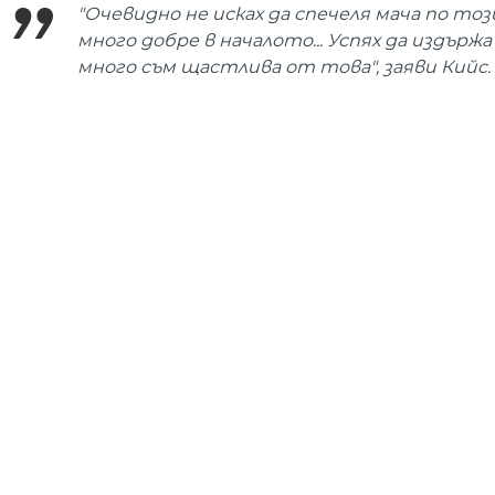
"Очевидно не исках да спечеля мача по този
много добре в началото... Успях да издържа
много съм щастлива от това", заяви Кийс.