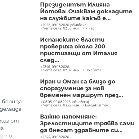
Президентът Илияна
Йотова: Очаквам докладите
на службите какъв е...
10:18, 09.08.2026 (обновена)
Чете се за: 02:50 мин.
У нас
Испанските власти
провериха около 200
пристигащи от Италия
след...
13:01, 09.08.2026
Чете се за: 02:02 мин.
По света
Иран и Оман са близо до
споразумение за нов
временен маршрут през...
 бори за
08:05, 09.08.2026 (обновена)
Чете се за: 03:22 мин.
Близък изток
делаида.
Важно напомняне:
реща от
Зрелостниците трябва сами
на
да внесат здравните си...
итото
12:27, 09.08.2026