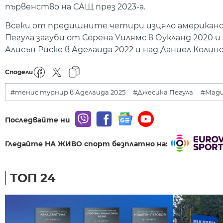
първенство на САЩ през 2023-а.
Всеки от предишните четири изцяло американски
Пегула загуби от Серена Уилямс в Оукланд 2020 
Алисън Риске в Аделаида 2022 и над Даниел Колинс
Сподели
#тенис турнир в Аделаида 2025
#Джесика Пегула
#Мади
Последвайте ни
Гледайте НА ЖИВО спорт безплатно на:
ТОП 24