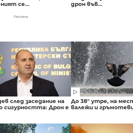
ният се...
дрон във...
Реклама
ев след заседание на
До 38° утре, на мес
о сигурността: Дрон е
валежи и гръмотев