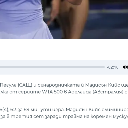
-02:10
M
Пегула (САЩ) и сънародничката й Мадисън Кийс ще
ка от сериите WТА 500 в Аделаида (Австралия) с
6(4), 6:3 за 89 минути игра. Мадисън Кийс елимини
отказа в третия сет заради травма на коремен мускул