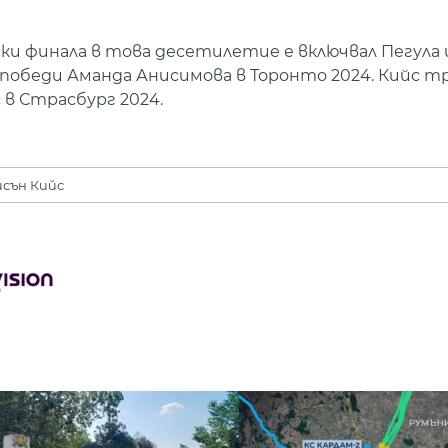
 финала в това десетилетие е включвал Пегула и
и победи Аманда Анисимова в Торонто 2024. Кийс 
 в Страсбург 2024.
сън Кийс