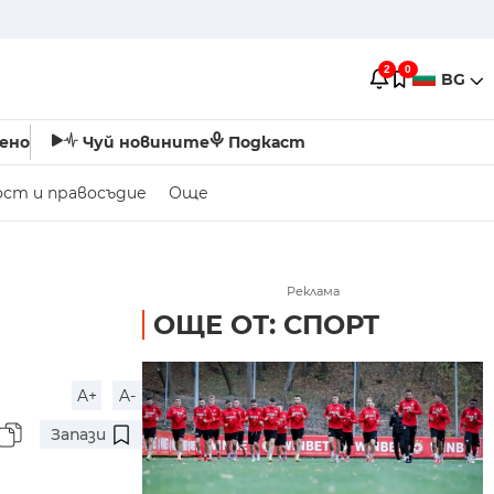
2
0
BG
ено
Чуй новините
Подкаст
ост и правосъдие
Още
Реклама
ОЩЕ ОТ: СПОРТ
A+
A-
Запази