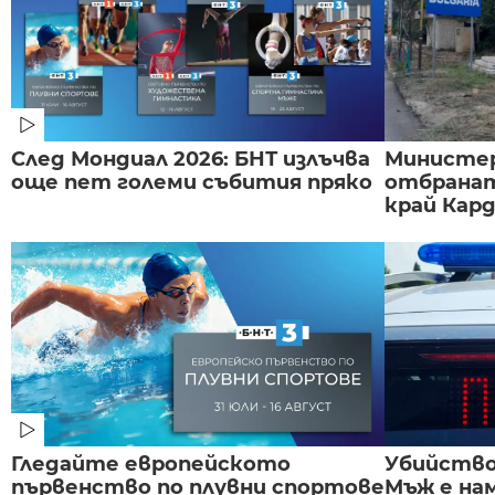
След Мондиал 2026: БНТ излъчва
Министе
още пет големи събития пряко
отбранат
край Карда
Гледайте европейското
Убийство 
първенство по плувни спортове
Мъж е на