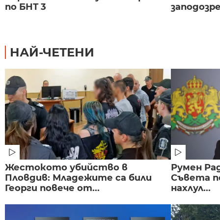
по БНТ 3
заподозре
НАЙ-ЧЕТЕНИ
Жестокото убийство в
Румен Рад
Пловдив: Младежите са били
Съвета п
Георги повече от...
нахлул...