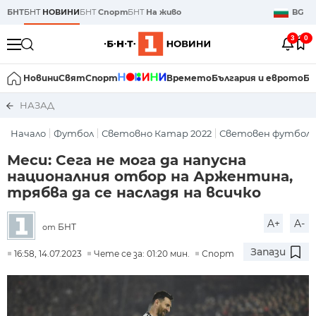
БНТ
БНТ
НОВИНИ
БНТ
Спорт
БНТ
На живо
BG
3
0
Новини
Свят
Спорт
Времето
България и еврото
Би
НАЗАД
Начало
Футбол
Световно Катар 2022
Световен футбол
Меси: Сега не мога да напусна
националния отбор на Аржентина,
трябва да се насладя на всичко
A+
A-
БНТ
от
Запази
16:58, 14.07.2023
Чете се за: 01:20 мин.
Спорт