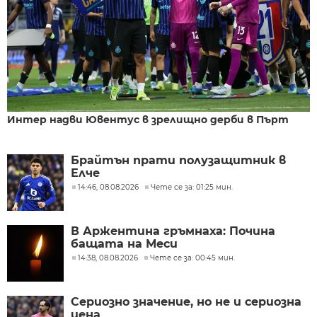
Интер надви Ювентус в зрелищно дерби в Пърт
Брайтън прати полузащитник в
Елче
14:46, 08.08.2026
Чете се за: 01:25 мин.
В Аржентина гръмнаха: Почина
бащата на Меси
14:38, 08.08.2026
Чете се за: 00:45 мин.
Сериозно значение, но не и сериозна
цена