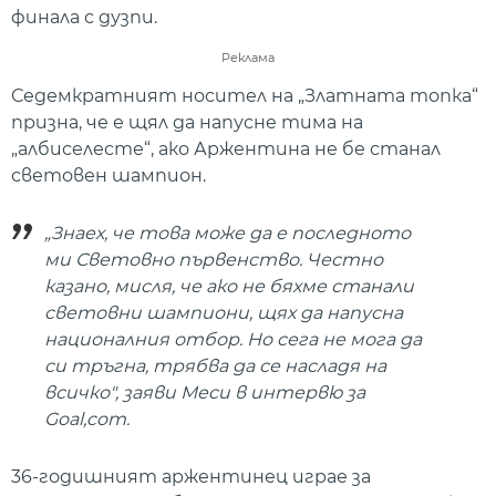
финала с дузпи.
Реклама
Седемкратният носител на „Златната топка“
призна, че е щял да напусне тима на
„албиселесте“, ако Аржентина не бе станал
световен шампион.
„Знаех, че това може да е последното
ми Световно първенство. Честно
казано, мисля, че ако не бяхме станали
световни шампиони, щях да напусна
националния отбор. Но сега не мога да
си тръгна, трябва да се насладя на
всичко", заяви Меси в интервю за
Goal,com.
36-годишният аржентинец играе за