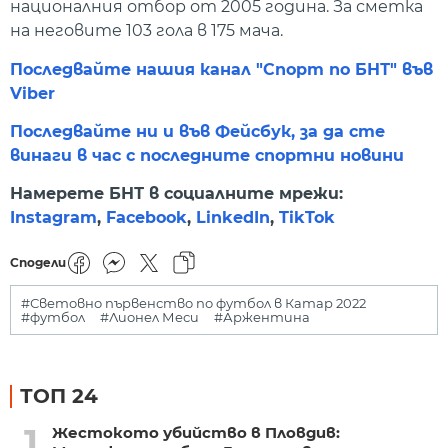
националния отбор от 2005 година. За сметка
на неговите 103 гола в 175 мача.
Последвайте нашия канал "Спорт по БНТ" във
Viber
Последвайте ни и във Фейсбук, за да сте
винаги в час с последните спортни новини
Намерете БНТ в социалните мрежи:
Instagram
,
Facebook
,
LinkedIn
,
TikTok
Сподели
#Световно първенство по футбол в Катар 2022
#футбол
#Лионел Меси
#Аржентина
ТОП 24
1
Жестокото убийство в Пловдив: