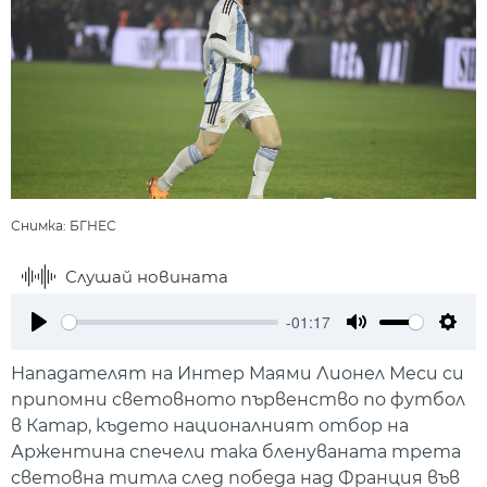
Снимка: БГНЕС
Слушай новината
-01:17
Play
Mute
Setti
Нападателят на Интер Маями Лионел Меси си
припомни световното първенство по футбол
в Катар, където националният отбор на
Аржентина спечели така бленуваната трета
световна титла след победа над Франция във