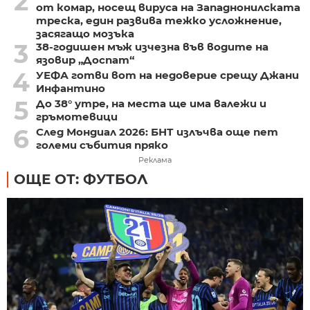
2
от комар, носещ вируса на Западнонилската
треска, един развива тежко усложнение,
засягащо мозъка
3
38-годишен мъж изчезна във водите на
язовир „Доспат“
4
УЕФА готви вот на недоверие срещу Джани
Инфантино
5
До 38° утре, на места ще има валежи и
гръмотевици
6
След Мондиал 2026: БНТ излъчва още пет
големи събития пряко
Реклама
ОЩЕ ОТ: ФУТБОЛ