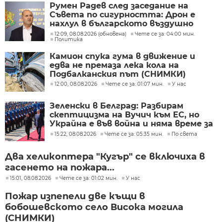
Румен Радев след заседание на
Съвета по сигурността: Дрон е
нахлул в българското въздушно
пространство
12:09, 08.08.2026 (обновена)
Чете се за: 04:00 мин.
Политика
Камион спука гума в движение и
едва не премаза лека кола на
Подбалканския път (СНИМКИ)
12:00, 08.08.2026
Чете се за: 01:07 мин.
У нас
Зеленски в Белград: Разбирам
скептицизма на Вучич към ЕС, но
Украйна е във война и няма време за
скептицизъм
15:22, 08.08.2026
Чете се за: 05:35 мин.
По света
Два хеликоптера "Кугър" се включиха в
гасенето на пожара...
15:01, 08.08.2026
Чете се за: 01:02 мин.
У нас
Пожар изпепели две къщи в
бобошевското село Висока могила
(СНИМКИ)