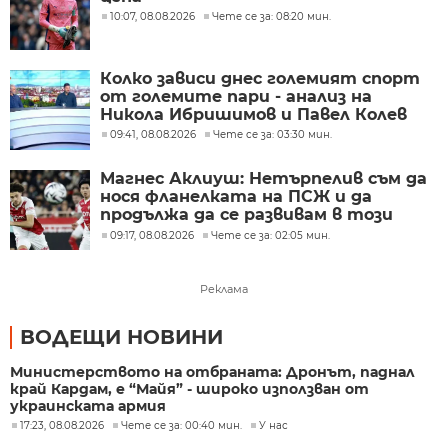
10:07, 08.08.2026
Чете се за: 08:20 мин.
Колко зависи днес големият спорт
от големите пари - анализ на
Никола Ибришимов и Павел Колев
09:41, 08.08.2026
Чете се за: 03:30 мин.
Магнес Аклиуш: Нетърпелив съм да
нося фланелката на ПСЖ и да
продължа да се развивам в този
велик клуб
09:17, 08.08.2026
Чете се за: 02:05 мин.
Реклама
ВОДЕЩИ НОВИНИ
Министерството на отбраната: Дронът, паднал
край Кардам, е “Майя” - широко използван от
украинската армия
17:23, 08.08.2026
Чете се за: 00:40 мин.
У нас