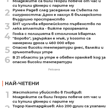
Младежите са били Георги повече от час и
си купили дюнери с парите му
2
Румен Радев след заседание на Съвета по
сигурността: Дрон е нахлул в българското
въздушно пространство
3
БНТ излъчва европейското първенство по
лека атлетика - вижте програмата
4
Гонка с полицията в столичния квартал
"Борово", задържан е мъж, у когото са
намерени дрога и 460 000 евро
5
Опасно високи температури днес, валежи и
гръмотевици утре
6
В 21 области за утре е обявен оранжев код за
опасно високи температури
Реклама
НАЙ-ЧЕТЕНИ
1
Жестокото убийство в Пловдив:
Младежите са били Георги повече от час и
си купили дюнери с парите му
Тодор Кантарджиев: Ако 200 души са ухапани