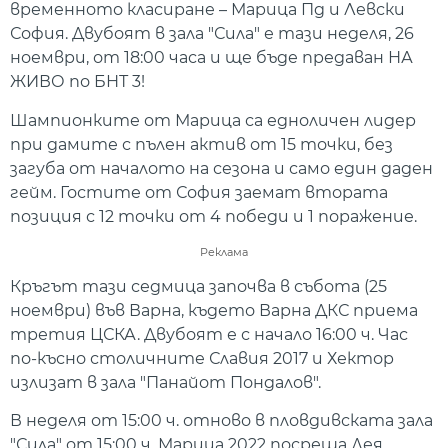
временното класиране – Марица Пд и Левски
София. Двубоят в зала "Сила" е тази неделя, 26
ноември, от 18:00 часа и ще бъде предаван НА
ЖИВО по БНТ 3!
Шампионките от Марица са едноличен лидер
при дамите с пълен актив от 15 точки, без
загуба от началото на сезона и само един даден
гейм. Гостите от София заемат втората
позиция с 12 точки от 4 победи и 1 поражение.
Реклама
Кръгът тази седмица започва в събота (25
ноември) във Варна, където Варна ДКС приема
третия ЦСКА. Двубоят е с начало 16:00 ч. Час
по-късно столичните Славия 2017 и Хектор
излизат в зала "Панайот Пондалов".
В неделя от 15:00 ч. отново в пловдивската зала
"Сила" от 15:00 ч. Марица 2022 посреща Дея