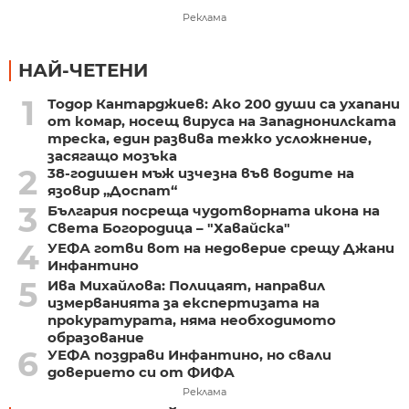
Реклама
НАЙ-ЧЕТЕНИ
1
Тодор Кантарджиев: Ако 200 души са ухапани
от комар, носещ вируса на Западнонилската
треска, един развива тежко усложнение,
засягащо мозъка
2
38-годишен мъж изчезна във водите на
язовир „Доспат“
3
България посреща чудотворната икона на
Света Богородица – "Хавайска"
4
УЕФА готви вот на недоверие срещу Джани
Инфантино
5
Ива Михайлова: Полицаят, направил
измерванията за експертизата на
прокуратурата, няма необходимото
образование
6
УЕФА поздрави Инфантино, но свали
доверието си от ФИФА
Реклама