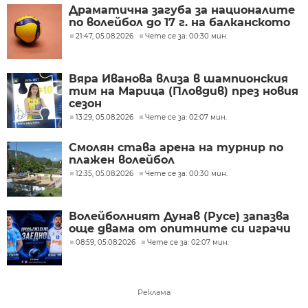
Драматична загуба за националите
по волейбол до 17 г. на балканското
21:47, 05.08.2026
Чете се за: 00:30 мин.
Вяра Иванова влиза в шампионския
тим на Марица (Пловдив) през новия
сезон
13:29, 05.08.2026
Чете се за: 02:07 мин.
Смолян става арена на турнир по
плажен волейбол
12:35, 05.08.2026
Чете се за: 00:30 мин.
Волейболният Дунав (Русе) запазва
още двама от опитните си играчи
08:59, 05.08.2026
Чете се за: 02:07 мин.
Реклама