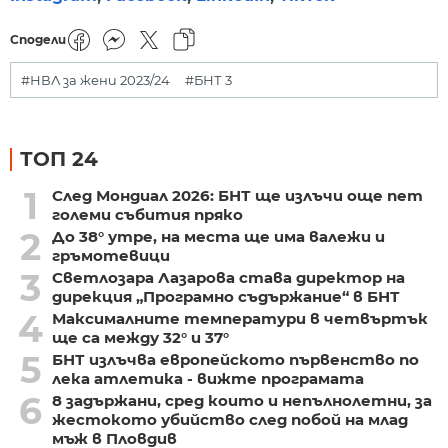
Сподели
#НВЛ за жени 2023/24
#БНТ 3
ТОП 24
1
След Мондиал 2026: БНТ ще излъчи още пет
големи събития пряко
2
До 38° утре, на места ще има валежи и
гръмотевици
3
Светлозара Лазарова става директор на
дирекция „Програмно съдържание“ в БНТ
4
Максималните температури в четвъртък
ще са между 32° и 37°
5
БНТ излъчва европейското първенство по
лека атлетика - вижте програмата
6
8 задържани, сред които и непълнолетни, за
жестокото убийство след побой на млад
мъж в Пловдив