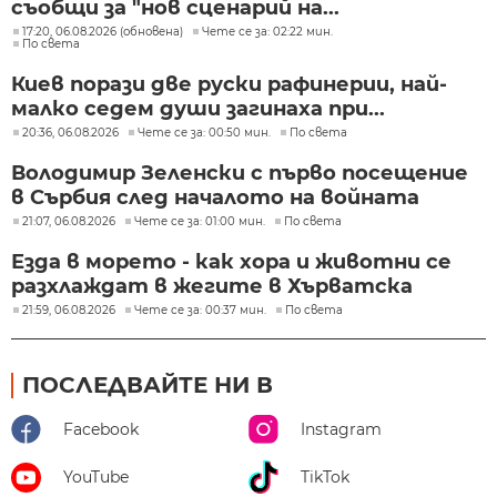
съобщи за "нов сценарий на...
17:20, 06.08.2026 (обновена)
Чете се за: 02:22 мин.
По света
Киев порази две руски рафинерии, най-
малко седем души загинаха при...
20:36, 06.08.2026
Чете се за: 00:50 мин.
По света
Володимир Зеленски с първо посещение
в Сърбия след началото на войната
21:07, 06.08.2026
Чете се за: 01:00 мин.
По света
Езда в морето - как хора и животни се
разхлаждат в жегите в Хърватска
21:59, 06.08.2026
Чете се за: 00:37 мин.
По света
ПОСЛЕДВАЙТЕ НИ В
Facebook
Instagram
YouTube
TikTok