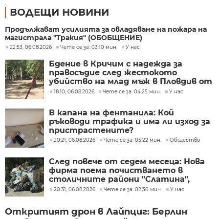
ВОДЕЩИ НОВИНИ
Продължават усилията за овладяване на пожара на
магистрала "Тракия" (ОБОБЩЕНИЕ)
22:53, 06.08.2026
Чете се за: 03:10 мин.
У нас
Бдение в Кричим с надежда за
правосъдие след жестокото
убийство на млад мъж в Пловдив от
тийнейджъри
18:10, 06.08.2026
Чете се за: 04:25 мин.
У нас
В капана на фентанила: Кой
ръководи трафика и има ли изход за
пристрастените?
20:21, 06.08.2026
Чете се за: 05:22 мин.
Общество
След повече от седем месеца: Нова
фирма поема почистването в
столичните райони "Слатина",
"Подуяне" и "Изгрев"
20:31, 06.08.2026
Чете се за: 02:30 мин.
У нас
Откритият дрон в Лайпциг: Берлин