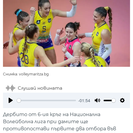
Снимка: volleymaritza.bg
Слушай новината
-01:54
Play
Mute
Setti
Дербито от 6-ия кръг на Национална
Волейболна лига при дамите ще
противопостави първите два отбора във