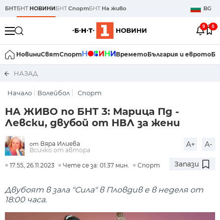
БНТ
БНТ
НОВИНИ
БНТ
Спорт
БНТ
На живо
BG
9
0
Новини
Свят
Спорт
Времето
България и еврото
Би
НАЗАД
Начало
Волейбол
Спорт
НА ЖИВО по БНТ 3: Марица Пд -
Левски, двубой от НВЛ за жени
Вяра Илиева
A+
A-
от
Всичко от автора
Запази
17:55, 26.11.2023
Чете се за: 01:37 мин.
Спорт
Двубоят в зала "Сила" в Пловдив е в неделя от
18:00 часа.