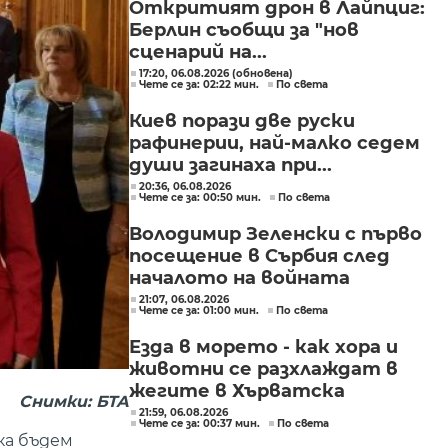
Откритият дрон в Лайпциг:
Берлин съобщи за "нов
сценарий на...
17:20, 06.08.2026 (обновена)
Чете се за: 02:22 мин.
По света
Киев порази две руски
рафинерии, най-малко седем
души загинаха при...
20:36, 06.08.2026
Чете се за: 00:50 мин.
По света
Володимир Зеленски с първо
посещение в Сърбия след
началото на войната
21:07, 06.08.2026
Чете се за: 01:00 мин.
По света
Езда в морето - как хора и
животни се разхлаждат в
жегите в Хърватска
Снимки: БТА
21:59, 06.08.2026
Чете се за: 00:37 мин.
По света
ка бъдем