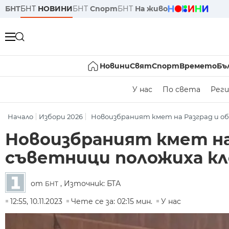
БНТ
БНТ
НОВИНИ
БНТ
Спорт
БНТ
На живо
Новини
Свят
Спорт
Времето
Бъ
У нас
По света
Реги
Начало
Избори 2026
Новоизбраният кмет на Разград и об
Новоизбраният кмет на
съветници положиха к
от
, Източник: БТА
БНТ
12:55, 10.11.2023
Чете се за: 02:15 мин.
У нас