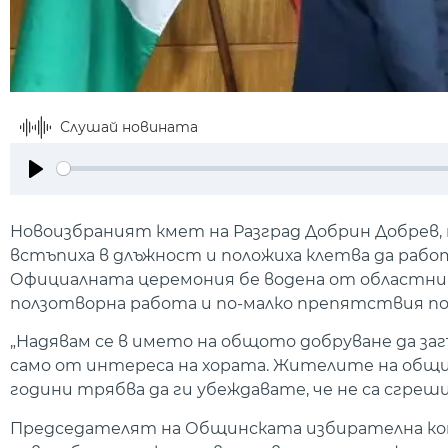
Слушай новината
Play
Новоизбраният кмет на Разград Добрин Добрев,
встъпиха в длъжност и положиха клетва да раб
Официалната церемония бе водена от областния
ползотворна работа и по-малко препятствия п
„Надявам се в името на общото добруване да з
само от интереса на хората. Жителите на общи
години трябва да ги убеждавате, че не са сгреш
Председателят на Общинската избирателна ком