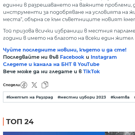
единни в разрешаването на важните проблеми, 
инструменти за подобряване на условията на 
места“, обърна се към съветниците новият кме
Той призова всички избраници в местния парла
години в името на благото на всеки един жител 
Чуйте последните новини, където и да сте!
Последвайте ни във
Facebook
и
Instagram
Следете и канала на БНТ в YouTube
Вече може да ни гледате и в
TikTok
Сподели
#кметът на Разград
#местни избори 2023
#клетва
ТОП 24