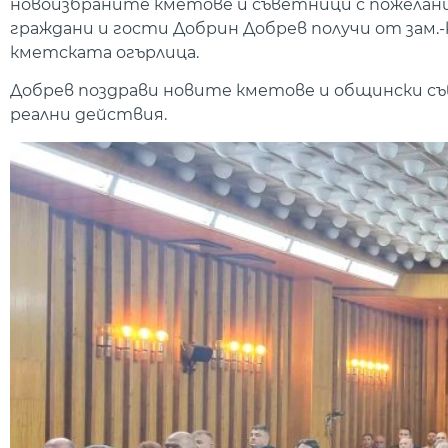
новоизбраните кметове и съветници с пожелани
граждани и гости Добрин Добрев получи от зам.-
кметската огърлица.
Добрев поздрави новите кметове и общински съв
реални действия.