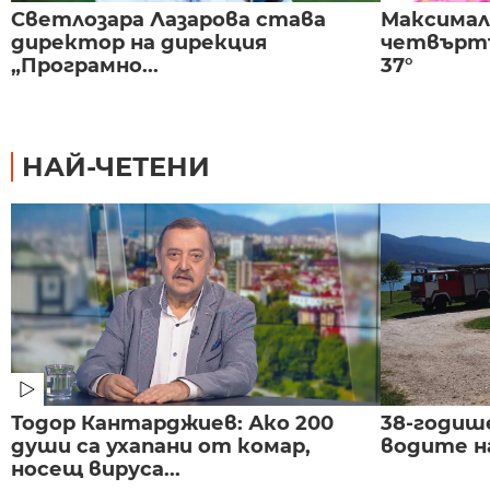
Светлозара Лазарова става
Максима
директор на дирекция
четвъртъ
„Програмно...
37°
НАЙ-ЧЕТЕНИ
Тодор Кантарджиев: Ако 200
38-годиш
души са ухапани от комар,
водите н
носещ вируса...