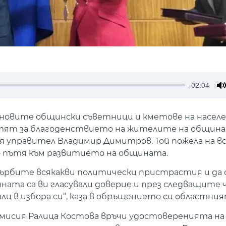
-02:04
M
 новите общински съветници и кметове на насел
отят за благоденствието на жителите на община
 управител Владимир Димитров. Той пожела на в
о пътя към развитието на общината.
агърбите всякакви политически пристрастия и да
ната са ви гласували доверие и през следващите
или в избора си“, каза в обръщението си областни
исия Ралица Костова връчи удостоверенията на