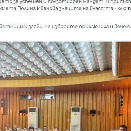
ето за успешен и ползотворен мандат. В присъс
кмета Полина Иванова знаците на властта - ключъ
етници и заяви, че изборите приключиха и вече е 