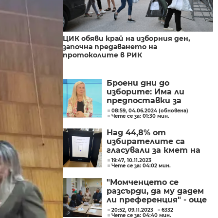
ЦИК обяви край на изборния ден,
започна предаването на
протоколите в РИК
Броени дни до
изборите: Има ли
предпоставки за
повече грешки в
08:59, 04.06.2024 (обновена)
Чете се за: 01:30 мин.
протоколите
Над 44,8% от
избирателите са
гласували за кмет на
община с машина на
19:47, 10.11.2023
Чете се за: 04:02 мин.
балотажа
"Момченцето се
разсърди, да му дадем
ли преференция" - още
скандални дописвания
20:52, 09.11.2023
6332
Чете се за: 04:40 мин.
на бюлетини