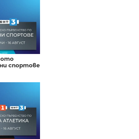
кото
вни спортове