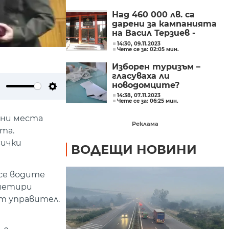
Над 460 000 лв. са
дарени за кампанията
на Васил Терзиев -
вижте колко са
14:30, 09.11.2023
Чете се за: 02:05 мин.
получили другите
участници на вота
Изборен туризъм –
гласуваха ли
новодомците?
ute
Settings
14:38, 07.11.2023
Чете се за: 06:25 мин.
ени места
Реклама
та.
сички
ВОДЕЩИ НОВИНИ
 се водите
 четири
ят управител.