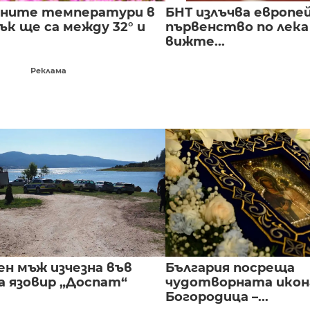
лните температури в
БНТ излъчва европе
к ще са между 32° и
първенство по лека
вижте...
Реклама
ен мъж изчезна във
България посреща
а язовир „Доспат“
чудотворната икон
Богородица –...