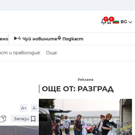
0
0
BG
ено
Чуй новините
Подкаст
ост и правосъдие
Още
Реклама
ОЩЕ ОТ: РАЗГРАД
A+
A-
Запази