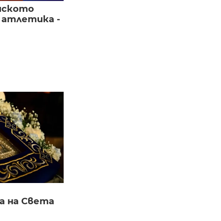
йското
 атлетика -
а на Света