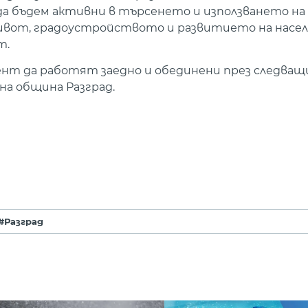
да бъдем активни в търсенето и използването на
живот, градоустройството и развитието на насе
т.
мент да работят заедно и обединени през следва
на община Разград.
#Разград