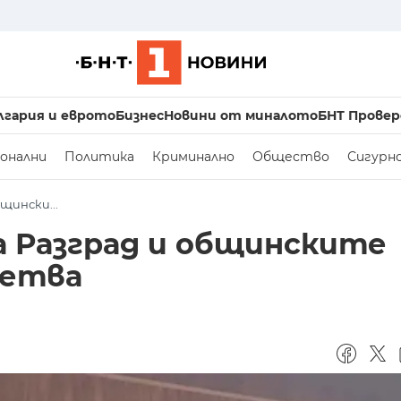
лгария и еврото
Бизнес
Новини от миналото
БНТ Провер
онални
Политика
Криминално
Общество
Сигурн
щински...
 Разград и общинските
летва