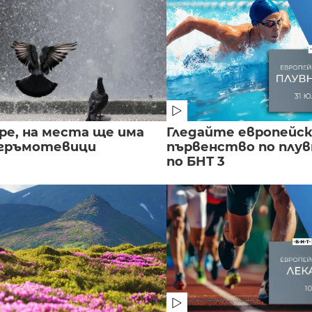
ре, на места ще има
Гледайте европейс
 гръмотевици
първенство по плу
по БНТ 3