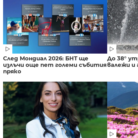
След Мондиал 2026: БНТ ще
До 38° ут
излъчи още пет големи събития
валежи и
пряко