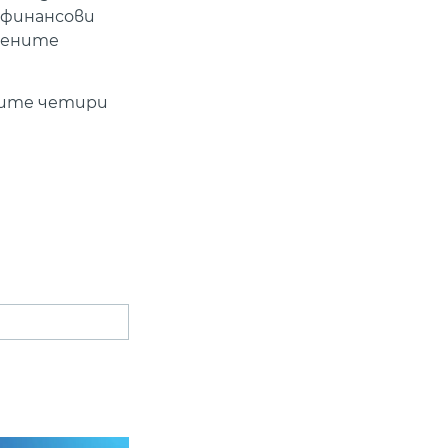
 финансови
лените
щите четири