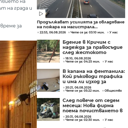
твието на
т на града и
Продължават усилията за овладяване
време за
на пожара на магистрала...
22:53, 06.08.2026
Чете се за: 03:10 мин.
У нас
Бдение в Кричим с
надежда за правосъдие
след жестокото
убийство на млад мъж
18:10, 06.08.2026
Чете се за: 04:25 мин.
У нас
в Пловдив от
тийнейджъри
В капана на фентанила:
Кой ръководи трафика
и има ли изход за
пристрастените?
20:21, 06.08.2026
Чете се за: 05:22 мин.
Общество
След повече от седем
месеца: Нова фирма
поема почистването в
столичните райони
20:31, 06.08.2026
Чете се за: 02:30 мин.
У нас
"Слатина", "Подуяне" и
"Изгрев"