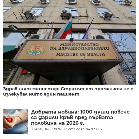
Здравният министър: Страхът от промяната не е
излекувал нито един пациент
Добрата новина: 1000 души повече
са дарили кръв през първата
половина на 2026 г.
14:50, 06.08.2026
Чете се за: 04:07 мин.