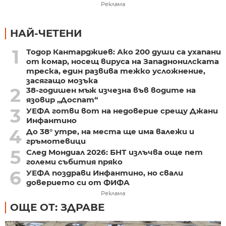
Реклама
НАЙ-ЧЕТЕНИ
1
Тодор Кантарджиев: Ако 200 души са ухапани
от комар, носещ вируса на Западнонилската
треска, един развива тежко усложнение,
засягащо мозъка
2
38-годишен мъж изчезна във водите на
язовир „Доспат“
3
УЕФА готви вот на недоверие срещу Джани
Инфантино
4
До 38° утре, на места ще има валежи и
гръмотевици
5
След Мондиал 2026: БНТ излъчва още пет
големи събития пряко
6
УЕФА поздрави Инфантино, но свали
доверието си от ФИФА
Реклама
ОЩЕ ОТ: ЗДРАВЕ