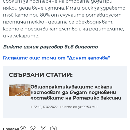
срокът за поставяне на втората доза при
някои деца вече изтича. Има и риск за здравето,
тъй като при 80% от случаите ротавирусът
протича тежко - децата се обезводняват,
което е предизвикателство и за родителите,
и за лекарите.
Вижте целия разговор във видеото
Гледайте още теми от "Денят започва"
СВЪРЗАНИ СТАТИИ:
Общопрактикуващите лекари
настояват да бъдат подновени
доставките на Ротарикс ваксини
22:42, 17.02.2022
Чете се за: 00:50 мин.
Сподели