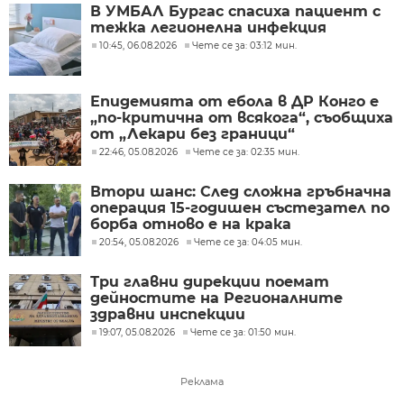
В УМБАЛ Бургас спасиха пациент с
тежка легионелна инфекция
10:45, 06.08.2026
Чете се за: 03:12 мин.
Епидемията от ебола в ДР Конго е
„по-критична от всякога“, съобщиха
от „Лекари без граници“
22:46, 05.08.2026
Чете се за: 02:35 мин.
Втори шанс: След сложна гръбначна
операция 15-годишен състезател по
борба отново е на крака
20:54, 05.08.2026
Чете се за: 04:05 мин.
Три главни дирекции поемат
дейностите на Регионалните
здравни инспекции
19:07, 05.08.2026
Чете се за: 01:50 мин.
Реклама