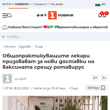
БНТ
БНТ
НОВИНИ
БНТ
Спорт
БНТ
На живо
BG
6
0
Новини
Свят
Спорт
Времето
България и еврото
Би
НАЗАД
Начало
Здраве
Още
Общопрактикуващите лекари
призовават за нови доставки на
ваксината срещу ротавирус
A+
A-
БНТ
от
Запази
07:18, 18.02.2022
Чете се за: 01:47 мин.
Още