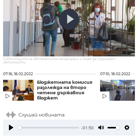
Субтитрите са автоматично генерирани и може да съдържат
неточности.
07:16, 18.02.2022
07:10, 18.02.2022
Бюджетната комисия
разглежда на второ
четене държавния
бюджет
Слушай новината
-01:50
Play
Mute
Setti