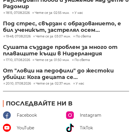
Радомир
18:15, 07.08.2026
Чете се за: 02:55 мин.
У нас
Под стрес, свързан с образованието, е
бил ученикът, застрелял осем...
19:48, 07.08.2026
Чете се за: 03:07 мин.
По света
Сушата създаде проблем за много от
плаващите къщи в Нидерландия
17:10, 07.08.2026
Чете се за: 01:50 мин.
По света
От "ловци на педофили" до жестоки
убийци: Кога децата се...
20:10, 07.08.2026
Чете се за: 02:37 мин.
У нас
ПОСЛЕДВАЙТЕ НИ В
Facebook
Instagram
YouTube
TikTok