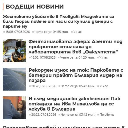
ВОДЕЩИ НОВИНИ
Жестокото убийство в Пловдив: Младежите са
били Георги повече от час и си купили дюнери с
парите му
18:08, 07.08.2026
Чете се за: 04:55 мин.
У нас
Фентаниловата афера: Агенти под
прикритие стигнаха до
лабораторията във „Факултета“
18:02, 07.08.2026
Чете се за: 04:20 мин.
У нас
Рекорден износ на ток: Парковете с
батерии правят България лидер на
пазара
20:28, 07.08.2026
Чете се за: 05:42 мин.
У нас
И след медицинско заключение: Пак
отказаха на Ива Михайлова да се
лекува в България
20:22, 07.08.2026
Чете се за: 03:42 мин.
По света
Разследват побой и унижение над дете в