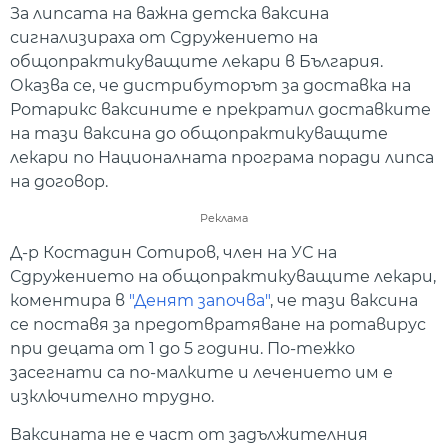
За липсата на важна детска ваксина
сигнализираха от Сдружението на
общопрактикуващите лекари в България.
Оказва се, че дистрибуторът за доставка на
Ротарикс ваксините е прекратил доставките
на тази ваксина до общопрактикуващите
лекари по Националната програма поради липса
на договор.
Реклама
Д-р Костадин Сотиров, член на УС на
Сдружението на общопрактикуващите лекари,
коментира в
"Денят започва"
, че тази ваксина
се поставя за предотвратяване на ротавирус
при децата от 1 до 5 години. По-тежко
засегнати са по-малките и лечението им е
изключително трудно.
Ваксината не е част от задължителния