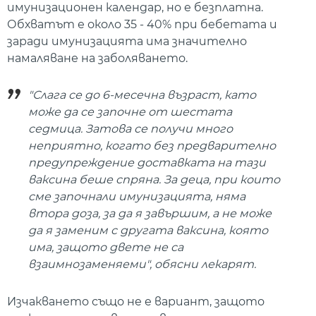
имунизационен календар, но е безплатна.
Обхватът е около 35 - 40% при бебетата и
заради имунизацията има значително
намаляване на заболяването.
"Слага се до 6-месечна възраст, като
може да се започне от шестата
седмица. Затова се получи много
неприятно, когато без предварително
предупреждение доставката на тази
ваксина беше спряна. За деца, при които
сме започнали имунизацията, няма
втора доза, за да я завършим, а не може
да я заменим с другата ваксина, която
има, защото двете не са
взаимнозаменяеми", обясни лекарят.
Изчакването също не е вариант, защото