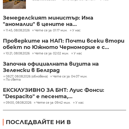
Земеделският министър: Има
"аномалии" в цените на...
11:45, 08.08.2026
Чете се за: 01:17 мин.
У нас
Проверките на НАП: Почти всеки втори
обект по Южното Черноморие е с...
10:21, 08.08.2026
Чете се за: 02:02 мин.
У нас
Започна официалната визита на
Зеленски в Белград
08:27, 08.08.2026 (обновена)
Чете се за: 04:07 мин.
По света
ЕКСКЛУЗИВНО ЗА БНТ: Луис Фонси:
"Despacito" е песента,...
09:00, 08.08.2026
Чете се за: 09:42 мин.
У нас
ПОСЛЕДВАЙТЕ НИ В