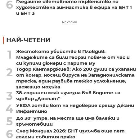
6
Гледайте световното първенство по
художествена гимнастика в ефира на БНТ 1
и БНТ 3
Реклама
НАЙ-ЧЕТЕНИ
1
Жестокото убийство в Пловдив:
Младежите са били Георги повече от час и
си купили дюнери с парите му
2
Тодор Кантарджиев: Ако 200 души са ухапани
от комар, носещ вируса на Западнонилската
треска, един развива тежко усложнение,
засягащо мозъка
3
38-годишен мъж изчезна във водите на
язовир „Доспат“
4
УЕФА готви вот на недоверие срещу Джани
Инфантино
5
До 38° утре, на места ще има валежи и
гръмотевици
6
След Мондиал 2026: БНТ излъчва още пет
големи събития пряко