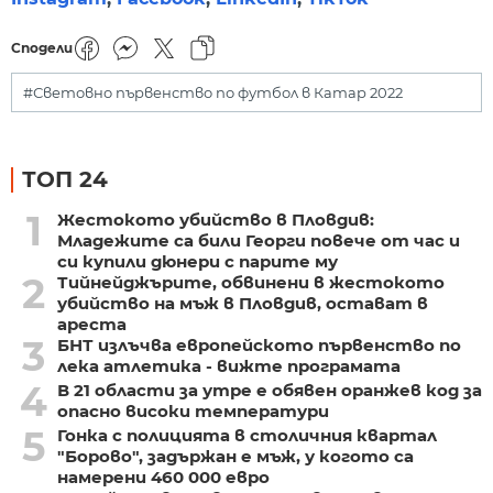
Сподели
#Световно първенство по футбол в Катар 2022
ТОП 24
1
Жестокото убийство в Пловдив:
Младежите са били Георги повече от час и
си купили дюнери с парите му
2
Тийнейджърите, обвинени в жестокото
убийство на мъж в Пловдив, остават в
ареста
3
БНТ излъчва европейското първенство по
лека атлетика - вижте програмата
4
В 21 области за утре е обявен оранжев код за
опасно високи температури
5
Гонка с полицията в столичния квартал
"Борово", задържан е мъж, у когото са
намерени 460 000 евро