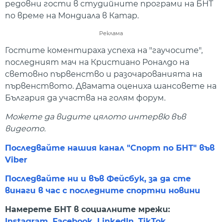
редовни гости в студийните програми на БНТ
по време на Мондиала в Катар.
Реклама
Гостите коментираха успеха на "гаучосите",
последният мач на Кристиано Роналдо на
световно първенство и разочарованията на
първенството. Двамата оцениха шансовете на
България да участва на голям форум.
Можете да видите цялото интервю във
видеото.
Последвайте нашия канал "Спорт по БНТ" във
Viber
Последвайте ни и във Фейсбук, за да сте
винаги в час с последните спортни новини
Намерете БНТ в социалните мрежи:
Instagram
,
Facebook
,
LinkedIn
,
TikTok