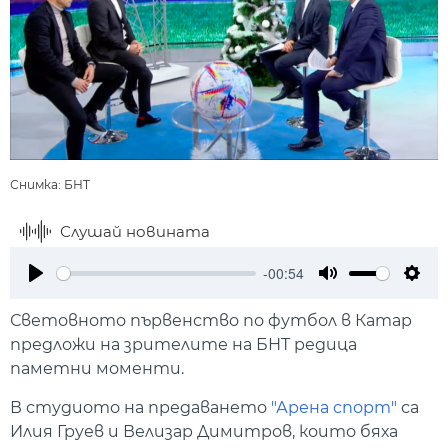
Снимка: БНТ
Слушай новината
-00:54
Play
Mute
Setti
Световното първенство по футбол в Катар
предложи на зрителите на БНТ редица
паметни моменти.
В студиото на предаването
"Арена спорт"
са
Илия Груев и Велизар Димитров, които бяха