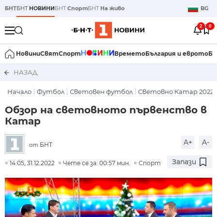
БНТ
БНТ
НОВИНИ
БНТ
Спорт
БНТ
На живо
BG
2
0
Новини
Свят
Спорт
Времето
България и еврото
Би
НАЗАД
Начало
Футбол
Световен футбол
Световно Катар 2022
Обзор на световното първенство в
Катар
A+
A-
БНТ
от
Запази
14:05, 31.12.2022
Чете се за: 00:57 мин.
Спорт