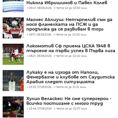
Никола Ибришимов и Павел Колев
09:41, 08.08.2026
Чете се за: 03:30 мин.
Магнес Аклиуш: Нетърпелив съм да
нося фланелката на ПСЖ и да
продължа да се развивам в този
велик клуб
09:17, 08.08.2026
Чете се за: 02:05 мин.
Локомотив Сф приема ЦСКА 1948 в
търсене на първи успех в Първа лига
08:21, 08.08.2026
Чете се за: 02:40 мин.
Лукаку е на изхода от Наполи,
Фенербахче и клубове от Саудитска
Арабия следят ситуацията
23:53, 07.08.2026
Чете се за: 01:32 мин.
Хулио Веласкес: Не сме супергерои -
всичко постигаме с много труд
23:46, 07.08.2026
Чете се за: 02:07 мин.