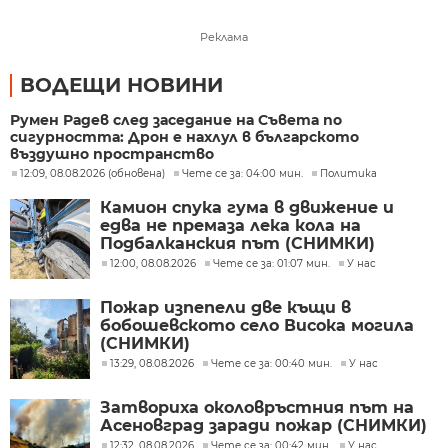
Реклама
ВОДЕЩИ НОВИНИ
Румен Радев след заседание на Съвета по
сигурността: Дрон е нахлул в българското
въздушно пространство
12:09, 08.08.2026 (обновена)
Чете се за: 04:00 мин.
Политика
Камион спука гума в движение и
едва не премаза лека кола на
Подбалканския път (СНИМКИ)
12:00, 08.08.2026
Чете се за: 01:07 мин.
У нас
Пожар изпепели две къщи в
бобошевското село Висока могила
(СНИМКИ)
13:29, 08.08.2026
Чете се за: 00:40 мин.
У нас
Затвориха околовръстния път на
Асеновград заради пожар (СНИМКИ)
12:32, 08.08.2026
Чете се за: 00:42 мин.
У нас