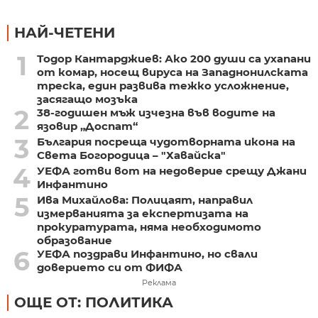
НАЙ-ЧЕТЕНИ
1
Тодор Кантарджиев: Ако 200 души са ухапани
от комар, носещ вируса на Западнонилската
треска, един развива тежко усложнение,
засягащо мозъка
2
38-годишен мъж изчезна във водите на
язовир „Доспат“
3
България посреща чудотворната икона на
Света Богородица – "Хавайска"
4
УЕФА готви вот на недоверие срещу Джани
Инфантино
5
Ива Михайлова: Полицаят, направил
измерванията за експертизата на
прокуратурата, няма необходимото
образование
6
УЕФА поздрави Инфантино, но свали
доверието си от ФИФА
Реклама
ОЩЕ ОТ: ПОЛИТИКА