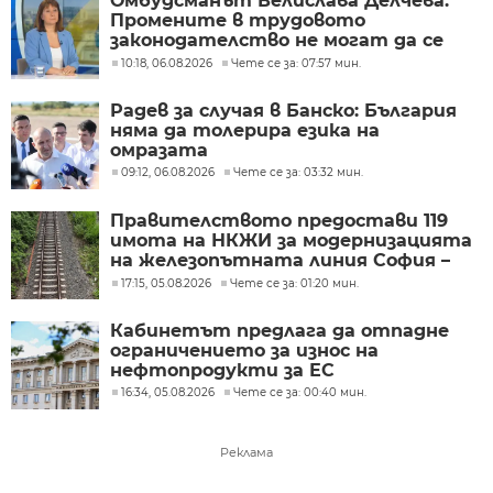
Омбудсманът Велислава Делчева:
Промените в трудовото
законодателство не могат да се
правят през бюджета
10:18, 06.08.2026
Чете се за: 07:57 мин.
Радев за случая в Банско: България
няма да толерира езика на
омразата
09:12, 06.08.2026
Чете се за: 03:32 мин.
Правителството предостави 119
имота на НКЖИ за модернизацията
на железопътната линия София –
Пловдив
17:15, 05.08.2026
Чете се за: 01:20 мин.
Кабинетът предлага да отпадне
ограничението за износ на
нефтопродукти за ЕС
16:34, 05.08.2026
Чете се за: 00:40 мин.
Реклама