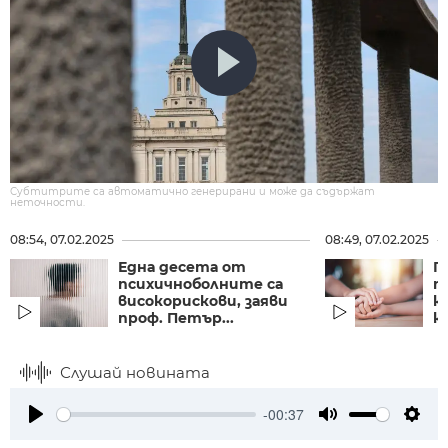
Субтитрите са автоматично генерирани и може да съдържат
неточности.
08:54, 07.02.2025
08:49, 07.02.2025
Една десета от
Г
психичноболните са
п
високорискови, заяви
к
проф. Петър...
к
Слушай новината
-00:37
Play
Mute
Setti