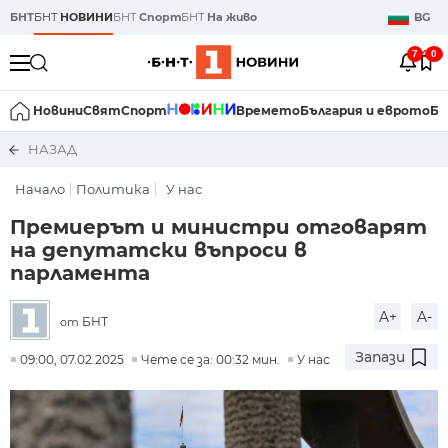
БНТ
БНТ
НОВИНИ
БНТ
Спорт
БНТ
На живо
BG
7
0
Новини
Свят
Спорт
Времето
България и еврото
Би
НАЗАД
Начало
Политика
У нас
Премиерът и министри отговарят
на депутатски въпроси в
парламента
A+
A-
БНТ
от
Запази
09:00, 07.02.2025
Чете се за: 00:32 мин.
У нас