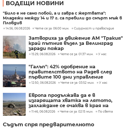
ВОДЕЩИ НОВИНИ
"Било е не само побой, а и гавра с жертвата":
Младежи между 14 и 17 г. са пребили до смърт мъж в
Пловдив
14:56, 06.08.2026
Чете се за: 06:00 мин.
Сигурност и правосъдие
Затвориха за движение АМ "Тракия"
край пътния възел за Велинград
заради пожар
15:29, 06.08.2026
Чете се за: 01:37 мин.
У нас
"Галъп": 42% одобрение на
правителството на Радев след
първите 100 дни управление
12:50, 06.08.2026
Чете се за: 03:52 мин.
У нас
Европа продължава да е в
изгарящата хватка на лятото,
захлаждане се очаква в края на
седмицата
11:46, 06.08.2026
Чете се за: 02:15 мин.
По света
Съдът спря предварителното