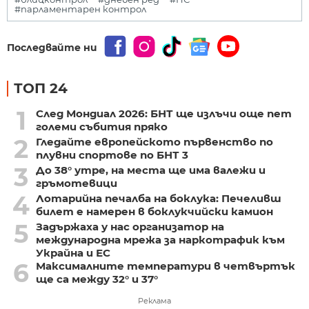
#парламентарен контрол
Последвайте ни
ТОП 24
1
След Мондиал 2026: БНТ ще излъчи още пет
големи събития пряко
2
Гледайте европейското първенство по
плувни спортове по БНТ 3
3
До 38° утре, на места ще има валежи и
гръмотевици
4
Лотарийна печалба на боклука: Печеливш
билет е намерен в боклукчийски камион
5
Задържаха у нас организатор на
международна мрежа за наркотрафик към
Украйна и ЕС
6
Максималните температури в четвъртък
ще са между 32° и 37°
Реклама