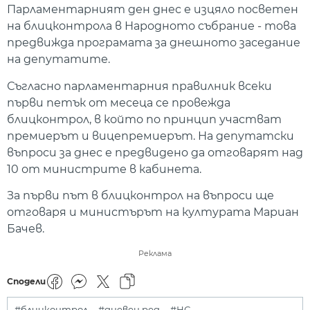
Парламентарният ден днес е изцяло посветен
на блицконтрола в Народното събрание - това
предвижда програмата за днешното заседание
на депутатите.
Съгласно парламентарния правилник всеки
първи петък от месеца се провежда
блицконтрол, в който по принцип участват
премиерът и вицепремиерът. На депутатски
въпроси за днес е предвидено да отговарят над
10 от министрите в кабинета.
За първи път в блицконтрол на въпроси ще
отговаря и министърът на културата Мариан
Бачев.
Реклама
Сподели
#блицконтрол
#дневен ред
#НС