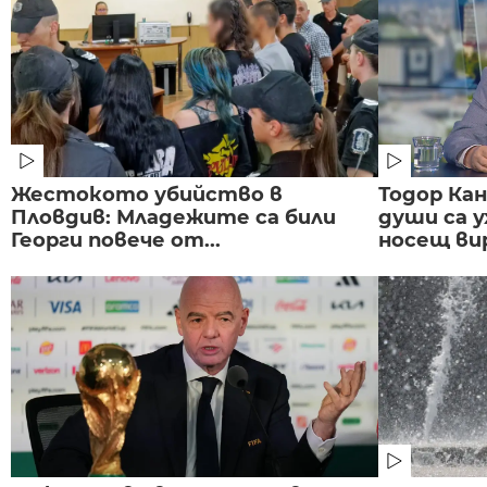
Жестокото убийство в
Тодор Ка
Пловдив: Младежите са били
души са у
Георги повече от...
носещ вир