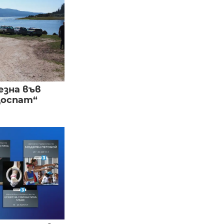
езна във
Доспат“