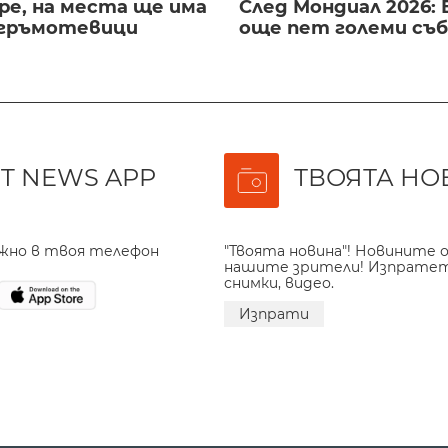
ре, на места ще има
След Мондиал 2026: 
 гръмотевици
още пет големи съ
T NEWS APP
ТВОЯТА НО
ажно в твоя телефон
"Твоята новина"! Новините о
нашите зрители! Изпрате
снимки, видео.
Изпрати