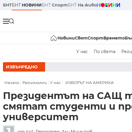
БНТ
БНТ
НОВИНИ
БНТ
Спорт
БНТ
На живо
Новини
Свят
Спорт
Времето
Бъ
У нас
По света
Реги
ИЗВЪНРЕДНО
РУМЕН РАДЕВ СЛЕД З
Начало
Регионални
У нас
ИЗБОРЪТ НА АМЕРИКА
Президентът на САЩ тр
смятат студенти и пр
университет
от
, Репортер: Али Мисанков
БНТ