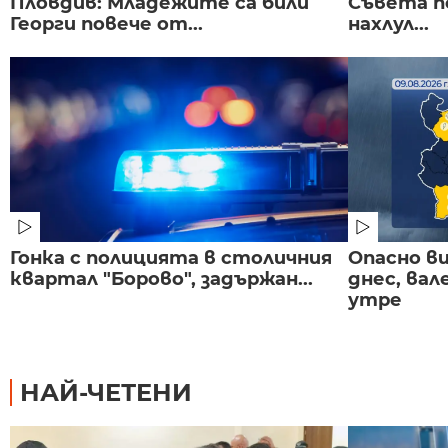
Пловдив: Младежите са били
Съвета п
Георги повече от...
нахлул...
Гонка с полицията в столичния
Опасно в
квартал "Борово", задържан...
днес, ва
утре
НАЙ-ЧЕТЕНИ