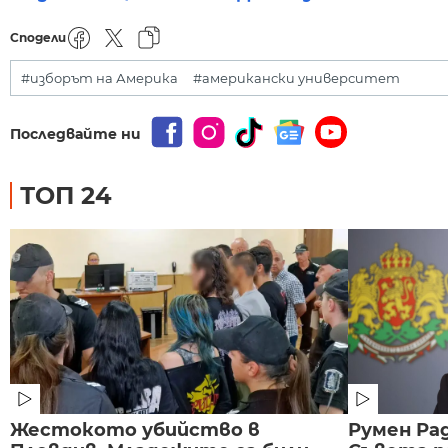
Сподели
#изборът на Америка
#американски университет
Последвайте ни
ТОП 24
Жестокото убийство в
Румен Рад