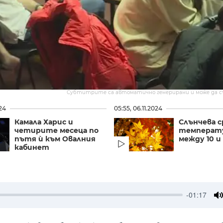
Субтитрите са автоматично генерирани и може да 
024
05:55, 06.11.2024
Камала Харис и
Слънчева с
четирите месеца по
температ
пътя ѝ към Овалния
между 10 и 
кабинет
-01:17
M