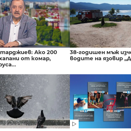
нтарджиев: Ако 200
38-годишен мъж изч
хапани от комар,
водите на язовир „
уса...