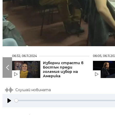
06:32, 06.11.2024
06:05, 06.11.2
Изборни страсти в
Бостън преди
големия избор на
Америка
Слушай новината
Play