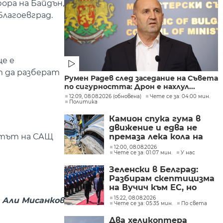
ора на Байдън,
лагоевград.
ще е
т да разберат
Румен Радев след заседание на Съвета
по сигурността: Дрон е нахлул...
12:09, 08.08.2026 (обновена)
Чете се за: 04:00 мин.
Политика
Камион спука гума в
движение и едва не
нтът на САЩ
премаза лека кола на
Подбалканския път
12:00, 08.08.2026
Чете се за: 01:07 мин.
У нас
(СНИМКИ)
Зеленски в Белград:
Разбирам скептицизма
на Вучич към ЕС, но
Украйна е във война и
15:22, 08.08.2026
 Али Мисанков
Чете се за: 05:35 мин.
По света
няма време за
скептицизъм
Два хеликоптера