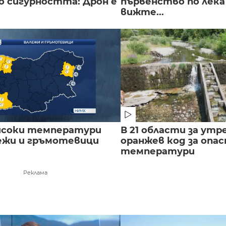
о сигурността: Дрон е
първенство по лека
вижте...
исоки температури
В 21 области за утр
лежи и гръмотевици
оранжев код за опас
температури
Реклама