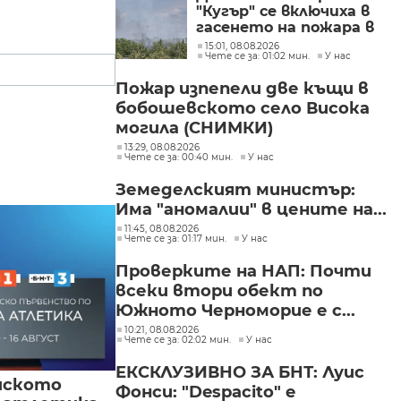
"Кугър" се включиха в
гасенето на пожара в
Асеновградско
15:01, 08.08.2026
Чете се за: 01:02 мин.
У нас
(СНИМКИ)
Пожар изпепели две къщи в
бобошевското село Висока
могила (СНИМКИ)
13:29, 08.08.2026
Чете се за: 00:40 мин.
У нас
Земеделският министър:
Има "аномалии" в цените на...
11:45, 08.08.2026
Чете се за: 01:17 мин.
У нас
Проверките на НАП: Почти
всеки втори обект по
Южното Черноморие е с...
10:21, 08.08.2026
Чете се за: 02:02 мин.
У нас
ЕКСКЛУЗИВНО ЗА БНТ: Луис
йското
Фонси: "Despacito" е