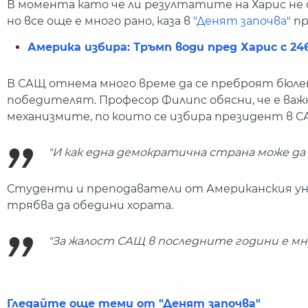
В момента като че ли резултатите на Харис не с
но все още е много рано, каза в
"Денят започва"
пр
Америка избира: Тръмп води пред Харис с 24
В САЩ отнема много време да се преброят бюлет
победителят. Професор Филипс обясни, че е в
механизмите, по които се избира президент в С
"И как една демократична страна може да
Студенти и преподаватели от Американския ун
трябва да обедини хората.
"За жалост САЩ в последните години е мн
Гледайте още теми от "Денят започва"