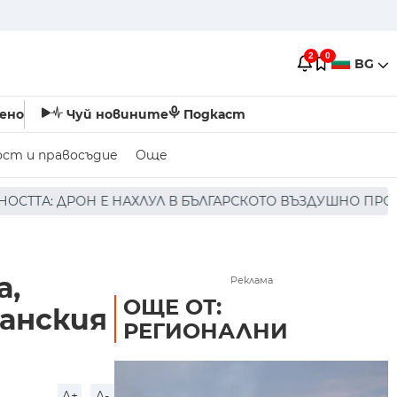
2
0
BG
ено
Чуй новините
Подкаст
ост и правосъдие
Още
В БЪЛГАРСКОТО ВЪЗДУШНО ПРОСТРАНСТВО * * * НЯМА ПО
а,
Реклама
ОЩЕ ОТ:
анския
РЕГИОНАЛНИ
A+
A-