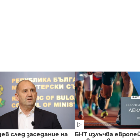
ев след заседание на
БНТ излъчва европе