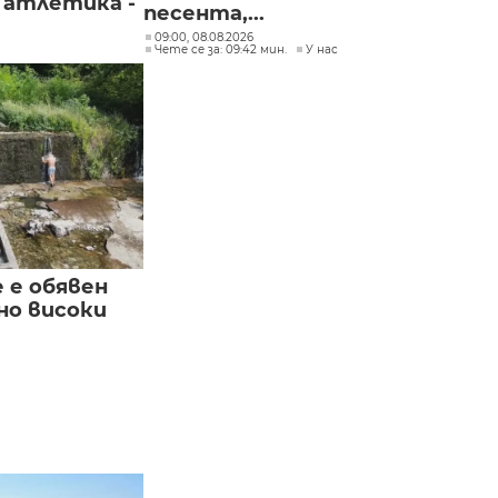
 атлетика -
песента,...
09:00, 08.08.2026
Чете се за: 09:42 мин.
У нас
е е обявен
но високи