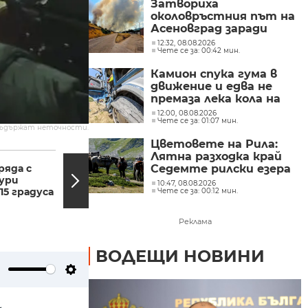
Затвориха
околовръстния път на
Асеновград заради
пожар (СНИМКИ)
12:32, 08.08.2026
Чете се за: 00:42 мин.
Камион спука гума в
движение и едва не
премаза лека кола на
Подбалканския път
12:00, 08.08.2026
Чете се за: 01:07 мин.
(СНИМКИ)
съдържат неточности.
Цветовете на Рила:
05:51, 06.11.2024
05:27,
Лятна разходка край
ряда с
Доналд Тръмп -
Седемте рилски езера
ури
шоумен на прощално
(СНИМКИ)
10:47, 08.08.2026
15 градуса
турне или държавник
Чете се за: 00:12 мин.
с визия?
Реклама
ВОДЕЩИ НОВИНИ
ute
Settings