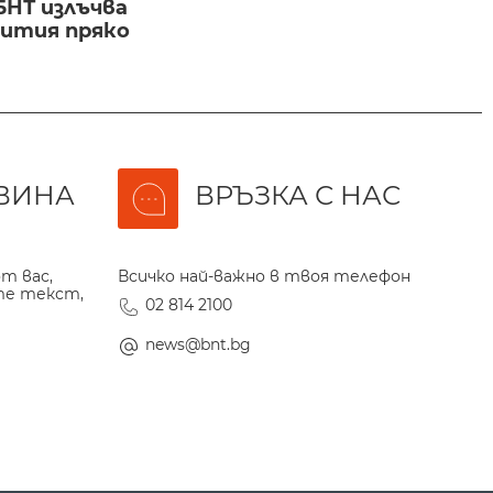
БНТ излъчва
бития пряко
ВИНА
ВРЪЗКА С НАС
т вас,
Всичко най-важно в твоя телефон
те текст,
02 814 2100
news@bnt.bg