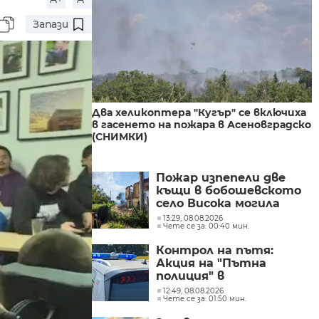
Запази
Два хеликоптера "Кугър" се включиха
в гасенето на пожара в Асеновградско
(СНИМКИ)
Пожар изпепели две
къщи в бобошевското
село Висока могила
(СНИМКИ)
13:29, 08.08.2026
Чете се за: 00:40 мин.
Контрол на пътя:
Акция на "Пътна
полиция" в
Кюстендилско
12:49, 08.08.2026
Чете се за: 01:50 мин.
(СНИМКИ)