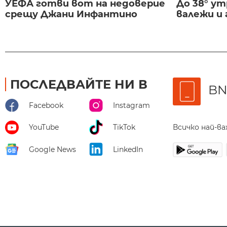
УЕФА готви вот на недоверие
До 38° ут
срещу Джани Инфантино
валежи и
ПОСЛЕДВАЙТЕ НИ В
BN
Facebook
Instagram
Всичко най-в
YouTube
TikTok
Google News
LinkedIn