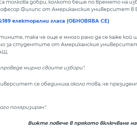
а толкова добри, колкото беше по времето на изб
офесор Филипс от Американския университет в Б
6:189 електорални гласа (ОБНОВЯВА СЕ)
ините, така че още е много рано да се каже кой 
ажно за студентите от Американския университе
АЩ.
 проведе мирно своите избори".
иверситет се обединиха около това, че президе
ого поляризиран".
Вижте повече в прякото включване на