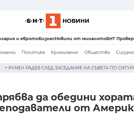
лгария и еврото
Бизнес
Новини от миналото
БНТ Провер
онални
Политика
Криминално
Общество
Сигурн
АСЕДАНИЕ НА СЪВЕТА ПО СИГУРНОСТТА: ДРОН Е НАХЛУЛ 
ябва да обедини хорат
еподаватели от Америк