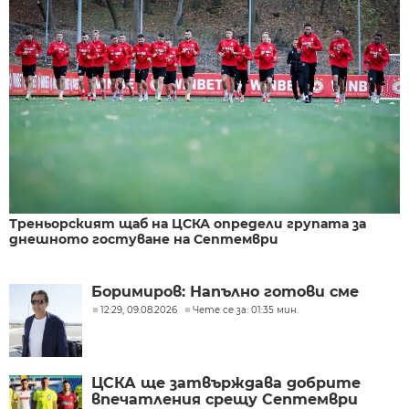
Треньорският щаб на ЦСКА определи групата за
днешното гостуване на Септември
Боримиров: Напълно готови сме
12:29, 09.08.2026
Чете се за: 01:35 мин.
ЦСКА ще затвърждава добрите
впечатления срещу Септември