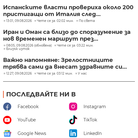
Испанските власти провериха около 200
пристигащи от Италия след...
13:01, 09.08.2026
Чете се за: 02:02 мин.
По света
Иран и Оман са близо до споразумение за
нов временен маршрут през...
08:05, 09.08.2026 (обновена)
Чете се за: 03:22 мин.
Близък изток
Важно напомняне: Зрелостниците
трябва сами да внесат здравните си...
12:27, 09.08.2026
Чете се за: 03:12 мин.
У нас
ПОСЛЕДВАЙТЕ НИ В
Facebook
Instagram
YouTube
TikTok
Google News
LinkedIn