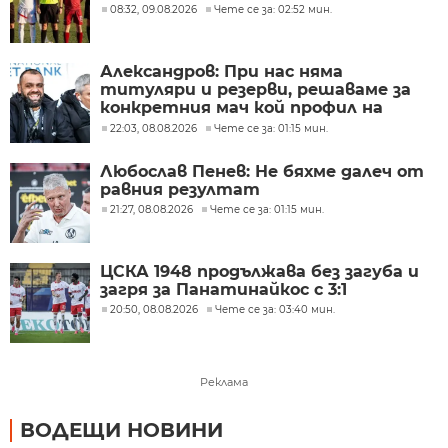
08:32, 09.08.2026
Чете се за: 02:52 мин.
Александров: При нас няма
титуляри и резерви, решаваме за
конкретния мач кой профил на
футболисти ни е нужен
22:03, 08.08.2026
Чете се за: 01:15 мин.
Любослав Пенев: Не бяхме далеч от
равния резултат
21:27, 08.08.2026
Чете се за: 01:15 мин.
ЦСКА 1948 продължава без загуба и
загря за Панатинайкос с 3:1
20:50, 08.08.2026
Чете се за: 03:40 мин.
Реклама
ВОДЕЩИ НОВИНИ