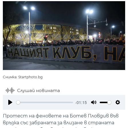
Снимка: Startphoto.bg
Слушай новината
-01:15
Play
Mute
Setti
Протест на феновете на Ботев Пловдив във
връзка със забраната за влизане в страната