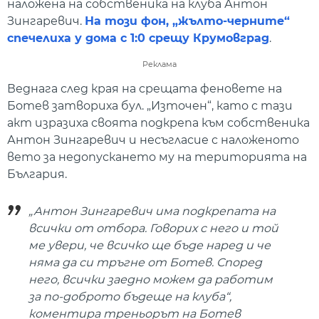
наложена на собственика на клуба Антон
Зингаревич.
На този фон, „жълто-черните“
спечелиха у дома с 1:0 срещу Крумовград
.
Реклама
Веднага след края на срещата феновете на
Ботев затвориха бул. „Източен“, като с тази
акт изразиха своята подкрепа към собственика
Антон Зингаревич и несъгласие с наложеното
вето за недопускането му на територията на
България.
„Антон Зингаревич има подкрепата на
всички от отбора. Говорих с него и той
ме увери, че всичко ще бъде наред и че
няма да си тръгне от Ботев. Според
него, всички заедно можем да работим
за по-доброто бъдеще на клуба“,
коментира треньорът на Ботев