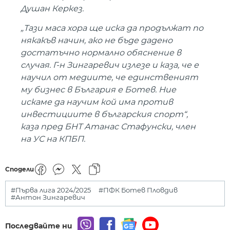
Душан Керкез.
„Тази маса хора ще иска да продължат по
някакъв начин, ако не бъде дадено
достатъчно нормално обяснение в
случая. Г-н Зингаревич излезе и каза, че е
научил от медиите, че единственият
му бизнес в България е Ботев. Ние
искаме да научим кой има против
инвестициите в българския спорт“,
каза пред БНТ Атанас Стафунски, член
на УС на КПБП.
Сподели
#Първа лига 2024/2025
#ПФК Ботев Пловдив
#Антон Зингаревич
Последвайте ни