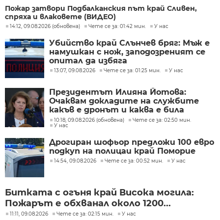
Пожар затвори Подбалканския път край Сливен,
спряха и влаковете (ВИДЕО)
14:12, 09.08.2026 (обновена)
Чете се за: 01:42 мин.
У нас
Убийство край Слънчев бряг: Мъж е
намушкан с нож, заподозреният се
опитал да избяга
13:07, 09.08.2026
Чете се за: 01:25 мин.
У нас
Президентът Илияна Йотова:
Очаквам докладите на службите
какъв е дронът и каква е била
неговата роля
10:18, 09.08.2026 (обновена)
Чете се за: 02:50 мин.
У нас
Дрогиран шофьор предложи 100 евро
подкуп на полицаи край Поморие
14:54, 09.08.2026
Чете се за: 00:52 мин.
У нас
Битката с огъня край Висока могила:
Пожарът е обхванал около 1200...
11:11, 09.08.2026
Чете се за: 02:15 мин.
У нас