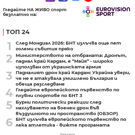
Гледайте НА ЖИВО спорт
безплатно на:
ТОП 24
1
След Мондиал 2026: БНТ излъчва още пет
големи събития пряко
2
Министерството на отбраната: Дронът,
паднал край Кардам, е “Майя” - широко
използван от украинската армия
3
Падналият дрон край Кардам: Украйна увери,
че не е атакувала умишлено България и
обеща разследване
4
Гледайте европейското първенство по
плувни спортове по БНТ 3
5
Бурни политически реакции след
нахлуването на военен дрон във
въздушното ни пространство (ОБЗОР)
6
БНТ излъчва европейското първенство по
лека атлетика - вижте програмата
Реклама