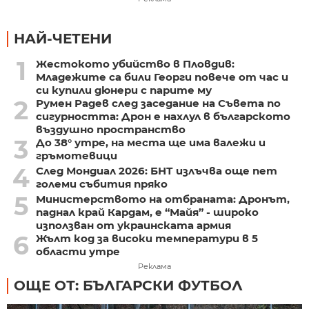
НАЙ-ЧЕТЕНИ
1
Жестокото убийство в Пловдив:
Младежите са били Георги повече от час и
си купили дюнери с парите му
2
Румен Радев след заседание на Съвета по
сигурността: Дрон е нахлул в българското
въздушно пространство
3
До 38° утре, на места ще има валежи и
гръмотевици
4
След Мондиал 2026: БНТ излъчва още пет
големи събития пряко
5
Министерството на отбраната: Дронът,
паднал край Кардам, е “Майя” - широко
използван от украинската армия
6
Жълт код за високи температури в 5
области утре
Реклама
ОЩЕ ОТ: БЪЛГАРСКИ ФУТБОЛ