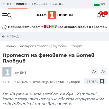
БНТ
БНТ
НОВИНИ
БНТ
Спорт
БНТ
На живо
BG
2
0
Новини
Свят
Спорт
Времето
България и еврото
Би
НАЗАД
Начало
Български футбол
Футбол
Спорт
Протест на феновете на Ботев
Пловдив
A+
A-
БНТ
от
Запази
21:01, 05.12.2024
Чете се за: 01:27 мин.
Спорт
Привържениците затвориха бул. „Източен“,
като с тази акт изразиха своята подкрепа към
собственика Антон Зингаревич.