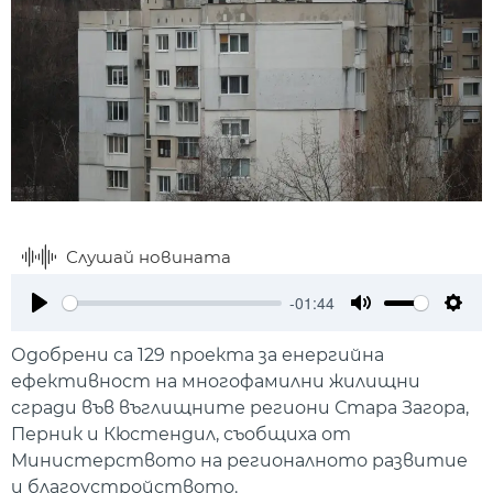
Слушай новината
-01:44
Play
Mute
Setti
Одобрени са 129 проекта за енергийна
ефективност на многофамилни жилищни
сгради във въглищните региони Стара Загора,
Перник и Кюстендил, съобщиха от
Министерството на регионалното развитие
и благоустройството.