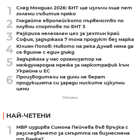
1
След Мондиал 2026: БНТ ще излъчи още пет
големи събития пряко
2
Гледайте европейското първенство по
плувни спортове по БНТ 3
3
Разкриха нелегален цех за зехтин край
София, задържаха 7 тона продукт без марка
4
Юлиян Попов: Нивото на река Дунав няма да
се вдигне с един дъжд
5
Задържаха у нас организатор на
международна мрежа за наркотрафик към
Украйна и ЕС
6
Производители на дини не берат
продукцията си заради ниските изкупни
цени
Реклама
НАЙ-ЧЕТЕНИ
1
МВР издирва Симона Пейчева във връзка с
разследването за смъртта на бизнесмена
от Банкя?