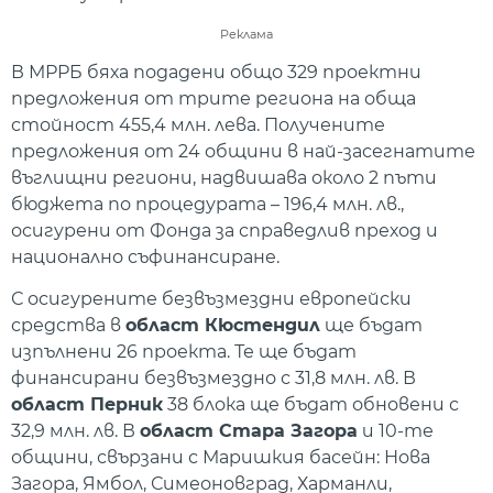
Реклама
В МРРБ бяха подадени общо 329 проектни
предложения от трите региона на обща
стойност 455,4 млн. лева. Получените
предложения от 24 общини в най-засегнатите
въглищни региони, надвишава около 2 пъти
бюджета по процедурата – 196,4 млн. лв.,
осигурени от Фонда за справедлив преход и
национално съфинансиране.
С осигурените безвъзмездни европейски
средства в
област Кюстендил
ще бъдат
изпълнени 26 проекта. Те ще бъдат
финансирани безвъзмездно с 31,8 млн. лв. В
област Перник
38 блока ще бъдат обновени с
32,9 млн. лв. В
област Стара Загора
и 10-те
общини, свързани с Маришкия басейн: Нова
Загора, Ямбол, Симеоновград, Харманли,