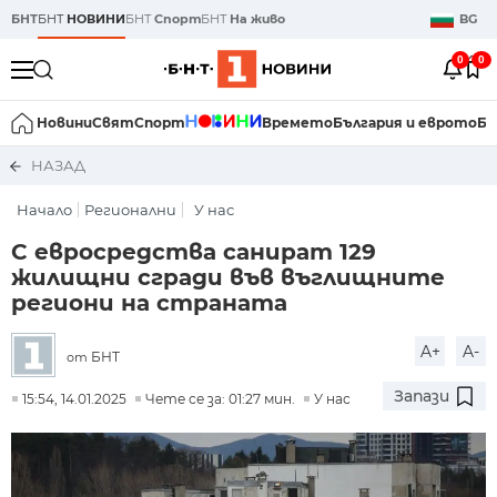
БНТ
БНТ
НОВИНИ
БНТ
Спорт
БНТ
На живо
BG
0
0
Новини
Свят
Спорт
Времето
България и еврото
Би
НАЗАД
Начало
Регионални
У нас
С евросредства санират 129
жилищни сгради във въглищните
региони на страната
A+
A-
БНТ
от
Запази
15:54, 14.01.2025
Чете се за: 01:27 мин.
У нас