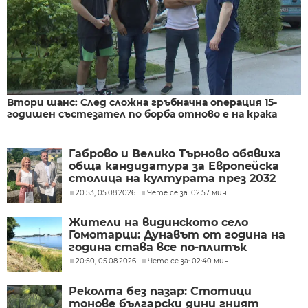
Втори шанс: След сложна гръбначна операция 15-
годишен състезател по борба отново е на крака
Габрово и Велико Търново обявиха
обща кандидатура за Европейска
столица на културата през 2032
година
20:53, 05.08.2026
Чете се за: 02:57 мин.
Жители на видинското село
Гомотарци: Дунавът от година на
година става все по-плитък
20:50, 05.08.2026
Чете се за: 02:40 мин.
Реколта без пазар: Стотици
тонове български дини гният