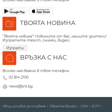
ТВОЯТА НОВИНА
"Твоята новина"! Новините от вас, нашите зрители!
Изпратете текст, снимки, видео.
Изпрати
ВРЪЗКА С НАС
Всичко най-важно в твоя телефон
02 814 2100
news@bnt.bg
Общи условия за ползване
Обратна връзка
СЕМ
ECPT