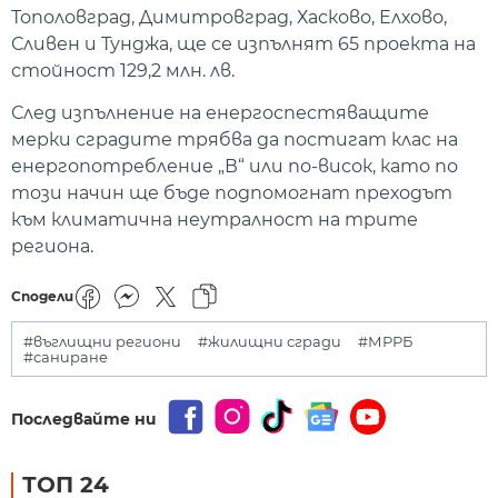
Тополовград, Димитровград, Хасково, Елхово,
Сливен и Тунджа, ще се изпълнят 65 проекта на
стойност 129,2 млн. лв.
След изпълнение на енергоспестяващите
мерки сградите трябва да постигат клас на
енергопотребление „В“ или по-висок, като по
този начин ще бъде подпомогнат преходът
към климатична неутралност на трите
региона.
Сподели
#въглищни региони
#жилищни сгради
#МРРБ
#саниране
Последвайте ни
ТОП 24