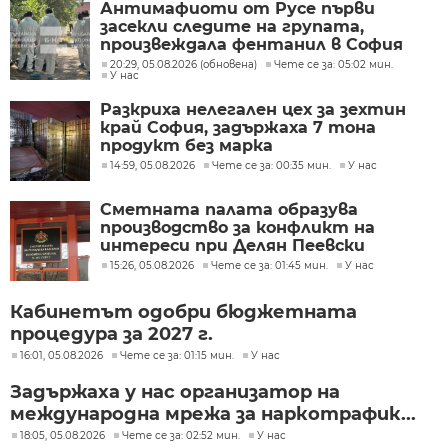
Антимафиоти от Русе първи
засекли следите на групата,
произвеждала фентанил в София
20:29, 05.08.2026 (обновена)
Чете се за: 05:02 мин.
У нас
Разкриха нелегален цех за зехтин
край София, задържаха 7 тона
продукт без марка
14:59, 05.08.2026
Чете се за: 00:35 мин.
У нас
Сметната палата образува
производство за конфликт на
интереси при Делян Пеевски
15:26, 05.08.2026
Чете се за: 01:45 мин.
У нас
Кабинетът одобри бюджетната
процедура за 2027 г.
16:01, 05.08.2026
Чете се за: 01:15 мин.
У нас
Задържаха у нас организатор на
международна мрежа за наркотрафик...
18:05, 05.08.2026
Чете се за: 02:52 мин.
У нас