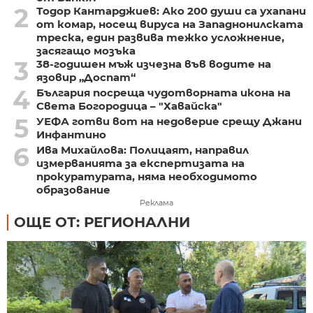
2
Тодор Кантарджиев: Ако 200 души са ухапани
от комар, носещ вируса на Западнонилската
треска, един развива тежко усложнение,
засягащо мозъка
3
38-годишен мъж изчезна във водите на
язовир „Доспат“
4
България посреща чудотворната икона на
Света Богородица – "Хавайска"
5
УЕФА готви вот на недоверие срещу Джани
Инфантино
6
Ива Михайлова: Полицаят, направил
измерванията за експертизата на
прокуратурата, няма необходимото
образование
Реклама
ОЩЕ ОТ: РЕГИОНАЛНИ