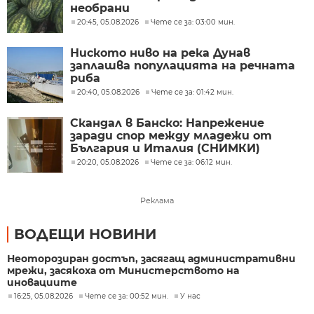
необрани
20:45, 05.08.2026
Чете се за: 03:00 мин.
Ниското ниво на река Дунав
заплашва популацията на речната
риба
20:40, 05.08.2026
Чете се за: 01:42 мин.
Скандал в Банско: Напрежение
заради спор между младежи от
България и Италия (СНИМКИ)
20:20, 05.08.2026
Чете се за: 06:12 мин.
Реклама
ВОДЕЩИ НОВИНИ
Неоторозиран достъп, засягащ административни
мрежи, засякоха от Министерството на
иновациите
16:25, 05.08.2026
Чете се за: 00:52 мин.
У нас