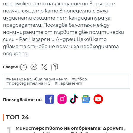
продължението на заседанието в сряда се
получи същото като в понеделник. Бяха
издигнати същите пет кандидатури за
председатели. Последва балотаж между
номинираните от първите две политически
сили - Рая Назарян и Андрей Цеков като
двамата отново не получиха необходимата
подкрепа.
Сподели
#начало на 51-вия парламент
#избор
#председател на НС
#Парламент
Последвайте ни
ТОП 24
1
Министерството на отбраната: Дронът,