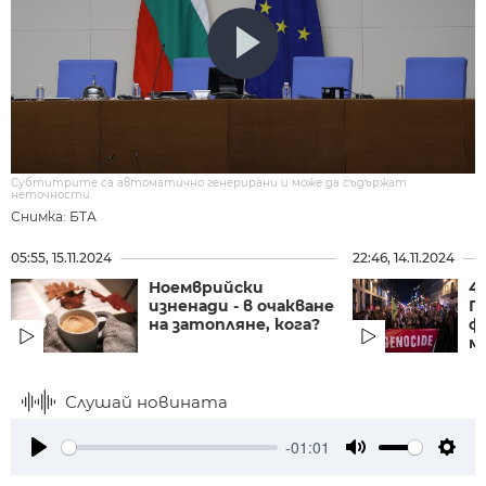
Субтитрите са автоматично генерирани и може да съдържат
неточности.
Снимка: БТА
05:55, 15.11.2024
22:46, 14.11.2024
Ноемврийски
4
изненади - в очакване
П
на затопляне, кога?
ф
м
Слушай новината
-01:01
Play
Mute
Setti