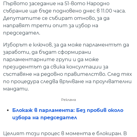
Първото заседание на 51-вото Народно
събрание ще бъде подновено днес в 11.00 часа.
Депутатите се събират отново, за да
направят трети опит за избор на
председател.
Изборът е ключов, за да може парламентът да
заработи, да бъдат сформирани
парламентарните групи и да може
президентът да свика консултации за
съставяне на редовно правителство. След тях
по процедура следва връчване на проучвателни
мандати.
Реклама
Блокаж в парламента: Без пробив около
избора на председател
Целият този процес в момента е блокиран. В