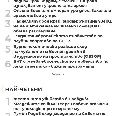
паднал край Кардам, е “Майя” - широко
използван от украинската армия
2
Опасно високи температури днес, валежи и
гръмотевици утре
3
Падналият дрон край Кардам: Украйна увери,
че не е атакувала умишлено България и
обеща разследване
4
Гледайте европейското първенство по
плувни спортове по БНТ 3
5
Бурни политически реакции след
нахлуването на военен дрон във
въздушното ни пространство (ОБЗОР)
6
БНТ излъчва европейското първенство по
лека атлетика - вижте програмата
Реклама
НАЙ-ЧЕТЕНИ
1
Жестокото убийство в Пловдив:
Младежите са били Георги повече от час и
си купили дюнери с парите му
Румен Радев след заседание на Съвета по