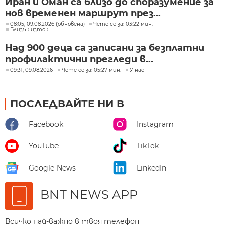
Иран и Оман са близо до споразумение за
нов временен маршрут през...
08:05, 09.08.2026 (обновена)
Чете се за: 03:22 мин.
Близък изток
Над 900 деца са записани за безплатни
профилактични прегледи в...
09:31, 09.08.2026
Чете се за: 05:27 мин.
У нас
ПОСЛЕДВАЙТЕ НИ В
Facebook
Instagram
YouTube
TikTok
Google News
LinkedIn
BNT NEWS APP
Всичко най-важно в твоя телефон