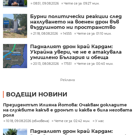
трети страни
08:51, 09.08.2026
Чете се за: 09:27 мин.
Бурни политически реакции след
нахлуването на военен дрон във
въздушното ни пространство
(ОБЗОР)
21:18, 08.08.2026
14555
Чете се за: 01:10 мин.
Падналият дрон край Кардам:
Украйна увери, че не е атакувала
умишлено България и обеща
разследване
20:13, 08.08.2026
17551
Чете се за: 00:40 мин.
Реклама
ВОДЕЩИ НОВИНИ
Президентът Илияна Йотова: Очаквам докладите
на службите какъв е дронът и каква е била неговата
роля
10:18, 09.08.2026 (обновена)
Чете се за: 02:42 мин.
У нас
Падналият дрон край Кардам: