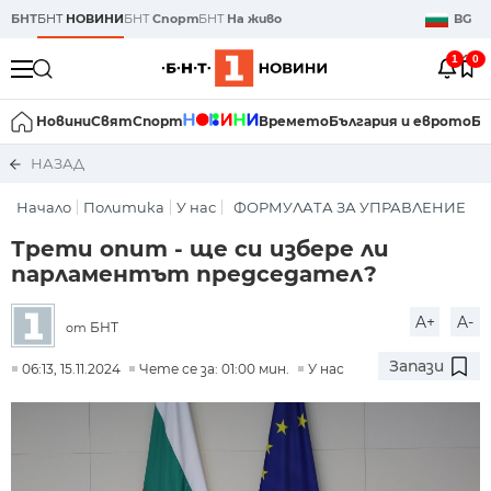
БНТ
БНТ
НОВИНИ
БНТ
Спорт
БНТ
На живо
BG
1
0
Новини
Свят
Спорт
Времето
България и еврото
Би
НАЗАД
Начало
Политика
У нас
ФОРМУЛАТА ЗА УПРАВЛЕНИЕ
Трети опит - ще си избере ли
парламентът председател?
A+
A-
БНТ
от
Запази
06:13, 15.11.2024
Чете се за: 01:00 мин.
У нас