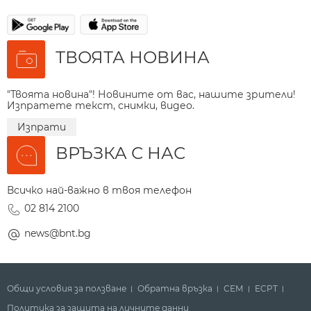
ТВОЯТА НОВИНА
"Твоята новина"! Новините от вас, нашите зрители!
Изпратете текст, снимки, видео.
Изпрати
ВРЪЗКА С НАС
Всичко най-важно в твоя телефон
02 814 2100
news@bnt.bg
Общи условия за ползване
Обратна връзка
СЕМ
ECPT
Политика за защита на личните данни