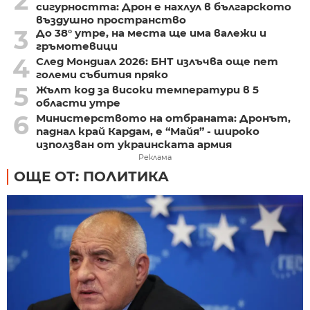
2
сигурността: Дрон е нахлул в българското
въздушно пространство
3
До 38° утре, на места ще има валежи и
гръмотевици
4
След Мондиал 2026: БНТ излъчва още пет
големи събития пряко
5
Жълт код за високи температури в 5
области утре
6
Министерството на отбраната: Дронът,
паднал край Кардам, е “Майя” - широко
използван от украинската армия
Реклама
ОЩЕ ОТ: ПОЛИТИКА