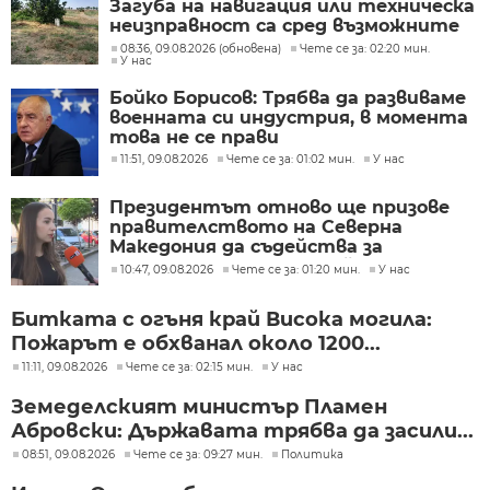
Загуба на навигация или техническа
неизправност са сред възможните
причини
08:36, 09.08.2026 (обновена)
Чете се за: 02:20 мин.
У нас
Бойко Борисов: Трябва да развиваме
военната си индустрия, в момента
това не се прави
11:51, 09.08.2026
Чете се за: 01:02 мин.
У нас
Президентът отново ще призове
правителството на Северна
Македония да съдейства за
лечението на Ива Михайлова
10:47, 09.08.2026
Чете се за: 01:20 мин.
У нас
Битката с огъня край Висока могила:
Пожарът е обхванал около 1200...
11:11, 09.08.2026
Чете се за: 02:15 мин.
У нас
Земеделският министър Пламен
Абровски: Държавата трябва да засили...
08:51, 09.08.2026
Чете се за: 09:27 мин.
Политика