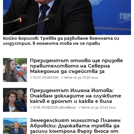
Бойко Борисов: Трябва да развиваме военната си
индустрия, в момента това не се прави
Президентът отново ще призове
правителството на Северна
Македония да съдейства за
лечението на Ива Михайлова
10:47, 09.08.2026
Чете се за: 01:20 мин.
Президентът Илияна Йотова:
Очаквам докладите на службите
какъв е дронът и каква е била
неговата роля
10:18, 09.08.2026 (обновена)
Чете се за: 02:42 мин.
Земеделският министър Пламен
Абровски: Държавата трябва да
засили контрола върху вноса от