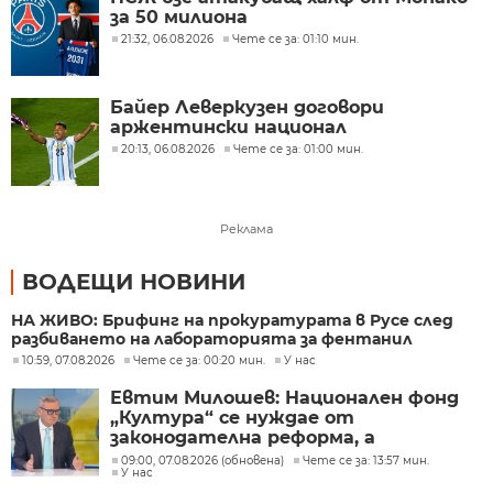
за 50 милиона
21:32, 06.08.2026
Чете се за: 01:10 мин.
Байер Леверкузен договори
аржентински национал
20:13, 06.08.2026
Чете се за: 01:00 мин.
Реклама
ВОДЕЩИ НОВИНИ
НА ЖИВО: Брифинг на прокуратурата в Русе след
разбиването на лабораторията за фентанил
10:59, 07.08.2026
Чете се за: 00:20 мин.
У нас
Евтим Милошев: Национален фонд
„Култура“ се нуждае от
законодателна реформа, а
процесите в министерството ще
09:00, 07.08.2026 (обновена)
Чете се за: 13:57 мин.
У нас
бъдат максимално прозрачни