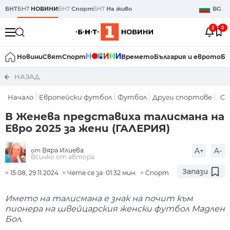
БНТ
БНТ
НОВИНИ
БНТ
Спорт
БНТ
На живо
BG
2
0
Новини
Свят
Спорт
Времето
България и еврото
Би
НАЗАД
Начало
Европейски футбол
Футбол
Други спортове
С
В Женева представиха талисмана на
Евро 2025 за жени (ГАЛЕРИЯ)
Вяра Илиева
A+
A-
от
Всичко от автора
Запази
15:08, 29.11.2024
Чете се за: 01:32 мин.
Спорт
Името на талисмана е знак на почит към
пионера на швейцарския женски футбол Мадлен
Бол.