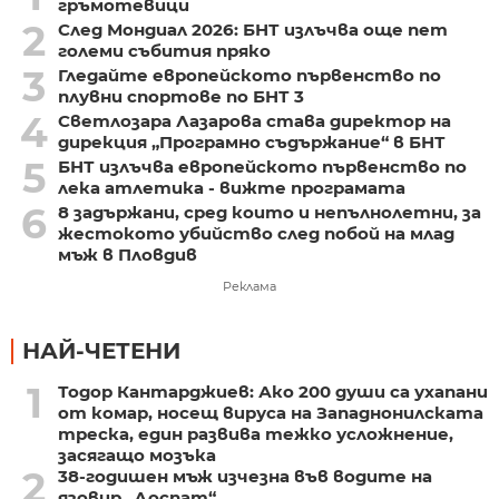
гръмотевици
2
След Мондиал 2026: БНТ излъчва още пет
големи събития пряко
3
Гледайте европейското първенство по
плувни спортове по БНТ 3
4
Светлозара Лазарова става директор на
дирекция „Програмно съдържание“ в БНТ
5
БНТ излъчва европейското първенство по
лека атлетика - вижте програмата
6
8 задържани, сред които и непълнолетни, за
жестокото убийство след побой на млад
мъж в Пловдив
Реклама
НАЙ-ЧЕТЕНИ
1
Тодор Кантарджиев: Ако 200 души са ухапани
от комар, носещ вируса на Западнонилската
треска, един развива тежко усложнение,
засягащо мозъка
2
38-годишен мъж изчезна във водите на
язовир „Доспат“