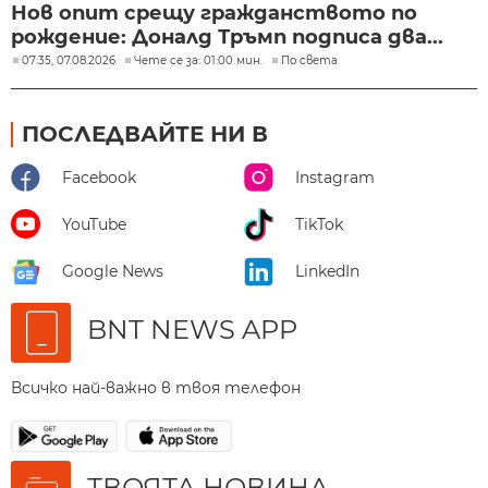
Нов опит срещу гражданството по
рождение: Доналд Тръмп подписа два...
07:35, 07.08.2026
Чете се за: 01:00 мин.
По света
ПОСЛЕДВАЙТЕ НИ В
Facebook
Instagram
YouTube
TikTok
Google News
LinkedIn
BNT NEWS APP
Всичко най-важно в твоя телефон
ТВОЯТА НОВИНА