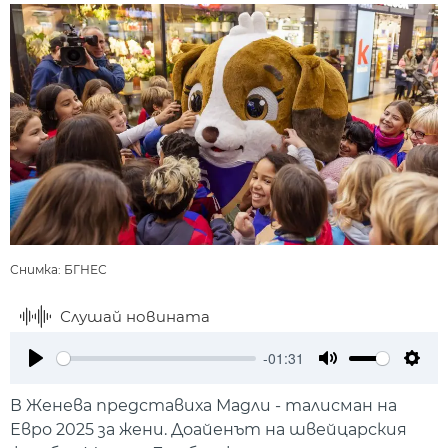
Снимка: БГНЕС
Слушай новината
-01:31
Play
Mute
Setti
В Женева представиха Мадли - талисман на
Евро 2025 за жени. Доайенът на швейцарския