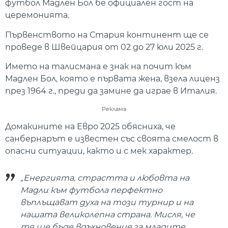
футбол Мадлен Бол бе официален гост на
церемонията.
Първенството на Стария континент ще се
проведе в Швейцария от 02 до 27 юли 2025 г.
Името на талисмана е знак на почит към
Мадлен Бол, която е първата жена, взела лиценз
през 1964 г., преди да замине да играе в Италия.
Реклама
Домакините на Евро 2025 обясниха, че
санбернарът е известен със своята смелост в
опасни ситуации, както и с мек характер.
„Енергията, страстта и любовта на
Мадли към футбола перфектно
въплъщават духа на този турнир и на
нашата великолепна страна. Мисля, че
тя ще бъде вдъхновение за младите