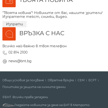
"Твоята новина"! Новините от вас, нашите зрители!
Изпратете текст, снимки, видео.
Изпрати
ВРЪЗКА С НАС
Всичко най-важно в твоя телефон
02 814 2100
news@bnt.bg
Общи условия за ползване
Обратна връзка
СЕМ
ECPT
Политика за защита на личните данни
©БНТ. Всички права запазени
Гледайте новините за деня на БНТ в Метрото