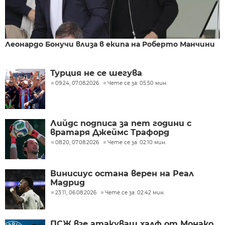
Леонардо Бонучи влиза в екипа на Роберто Манчини
Турция не се шегува
09:24, 07.08.2026
Чете се за: 05:50 мин.
Лийдс подписа за пет години с
вратаря Джеймс Трафорд
08:20, 07.08.2026
Чете се за: 02:10 мин.
Винисиус остана верен на Реал
Мадрид
23:11, 06.08.2026
Чете се за: 02:42 мин.
ПСЖ взе атакуващ халф от Монако