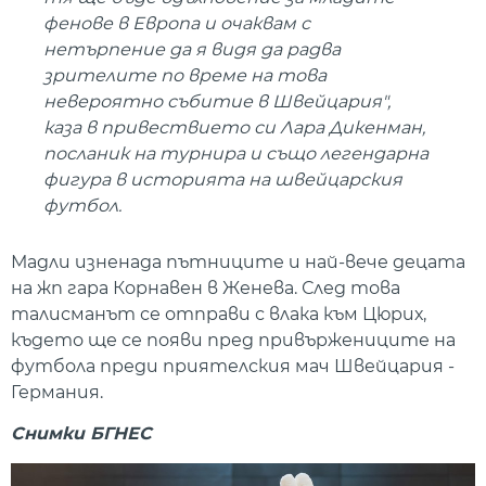
фенове в Европа и очаквам с
нетърпение да я видя да радва
зрителите по време на това
невероятно събитие в Швейцария",
каза в привествието си Лара Дикенман,
посланик на турнира и също легендарна
фигура в историята на швейцарския
футбол.
Мадли изненада пътниците и най-вече децата
на жп гара Корнавен в Женева. След това
талисманът се отправи с влака към Цюрих,
където ще се появи пред привържениците на
футбола преди приятелския мач Швейцария -
Германия.
Снимки БГНЕС