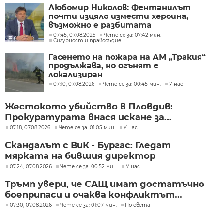
Любомир Николов: Фентанилът
почти изцяло измести хероина,
възможно е разбитата
лаборатория да е единствената у
07:45, 07.08.2026
Чете се за: 07:42 мин.
Сигурност и правосъдие
нас
Гасенето на пожара на АМ „Тракия“
продължава, но огънят е
локализиран
07:10, 07.08.2026
Чете се за: 00:45 мин.
У нас
Жестокото убийство в Пловдив:
Прокуратурата внася искане за...
07:18, 07.08.2026
Чете се за: 01:05 мин.
У нас
Скандалът с ВиК - Бургас: Гледат
мярката на бившия директор
07:24, 07.08.2026
Чете се за: 00:52 мин.
У нас
Тръмп увери, че САЩ имат достатъчно
боеприпаси и очаква конфликтът...
07:30, 07.08.2026
Чете се за: 01:07 мин.
По света