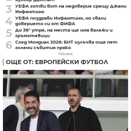
3
УЕФА готви вот на недоверие срещу Джани
Инфантино
4
УЕФА поздрави Инфантино, но свали
доверието си от ФИФА
5
До 38° утре, на места ще има валежи и
гръмотевици
6
След Мондиал 2026: БНТ излъчва още пет
големи събития пряко
Реклама
ОЩЕ ОТ: ЕВРОПЕЙСКИ ФУТБОЛ