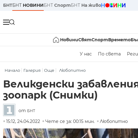
БНТ
БНТ
НОВИНИ
БНТ
Спорт
БНТ
На живо
Новини
Свят
Спорт
Времето
Бъ
У нас
По света
Реги
Начало
Галерия
Още
Любопитно
Великденски забавлени
зоопарк (Снимки)
от
БНТ
15:12, 24.04.2022
Чете се за: 00:15 мин.
Любопитно