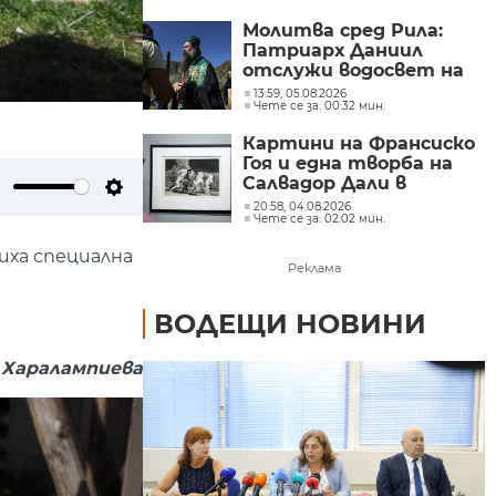
Молитва сред Рила:
Патриарх Даниил
отслужи водосвет на
езерото Бъбрека
13:59, 05.08.2026
Чете се за: 00:32 мин.
(СНИМКИ)
Картини на Франсиско
Гоя и една творба на
Салвадор Дали в
„Квадрат 500“
ute
Settings
20:58, 04.08.2026
Чете се за: 02:02 мин.
(СНИМКИ)
иха специална
Реклама
ВОДЕЩИ НОВИНИ
 Харалампиева