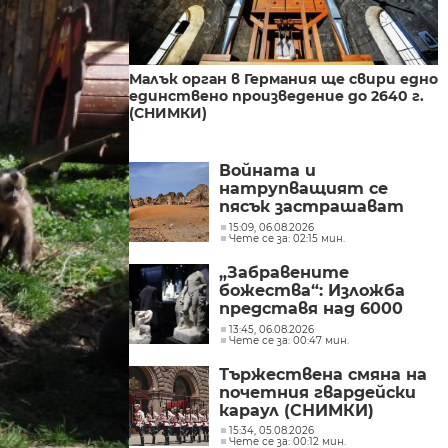
Малък орган в Германия ще свири едно
единствено произведение до 2640 г.
(СНИМКИ)
Войната и
натрупващият се
пясък застрашават
пирамидите в Судан
15:09, 06.08.2026
Чете се за: 02:15 мин.
(СНИМКИ)
„Забравените
божества“: Изложба
представя над 6000
години история на
13:45, 06.08.2026
Чете се за: 00:47 мин.
религиозните вярвания
по българските земи
Тържествена смяна на
(СНИМКИ)
почетния гвардейски
караул (СНИМКИ)
15:34, 05.08.2026
Чете се за: 00:12 мин.