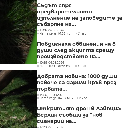
Съдът спря
предварителното
изпълнение на заповедите за
събаряне на...
15:06, 06.08.2026
Чете се за: 01:02 мин.
У нас
Повдигнаха обвинения на 8
души след акцията срещу
производството на...
10:56, 06.08.2026
Чете се за: 01:55 мин.
У нас
Добрата новина: 1000 души
повече са дарили кръв през
първата...
14:50, 06.08.2026
Чете се за: 04:07 мин.
У нас
Откритият дрон в Лайпциг:
Берлин съобщи за "нов
сценарий на...
17:20, 06.08.2026