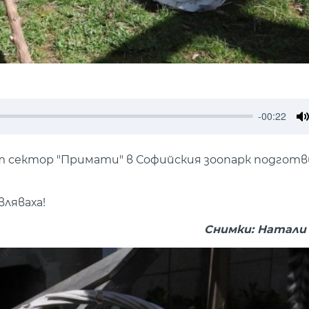
-00:22
M
т сектор "Примати" в Софийския зоопарк подготв
ляваха!
Снимки: Натали