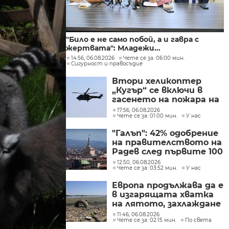
"Било е не само побой, а и гавра с
жертвата": Младежи...
14:56, 06.08.2026
Чете се за: 06:00 мин.
Сигурност и правосъдие
Втори хеликоптер
„Кугър“ се включи в
гасенето на пожара на
автомагистрала
17:56, 06.08.2026
Чете се за: 01:00 мин.
У нас
„Тракия“
"Галъп": 42% одобрение
на правителството на
Радев след първите 100
дни управление
12:50, 06.08.2026
Чете се за: 03:52 мин.
У нас
Европа продължава да е
в изгарящата хватка
на лятото, захлаждане
се очаква в края на
11:46, 06.08.2026
Чете се за: 02:15 мин.
По света
седмицата