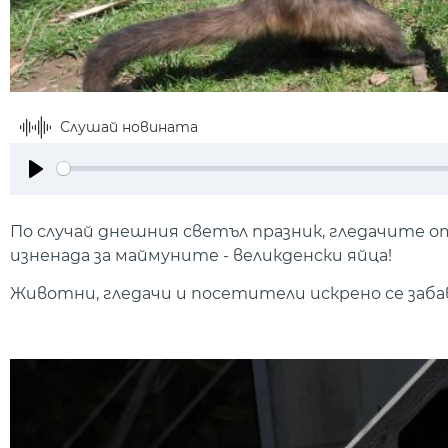
Слушай новината
Play
По случай днешния светъл празник, гледачите о
изненада за маймуните - великденски яйца!
Животни, гледачи и посетители искрено се забав