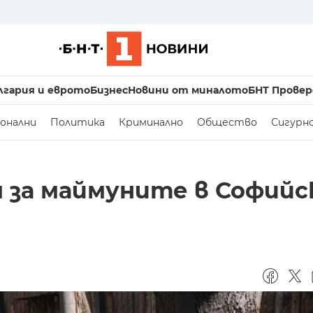
лгария и еврото
Бизнес
Новини от миналото
БНТ Провер
онални
Политика
Криминално
Общество
Сигурн
я за маймуните в Софийс