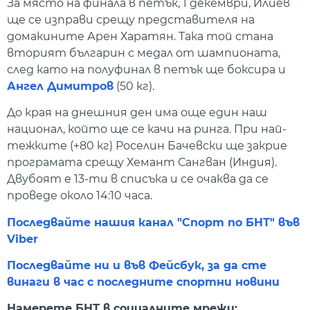
За място на финала в петък, 1 декември, Илиев
ще се изправи срещу представителя на
домакините Арен Харатян. Така той стана
вторият българин с медал от шампионата,
след като на полуфинал в петък ще боксира и
Ангел Димитров
(50 кг).
До края на днешния ден има още един наш
национал, който ще се качи на ринга. При най-
тежките (+80 кг) Роселин Бачевски ще закрие
програмата срещу Хемант Сангван (Индия).
Двубоят е 13-ти в списъка и се очаква да се
проведе около 14:10 часа.
Последвайте нашия канал "Спорт по БНТ" във
Viber
Последвайте ни и във Фейсбук, за да сте
винаги в час с последните спортни новини
Намерете БНТ в социалните мрежи: