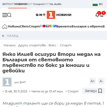
БНТ
БНТ
НОВИНИ
БНТ
Спорт
БНТ
На живо
BG
1
0
Новини
Свят
Спорт
Времето
България и еврото
Би
НАЗАД
Начало
Други спортове
Бокс
Спорт
Янко Илиев осигури втори медал на
България от световното
първенство по бокс за юноши и
девойки
A+
A-
БНТ
от
Запази
13:48, 30.11.2023
Чете се за: 01:47 мин.
Спорт
Младият талант ще се бори за медал в петък, 1