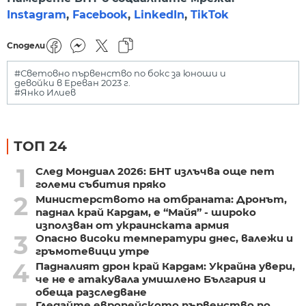
Instagram
,
Facebook
,
LinkedIn
,
TikTok
Сподели
#Световно първенство по бокс за юноши и
девойки в Ереван 2023 г.
#Янко Илиев
ТОП 24
1
След Мондиал 2026: БНТ излъчва още пет
големи събития пряко
2
Министерството на отбраната: Дронът,
паднал край Кардам, е “Майя” - широко
използван от украинската армия
3
Опасно високи температури днес, валежи и
гръмотевици утре
4
Падналият дрон край Кардам: Украйна увери,
че не е атакувала умишлено България и
обеща разследване
Гледайте европейското първенство по