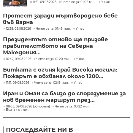
11:51, 09.08.2026
Чете се за: 01:02 мин.
У нас
Протест заради мъртвородено бебе
във Варна
12:38, 09.08.2026
Чете се за: 01:45 мин.
У нас
Президентът отново ще призове
правителството на Северна
Македония...
10:47, 09.08.2026
Чете се за: 01:20 мин.
У нас
Битката с огъня край Висока могила:
Пожарът е обхванал около 1200...
11:11, 09.08.2026
Чете се за: 02:15 мин.
У нас
Иран и Оман са близо до споразумение за
нов временен маршрут през...
08:05, 09.08.2026 (обновена)
Чете се за: 03:22 мин.
Близък изток
ПОСЛЕДВАЙТЕ НИ В