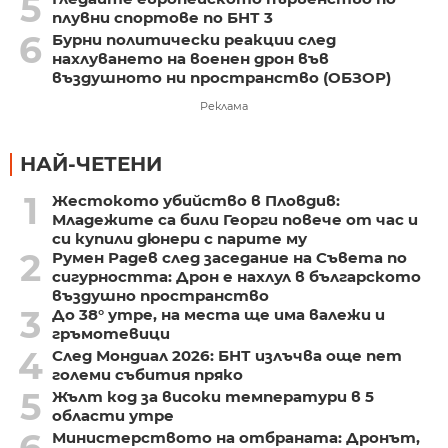
5
плувни спортове по БНТ 3
6
Бурни политически реакции след
нахлуването на военен дрон във
въздушното ни пространство (ОБЗОР)
Реклама
НАЙ-ЧЕТЕНИ
1
Жестокото убийство в Пловдив:
Младежите са били Георги повече от час и
си купили дюнери с парите му
2
Румен Радев след заседание на Съвета по
сигурността: Дрон е нахлул в българското
въздушно пространство
3
До 38° утре, на места ще има валежи и
гръмотевици
4
След Мондиал 2026: БНТ излъчва още пет
големи събития пряко
5
Жълт код за високи температури в 5
области утре
6
Министерството на отбраната: Дронът,