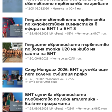
световното първенство по гребане
12:05, 09.08.2026
Чете се за: 00:47 мин.
Гледайте световното първенство
по художествена гимнастика в
ефира на БНТ 1 и БНТ 3
11:55, 09.08.2026 (обновена)
5314
Чете се за: 01:07 мин.
Гледайте европейското първенство
по водна топка U20 на живо на
сайта на БНТ
11:50, 09.08.2026
Чете се за: 02:15 мин.
След Мондиал 2026: БНТ излъчва още
пет големи събития пряко
11:40, 09.08.2026 (обновена)
27259
Чете се за: 09:05 мин.
БНТ излъчва европейското
първенство по лека атлетика -
вижте програмата
11:35, 09.08.2026 (обновена)
12841
Чете се за: 06:12 мин.