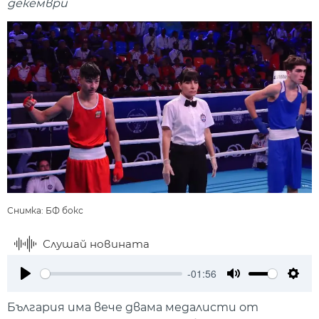
декември
Снимка: БФ бокс
Слушай новината
-01:56
Play
Mute
Setti
България има вече двама медалисти от