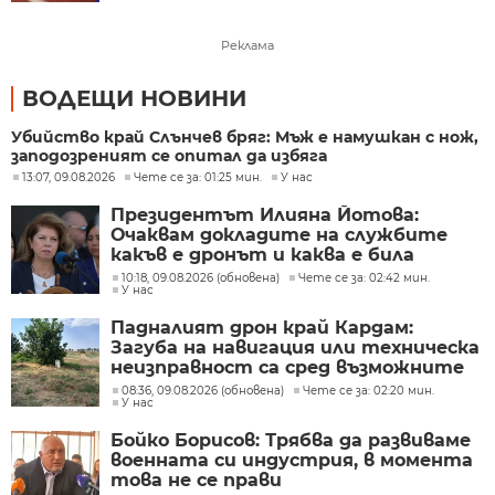
Реклама
ВОДЕЩИ НОВИНИ
Убийство край Слънчев бряг: Мъж е намушкан с нож,
заподозреният се опитал да избяга
13:07, 09.08.2026
Чете се за: 01:25 мин.
У нас
Президентът Илияна Йотова:
Очаквам докладите на службите
какъв е дронът и каква е била
неговата роля
10:18, 09.08.2026 (обновена)
Чете се за: 02:42 мин.
У нас
Падналият дрон край Кардам:
Загуба на навигация или техническа
неизправност са сред възможните
причини
08:36, 09.08.2026 (обновена)
Чете се за: 02:20 мин.
У нас
Бойко Борисов: Трябва да развиваме
военната си индустрия, в момента
това не се прави