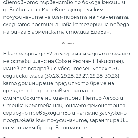
световното първенство по бокс за юноши и
девойки. Янко Илиев се изстреля към
полуфиналите на шампионата на планетата,
след като постигна нова категорична победа
на ринга в арменската столица Ереван.
Реклама
В категория до 52 килограма младият талант
не остави шанс на Собан Рехман (Пакистан).
Илиев се поздрави с убедителен успех с 5:0
съдийски гласа (30:26, 29:28, 29:27, 29:28, 30:26),
като доминираше през цялото време на
срещата. Под наставленията на
олимпийските ни шампиони Петър Лесов и
Стойка Кръстева националът демонстрира
сериозно превъзходство и напълно заслужено
продължава към полуфиналите, гарантирайки
си минимум бронзово отличие.