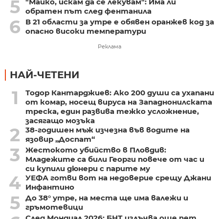
5
"Майко, искам да се лекувам": Има ли
обратен път след фентанила
6
В 21 области за утре е обявен оранжев код за
опасно високи температури
Реклама
НАЙ-ЧЕТЕНИ
1
Тодор Кантарджиев: Ако 200 души са ухапани
от комар, носещ вируса на Западнонилската
треска, един развива тежко усложнение,
засягащо мозъка
2
38-годишен мъж изчезна във водите на
язовир „Доспат“
3
Жестокото убийство в Пловдив:
Младежите са били Георги повече от час и
си купили дюнери с парите му
4
УЕФА готви вот на недоверие срещу Джани
Инфантино
5
До 38° утре, на места ще има валежи и
гръмотевици
След Мондиал 2026: БНТ излъчва още пет