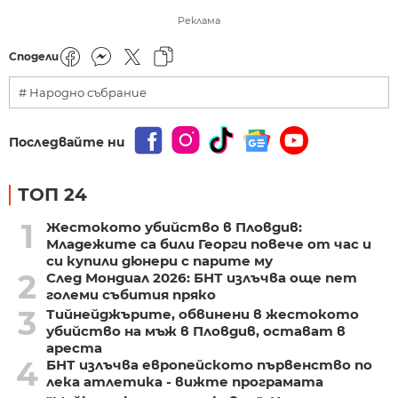
Реклама
Сподели
# Народно събрание
Последвайте ни
ТОП 24
1
Жестокото убийство в Пловдив:
Младежите са били Георги повече от час и
си купили дюнери с парите му
2
След Мондиал 2026: БНТ излъчва още пет
големи събития пряко
3
Тийнейджърите, обвинени в жестокото
убийство на мъж в Пловдив, остават в
ареста
4
БНТ излъчва европейското първенство по
лека атлетика - вижте програмата