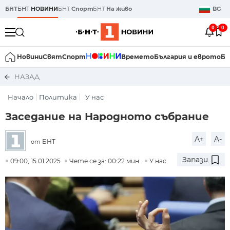
БНТ
БНТ
НОВИНИ
БНТ
Спорт
БНТ
На живо
BG
0
0
Новини
Свят
Спорт
Времето
България и еврото
Би
НАЗАД
Начало
Политика
У нас
Заседание на Народното събрание
A+
A-
БНТ
от
Запази
09:00, 15.01.2025
Чете се за: 00:22 мин.
У нас