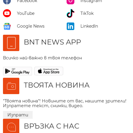
Facebook
Instagram
YouTube
TikTok
Google News
LinkedIn
BNT NEWS APP
Всичко най-важно в твоя телефон
ТВОЯТА НОВИНА
"Твоята новина"! Новините от вас, нашите зрители!
Изпратете текст, снимки, видео.
Изпрати
ВРЪЗКА С НАС