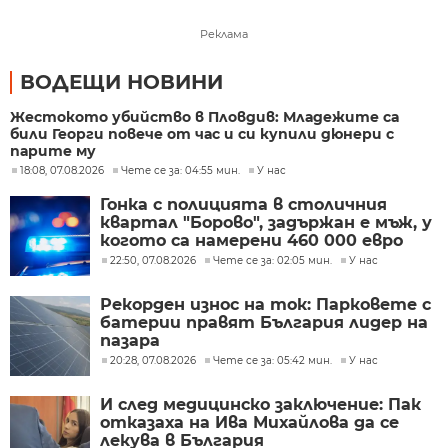
Реклама
ВОДЕЩИ НОВИНИ
Жестокото убийство в Пловдив: Младежите са
били Георги повече от час и си купили дюнери с
парите му
18:08, 07.08.2026
Чете се за: 04:55 мин.
У нас
Гонка с полицията в столичния
квартал "Борово", задържан е мъж, у
когото са намерени 460 000 евро
22:50, 07.08.2026
Чете се за: 02:05 мин.
У нас
Рекорден износ на ток: Парковете с
батерии правят България лидер на
пазара
20:28, 07.08.2026
Чете се за: 05:42 мин.
У нас
И след медицинско заключение: Пак
отказаха на Ива Михайлова да се
лекува в България