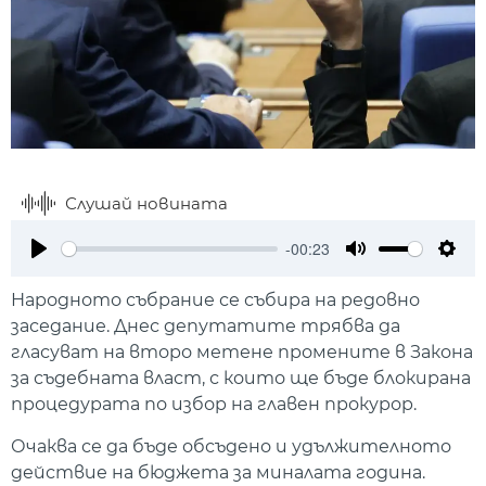
Слушай новината
-00:23
Play
Mute
Setti
Народното събрание се събира на редовно
заседание. Днес депутатите трябва да
гласуват на второ метене промените в Закона
за съдебната власт, с които ще бъде блокирана
процедурата по избор на главен прокурор.
Очаква се да бъде обсъдено и удължителното
действие на бюджета за миналата година.