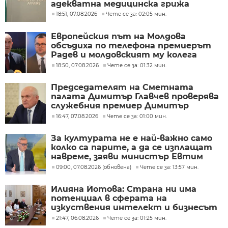
адекватна медицинска грижа
18:51, 07.08.2026
Чете се за: 02:05 мин.
Европейския път на Молдова
обсъдиха по телефона премиерът
Радев и молдовският му колега
Тофан
18:50, 07.08.2026
Чете се за: 01:32 мин.
Председателят на Сметната
палата Димитър Главчев проверява
служебния премиер Димитър
Главчев?
16:47, 07.08.2026
Чете се за: 01:00 мин.
За културата не е най-важно само
колко са парите, а да се изплащат
навреме, заяви министър Евтим
Милошев
09:00, 07.08.2026 (обновена)
Чете се за: 13:57 мин.
Илияна Йотова: Страна ни има
потенциал в сферата на
изкуствения интелект и бизнесът
забелязва тези перспективи
21:47, 06.08.2026
Чете се за: 01:25 мин.