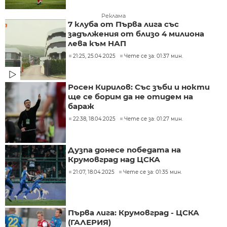
Реклама
7 клуба от Първа лига със
задължения от близо 4 милиона
лева към НАП
21:25, 25.04.2025
Чете се за: 01:37 мин.
Росен Кирилов: Със зъби и нокти
ще се борим да не отидем на
бараж
22:38, 18.04.2025
Чете се за: 01:27 мин.
Дузпа донесе победата на
Крумовград над ЦСКА
21:07, 18.04.2025
Чете се за: 01:35 мин.
Първа лига: Крумовград - ЦСКА
(ГАЛЕРИЯ)