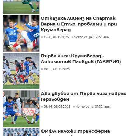
Отказаха лиценз на Спартак
Варна и Етър, проблеми и при
Крумовград
13:50, 10.05.2025
Чете се за: 02:22 мин.
Първа лига: Крумовград -
Локомотив Пловдив (ГАЛЕРИЯ)
18:00, 06.05.2025
Два двубоя от Първа лига навръх
Гергьовден
08:46, 06.05.2025
Чете се за: 01:32 мин.
ФИФА наложи трансферна