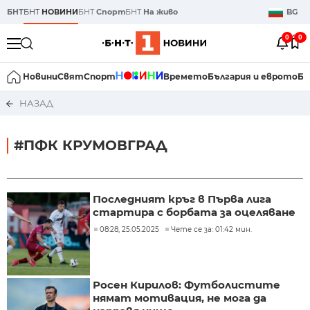
БНТ
БНТ
НОВИНИ
БНТ
Спорт
БНТ
На живо
BG
0
0
Новини
Свят
Спорт
Времето
България и еврото
Би
НАЗАД
#ПФК КРУМОВГРАД
Последният кръг в Първа лига
стартира с борбата за оцеляване
08:28, 25.05.2025
Чете се за: 01:42 мин.
Росен Кирилов: Футболистите
нямат мотивация, не мога да