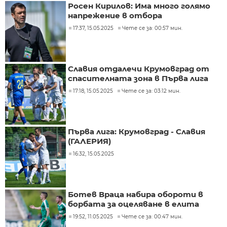
Росен Кирилов: Има много голямо
напрежение в отбора
17:37, 15.05.2025
Чете се за: 00:57 мин.
Славия отдалечи Крумовград от
спасителната зона в Първа лига
17:18, 15.05.2025
Чете се за: 03:12 мин.
Първа лига: Крумовград - Славия
(ГАЛЕРИЯ)
16:32, 15.05.2025
Ботев Враца набира обороти в
борбата за оцеляване в елита
19:52, 11.05.2025
Чете се за: 00:47 мин.