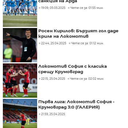
санкция на Арда
19:09, 05.05.2025
Чете се за: 01:55 мин.
Росен Кирилов: Бързият гол даде
криле на Локомотив
22:44, 25.04.2025
Чете се за: 01:12 мин.
Локомотив София с класика
срещу Крумовград
22:15, 25.04.2025
Чете се за: 02:02 мин.
Първа лига: Локомотив София -
Крумовград 3:0 (ГАЛЕРИЯ)
21:59, 25.04.2025