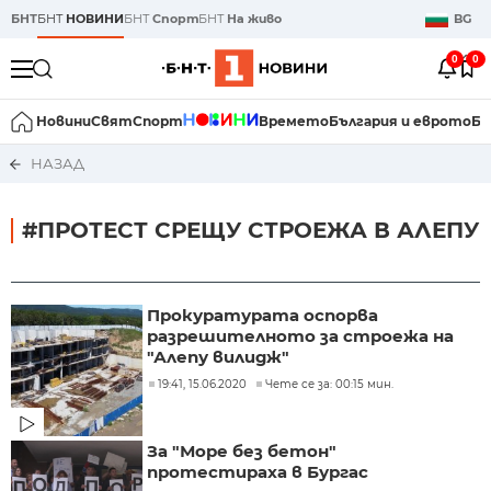
БНТ
БНТ
НОВИНИ
БНТ
Спорт
БНТ
На живо
BG
0
0
Новини
Свят
Спорт
Времето
България и еврото
Би
НАЗАД
#ПРОТЕСТ СРЕЩУ СТРОЕЖА В АЛЕПУ
Прокуратурата оспорва
разрешителното за строежа на
"Алепу вилидж"
19:41, 15.06.2020
Чете се за: 00:15 мин.
За "Море без бетон"
протестираха в Бургас